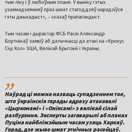
тым ліку і ў любоўным плане. У выніку гэтых
узаемадзеянняў праз шмат стагоддзяў нарадзіўся
гэты джыхадыст», – сказаў прапагандыст.
Тым часам і дырэктар ФСБ Расеі Аляксандр
Бортнікаў заявіў аб датычнасці да атакі на «Крокус
Сіці Хол» ЗША, Вялікай Брытаніі і Украіны.
,,
Наўрад ці можна назваць супадзеннем тое,
што ўкраінскія гарады адразу атакавалі
«Цырконамі» і «Оніксамі» з вялікай сілай
разбурэння. Эксперты загаварылі аб планах
Пуціна найбліжэйшым часам узяць Харкаў.
Горад, дзе жыве шмат этнічных расейцаў.