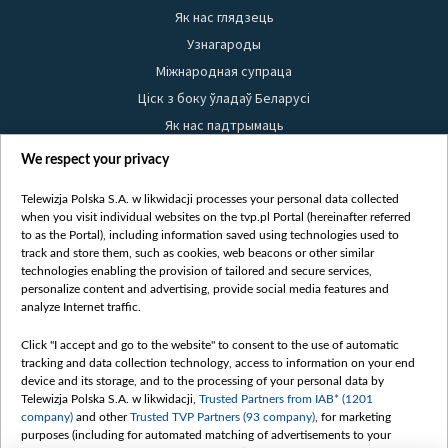
Як нас глядзець
Узнагароды
Міжнародная супраца
Ціск з боку ўладаў Беларусі
Як нас падтрымаць
Правілы выкарыстання матэрыялаў
We respect your privacy
Інфармацыя аб адпраўніку
Telewizja Polska S.A. w likwidacji processes your personal data collected
Бяспека
when you visit individual websites on the tvp.pl Portal (hereinafter referred
Youtube
to as the Portal), including information saved using technologies used to
track and store them, such as cookies, web beacons or other similar
Белсат news
technologies enabling the provision of tailored and secure services,
personalize content and advertising, provide social media features and
Белсат Shorts
analyze Internet traffic.
Белсат Life
Click "I accept and go to the website" to consent to the use of automatic
Жэстачайшы мульт
tracking and data collection technology, access to information on your end
Belsat English
device and its storage, and to the processing of your personal data by
Telewizja Polska S.A. w likwidacji,
Trusted Partners from IAB* (1201
Biełsat PL
company)
and other
Trusted TVP Partners (93 company)
, for marketing
Белсат Now
purposes (including for automated matching of advertisements to your