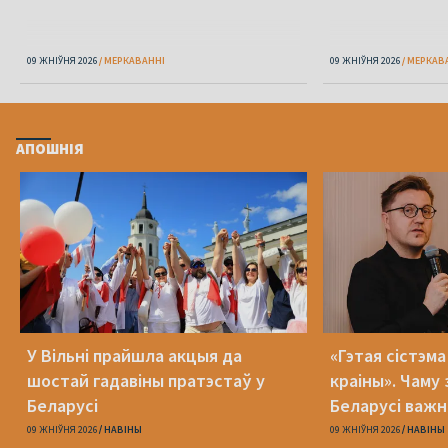
09 ЖНІЎНЯ 2026
МЕРКАВАННI
09 ЖНІЎНЯ 2026
МЕРКАВ
АПОШНІЯ
У Вільні прайшла акцыя да
«Гэтая сістэм
шостай гадавіны пратэстаў у
краіны». Чаму 
Беларусі
Беларусі важн
міжнародным 
09 ЖНІЎНЯ 2026
НАВІНЫ
09 ЖНІЎНЯ 2026
НАВІНЫ