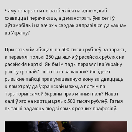
Чаму тэрарысты не разбегліся па адным, каб
схавацца і перачакаць, а дэманстратыўна селі ў
аўтамабіль і на вачах у сведак адправіліся да «акна»
ва Украіну?
Пры гэтым ім абяцалі па 500 тысяч рублёў за тэракт,
а перавялі толькі 250 ды яшчэ ў расейскіх рублях на
расейскія карткі. Як бы ім тады перавялі ва Украіну
рэшту грошай? І што гэта за «акно»? Які ідыёт
рызыкне пайсці праз умацаваную зону за дваццаць
кіламетраў да ўкраінскай мяжы, а потым па
тэрыторыі самой Украіны праз мінныя палі? Нават
калі ў яго на картцы цэлых 500 тысяч рублёў. Гэтыя
пытанні задаюць людзі самых розных прафесіяў.