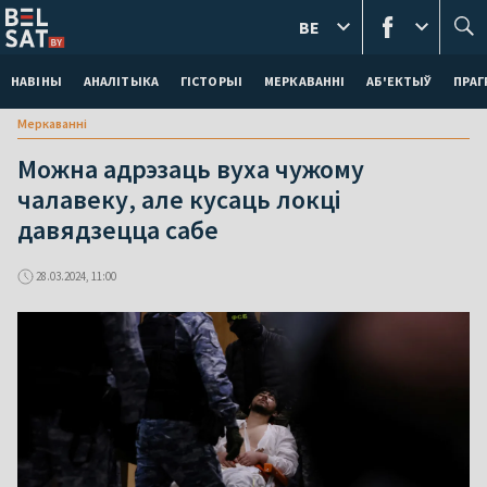
BE
НАВІНЫ
АНАЛІТЫКА
ГІСТОРЫІ
МЕРКАВАННI
АБ'ЕКТЫЎ
ПРАГ
Меркаваннi
Можна адрэзаць вуха чужому
чалавеку, але кусаць локці
давядзецца сабе
28.03.2024, 11:00