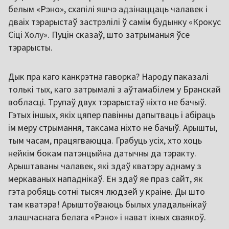
белым «Рэно», схапілі яшчэ адзінаццаць чалавек і
дваіх тэрарыстаў застрэлілі ў самім будынку «Крокус
Сіці Холу». Пуцін сказаў, што затрыманыя ўсе
тэрарысты.
Дык пра каго канкрэтна гаворка? Народу паказалі
толькі тых, каго затрымалі з аўтамабілем у Бранскай
вобласці. Трупаў двух тэрарыстаў ніхто не бачыў.
Гэтых іншых, якіх цяпер павінны дапытваць і абіраць
ім меру стрымання, таксама ніхто не бачыў. Арышты,
тым часам, працягваюцца. Грабуць усіх, хто хоць
нейкім бокам патэнцыйна датычны да тэракту.
Арыштаваны чалавек, які здаў кватэру аднаму з
меркаваных нападнікаў. Ён здаў яе праз сайт, як
гэта робяць сотні тысяч людзей у краіне. Ды што
там кватэра! Арыштоўваюць былых уладальнікаў
злашчаснага белага «Рэно» і нават іхных сваякоў.