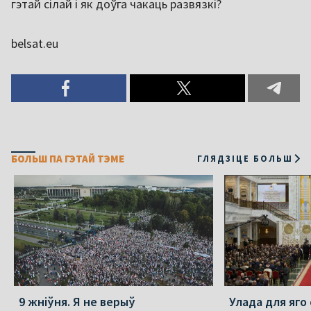
гэтай сілай і як доўга чакаць развязкі?
belsat.eu
БОЛЬШ ПА ГЭТАЙ ТЭМЕ
ГЛЯДЗІЦЕ БОЛЬШ
9 жніўня. Я не верыў
Улада для яго