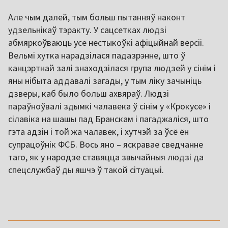
Але чым далей, тым больш пытанняў наконт
удзельнікаў тэракту. У сацсетках людзі
абмяркоўваюць усе нестыкоўкі афіцыйнай версіі.
Вельмі хутка нарадзілася падазрэнне, што ў
канцэртнай залі знаходзілася група людзей у сінім і
яны нібыта аддавалі загады, у тым ліку зачыніць
дзверы, каб было больш ахвяраў. Людзі
параўноўвалі здымкі чалавека ў сінім у «Крокусе» і
сілавіка на шашы пад Бранскам і пагаджаліся, што
гэта адзін і той жа чалавек, і хутчэй за ўсё ён
супрацоўнік ФСБ. Вось яно – яскравае сведчанне
таго, як у народзе ставяцца звычайныя людзі да
спецслужбаў ды яшчэ ў такой сітуацыі.
,,