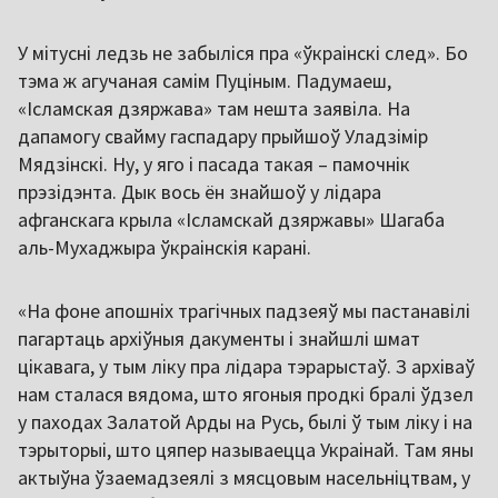
У мітусні ледзь не забыліся пра «ўкраінскі след». Бо
тэма ж агучаная самім Пуціным. Падумаеш,
«Ісламская дзяржава» там нешта заявіла. На
дапамогу свайму гаспадару прыйшоў Уладзімір
Мядзінскі. Ну, у яго і пасада такая – памочнік
прэзідэнта. Дык вось ён знайшоў у лідара
афганскага крыла «Ісламскай дзяржавы» Шагаба
аль-Мухаджыра ўкраінскія карані.
«На фоне апошніх трагічных падзеяў мы пастанавілі
пагартаць архіўныя дакументы і знайшлі шмат
цікавага, у тым ліку пра лідара тэрарыстаў. З архіваў
нам сталася вядома, што ягоныя продкі бралі ўдзел
у паходах Залатой Арды на Русь, былі ў тым ліку і на
тэрыторыі, што цяпер называецца Украінай. Там яны
актыўна ўзаемадзеялі з мясцовым насельніцтвам, у