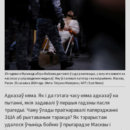
19-гадовага Мухамадсабіра Файзава даставілі ў суд з рэанімацыі, у залу яго завозілі на
насілках у суправаджэнні медыкаў. Яму ўсталявалі катэтар і мачапрыёмнік. Масква,
Расея. 25 сакавіка 2024 года. (Фота: Tatyana Makeyeva / AFP / East News)
Адказаў няма. Як і да гэтага часу няма адказаў на
пытанні, якія задавалі ў першыя гадзіны пасля
трагедыі. Чаму ўлады праігнаравалі папярэджанні
ЗША аб рыхтаваным тэракце? Як тэрарыстам
удалося ўчыніць бойню ў прыгарадзе Масквы і