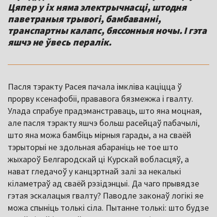
Цяпер у іх няма электрычнасці, штодня
паветраныя трывогі, бамбаванні,
транспартны калапс, бяссонныя ночы. І гэта
яшчэ не ўвесь пералік.
Пасля тэракту Расея пачала імкліва каціцца ў
прорву ксенафобіі, прававога бязмежжа і гвалту.
Улада спрабуе прадэманстраваць, што яна моцная,
але пасля тэракту яшчэ больш расейцаў пабачылі,
што яна можа бамбіць мірныя гарады, а на сваёй
тэрыторыі не здольная абараніць не тое што
жыхароў Белгародскай ці Курскай вобласцяў, а
нават гледачоў у канцэртнай залі за некалькі
кіламетраў ад сваёй рэзідэнцыі. Да чаго прывядзе
гэтая эскалацыя гвалту? Паводле законаў логікі яе
можа спыніць толькі сіла. Пытанне толькі: што будзе