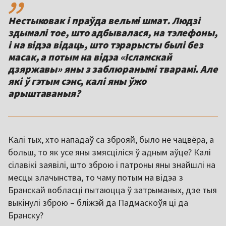
Нестыковак і праўда вельмі шмат. Людзі
здымалі тое, што адбывалася, на тэлефоны,
і на відэа відаць, што тэрарысты былі без
масак, а потым на відэа «Ісламскай
дзяржавы» яны з заблюранымі тварамі. Але
які ў гэтым сэнс, калі яны ўжо
арыштаваныя?
Калі тых, хто нападаў са зброяй, было не чацвёра, а
больш, то як усе яны змясціліся ў адным аўце? Калі
сілавікі заявілі, што зброю і патроны яны знайшлі на
месцы злачынства, то чаму потым на відэа з
Бранскай вобласці пытаюцца ў затрыманых, дзе тыя
выкінулі зброю – бліжэй да Падмаскоўя ці да
Бранску?