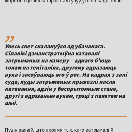
жорсткі і цынічны тэракт адсунуў усё на задні план.
,,
Увесь свет скалануўся ад убачанага.
Сілавікі дэманстратыўна катавалі
затрыманых на камеру – аднаго б’юць
токам па геніталіях, другому адразаюць
вуха і засоўваюць яго ў рот. На кадрах з залі
суда, куды затрыманых прывезлі пасля
катавання, адзін у беспрытомным стане,
другі з адрэзаным вухам, трэці з пакетам на
шыі.
Пуцін заявіў, што акрамя тых, каго затрымалі ў