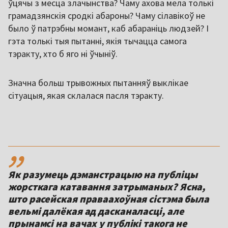
ўцячы з месца злачынства? Чаму ахова мела толькі
грамадзянскія сродкі абароны? Чаму сілавікоў не
было ў патрэбны момант, каб абараніць людзей? І
гэта толькі тыя пытанні, якія тычацца самога
тэракту, хто б яго ні ўчыніў.
Значна больш трывожных пытанняў выклікае
сітуацыя, якая склалася пасля тэракту.
,,
Як разумець дэманстрацыю на публіцы
жорсткага катавання затрыманых? Ясна,
што расейская праваахоўная сістэма была
вельмі далёкая ад дасканаласці, але
прынамсі на вачах у публікі такога не