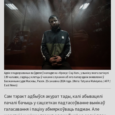
Адзін з падазраваных ва ўдзеле ў нападзе на «Крокус Сіці Хол», у выніку якога загінулі
139 чалавек, сядзіць у клетцы ў чаканні слухання аб яго папярэднім зняволенні ў
Басманным судзе Масквы, Расея. 25 сакавіка 2024 года. (Фота: Tatyana Makeyeva / AFP /
East News)
Сам тэракт адбыўся акурат тады, калі абывацелі
пачалі бачыць у сацсетках падтасоўванне вынікаў
галасавання і паціху абмяркоўваць падман. Але