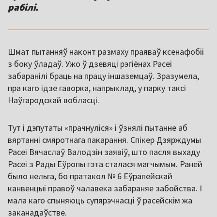
рабілі.
Шмат пытанняў наконт размаху праяваў ксенафобіі
з боку ўладаў. Ужо ў дзевяці рэгіёнах Расеі
забаранілі браць на працу іншаземцаў. Зразумела,
пра каго ідзе гаворка, напрыклад, у парку таксі
Наўгародскай вобласці.
Тут і дэпутаты «прачнуліся» і ўзнялі пытанне аб
вяртанні смяротнага пакарання. Спікер Дзярждумы
Расеі Вячаслаў Валодзін заявіў, што пасля выхаду
Расеі з Рады Еўропы гэта сталася магчымым. Раней
было нельга, бо пратакол № 6 Еўрапейскай
канвенцыі правоў чалавека забараняе забойства. І
мала каго спыняюць супярэчнасці ў расейскім жа
заканадаўстве.