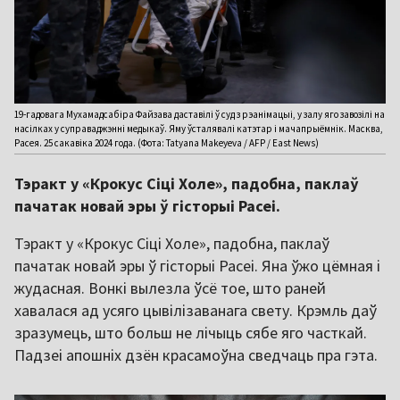
19-гадовага Мухамадсабіра Файзава даставілі ў суд з рэанімацыі, у залу яго завозілі на
насілках у суправаджэнні медыкаў. Яму ўсталявалі катэтар і мачапрыёмнік. Масква,
Расея. 25 сакавіка 2024 года. (Фота: Tatyana Makeyeva / AFP / East News)
Тэракт у «Крокус Сіці Холе», падобна, паклаў
пачатак новай эры ў гісторыі Расеі.
Тэракт у «Крокус Сіці Холе», падобна, паклаў
пачатак новай эры ў гісторыі Расеі. Яна ўжо цёмная і
жудасная. Вонкі вылезла ўсё тое, што раней
хавалася ад усяго цывілізаванага свету. Крэмль даў
зразумець, што больш не лічыць сябе яго часткай.
Падзеі апошніх дзён красамоўна сведчаць пра гэта.