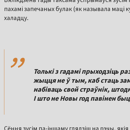
пахамі запечаных булак (як называла маці ку
халадцу.
,,
Толькі з гадамі прыходзіць ра
жыцця не ў тым, каб стаць з
набіваць свой страўнік, штодн
І што не Новы год павінен бы
Сёння зусім па-іншаму глядзіш на рэчы, якія