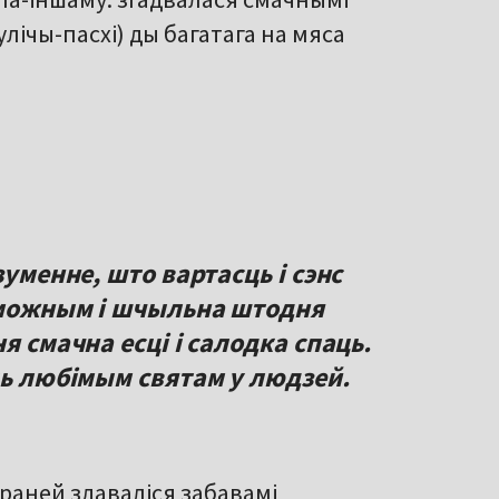
лічы-пасхі) ды багатага на мяса
зуменне, што вартасць і сэнс
аможным і шчыльна штодня
я смачна есці і салодка спаць.
ць любімым святам у людзей.
 раней здаваліся забавамі