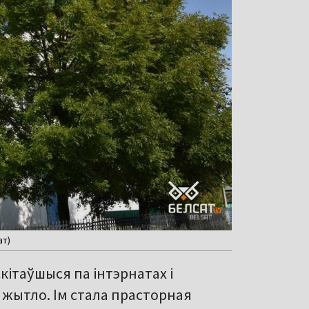
ат)
скітаўшыся па інтэрнатах і
 жытло. Ім стала прасторная