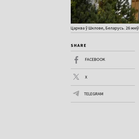
Царква ў Шклове, Беларусь. 26 жніў
SHARE
FACEBOOK
X
TELEGRAM