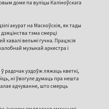
овым доме па вуліцы Каліноўскага
зілі акурат на Маскоўскія, як тады
 з дзяцінства тэма смерці
й хавалі вельмі гучна. Працэсія
 жалобнай музыкай аркестра і
 ў радочак уздоўж ляжаць кветкі,
біць, ні ўвогуле думаць пра нешта
алае адчуванне, што смерць
па-іншаму: згадвалася смачнымі