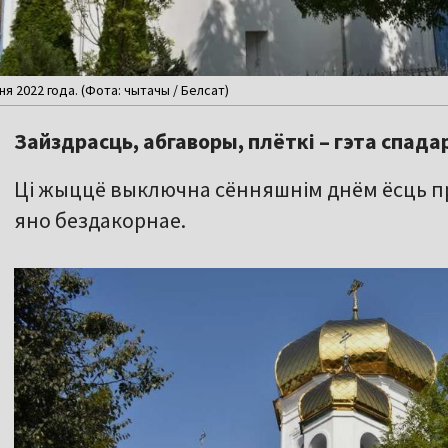
ня 2022 года. (Фота: чытачы / Белсат)
Зайздрасць, абгаворы, плёткі – гэта спада
Ці жыццё выключна сённяшнім днём ёсць пра
яно бездакорнае.