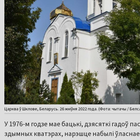
Царква ў Шклове, Беларусь. 26 жніўня 2022 года. (Фота: чытачы / Белс
У 1976-м годзе мае бацькі, дзясяткі гадоў па
здымных кватэрах, нарэшце набылі ўласнае