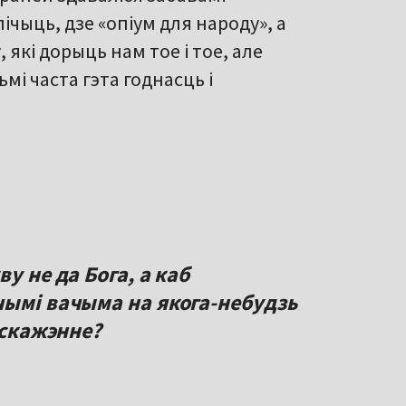
чыць, дзе «опіум для народу», а
які дорыць нам тое і тое, але
мі часта гэта годнасць і
у не да Бога, а каб
чымі вачыма на якога-небудзь
 скажэнне?