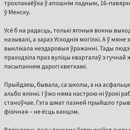
трохпакаёўка ў апошнім ладным, 16-павярх
ў Менску.
Усё б на радасць, толькі ягоныя вокны выход
называлі, а зараз Усходнія могілкі. А ў мяне
выклікала нездаровыя ўражанні. Тады людзе
праходзіла праз вуліцы кварталаў з гучнай
пасыпаннем дарогі кветкамі.
Прыйдзеш, бывала, са школы, а на асфальце
альбо ялінкі. І ўжо няма настрою ні ўрокі ра
станоўчае. Гэта шмат пазней прыйшло трыв
фізічная – не ёсць канцом.
Вялікдзень тады таксама ўспрымаўся зусім 