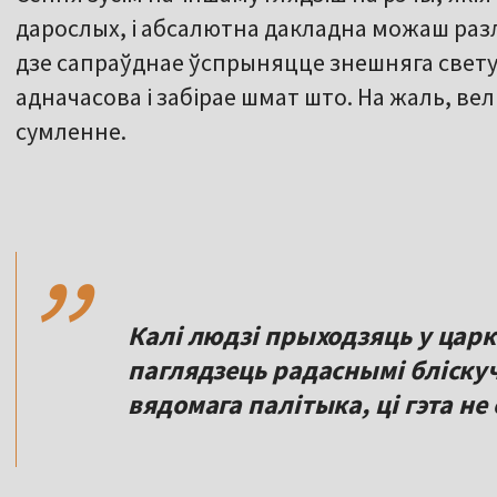
дарослых, і абсалютна дакладна можаш разлі
дзе сапраўднае ўспрыняцце знешняга свету, 
адначасова і забірае шмат што. На жаль, вель
сумленне.
,,
Калі людзі прыходзяць у царкв
паглядзець радаснымі бліску
вядомага палітыка, ці гэта не