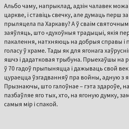
Альбо чаму, напрыклад, адзін чалавек можа
царкве, і ставіць свечку, але думаць перш за
прыляцела па Харкаву? А ў сваім святочным
заяўляць, што «духоўныя традыцыі, якія пе
пакалення, натхняюць на добрыя справы і п
голасу ў храме. Тады як для ягонага хаўрусні
яшчэ і дадатковая трыбуна. Прыехаўшы на 
ў 70 гадоў прыпыняцца і дажываць свой век
цураецца ўзгадванняў пра войны, адную з як
Прызнаючы, што галоўнае – гэта здароўе, н
пазбаўляе яго тых, хто, на ягоную думку, з
самыя мір і спакой.