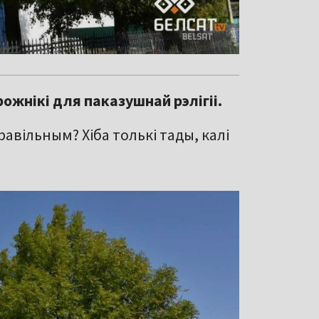
рожнікі для паказушнай рэлігіі.
вільным? Хіба толькі тады, калі