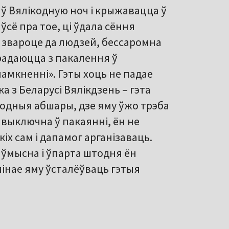
 ў Вялікодную ноч і крыжавацца ў
 ўсё пра тое, ці ўдала сёння
 звароце да людзей, бессаромна
радаюцца з пакалення ў
амкненні». Гэты хоць не падае
ка з Беларусі Вялікдзень – гэта
родныя абшары, дзе яму ўжо трэба
 выключна ў пакаянні, ён не
іх сам і дапамог арганізаваць.
аўмысна і ўпарта штодня ён
амінае яму ўсталёўваць гэтыя