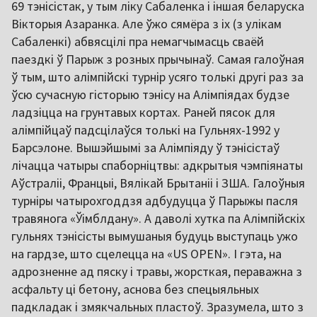
69 тэнісістак, у тым ліку Сабаленка і іншая беларуска
Вікторыя Азаранка. Але ўжо сямёра з іх (з улікам
Сабаленкі) абвясцілі пра немагчымасць сваёй
паездкі ў Парыж з розных прычынаў. Самая галоўная
ў тым, што алімпійскі турнір усяго толькі другі раз за
ўсю сучасную гісторыю тэнісу на Алімпіядах будзе
ладзіцца на грунтавых кортах. Раней пясок для
алімпійцаў падсцілаўся толькі на Гульнях-1992 у
Барсэлоне. Вышэйшымі за Алімпіяду ў тэнісістаў
лічацца чатыры спаборніцтвы: адкрытыя чэмпіянаты
Аўстраліі, Францыі, Вялікай Брытаніі і ЗША. Галоўныя
турніры чатырохгоддзя адбудуцца ў Парыжы пасля
травянога «Ўімблдану». А даволі хутка па Алімпійскіх
гульнях тэнісісты вымушаныя будуць выступаць ужо
на гардзе, што сцелецца на «US OPEN». І гэта, на
адрозненне ад пяску і травы, жорсткая, пераважна з
асфальту ці бетону, аснова без спецыяльных
падкладак і змякчальных пластоў. Зразумела, што з