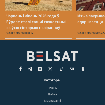
Чэрвень і ліпень 2026 года ў
Мяжа закрыва
Еўропе сталі самімі спякотнымі
адкрываецца
за ўсю гісторыю назіранняў
10 ЖНІЎНЯ 2026
НАВІНЫ
10 ЖНІЎНЯ 2026
МЕРКАВ
Катэгорыі
Навіны
Вайна
Меркаванні