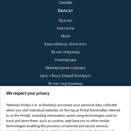
Онлайн
Белсат
Пра нас
Кантакты
Місія
Каштоўнасці «Белсату»
Як нас глядзець
Узнагароды
Міжнародная супраца
Ціск з боку ўладаў Беларусі
Як нас падтрымаць
Правілы выкарыстання матэрыялаў
We respect your privacy
Інфармацыя аб адпраўніку
Telewizja Polska S.A. w likwidacji processes your personal data collected
Бяспека
when you visit individual websites on the tvp.pl Portal (hereinafter referred
Youtube
to as the Portal), including information saved using technologies used to
track and store them, such as cookies, web beacons or other similar
Белсат news
technologies enabling the provision of tailored and secure services,