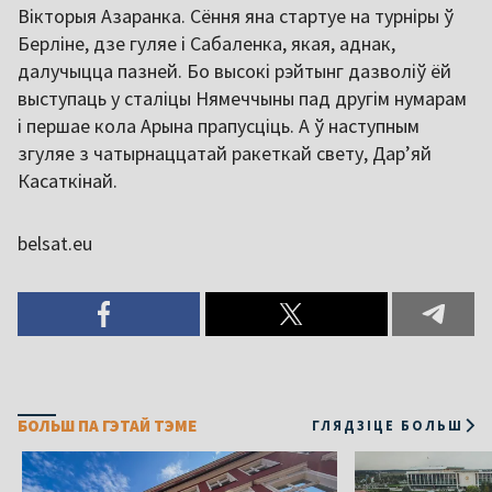
Вікторыя Азаранка. Сёння яна стартуе на турніры ў
Берліне, дзе гуляе і Сабаленка, якая, аднак,
далучыцца пазней. Бо высокі рэйтынг дазволіў ёй
выступаць у сталіцы Нямеччыны пад другім нумарам
і першае кола Арына прапусціць. А ў наступным
згуляе з чатырнаццатай ракеткай свету, Дар’яй
Касаткінай.
belsat.eu
БОЛЬШ ПА ГЭТАЙ ТЭМЕ
ГЛЯДЗІЦЕ БОЛЬШ