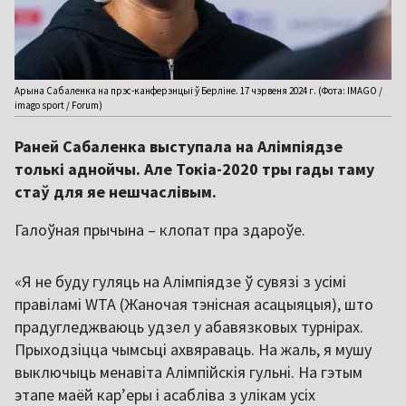
Арына Сабаленка на прэс-канферэнцыі ў Берліне. 17 чэрвеня 2024 г. (Фота: IMAGO /
imago sport / Forum)
Раней Сабаленка выступала на Алімпіядзе
толькі аднойчы. Але Токіа-2020 тры гады таму
стаў для яе нешчаслівым.
Галоўная прычына – клопат пра здароўе.
«Я не буду гуляць на Алімпіядзе ў сувязі з усімі
правіламі WTA (Жаночая тэнісная асацыяцыя), што
прадугледжваюць удзел у абавязковых турнірах.
Прыходзіцца чымсьці ахвяраваць. На жаль, я мушу
выключыць менавіта Алімпійскія гульні. На гэтым
этапе маёй кар’еры і асабліва з улікам усіх