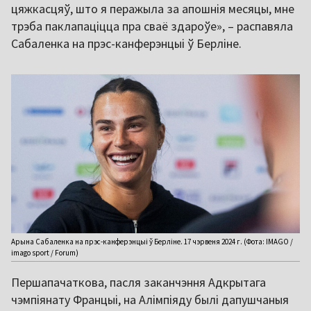
цяжкасцяў, што я перажыла за апошнія месяцы, мне
трэба паклапаціцца пра сваё здароўе», – распавяла
Сабаленка на прэс-канферэнцыі ў Берліне.
Арына Сабаленка на прэс-канферэнцыі ў Берліне. 17 чэрвеня 2024 г. (Фота: IMAGO /
imago sport / Forum)
Першапачаткова, пасля заканчэння Адкрытага
чэмпіянату Францыі, на Алімпіяду былі дапушчаныя