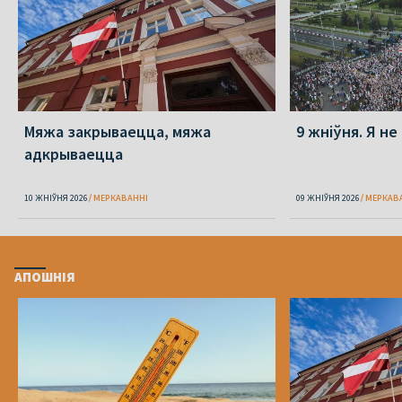
Мяжа закрываецца, мяжа
9 жніўня. Я не
адкрываецца
10 ЖНІЎНЯ 2026
МЕРКАВАННI
09 ЖНІЎНЯ 2026
МЕРКАВ
АПОШНІЯ