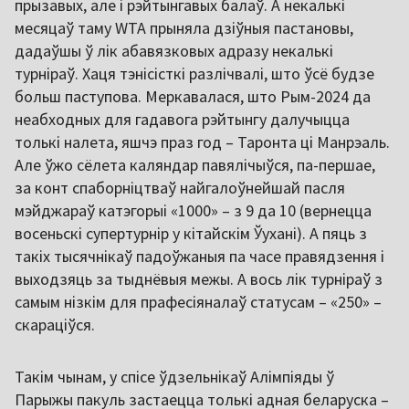
прызавых, але і рэйтынгавых балаў. А некалькі
месяцаў таму WTA прыняла дзіўныя пастановы,
дадаўшы ў лік абавязковых адразу некалькі
турніраў. Хаця тэнісісткі разлічвалі, што ўсё будзе
больш паступова. Меркавалася, што Рым-2024 да
неабходных для гадавога рэйтынгу далучыцца
толькі налета, яшчэ праз год – Таронта ці Манрэаль.
Але ўжо сёлета каляндар павялічыўся, па-першае,
за конт спаборніцтваў найгалоўнейшай пасля
мэйджараў катэгорыі «1000» – з 9 да 10 (вернецца
восеньскі супертурнір у кітайскім Ўухані). А пяць з
такіх тысячнікаў падоўжаныя па часе правядзення і
выходзяць за тыднёвыя межы. А вось лік турніраў з
самым нізкім для прафесіяналаў статусам – «250» –
скараціўся.
Такім чынам, у спісе ўдзельнікаў Алімпіяды ў
Парыжы пакуль застаецца толькі адная беларуска –