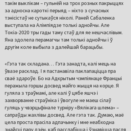
такім выклікам – гульнёй на трох розных пакрыццях
за адносна кароткі перыяд – ніхто з сучасных
тэнісістаў не сутыкаўся ніколі. Раней Сабаленка
выступала на Алімпіядзе толькі аднойчы. Але
Токіа-2020 тры гады таму стаў для яе нешчаслівым.
Яна здолела перамагчы там толькі аднойчы і ў
другім коле выбыла з далейшай барацьбы.
«Гэта так складана… Гэта занадта, калі мець на
ўвазе расклад. І я пастанавіла паклапаціцца пра
сваё здароўе. Бо на Адкрытым чэмпіянаце Францыі
перажыла горшы досвед майго жыцця на корце. Я
гуляла з траўмамі, але калі ў цябе яшчэ і
захворванне страўніка і ўвогуле не маеш сілаў
гуляць у чвэрцьфінале турніру «Вялікага шлема» –
сапраўды жахлівы досвед. Але гэта так. Думаю, маё
цела проста прасіла адпачынку і мне неабходна
знайсці пару дзён, каб расслабіцца і ўзнавіцца пасля