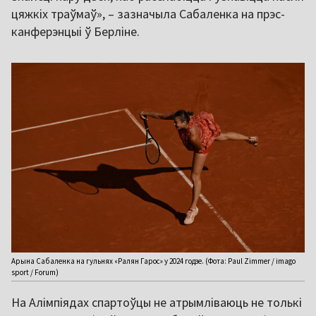
цяжкіх траўмаў», – зазначыла Сабаленка на прэс-
канферэнцыі ў Берліне.
Арына Сабаленка на гульнях «Ралян Гарос» у 2024 годзе. (Фота: Paul Zimmer / imago
sport / Forum)
На Алімпіядах спартоўцы не атрымліваюць не толькі