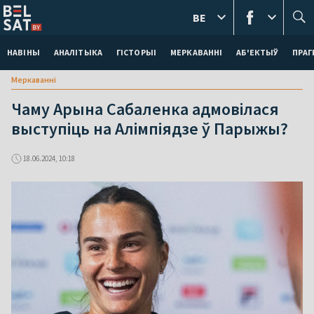
BE
НАВІНЫ
АНАЛІТЫКА
ГІСТОРЫІ
МЕРКАВАННI
АБ'ЕКТЫЎ
ПРАГ
Меркаваннi
Чаму Арына Сабаленка адмовілася
выступіць на Алімпіядзе ў Парыжы?
18.06.2024, 10:18