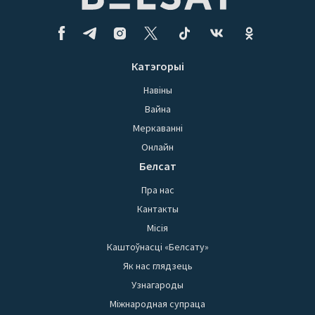
Катэгорыі
Навіны
Вайна
Меркаванні
Онлайн
Белсат
Пра нас
Кантакты
Місія
Каштоўнасці «Белсату»
Як нас глядзець
Узнагароды
Міжнародная супраца