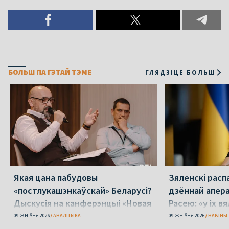
БОЛЬШ ПА ГЭТАЙ ТЭМЕ
ГЛЯДЗІЦЕ БОЛЬШ
Якая цана пабудовы
Зяленскі распа
«постлукашэнкаўскай» Беларусі?
дзённай апера
Дыскусія на канферэнцыі «Новая
Расею: «у іх в
Беларусь»
09 ЖНІЎНЯ 2026
АНАЛІТЫКА
09 ЖНІЎНЯ 2026
НАВІНЫ