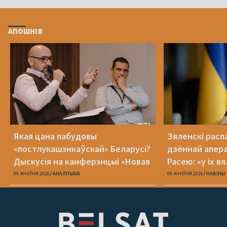
АПОШНІЯ
Якая цана пабудовы
Зяленскі распа
«постлукашэнкаўскай» Беларусі?
дзённай апера
Дыскусія на канферэнцыі «Новая
Расею: «у іх в
Беларусь»
09 ЖНІЎНЯ 2026
АНАЛІТЫКА
09 ЖНІЎНЯ 2026
НАВІНЫ