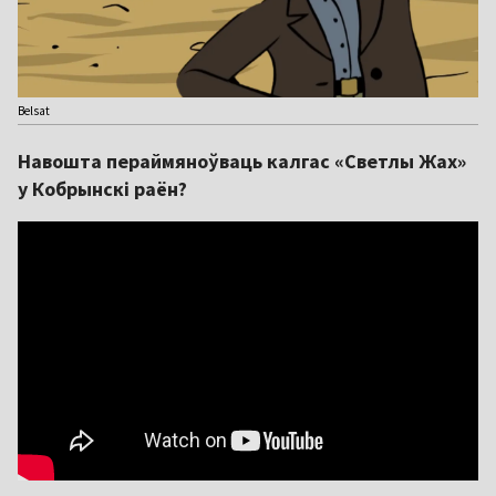
Belsat
Навошта пераймяноўваць калгас «Светлы Жах»
у Кобрынскі раён?