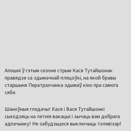
Апошні ў гэтым сезоне стрым Кася Тутайшонак
правядзе са здымачнай пляцоўкі, на якой бравы
старшыня Ператрахчанка здымаў кіно пра самога
сябе.
Шаноўныя гледачы! Кася і Вася Тутайшонкі
сыходзяць на летнія вакацыі і зычаць вам добрага
адпачынку! Не забудзьцеся выключыць тэлевізар!