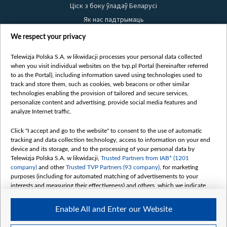
Ціск з боку ўладаў Беларусі
Як нас падтрымаць
Правілы выкарыстання матэрыялаў
We respect your privacy
Інфармацыя аб адпраўніку
Telewizja Polska S.A. w likwidacji processes your personal data collected
Бяспека
when you visit individual websites on the tvp.pl Portal (hereinafter referred
Youtube
to as the Portal), including information saved using technologies used to
track and store them, such as cookies, web beacons or other similar
Белсат news
technologies enabling the provision of tailored and secure services,
personalize content and advertising, provide social media features and
Белсат Shorts
analyze Internet traffic.
Белсат Life
Click "I accept and go to the website" to consent to the use of automatic
Жэстачайшы мульт
tracking and data collection technology, access to information on your end
Belsat English
device and its storage, and to the processing of your personal data by
Telewizja Polska S.A. w likwidacji,
Trusted Partners from IAB* (1201
Biełsat PL
company)
and other
Trusted TVP Partners (93 company)
, for marketing
Белсат Now
purposes (including for automated matching of advertisements to your
interests and measuring their effectiveness) and others, which we indicate
Белсат History
below.
Белсат Music
Enable All and Enter our Website
The purposes of processing your data by TVP S.A. w likwidacji are as
Белсат Doc
follows: