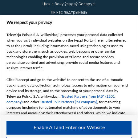
Ціск з боку ўладаў Беларусі
Як нас падтрымаць
Правілы выкарыстання матэрыялаў
We respect your privacy
Інфармацыя аб адпраўніку
Telewizja Polska S.A. w likwidacji processes your personal data collected
Бяспека
when you visit individual websites on the tvp.pl Portal (hereinafter referred
Youtube
to as the Portal), including information saved using technologies used to
track and store them, such as cookies, web beacons or other similar
Белсат news
technologies enabling the provision of tailored and secure services,
personalize content and advertising, provide social media features and
Белсат Shorts
analyze Internet traffic.
Белсат Life
Click "I accept and go to the website" to consent to the use of automatic
Жэстачайшы мульт
tracking and data collection technology, access to information on your end
Belsat English
device and its storage, and to the processing of your personal data by
Telewizja Polska S.A. w likwidacji,
Trusted Partners from IAB* (1201
Biełsat PL
company)
and other
Trusted TVP Partners (93 company)
, for marketing
Белсат Now
purposes (including for automated matching of advertisements to your
interests and measuring their effectiveness) and others, which we indicate
Белсат History
below.
Белсат Music
Enable All and Enter our Website
The purposes of processing your data by TVP S.A. w likwidacji are as
Белсат Doc
follows: