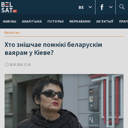
BE
НАВІНЫ
АНАЛІТЫКА
ГІСТОРЫІ
МЕРКАВАННI
АБ'ЕКТЫЎ
ПРАГ
Belsat.eu
Хто знішчае помнікі беларускім
ваярам у Кіеве?
28.05.2024, 17:24