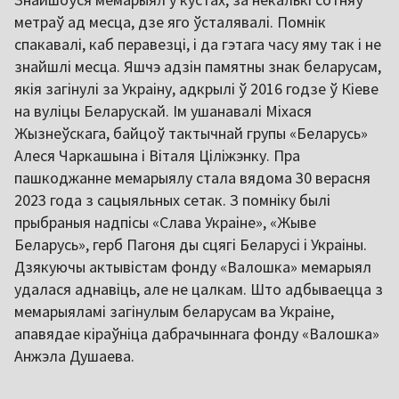
метраў ад месца, дзе яго ўсталявалі. Помнік
спакавалі, каб перавезці, і да гэтага часу яму так і не
знайшлі месца. Яшчэ адзін памятны знак беларусам,
якія загінулі за Украіну, адкрылі ў 2016 годзе ў Кіеве
на вуліцы Беларускай. Ім ушанавалі Міхася
Жызнеўскага, байцоў тактычнай групы «Беларусь»
Алеся Чаркашына і Віталя Ціліжэнку. Пра
пашкоджанне мемарыялу стала вядома 30 верасня
2023 года з сацыяльных сетак. З помніку былі
прыбраныя надпісы «Слава Украіне», «Жыве
Беларусь», герб Пагоня ды сцягі Беларусі і Украіны.
Дзякуючы актывістам фонду «Валошка» мемарыял
удалася аднавіць, але не цалкам. Што адбываецца з
мемарыяламі загінулым беларусам ва Украіне,
апавядае кіраўніца дабрачыннага фонду «Валошка»
Анжэла Душаева.