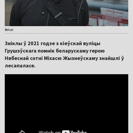
Belsat
Зніклы ў 2021 годзе з кіеўскай вуліцы
Грушэўскага помнік беларускаму герою
Нябеснай сотні Міхасю Жызнеўскаму знайшлі ў
лесапаласе.