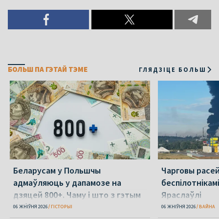
БОЛЬШ ПА ГЭТАЙ ТЭМЕ
ГЛЯДЗІЦЕ БОЛЬШ
Беларусам у Польшчы
Чарговы расей
адмаўляюць у дапамозе на
беспілотнікамі
дзяцей 800+. Чаму і што з гэтым
Яраслаўлі
рабіць?
06 ЖНІЎНЯ 2026
ГІСТОРЫІ
06 ЖНІЎНЯ 2026
ВАЙНА