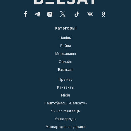
Катэгорыі
Навіны
Вайна
Меркаванні
Онлайн
Белсат
Пра нас
Кантакты
Місія
Каштоўнасці «Белсату»
Як нас глядзець
Узнагароды
Міжнародная супраца