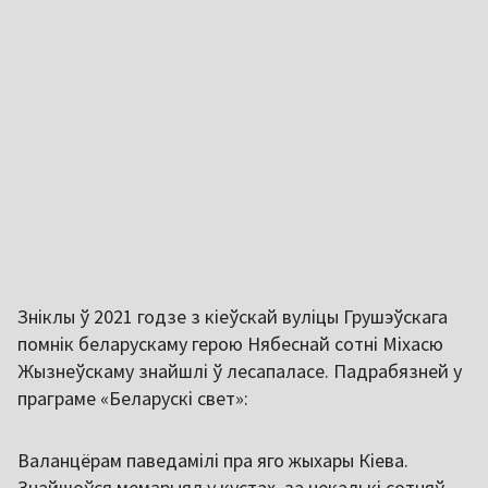
Зніклы ў 2021 годзе з кіеўскай вуліцы Грушэўскага
помнік беларускаму герою Нябеснай сотні Міхасю
Жызнеўскаму знайшлі ў лесапаласе. Падрабязней у
праграме «Беларускі свет»:
Валанцёрам паведамілі пра яго жыхары Кіева.
Знайшоўся мемарыял у кустах, за некалькі сотняў