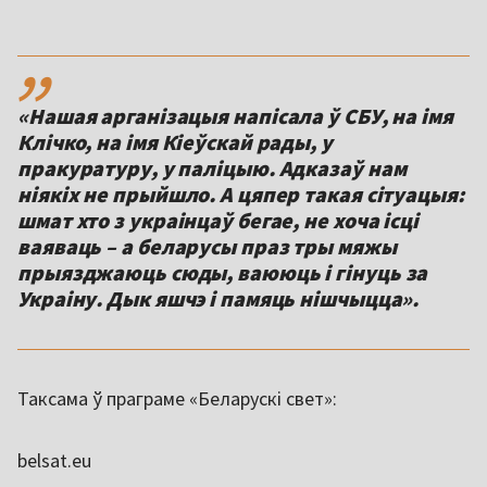
,,
«Нашая арганізацыя напісала ў СБУ, на імя
Клічко, на імя Кіеўскай рады, у
пракуратуру, у паліцыю. Адказаў нам
ніякіх не прыйшло. А цяпер такая сітуацыя:
шмат хто з украінцаў бегае, не хоча ісці
ваяваць – а беларусы праз тры мяжы
прыязджаюць сюды, ваююць і гінуць за
Украіну. Дык яшчэ і памяць нішчыцца».
Таксама ў праграме «Беларускі свет»:
belsat.eu