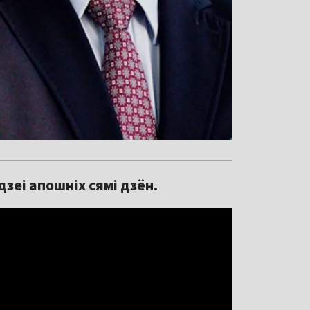
зеі апошніх сямі дзён.