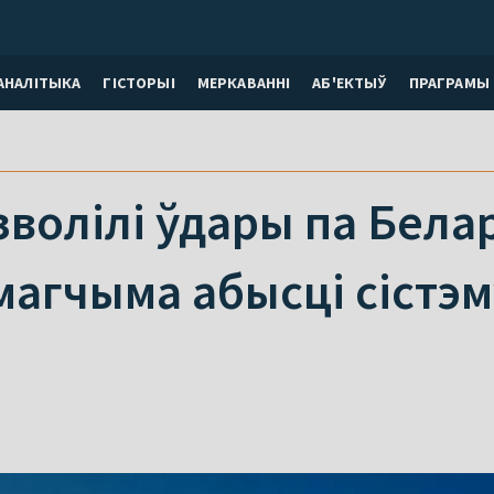
АНАЛІТЫКА
ГІСТОРЫІ
МЕРКАВАННI
АБ'ЕКТЫЎ
ПРАГРАМЫ
зволілі ўдары па Белар
 магчыма абысці сістэм