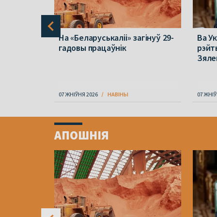
он
На «Беларуськаліі» загінуў 29-
Ва Ук
гадовы працаўнік
рэйт
ратыў
Зяле
07 ЖНІЎНЯ 2026
НАВІНЫ
07 ЖНІЎ
Item
1
АПОШНІЯ
of
4