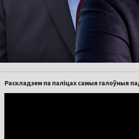
Раскладзем па паліцах самыя галоўныя пад