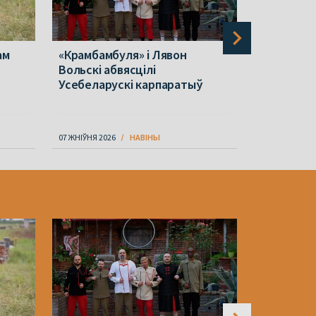
ам
«Крамбамбуля» і Лявон
На «Белар
Вольскі абвясцілі
гадовы пр
Усебеларускі карпаратыў
07 ЖНІЎНЯ 2026
НАВІНЫ
07 ЖНІЎНЯ 202