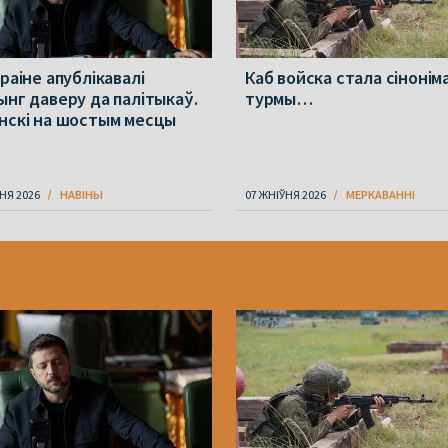
раіне апублікавалі
Каб войска стала сінонім
ынг даверу да палітыкаў.
турмы…
нскі на шостым месцы
НЯ 2026
НАВІНЫ
07 ЖНІЎНЯ 2026
МЕРКАВАННI