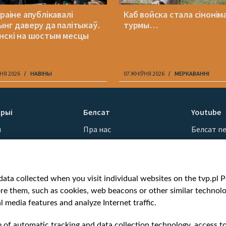
раіне апублікавалі
Каб войска стала сінонім
ынг даверу да палітыкаў.
турмы…
нскі на шостым месцы
НЯ 2026
НАВІНЫ
07 ЖНІЎНЯ 2026
МЕРКАВАННI
рыі
Белсат
Youtube
ы
Пра нас
Белсат n
Кантакты
Белсат Sh
ванні
Місія
Белсат Li
н
Каштоўнасці «Белсату»
Жэстачай
ata collected when you visit individual websites on the tvp.pl Por
Як нас глядзець
Belsat En
re them, such as cookies, web beacons or other similar technolog
Узнагароды
Biełsat PL
l media features and analyze Internet traffic.
Міжнародная супраца
Белсат N
Ціск з боку ўладаў
Белсат Hi
e of automatic tracking and data collection technology, access t