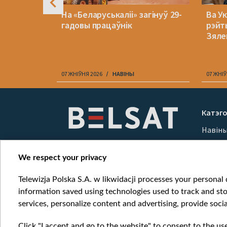
:
На «Беларуськаліі» загінуў 29-
Ва Ук
аля
гадовы працаўнік
рэйт
аваюць
Зяле
07 ЖНІЎНЯ 2026
НАВІНЫ
07 ЖНІЎ
Item
1
Катэго
of
Навін
10
Вайна
Мерка
We respect your privacy
Онлай
Telewizja Polska S.A. w likwidacji processes your personal d
information saved using technologies used to track and sto
services, personalize content and advertising, provide socia
Click "I accept and go to the website" to consent to the us