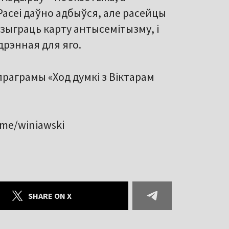
Расеі даўно адбыўся, але расейцы
зыграць карту антысемітызму, і
 дрэнная для яго.
праграмы «Ход думкі з Віктарам
.me/winiawski
SHARE ON X