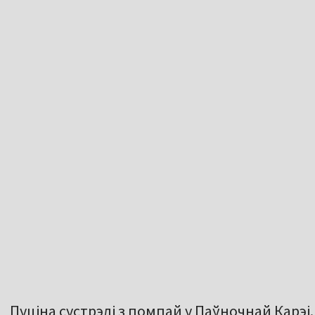
Пуціна сустрэлі з помпай у Паўночнай Карэі.