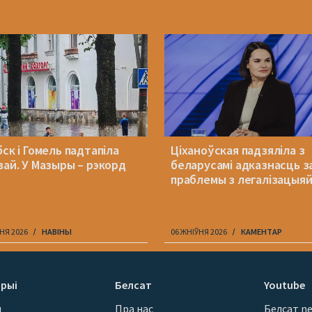
ск і Гомель падтапіла
Ціханоўская падзяліла з
вай. У Мазыры – рэкорд
беларусамі адказнасць з
праблемы з легалізацыя
НЯ 2026
НАВІНЫ
06 ЖНІЎНЯ 2026
КАМЕНТАР
рыі
Белсат
Youtube
ы
Пра нас
Белсат n