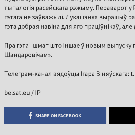
тыпалогія расейскага рэжыму. Пераварот у 
гэтага не заўважылі. Лукашэнка вырашыў ра
гэта добрая навіна для яго праціўнікаў, але
Пра гэта і шмат што іншае ў новым выпуску 
Шандаровічам».
Телеграм-канал вядоўцы Ігара Віняўскага: t
belsat.eu / ІР
SHARE ON FACEBOOK