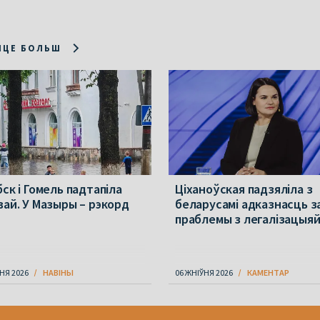
ІЦЕ БОЛЬШ
ск і Гомель падтапіла
Ціханоўская падзяліла з
вай. У Мазыры – рэкорд
беларусамі адказнасць з
праблемы з легалізацыя
НЯ 2026
НАВІНЫ
06 ЖНІЎНЯ 2026
КАМЕНТАР