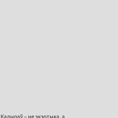
 Кадыраў – не экзотыка, а