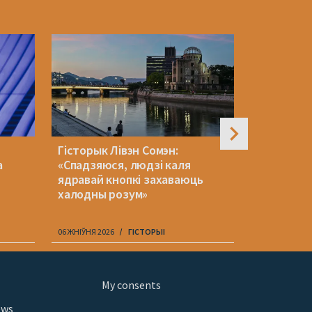
Гісторык Лівэн Сомэн:
Беларускі
а
«Спадзяюся, людзі каля
зняўся ў 
й
ядравай кнопкі захаваюць
серыяле 
халодны розум»
06 ЖНІЎНЯ 2026
ГІСТОРЫІ
06 ЖНІЎНЯ 202
My consents
ews