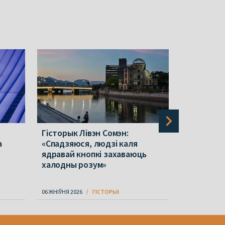
Гісторык Лівэн Сомэн:
Польшча п
а
«Спадзяюся, людзі каля
ў Беларус
й
ядравай кнопкі захаваюць
стала вяд
халодны розум»
06 ЖНІЎНЯ 2026
ГІСТОРЫІ
06 ЖНІЎНЯ 202