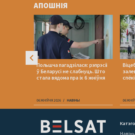
АПОШНІЯ
of
4
я: «Не
Польшча пагадзілася: рэпрэсіі
Віцеб
амі у
ў Беларусі не слабнуць. Што
зале
стала вядома пра іх 6 жніўня
спёкі
06 ЖНІЎНЯ 2026
НАВІНЫ
06 ЖНІЎ
Item
1
Катэго
of
Навін
10