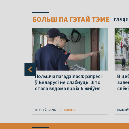
БОЛЬШ ПА ГЭТАЙ ТЭМЕ
ГЛЯДЗ
:
Польшча пагадзілася: рэпрэсіі
Віцеб
аля
ў Беларусі не слабнуць. Што
зале
аваюць
стала вядома пра іх 6 жніўня
спёкі
06 ЖНІЎНЯ 2026
НАВІНЫ
06 ЖНІЎ
Item
1