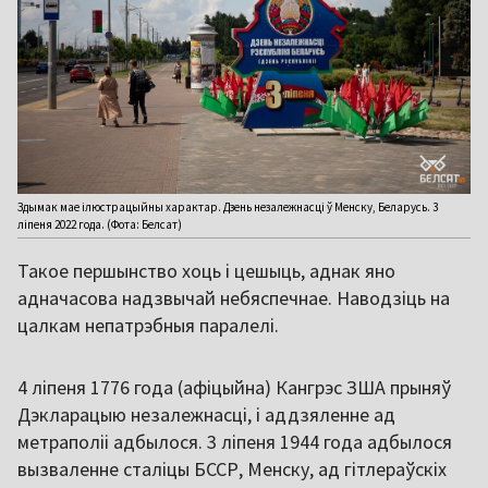
Здымак мае ілюстрацыйны характар. Дзень незалежнасці ў Менску, Беларусь. 3
ліпеня 2022 года. (Фота: Белсат)
Такое першынство хоць і цешыць, аднак яно
адначасова надзвычай небяспечнае. Наводзіць на
цалкам непатрэбныя паралелі.
4 ліпеня 1776 года (афіцыйна) Кангрэс ЗША прыняў
Дэкларацыю незалежнасці, і аддзяленне ад
метраполіі адбылося. 3 ліпеня 1944 года адбылося
вызваленне сталіцы БССР, Менску, ад гітлераўскіх