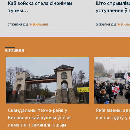
Каб войска стала сінонімам
Што стрымлів
турмы…
уступлення ў 
07 ЖНІЎНЯ 2026
МЕРКАВАННI
06 ЖНІЎНЯ 2026
МЕРКАВ
АПОШНІЯ
Скандальны тэхна-рэйв у
Якія змены здз
Белавежскай пушчы ўсё ж
пасля гадоў у 
адмянілі і замянілі іншым