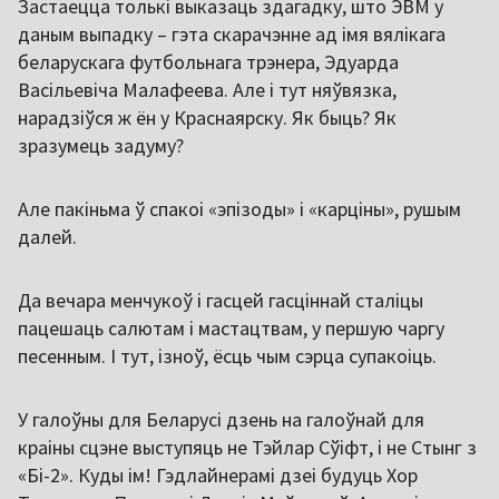
Застаецца толькі выказаць здагадку, што ЭВМ у
даным выпадку – гэта скарачэнне ад імя вялікага
беларускага футбольнага трэнера, Эдуарда
Васільевіча Малафеева. Але і тут няўвязка,
нарадзіўся ж ён у Краснаярску. Як быць? Як
зразумець задуму?
Але пакіньма ў спакоі «эпізоды» і «карціны», рушым
далей.
Да вечара менчукоў і гасцей гасціннай сталіцы
пацешаць салютам і мастацтвам, у першую чаргу
песенным. І тут, ізноў, ёсць чым сэрца супакоіць.
У галоўны для Беларусі дзень на галоўнай для
краіны сцэне выступяць не Тэйлар Сўіфт, і не Стынг з
«Бі-2». Куды ім! Гэдлайнерамі дзеі будуць Хор