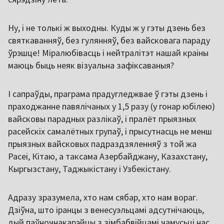
Ну, і не толькі ж выходны. Куды ж у гэты дзень без
святкаванняў, без гулянняў, без вайсковага параду
ўрэшце! Міралюбівасць і нейтралітэт нашай краіны
маюць быць неяк візуальна зафіксаваныя?
І сапраўды, праграма прадугледжвае ў гэты дзень і
праходжанне павялічаных у 1,5 разу (у гонар юбілею)
вайсковы парадных разлікаў, і пралёт прыязных
расейскіх самалётных групаў, і прысутнасць не менш
прыязных вайсковых падраздзяленняў з той жа
Расеі, Кітаю, а таксама Азербайджану, Казахстану,
Кыргызстану, Таджыкістану і Узбекістану.
Адразу зразумела, хто нам сябар, хто нам вораг.
Дзіўна, што іранцы з венесуэльцамі адсутнічаюць,
дый паўночнакарэйцы з зімбабвійцамі чамусьці нас