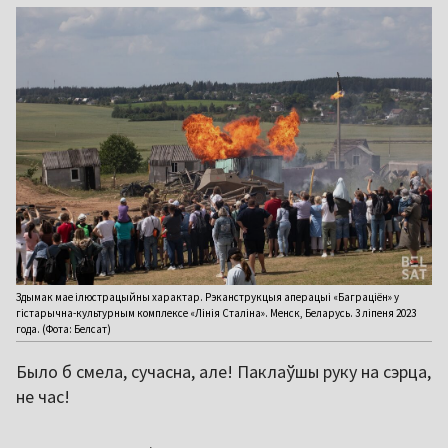
Здымак мае ілюстрацыйны характар. Рэканструкцыя аперацыі «Баграціён» у
гістарычна-культурным комплексе «Лінія Сталіна». Менск, Беларусь. 3 ліпеня 2023
года. (Фота: Белсат)
Было б смела, сучасна, але! Паклаўшы руку на сэрца,
не час!