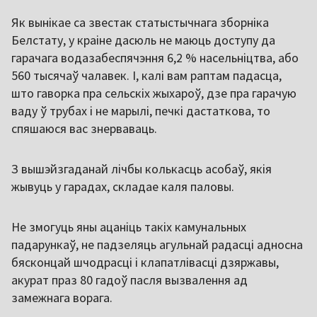
Як вынікае са звестак статыстычнага зборніка
Белстату, у краіне дасюль не маюць доступу да
гарачага водазабеспячэння 6,2 % насельніцтва, або
560 тысячаў чалавек. І, калі вам раптам падасца,
што гаворка пра сельскіх жыхароў, дзе пра гарачую
ваду ў трубах і не марылі, печкі дастаткова, то
спяшаюся вас знерваваць.
З вышэйзгаданай лічбы колькасць асобаў, якія
жывуць у гарадах, складае каля паловы.
Не змогуць яны ацаніць такіх камунальных
падарункаў, не падзеляць агульнай радасці адносна
бясконцай шчодрасці і клапатлівасці дзяржавы,
акурат праз 80 гадоў пасля вызвалення ад
замежнага ворага.