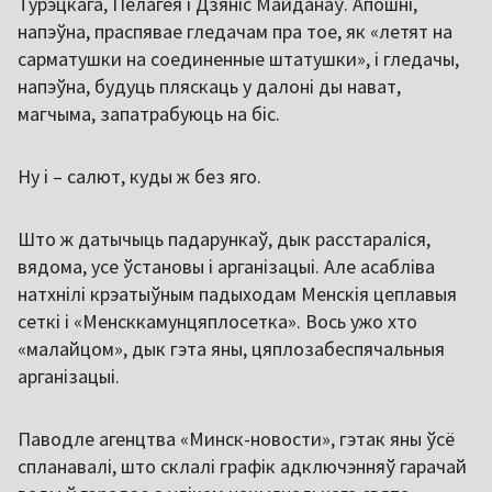
Турэцкага, Пелагея і Дзяніс Майданаў. Апошні,
напэўна, праспявае гледачам пра тое, як «летят на
сарматушки на соединенные штатушки», і гледачы,
напэўна, будуць пляскаць у далоні ды нават,
магчыма, запатрабуюць на біс.
Ну і – салют, куды ж без яго.
Што ж датычыць падарункаў, дык расстараліся,
вядома, усе ўстановы і арганізацыі. Але асабліва
натхнілі крэатыўным падыходам Менскія цеплавыя
сеткі і «Менсккамунцяплосетка». Вось ужо хто
«малайцом», дык гэта яны, цяплозабеспячальныя
арганізацыі.
Паводле агенцтва «Минск-новости», гэтак яны ўсё
спланавалі, што склалі графік адключэнняў гарачай