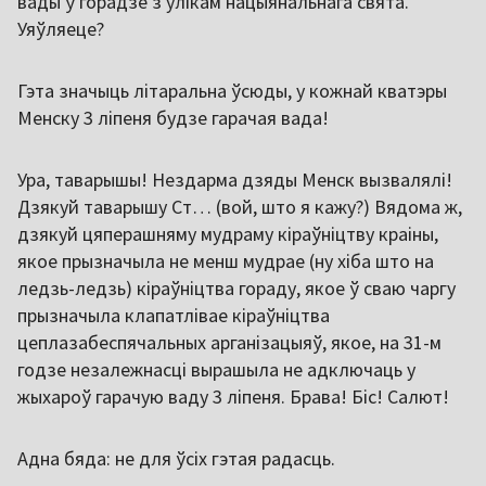
вады ў горадзе з улікам нацыянальнага свята.
Уяўляеце?
Гэта значыць літаральна ўсюды, у кожнай кватэры
Менску 3 ліпеня будзе гарачая вада!
Ура, таварышы! Нездарма дзяды Менск вызвалялі!
Дзякуй таварышу Ст… (вой, што я кажу?) Вядома ж,
дзякуй цяперашняму мудраму кіраўніцтву краіны,
якое прызначыла не менш мудрае (ну хіба што на
ледзь-ледзь) кіраўніцтва гораду, якое ў сваю чаргу
прызначыла клапатлівае кіраўніцтва
цеплазабеспячальных арганізацыяў, якое, на 31-м
годзе незалежнасці вырашыла не адключаць у
жыхароў гарачую ваду 3 ліпеня. Брава! Біс! Салют!
Адна бяда: не для ўсіх гэтая радасць.