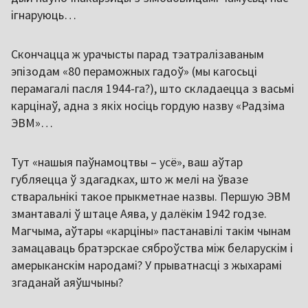
ігнаруюць…
Скончацца ж урачысты парад тэатралізаваным
эпізодам «80 пераможных гадоў» (мы кагосьці
перамагалі пасля 1944-га?), што складаецца з васьмі
карцінаў, адна з якіх носіць гордую назву «Радзіма
ЭВМ»…
Тут «нашыя паўнамоцтвы – усё», ваш аўтар
губляецца ў здагадках, што ж мелі на ўвазе
стваральнікі такое прыкметнае назвы. Першую ЭВМ
змантавалі ў штаце Аява, у далёкім 1942 годзе.
Магчыма, аўтары «карціны» пастанавілі такім чынам
замацаваць братэрскае сяброўства між беларускім і
амерыканскім народамі? У прыватнасці з жыхарамі
згаданай аяўшчыны?