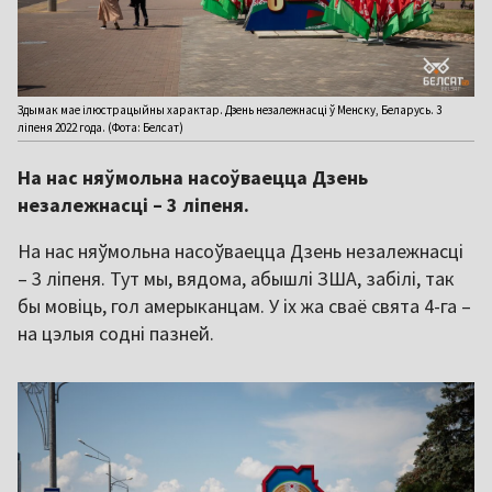
Здымак мае ілюстрацыйны характар. Дзень незалежнасці ў Менску, Беларусь. 3
ліпеня 2022 года. (Фота: Белсат)
На нас няўмольна насоўваецца Дзень
незалежнасці – 3 ліпеня.
На нас няўмольна насоўваецца Дзень незалежнасці
– 3 ліпеня. Тут мы, вядома, абышлі ЗША, забілі, так
бы мовіць, гол амерыканцам. У іх жа сваё свята 4-га –
на цэлыя содні пазней.