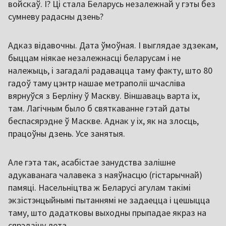
войскаў. І? Ці стала Беларусь незалежнай у гэты без
сумневу радасны дзень?
Адказ відавочны. Дата ўмоўная. І выглядае здзекам,
быццам ніякае незалежнасці беларусам і не
належыць, і загадалі радавацца таму факту, што 80
гадоў таму цэнтр нашае метраполіі шчасліва
вярнуўся з Берліну ў Маскву. Віншаваць варта іх,
там. Лагічным было б святкаванне гэтай даты
беспасярэдне ў Маскве. Аднак у іх, як на злосць,
працоўны дзень. Усе занятыя.
Але гэта так, асабістае занудства залішне
адукаванага чалавека з наяўнасцю (гістарычнай)
памяці. Насельніцтва ж Беларусі агулам такімі
экзістэнцыйнымі пытаннямі не задаецца і цешыцца
таму, што дадатковы выходны прыпадае якраз на
сярэдзіну лета.