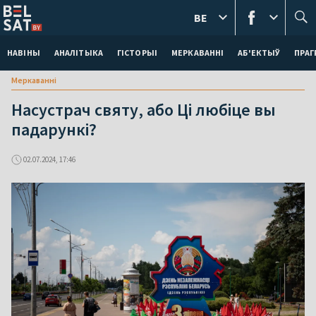
BE
НАВІНЫ
АНАЛІТЫКА
ГІСТОРЫІ
МЕРКАВАННI
АБ'ЕКТЫЎ
ПРАГ
Меркаваннi
Насустрач святу, або Ці любіце вы
падарункі?
02.07.2024, 17:46