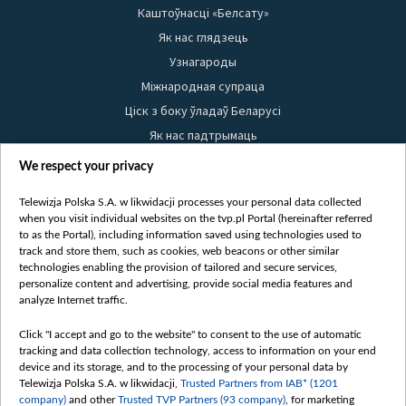
Каштоўнасці «Белсату»
Як нас глядзець
Узнагароды
Міжнародная супраца
Ціск з боку ўладаў Беларусі
Як нас падтрымаць
Правілы выкарыстання матэрыялаў
We respect your privacy
Інфармацыя аб адпраўніку
Telewizja Polska S.A. w likwidacji processes your personal data collected
Бяспека
when you visit individual websites on the tvp.pl Portal (hereinafter referred
Youtube
to as the Portal), including information saved using technologies used to
track and store them, such as cookies, web beacons or other similar
Белсат news
technologies enabling the provision of tailored and secure services,
personalize content and advertising, provide social media features and
Белсат Shorts
analyze Internet traffic.
Белсат Life
Click "I accept and go to the website" to consent to the use of automatic
Жэстачайшы мульт
tracking and data collection technology, access to information on your end
Belsat English
device and its storage, and to the processing of your personal data by
Telewizja Polska S.A. w likwidacji,
Trusted Partners from IAB* (1201
Biełsat PL
company)
and other
Trusted TVP Partners (93 company)
, for marketing