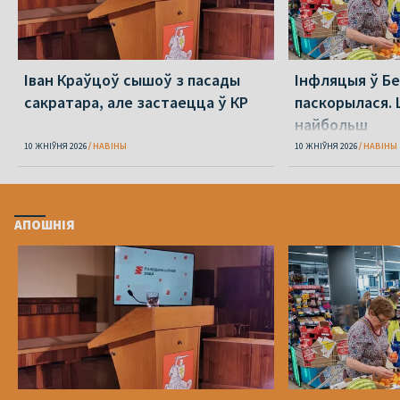
Іван Краўцоў сышоў з пасады
Інфляцыя ў Бе
сакратара, але застаецца ў КР
паскорылася.
найбольш
10 ЖНІЎНЯ 2026
НАВІНЫ
10 ЖНІЎНЯ 2026
НАВІНЫ
АПОШНІЯ