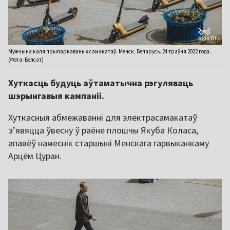
Мужчына каля прыпаркаваных самакатаў. Менск, Беларусь. 24 траўня 2022 года.
(Фота: Белсат)
Хуткасць будуць аўтаматычна рэгуляваць
шэрынгавыя кампаніі.
Хуткасныя абмежаванні для электрасамакатаў
з’явяцца ўвесну ў раёне плошчы Якуба Коласа,
апавёў намеснік старшыні Менскага гарвыканкаму
Арцём Цуран.