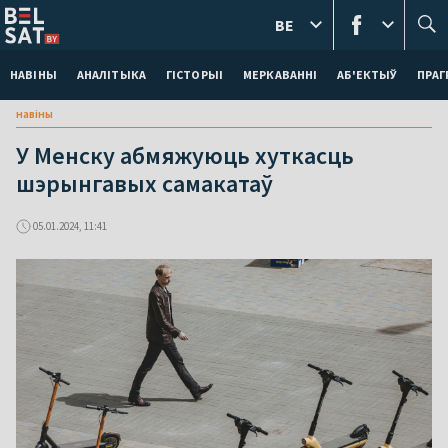
BE
НАВІНЫ
АНАЛІТЫКА
ГІСТОРЫІ
МЕРКАВАННI
АБ'ЕКТЫЎ
ПРАГ
навіны
У Менску абмяжуюць хуткасць
шэрынгавых самакатаў
05.01.2024, 11:41