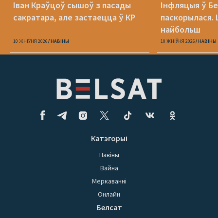
Іван Краўцоў сышоў з пасады
Інфляцыя ў Бе
сакратара, але застаецца ў КР
паскорылася.
найбольш
10 ЖНІЎНЯ 2026
НАВІНЫ
10 ЖНІЎНЯ 2026
НАВІНЫ
Катэгорыі
Навіны
Вайна
Меркаванні
Онлайн
Белсат