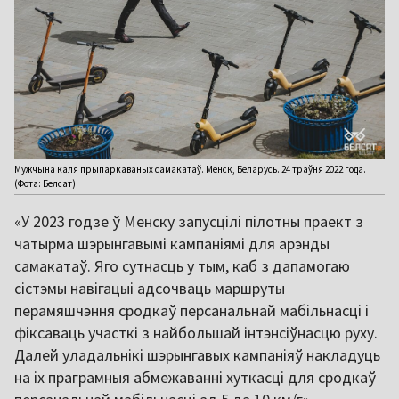
Мужчына каля прыпаркаваных самакатаў. Менск, Беларусь. 24 траўня 2022 года.
(Фота: Белсат)
«У 2023 годзе ў Менску запусцілі пілотны праект з
чатырма шэрынгавымі кампаніямі для арэнды
самакатаў. Яго сутнасць у тым, каб з дапамогаю
сістэмы навігацыі адсочваць маршруты
перамяшчэння сродкаў персанальнай мабільнасці і
фіксаваць участкі з найбольшай інтэнсіўнасцю руху.
Далей уладальнікі шэрынгавых кампаніяў накладуць
на іх праграмныя абмежаванні хуткасці для сродкаў