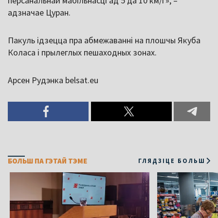
персанальнай мабільнасці ад 5 да 10 км/г», –
адзначае Цуран.
Пакуль ідзецца пра абмежаванні на плошчы Якуба
Коласа і прылеглых пешаходных зонах.
Арсен Рудэнка belsat.eu
БОЛЬШ ПА ГЭТАЙ ТЭМЕ
ГЛЯДЗІЦЕ БОЛЬШ