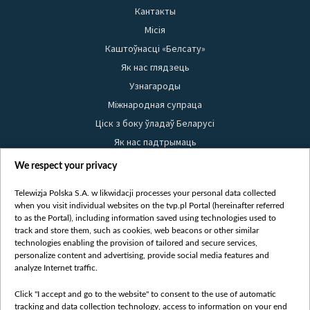
Кантакты
Місія
Каштоўнасці «Белсату»
Як нас глядзець
Узнагароды
Міжнародная супраца
Ціск з боку ўладаў Беларусі
Як нас падтрымаць
Правілы выкарыстання матэрыялаў
We respect your privacy
Інфармацыя аб адпраўніку
Telewizja Polska S.A. w likwidacji processes your personal data collected
Бяспека
when you visit individual websites on the tvp.pl Portal (hereinafter referred
Youtube
to as the Portal), including information saved using technologies used to
track and store them, such as cookies, web beacons or other similar
Белсат news
technologies enabling the provision of tailored and secure services,
personalize content and advertising, provide social media features and
Белсат Shorts
analyze Internet traffic.
Белсат Life
Жэстачайшы мульт
Click "I accept and go to the website" to consent to the use of automatic
tracking and data collection technology, access to information on your end