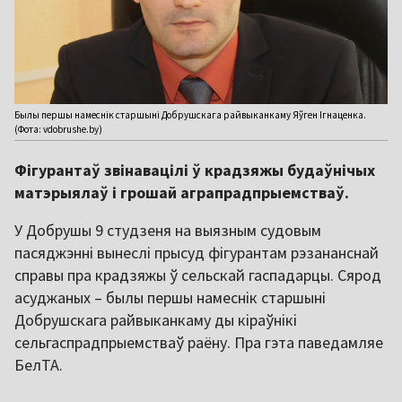
Былы першы намеснік старшыні Добрушскага райвыканкаму Яўген Ігнаценка.
(Фота: vdobrushe.by)
Фігурантаў звінавацілі ў крадзяжы будаўнічых
матэрыялаў і грошай аграпрадпрыемстваў.
У Добрушы 9 студзеня на выязным судовым
пасяджэнні вынеслі прысуд фігурантам рэзананснай
справы пра крадзяжы ў сельскай гаспадарцы. Сярод
асуджаных – былы першы намеснік старшыні
Добрушскага райвыканкаму ды кіраўнікі
сельгаспрадпрыемстваў раёну. Пра гэта паведамляе
БелТА.