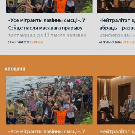
«Усе мігранты павінны сысці». У
Нейтралітэт ц
Сэўце пасля масавага прарыву
абраць – разв
застаюцца да 11 тысяч чалавек
канферэнцыі 
08 ЖНІЎНЯ 2026
НАВІНЫ
08 ЖНІЎНЯ 2026
НАВІНЫ
АПОШНІЯ
«Усе мігранты павінны сысці». У
Нейтралітэт ц