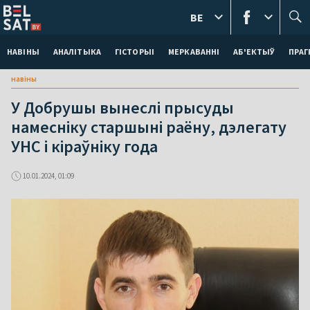
BE
НАВІНЫ
АНАЛІТЫКА
ГІСТОРЫІ
МЕРКАВАННI
АБ'ЕКТЫЎ
ПРАГ
навіны
У Добрушы вынеслі прысуды
намесніку старшыні раёну, дэлегату
УНС і кіраўніку года
10.01.2024, 01:09