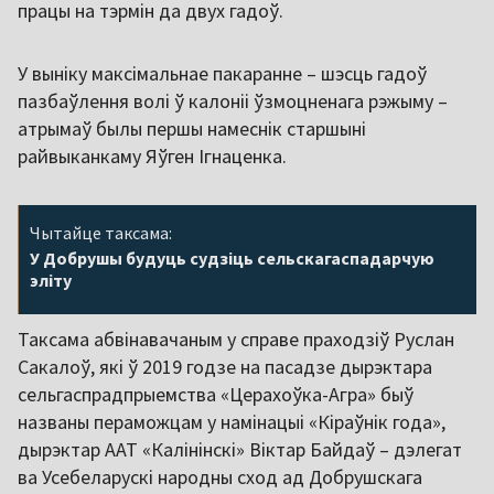
працы на тэрмін да двух гадоў.
У выніку максімальнае пакаранне – шэсць гадоў
пазбаўлення волі ў калоніі ўзмоцненага рэжыму –
атрымаў былы першы намеснік старшыні
райвыканкаму Яўген Ігнаценка.
Чытайце таксама:
У Добрушы будуць судзіць сельскагаспадарчую
эліту
Таксама абвінавачаным у справе праходзіў Руслан
Сакалоў, які ў 2019 годзе на пасадзе дырэктара
сельгаспрадпрыемства «Церахоўка-Агра» быў
названы пераможцам у намінацыі «Кіраўнік года»,
дырэктар ААТ «Калінінскі» Віктар Байдаў – дэлегат
ва Усебеларускі народны сход ад Добрушскага