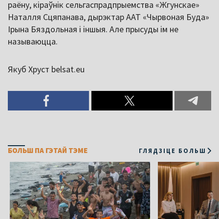
раёну, кіраўнік сельгаспрадпрыемства «Жгунскае»
Наталля Сцяпанава, дырэктар ААТ «Чырвоная Буда»
Ірына Бяздольная і іншыя. Але прысуды ім не
называюцца.
Якуб Хруст belsat.eu
БОЛЬШ ПА ГЭТАЙ ТЭМЕ
ГЛЯДЗІЦЕ БОЛЬШ