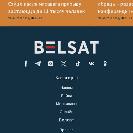
Сэўце пасля масавага прарыву
абраць – разв
застаюцца да 11 тысяч чалавек
канферэнцыі 
08 ЖНІЎНЯ 2026
НАВІНЫ
08 ЖНІЎНЯ 2026
НАВІНЫ
Катэгорыі
Навіны
Вайна
Меркаванні
Онлайн
Белсат
Пра нас