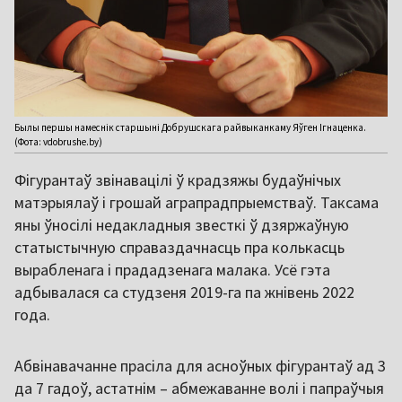
Былы першы намеснік старшыні Добрушскага райвыканкаму Яўген Ігнаценка.
(Фота: vdobrushe.by)
Фігурантаў звінавацілі ў крадзяжы будаўнічых
матэрыялаў і грошай аграпрадпрыемстваў. Таксама
яны ўносілі недакладныя звесткі ў дзяржаўную
статыстычную справаздачнасць пра колькасць
вырабленага і прададзенага малака. Усё гэта
адбывалася са студзеня 2019-га па жнівень 2022
года.
Абвінавачанне прасіла для асноўных фігурантаў ад 3
да 7 гадоў, астатнім – абмежаванне волі і папраўчыя