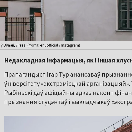
Вільні, Літва. (Фота: ehuofficial / Instagram)
Недакладная інфармацыя, як і іншая хлусн
Прапагандыст Ігар Тур анансаваў прызнанн
ўніверсітэту «экстрэмісцкай арганізацыяй».
Рыбіньскі даў афіцыйны адказ наконт фінан
прызнання студэнтаў і выкладчыкаў «экстрэм