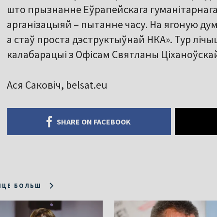
што прызнанне Еўрапейскага гуманітарнага 
арганізацыяй – пытанне часу. На ягоную дум
а стаў проста дэструктыўнай НКА». Тур лічы
калабарацыі з Офісам Святланы Ціханоўскай
Ася Саковіч, belsat.eu
SHARE ON FACEBOOK
ІЦЕ БОЛЬШ