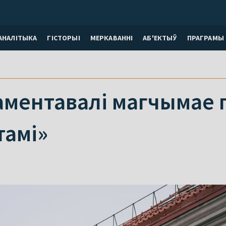
АНАЛІТЫКА
ГІСТОРЫІ
МЕРКАВАННI
АБ'ЕКТЫЎ
ПРАГРАМЫ
аментавалі магчымае 
тамі»