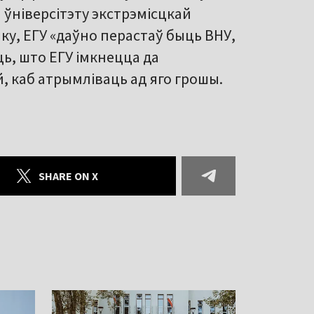
ўніверсітэту экстрэмісцкай
ку, ЕГУ «даўно перастаў быць ВНУ,
ць, што ЕГУ імкнецца да
, каб атрымліваць ад яго грошы.
SHARE ON X