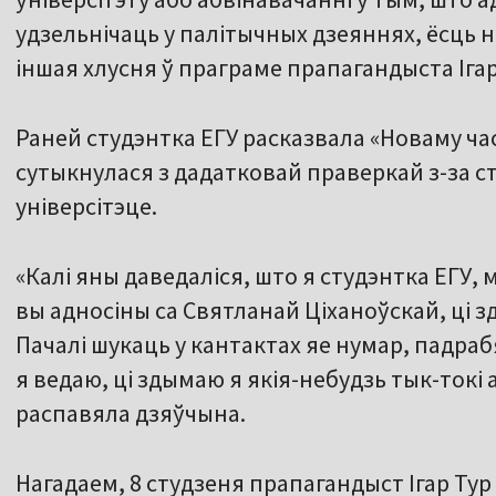
удзельнічаць у палітычных дзеяннях, ёсць 
іншая хлусня ў праграме прапагандыста Ігар
Раней студэнтка ЕГУ расказвала «Новаму ча
сутыкнулася з дадатковай праверкай з-за ст
універсітэце.
«Калі яны даведаліся, што я студэнтка ЕГУ, 
вы адносіны са Святланай Ціханоўскай, ці зд
Пачалі шукаць у кантактах яе нумар, падраб
я ведаю, ці здымаю я якія-небудзь тык-токі а
распавяла дзяўчына.
Нагадаем, 8 студзеня прапагандыст Ігар Тур 