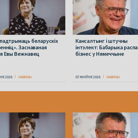
 падтрымаць беларускіх
Кансалтынг і штучны
менніц». Заснаваная
інтэлект: Бабарыка расп
ія Евы Вежнавец
бізнес у Нямеччыне
НЯ 2026
НАВІНЫ
07 ЖНІЎНЯ 2026
НАВІНЫ