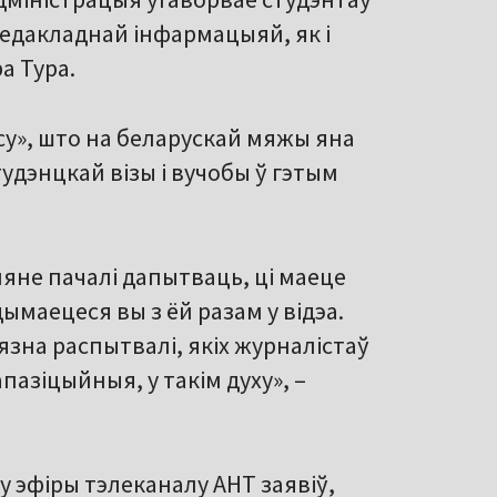
недакладнай інфармацыяй, як і
а Тура.
су», што на беларускай мяжы яна
удэнцкай візы і вучобы ў гэтым
мяне пачалі дапытваць, ці маеце
ымаецеся вы з ёй разам у відэа.
язна распытвалі, якіх журналістаў
пазіцыйныя, у такім духу», –
у эфіры тэлеканалу АНТ заявіў,