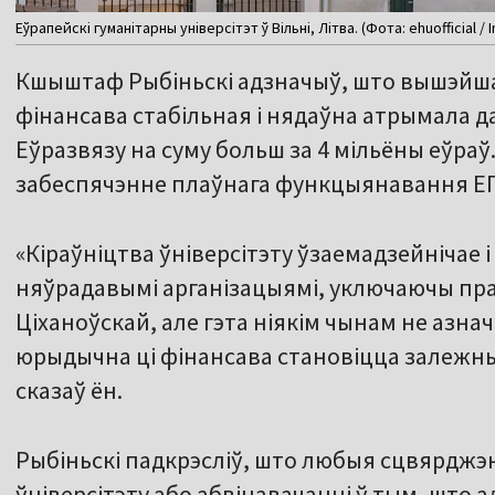
Еўрапейскі гуманітарны універсітэт ў Вільні, Літва. (Фота: ehuofficial / 
Кшыштаф Рыбіньскі адзначыў, што вышэйша
фінансава стабільная і нядаўна атрымала 
Еўразвязу на суму больш за 4 мільёны еўра
забеспячэнне плаўнага функцыянавання ЕГУ
«Кіраўніцтва ўніверсітэту ўзаемадзейнічае 
няўрадавымі арганізацыямі, уключаючы пра
Ціханоўскай, але гэта ніякім чынам не азнач
юрыдычна ці фінансава становіцца залежны
сказаў ён.
Рыбіньскі падкрэсліў, што любыя сцвярджэн
ўніверсітэту або абвінавачанні ў тым, што 