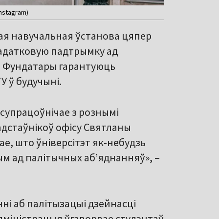
Instagram)
я навучальная ўстанова цяпер
дадатковую падтрымку ад
ў. Фундатары гарантуюць
 ў будучыні.
і супрацоўнічае з рознымі
дстаўнікоў офісу Святланы
ае, што ўніверсітэт як-небудзь
м ад палітычных аб’яднанняў», –
ні аб палітызацыі дзейнасці
адміністрацыя ўгаворвае студэнтаў