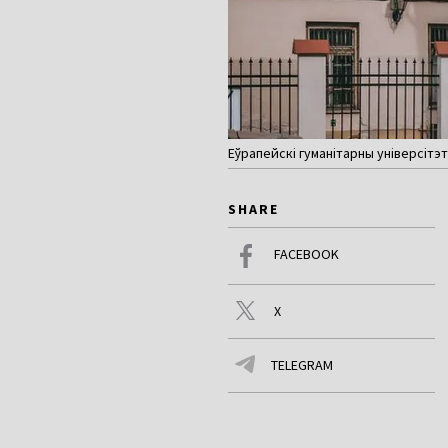
Еўрапейскі гуманітарны універсітэт ў 
SHARE
FACEBOOK
X
TELEGRAM