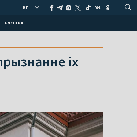
BE
БЯСПЕКА
прызнанне іх