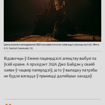
Цэнтральнае камандаванне ЗША паказвае пачатак аперацыі супраць хусітаў. (Фота:
U.S. Central Command / X)
Відавочцы ў Емене пацвердзілі агенцтву выбухі па
ўсёй краіне. А прэзідэнт ЗША Джо Байдэн у сваёй
заяве ў чацвер папярэдзіў, што ў выпадку патрэбы
не будзе вагацца ў прыняцці далейшых захадаў.
,,