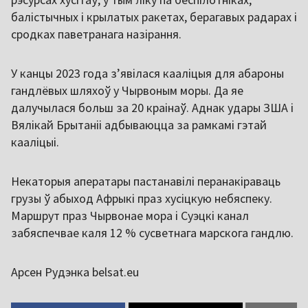
балістычных і крылатых ракетах, берагавых радарах і
сродках паветранага назірання.
У канцы 2023 года зʼявілася кааліцыя для абароны
гандлёвых шляхоў у Чырвоным моры. Да яе
далучылася больш за 20 краінаў. Аднак удары ЗША і
Вялікай Брытаніі адбываюцца за рамкамі гэтай
кааліцыі.
Некаторыя аператары пастанавілі перанакіраваць
грузы ў абыход Афрыкі праз хусіцкую небяспеку.
Маршрут праз Чырвонае мора і Суэцкі канал
забяспечвае каля 12 % сусветнага марскога гандлю.
Арсен Рудэнка belsat.eu