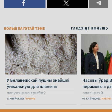
БОЛЬШ ПА ГЭТАЙ ТЭМЕ
ГЛЯДЗІЦЕ БОЛЬШ
У Белавежскай пушчы знайшлі
Часовы ўрад 
ўнікальную для планеты
перамовы з д
папуляцыю грыбоў
апазіцыяй
07 ЖНІЎНЯ 2026
НАВІНЫ
07 ЖНІЎНЯ 2026
НАВІНЫ