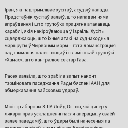
Іран, які падтрымлівае хусітаў, асудзіў напады.
Прадстаўнік хусітаў заявіў, што нападам няма
апраўдання і што групоўка працягне атакаваць
караблі, якія накіроўваюцца ў Ізраіль. Хусіты
сцвярджаюць, што іхныя атакі на суднаходныя
маршруты ў Чырвоным моры – гэта дэманстрацыя
падтрымання палестынцаў і ісламісцкай групоўкі
«Хамас», што кантралюе сектар Газа.
Расея заявіла, што зрабіла запыт наконт
тэрміновага паседжання Рады бяспекі ААН для
абмеркавання вайсковых удараў.
Міністр абароны ЗША Лойд Остын, які цяпер у
лякарні праз ускладненні пасля аперацыі, у сваёй
заяве паведаміў, што ўдары былі нанесеныя па
рэсурсах хусітаў, у тым ліку па беспілотніках,