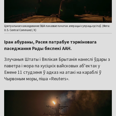
Цэнтральнае камандаванне ЗША паказвае пачатак аперацыі супраць хусітаў. (Фота:
U.S. Central Command / X)
Іран абураны, Расея патрабуе тэрміновага
паседжання Рады бяспекі ААН.
Злучаныя Штаты і Вялікая Брытанія нанеслі ўдары з
паветра і мора па хусіцкіх вайсковых аб’ектах у
Емене 11 студзеня ў адказ на атакі на караблі ў
Чырвоным моры, піша «Reuters».