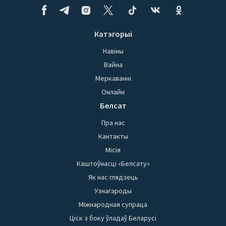
Катэгорыі
Навіны
Вайна
Меркаванні
Онлайн
Белсат
Пра нас
Кантакты
Місія
Каштоўнасці «Белсату»
Як нас глядзець
Узнагароды
Міжнародная супраца
Ціск з боку ўладаў Беларусі