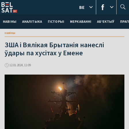
BE
НАВІНЫ
АНАЛІТЫКА
ГІСТОРЫІ
МЕРКАВАННI
АБ'ЕКТЫЎ
ПРАГ
навіны
ЗША і Вялікая Брытанія нанеслі
ўдары па хусітах у Емене
12.01.2024, 11:09