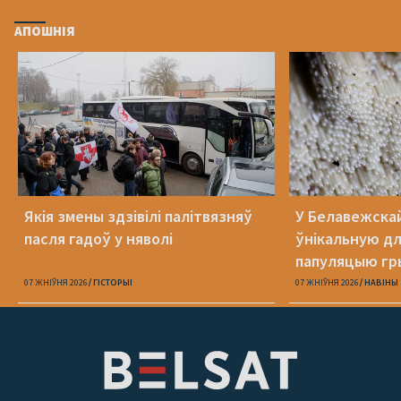
АПОШНІЯ
Якія змены здзівілі палітвязняў
У Белавежска
пасля гадоў у няволі
ўнікальную д
папуляцыю гр
07 ЖНІЎНЯ 2026
ГІСТОРЫІ
07 ЖНІЎНЯ 2026
НАВІНЫ