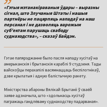
«Гэтыя мэтанакіраваныя ўдары – выразны
сігнал, што Злучаныя Штаты і нашыя
партнёры не пацярпяць нападаў на наш
персанал і не дазволяць варожым
субʼектам парушаць свабоду
суднаходства», – сказаў Байдэн.
Гэтае папярэджанне было пасля нападу хусітаў на
амерыканскія і брытанскія караблі 9 студзеня. Тады
вайскоўцы перахапілі васямнаццаць беспілотнікаў,
дзве крылатыя і адную балістычную ракету.
Міністэрства абароны Вялікай Брытаніі ў сваёй
заяве адзначыла, што «здольнасць хусітаў
пагражаць гандлёваму суднаходству падарваная».