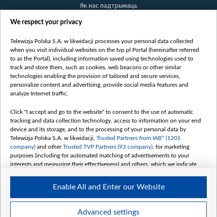
Як нас падтрымаць
Правілы выкарыстання матэрыялаў
We respect your privacy
Інфармацыя аб адпраўніку
Telewizja Polska S.A. w likwidacji processes your personal data collected
Бяспека
when you visit individual websites on the tvp.pl Portal (hereinafter referred
Youtube
to as the Portal), including information saved using technologies used to
track and store them, such as cookies, web beacons or other similar
Белсат news
technologies enabling the provision of tailored and secure services,
personalize content and advertising, provide social media features and
Белсат Shorts
analyze Internet traffic.
Белсат Life
Жэстачайшы мульт
Click "I accept and go to the website" to consent to the use of automatic
tracking and data collection technology, access to information on your end
Belsat English
device and its storage, and to the processing of your personal data by
Biełsat PL
Telewizja Polska S.A. w likwidacji,
Trusted Partners from IAB* (1201
company)
and other
Trusted TVP Partners (93 company)
, for marketing
Белсат Now
purposes (including for automated matching of advertisements to your
Белсат History
interests and measuring their effectiveness) and others, which we indicate
below.
Белсат Music
Enable All and Enter our Website
Белсат Doc
The purposes of processing your data by TVP S.A. w likwidacji are as
follows:
My consents
Store and/or access information on a device
Advanced settings
Use limited data to select advertising