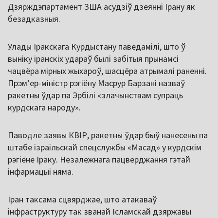
Дзярждэпартамент ЗША асудзіў дзеянні Ірану як
безадказныя.
Улады Іракскага Курдыстану паведамілі, што ў
выніку іранскіх удараў былі забітыя прынамсі
чацвёра мірных жыхароў, шасцёра атрымалі раненні.
Прэм’ер-міністр рэгіёну Масрур Барзані назваў
ракетны ўдар па Эрбілі «злачынствам супраць
курдскага народу».
Паводле заявы КВІР, ракетны ўдар быў нанесены па
штабе ізраільскай спецслужбы «Масад» у курдскім
рэгіёне Іраку. Незалежнага пацверджання гэтай
інфармацыі няма.
Іран таксама сцвярджае, што атакаваў
інфраструктуру так званай Ісламскай дзяржавы