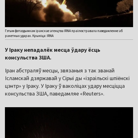
Гэтым фотаздымкам іранскае агенцтва IRNA праілюстравала паведамленне аб
ракетных ударах. Крыніца: IRNA
У Іраку непадалёк месца ўдару ёсць
консульства ЗША.
Іран абстраляў месцы, звязаныя з так званай
Ісламскай дзяржавай у Сірыі ды «ізраільскі шпіёнскі
цэнтр» у Іраку. У Іраку ў ваколіцах удару месціцца
консульства ЗША, паведамляе «Reuters».