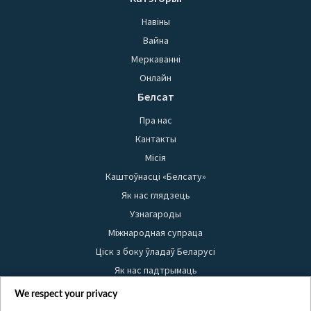
Навіны
Вайна
Меркаванні
Онлайн
Белсат
Пра нас
Кантакты
Місія
Каштоўнасці «Белсату»
Як нас глядзець
Узнагароды
Міжнародная супраца
Ціск з боку ўладаў Беларусі
Як нас падтрымаць
Правілы выкарыстання матэрыялаў
We respect your privacy
Інфармацыя аб адпраўніку