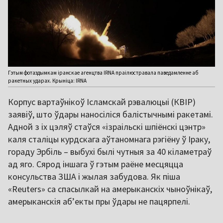
Гэтым фотаздымкам іранскае агенцтва IRNA праілюстравала паведамленне аб
ракетных ударах. Крыніца: IRNA
Корпус вартаўнікоў Ісламскай рэвалюцыі (КВІР)
заявіў, што ўдары наносіліся балістычнымі ракетамі.
Адной з іх цэляў стаўся «ізраільскі шпіёнскі цэнтр»
каля сталіцы курдскага аўтаномнага рэгіёну ў Іраку,
гораду Эрбіль – выбухі былі чутныя за 40 кіламетраў
ад яго. Сярод іншага ў гэтым раёне месцяцца
консульства ЗША і жылая забудова. Як піша
«Reuters» са спасылкай на амерыканскіх чыноўнікаў,
амерыканскія аб’екты пры ўдары не пацярпелі.