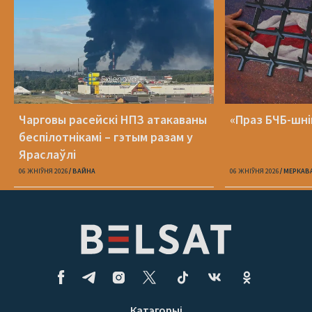
Чарговы расейскі НПЗ атакаваны
«Праз БЧБ-шні
беспілотнікамі – гэтым разам у
Яраслаўлі
06 ЖНІЎНЯ 2026
ВАЙНА
06 ЖНІЎНЯ 2026
МЕРКАВ
Катэгорыі