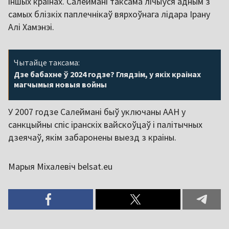
іншых краінах. Салеймані таксама лічыўся адным з
самых блізкіх паплечнікаў вярхоўнага лідара Ірану
Алі Хамэнэі.
Чытайце таксама:
Дзе бабахне ў 2024 годзе? Глядзім, у якіх краінах
магчымыя новыя войны
У 2007 годзе Салеймані быў уключаны ААН у
санкцыйны спіс іранскіх вайскоўцаў і палітычных
дзеячаў, якім забаронены выезд з краіны.
Марыя Міхалевіч belsat.eu