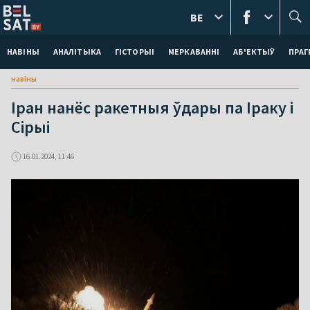
BE
НАВІНЫ
АНАЛІТЫКА
ГІСТОРЫІ
МЕРКАВАННI
АБ'ЕКТЫЎ
ПРАГ
навіны
Іран нанёс ракетныя ўдары па Іраку і
Сірыі
16.01.2024, 11:46