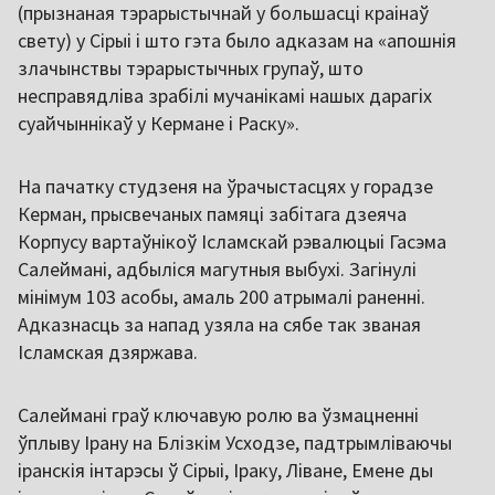
(прызнаная тэрарыстычнай у большасці краінаў
свету) у Сірыі і што гэта было адказам на «апошнія
злачынствы тэрарыстычных групаў, што
несправядліва зрабілі мучанікамі нашых дарагіх
суайчыннікаў у Кермане і Раску».
На пачатку студзеня на ўрачыстасцях у горадзе
Керман, прысвечаных памяці забітага дзеяча
Корпусу вартаўнікоў Ісламскай рэвалюцыі Гасэма
Салеймані, адбыліся магутныя выбухі. Загінулі
мінімум 103 асобы, амаль 200 атрымалі раненні.
Адказнасць за напад узяла на сябе так званая
Ісламская дзяржава.
Салеймані граў ключавую ролю ва ўзмацненні
ўплыву Ірану на Блізкім Усходзе, падтрымліваючы
іранскія інтарэсы ў Сірыі, Іраку, Ліване, Емене ды