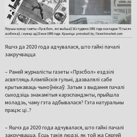
Першы нумар газеты «Прэсбол», які выйшаў 16 студзеня 1991 года накладам 75 тысяч
асобнікаў, і нумар ад 23 мая 1995 года. Крыніца: pressball.by / favoritmarket.com
Яшчэ да 2020 года адчувалася, што гайкі пачалі
закручвацца
– Раней журналісты газеты «Прэсбол» ездзілі
асвятляць Алімпійскія гульні, дазвалялі сабе
крытыкаваць чыноўнікаў. Затым з выдання пачалі
сыходзіць знакамітыя карэспандэнты, прыйшла
моладзь, чаму гэта адбывалася? Гэта натуральны
працэс ці..?
– Яшчэ да 2020 года адчувалася, што гайкі пачалі
закручвацца. Ёсць такія людзі, як той жа Сяргей