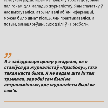
палігонам для маладых журналістаў. Яны спачатку ў
нас выхоўваліся, атрымлівалі аб’ём інфармацыі,
можна было шмат пісаць, яны практыкаваліся, а
потым, замацярэўшы, сыходзілі ў «Прэсбол».
,,
Я з зайздрасцю цяпер узгадваю, як я
ставіўся да журналістаў «Прэсболу», гэта
такая каста была. Я не ведаю што іх там
трымала, заробкі там былі не
астранамічныя, але журналісты былі як
сямʼя.