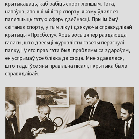
крытыкаваць, каб рабіць спорт лепшым. Гэта,
напэўна, апошні міністр спорту, якому ўдалося
палепшыць гэтую сферу дзейнасці. Пры ім быў
світанак спорту, у тым ліку і дзякуючы справядлівай
крытыцы «Прэсболу». Хоць вось цяпер раздаюцца
галасы, што дзесьці журналісты газеты перагнулі
палку, і ў яго праз гэта былі праблемы са здароўем,
ён успрымаў усё блізка да сэрца. Мне здавалася,
што тады ўсе яны правільна пісалі, і крытыка была
справядлівай.