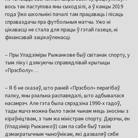
вось так паступова яны сыходзілі, а ў канцы 2019
года ўжо школьнікі пачалі там працаваць і пісаць
справаздачы пра футбольныя матчы. Ужо ні
цікавасці не стала для працы ў гэтай газеце, ні
фінансавай зацікаўленасці.
– Пры Уладзіміры Рыжанкове быў світанак спорту, у
тым ліку і дзякуючы справядлівай крытыцы
«Прэсболу»…
– Я б не сказаў, што раней «Прэсбол» перагібаў
палку, яны рэальна распавядалі, што адбывалася
насамрэч. Але гэта была сярэдзіна 1990-х гадоў,
тады яшчэ можна было такім чынам мець зносіны з
кіраўніцтвам, з тым жа міністрам спорту. Дарэчы, ён
(Уладзімір Рыжанкоў) сам па сабе быў такім
дэмакратычным чыноўнікам, які дазваляў сябе