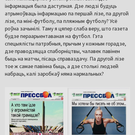
інфармацыя была даступная. Дзе людзі будуць
атрымоўваць інфармацыю па першай лізе, па другой
лізе, па міні-футболу, па пляжным футболу? Усё
роўна зачынілі. Таму я цяпер слаба веру, што газета
будзе пераарыентаваная на футбол. Гэта
спецыялісты патрэбныя, прычым у кожным горадзе,
дзе праводзяцца спаборніцтвы, чалавек павінен
быць на матчы, пісаць справаздачу. Па другой лізе
тое ж самае павінна быць, а дзе столькі людзей
набраць, калі заробкаў няма нармальных?