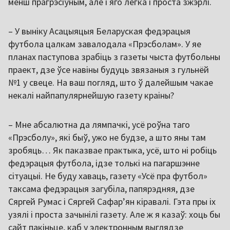
менш прагрэсіўным, але і яго лёгка і проста зжэрлі.
– У выніку Асацыяцыя Беларуская федэрацыя
футбола цалкам завалодала «Прэсболам». У яе
планах паступова зрабіць з газеты чыста футбольны
праект, дзе ўсе навіны будуць звязаныя з гульнёй
№1 у свеце. На ваш погляд, што ў далейшым чакае
некалі найпапулярнейшую газету краіны?
– Мне абсалютна да лямпачкі, усё роўна таго
«Прэсболу», які быў, ужо не будзе, а што яны там
зробяць… Як паказвае практыка, усё, што ні робіць
федэрацыя футбола, ідзе толькі на пагаршэнне
сітуацыі. Не буду хаваць, газету «Усё пра футбол»
таксама федэрацыя загубіла, папярэдняя, дзе
Сяргей Румас і Сяргей Сафар’ян кіравалі. Гэта пры іх
узялі і проста зачынілі газету. Але ж я казаў: хоць бы
сайт пакіньце, каб у электронным выглядзе