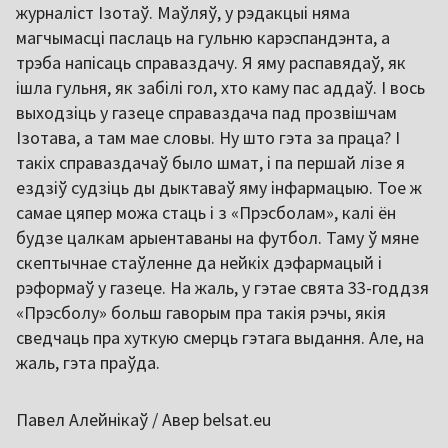
журналіст Ізотаў. Маўляў, у рэдакцыі няма
магчымасці паслаць на гульню карэспандэнта, а
трэба напісаць справаздачу. Я яму распавядаў, як
ішла гульня, як забілі гол, хто каму пас аддаў. І вось
выходзіць у газеце справаздача пад прозвішчам
Ізотава, а там мае словы. Ну што гэта за праца? І
такіх справаздачаў было шмат, і па першай лізе я
ездзіў судзіць ды дыктаваў яму інфармацыю. Тое ж
самае цяпер можа стаць і з «Прэсболам», калі ён
будзе цалкам арыентаваны на футбол. Таму ў мяне
скептычнае стаўленне да нейкіх дэфармацый і
рэформаў у газеце. На жаль, у гэтае свята 33-годдзя
«Прэсболу» больш гаворым пра такія рэчы, якія
сведчаць пра хуткую смерць гэтага выдання. Але, на
жаль, гэта праўда.
Павел Алейнікаў / Авер belsat.eu