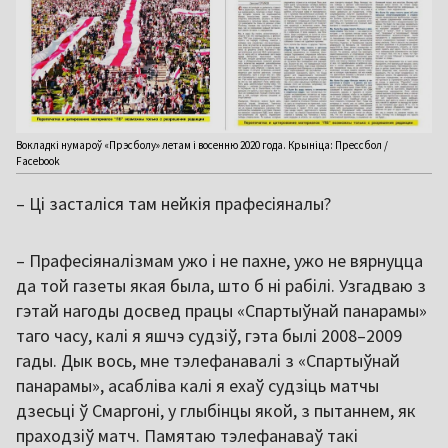
Вокладкі нумароў «Прэсболу» летам і восенню 2020 года. Крыніца: Прессбол /
Facebook
– Ці засталіся там нейкія прафесіяналы?
– Прафесіяналізмам ужо і не пахне, ужо не вярнуцца
да той газеты якая была, што б ні рабілі. Узгадваю з
гэтай нагоды досвед працы «Спартыўнай панарамы»
таго часу, калі я яшчэ судзіў, гэта былі 2008–2009
гады. Дык вось, мне тэлефанавалі з «Спартыўнай
панарамы», асабліва калі я ехаў судзіць матчы
дзесьці ў Смаргоні, у глыбінцы якой, з пытаннем, як
праходзіў матч. Памятаю тэлефанаваў такі