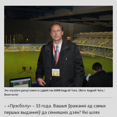
Экс-кіраўнік дэпартамента судзейства АБФФ Андрэй Чэпа. (Фота: Андрей Чепа /
Вконтакте)
– «Прэсболу» – 33 года. Вашыя ўражанні ад самых
першых выданняў да сённяшніх дзён? Які шлях