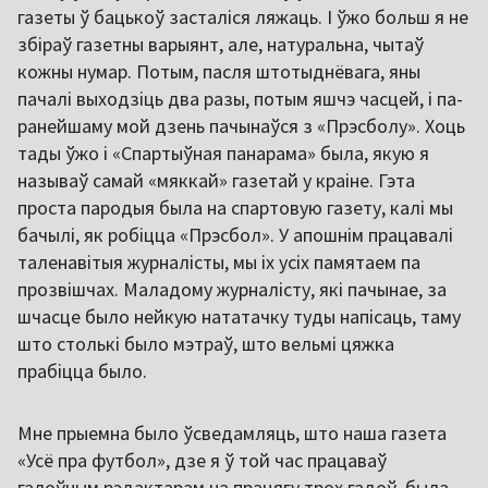
газеты ў бацькоў засталіся ляжаць. І ўжо больш я не
збіраў газетны варыянт, але, натуральна, чытаў
кожны нумар. Потым, пасля штотыднёвага, яны
пачалі выходзіць два разы, потым яшчэ часцей, і па-
ранейшаму мой дзень пачынаўся з «Прэсболу». Хоць
тады ўжо і «Спартыўная панарама» была, якую я
называў самай «мяккай» газетай у краіне. Гэта
проста пародыя была на спартовую газету, калі мы
бачылі, як робіцца «Прэсбол». У апошнім працавалі
таленавітыя журналісты, мы іх усіх памятаем па
прозвішчах. Маладому журналісту, які пачынае, за
шчасце было нейкую нататачку туды напісаць, таму
што столькі было мэтраў, што вельмі цяжка
прабіцца было.
Мне прыемна было ўсведамляць, што наша газета
«Усё пра футбол», дзе я ў той час працаваў
галоўным рэдактарам на працягу трох гадоў, была