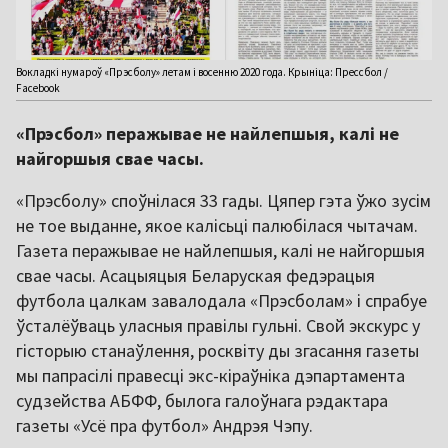
Вокладкі нумароў «Прэсболу» летам і восенню 2020 года. Крыніца: Прессбол /
Facebook
«Прэсбол» перажывае не найлепшыя, калі не
найгоршыя свае часы.
«Прэсболу» споўнілася 33 гады. Цяпер гэта ўжо зусім
не тое выданне, якое калісьці палюбілася чытачам.
Газета перажывае не найлепшыя, калі не найгоршыя
свае часы. Асацыяцыя Беларуская федэрацыя
футбола цалкам завалодала «Прэсболам» і спрабуе
ўсталёўваць уласныя правілы гульні. Свой экскурс у
гісторыю станаўлення, росквіту ды згасання газеты
мы папрасілі правесці экс-кіраўніка дэпартамента
судзейства АБФФ, былога галоўнага рэдактара
газеты «Усё пра футбол» Андрэя Чэпу.