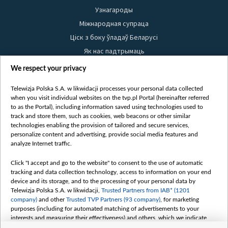
Узнагароды
Міжнародная супраца
Ціск з боку ўладаў Беларусі
Як нас падтрымаць
Правілы выкарыстання матэрыялаў
We respect your privacy
Інфармацыя аб адпраўніку
Telewizja Polska S.A. w likwidacji processes your personal data collected
Бяспека
when you visit individual websites on the tvp.pl Portal (hereinafter referred
Youtube
to as the Portal), including information saved using technologies used to
track and store them, such as cookies, web beacons or other similar
Белсат news
technologies enabling the provision of tailored and secure services,
personalize content and advertising, provide social media features and
Белсат Shorts
analyze Internet traffic.
Белсат Life
Жэстачайшы мульт
Click "I accept and go to the website" to consent to the use of automatic
tracking and data collection technology, access to information on your end
Belsat English
device and its storage, and to the processing of your personal data by
Biełsat PL
Telewizja Polska S.A. w likwidacji,
Trusted Partners from IAB* (1201
company)
and other
Trusted TVP Partners (93 company)
, for marketing
Белсат Now
purposes (including for automated matching of advertisements to your
Белсат History
interests and measuring their effectiveness) and others, which we indicate
below.