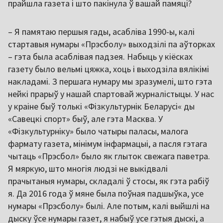
прайшла газета і што пакінула ў вашай памяці?
– Я памятаю першыя гады, асабліва 1990-ы, калі
стартавыя нумары «Прэсболу» выходзілі па аўторках
– гэта была асаблівая падзея. Набыць у кіёсках
газету было вельмі цяжка, хоць і выходзіла вялікімі
накладамі. З першага нумару мы зразумелі, што гэта
нейкі прарыў у нашай спартовай журналістыцы. У нас
у краіне быў толькі «Фізкультурнік Беларусі« ды
«Савецкі спорт» быў, але гэта Масква. У
«Фізкультурніку» было чатыры паласы, малога
фармату газета, мінімум інфармацыі, а пасля гэтага
чытаць «Прэсбол» было як глыток свежага паветра.
Я мяркую, што многія людзі не выкідвалі
прачытаныя нумары, складалі ў стосы, як гэта рабіў
я. Да 2016 года ў мяне была поўная падшыўка, усе
нумары «Прэсболу» былі. Але потым, калі выйшлі на
дыску ўсе нумары газет, я набыў усе гэтыя дыскі, а