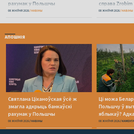
рахунак у Польшчы
справа Zrobim 
08 ЖНІЎНЯ 2026
НАВІНЫ
08 ЖНІЎНЯ 2026
НАВІНЫ
АПОШНІЯ
Святлана Ціханоўская ўсё ж
Ці можа Белар
змагла адкрыць банкаўскі
Польшчу ў вы
рахунак у Польшчы
яблыкаў? Адк
08 ЖНІЎНЯ 2026
НАВІНЫ
08 ЖНІЎНЯ 2026
КАМЕНТ