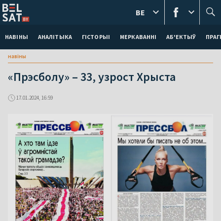
BE
НАВІНЫ
АНАЛІТЫКА
ГІСТОРЫІ
МЕРКАВАННI
АБ'ЕКТЫЎ
ПРАГ
навіны
«Прэсболу» – 33, узрост Хрыста
17.01.2024, 16:59