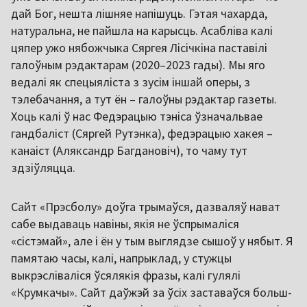
дай Бог, нешта лішняе напішуць. Гэтая чахарда,
натуральна, не пайшла на карысць. Асабліва калі
цяпер ужо нябожчыка Сяргея Лісічкіна паставілі
галоўным рэдактарам (2020–2023 гады). Мы яго
ведалі як спецыяліста з зусім іншай оперы, з
тэлебачання, а тут ён – галоўны рэдактар газеты.
Хоць калі ў нас Федэрацыю тэніса ўзначальвае
гандбаліст (Сяргей Рутэнка), федэрацыю хакея –
канаіст (Аляксандр Багдановіч), то чаму тут
здзіўляцца.
Сайт «Прэсболу» доўга трымаўся, дазваляў нават
сабе выдаваць навіны, якія не ўспрымаліся
«сістэмай», але і ён у тым выглядзе сышоў у нябыт. Я
памятаю часы, калі, напрыклад, у стужцы
выкрэсліваліся ўсялякія фразы, калі гулялі
«Крумкачы». Сайт даўжэй за ўсіх заставаўся больш-