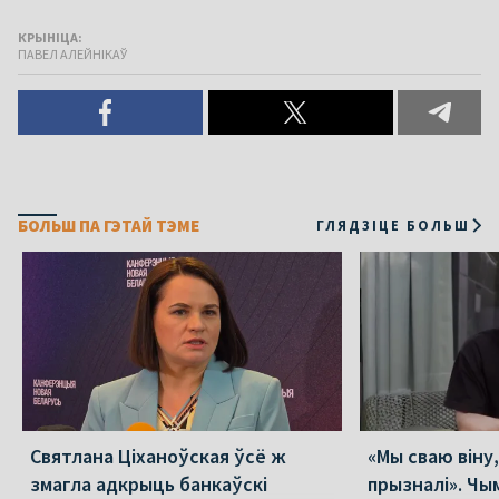
КРЫНІЦА:
ПАВЕЛ АЛЕЙНІКАЎ
БОЛЬШ ПА ГЭТАЙ ТЭМЕ
ГЛЯДЗІЦЕ БОЛЬШ
Святлана Ціханоўская ўсё ж
«Мы сваю віну
змагла адкрыць банкаўскі
прызналі». Чы