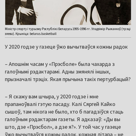
Міністр спорту і турызму Рэспублікі Беларусь 1995–1996 гг. Уладзімір Рыжанкоў (трэці
злева). Крыніца: belarus.basketball
У 2020 годзе у газеце ўжо вычытваўся кожны радок
– Апошнім часам у «Прэсболе» была чахарда з
галоўнымі рэдактарамі. Адны змянялі іншых,
прызначалі трэціх. Якая прычына такіх пертурбацый?
– Я скажу вам шчыра, у 2020 годзе і мне
прапаноўвалі гэтую пасаду. Калі Сяргей Кайко
сышоў, там нікога не было, хто б пагадзіўся стаць
галоўным рэдактарам газеты. Я адказаў: «Ды вы
што, дзе «Прэсбол», а дзе я?». У той час у газеце
ўжо вычытваўся кожны радок, кожная літара – не