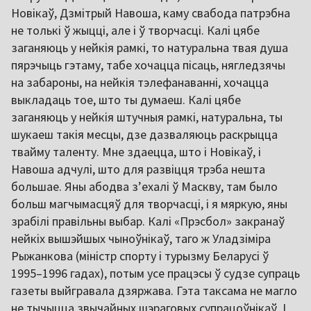
Новікаў, Дзмітрый Навоша, каму свабода патрэбна
не толькі ў жыцці, але і ў творчасці. Калі цябе
заганяюць у нейкія рамкі, то натуральна твая душа
пярэчыць гэтаму, табе хочацца пісаць, нягледзячы
на забароны, на нейкія тэлефанаванні, хочацца
выкладаць тое, што ты думаеш. Калі цябе
заганяюць у нейкія штучныя рамкі, натуральна, ты
шукаеш такія месцы, дзе дазваляюць раскрыцца
твайму таленту. Мне здаецца, што і Новікаў, і
Навоша адчулі, што для развіцця трэба нешта
большае. Яны абодва з’ехалі ў Маскву, там было
больш магчымасцяў для творчасці, і я мяркую, яны
зрабілі правільны выбар. Калі «Прэсбол» закранаў
нейкіх вышэйшых чыноўнікаў, таго ж Уладзіміра
Рыжанкова (міністр спорту і турызму Беларусі ў
1995–1996 гадах), потым усе працэсы ў судзе супраць
газеты выйгравала дзяржава. Гэта таксама не магло
не тычыцца звычайных шэраговых супрацоўнікаў. І