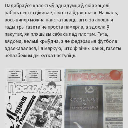
Падабраўся калектыў аднадумцаў, якія хацелі
рабіць нешта цікавае, і ім гэта ўдавалася. На жаль,
вось цяпер можна канстатаваць, што за апошнія
гады тры газета не проста памерла, а здохла ў
пакутах, як пляшывы сабака пад плотам. Гэта,
вядома, вельмі крыўдна, з яе федэрацыя футбола
здзекавалася, і я мяркую, што фізічны канец газеты
непазбежны ды хутка наступіць.