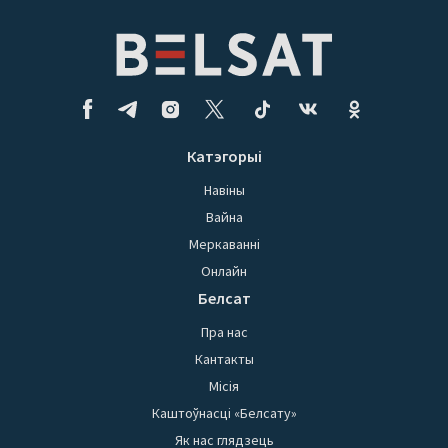
Катэгорыі
Навіны
Вайна
Меркаванні
Онлайн
Белсат
Пра нас
Кантакты
Місія
Каштоўнасці «Белсату»
Як нас глядзець