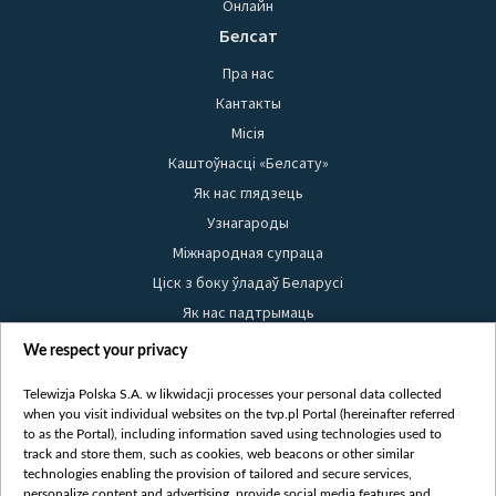
Онлайн
Белсат
Пра нас
Кантакты
Місія
Каштоўнасці «Белсату»
Як нас глядзець
Узнагароды
Міжнародная супраца
Ціск з боку ўладаў Беларусі
Як нас падтрымаць
Правілы выкарыстання матэрыялаў
We respect your privacy
Інфармацыя аб адпраўніку
Telewizja Polska S.A. w likwidacji processes your personal data collected
Бяспека
when you visit individual websites on the tvp.pl Portal (hereinafter referred
Youtube
to as the Portal), including information saved using technologies used to
track and store them, such as cookies, web beacons or other similar
Белсат news
technologies enabling the provision of tailored and secure services,
personalize content and advertising, provide social media features and