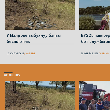
У Малдове выбухнуў баявы
BYSOL папярэ
беспілотнік
бот службы э
10 ЖНІЎНЯ 2026
НАВІНЫ
10 ЖНІЎНЯ 2026
НАВІНЫ
АПОШНІЯ