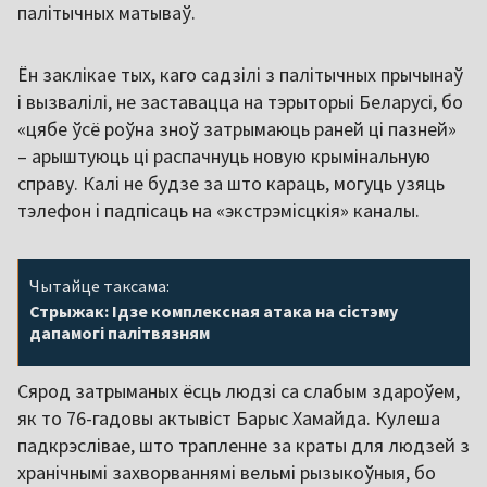
палітычных матываў.
Ён заклікае тых, каго садзілі з палітычных прычынаў
і вызвалілі, не заставацца на тэрыторыі Беларусі, бо
«цябе ўсё роўна зноў затрымаюць раней ці пазней»
– арыштуюць ці распачнуць новую крымінальную
справу. Калі не будзе за што караць, могуць узяць
тэлефон і падпісаць на «экстрэмісцкія» каналы.
Чытайце таксама:
Стрыжак: Ідзе комплексная атака на сістэму
дапамогі палітвязням
Сярод затрыманых ёсць людзі са слабым здароўем,
як то 76-гадовы актывіст Барыс Хамайда. Кулеша
падкрэслівае, што трапленне за краты для людзей з
хранічнымі захворваннямі вельмі рызыкоўныя, бо