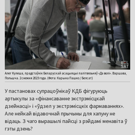
Алег Кулеша, прадстаўнік Беларускай асацыяцыі палітвязьняў «Да волі». Варшава,
Польшча. 2 снежня 2023 года. (Фота: Карына Пашко / Белсат)
У пастановах супрацоўнікаў КДБ фігуруюць
артыкулы за «фінансаванне экстрэмісцкай
дзейнасці» і «ўдзел у экстрэмісцкіх фармаваннях».
Але нейкай відавочнай прычыны для хапуну не
відаць. З чаго вырашылі пайсці з рэйдамі менавіта ў
гэты дзень?