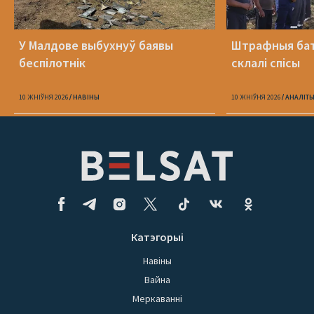
У Малдове выбухнуў баявы
Штрафныя бат
беспілотнік
склалі спісы
10 ЖНІЎНЯ 2026
НАВІНЫ
10 ЖНІЎНЯ 2026
АНАЛІТ
Катэгорыі
Навіны
Вайна
Меркаванні