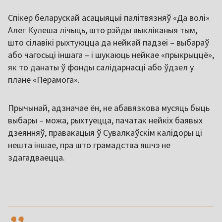
Спікер беларускай асацыяцыі палітвязняў «Да волі»
Алег Кулеша лічыць, што рэйды выкліканыя тым,
што сілавікі рыхтуюцца да нейкай падзеі – выбараў
або чагосьці іншага – і шукаюць нейкае «прыкрыццё»,
як то данаты ў фонды салідарнасці або ўдзел у
плане «Перамога».
Прычынай, адзначае ён, не абавязкова мусяць быць
выбары – можа, рыхтуецца, пачатак нейкіх баявых
дзеянняў, правакацыя ў Сувалкаўскім калідоры ці
нешта іншае, пра што грамадства яшчэ не
здагадваецца.
,,