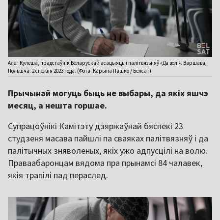
Алег Кулеша, прадстаўнік Беларускай асацыяцыі палітвязьняў «Да волі». Варшава,
Польшча. 2 снежня 2023 года. (Фота: Карына Пашко / Белсат)
Прычынай могуць быць не выбары, да якіх яшчэ
месяц, а нешта горшае.
Супрацоўнікі Камітэту дзяржаўнай бяспекі 23
студзеня масава пайшлі па сваяках палітвязняў і да
палітычных зняволеных, якіх ужо адпусцілі на волю.
Праваабаронцам вядома пра прынамсі 84 чалавек,
якія трапілі пад пераслед.