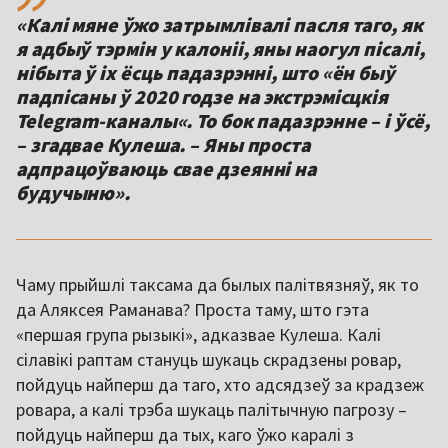
«Калі мяне ўжо затрымлівалі пасля таго, як
я адбыў тэрмін у калоніі, яны наогул пісалі,
нібыта ў іх ёсць падазрэнні, што «ён быў
падпісаны ў 2020 годзе на экстрэмісцкія
Telegram-каналы«. То бок падазрэнне – і ўсё,
– згадвае Кулеша. – Яны проста
адпрацоўваюць свае дзеянні на
будучыню».
Чаму прыйшлі таксама да былых палітвязняў, як то
да Аляксея Раманава? Проста таму, што гэта
«першая група рызыкі», адказвае Кулеша. Калі
сілавікі раптам стануць шукаць скрадзены ровар,
пойдуць найперш да таго, хто адсядзеў за крадзеж
ровара, а калі трэба шукаць палітычную пагрозу –
пойдуць найперш да тых, каго ўжо каралі з