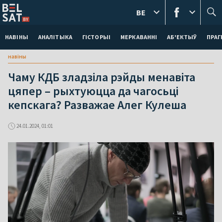
BE
НАВІНЫ
АНАЛІТЫКА
ГІСТОРЫІ
МЕРКАВАННI
АБ'ЕКТЫЎ
ПРАГ
навіны
Чаму КДБ зладзіла рэйды менавіта
цяпер – рыхтуюцца да чагосьці
кепскага? Разважае Алег Кулеша
24.01.2024, 01:01