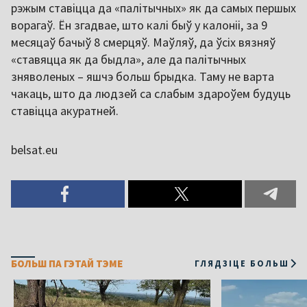
рэжым ставіцца да «палітычных» як да самых першых
ворагаў. Ён згадвае, што калі быў у калоніі, за 9
месяцаў бачыў 8 смерцяў. Маўляў, да ўсіх вязняў
«ставяцца як да быдла», але да палітычных
зняволеных – яшчэ больш брыдка. Таму не варта
чакаць, што да людзей са слабым здароўем будуць
ставіцца акуратней.
belsat.eu
БОЛЬШ ПА ГЭТАЙ ТЭМЕ
ГЛЯДЗІЦЕ БОЛЬШ