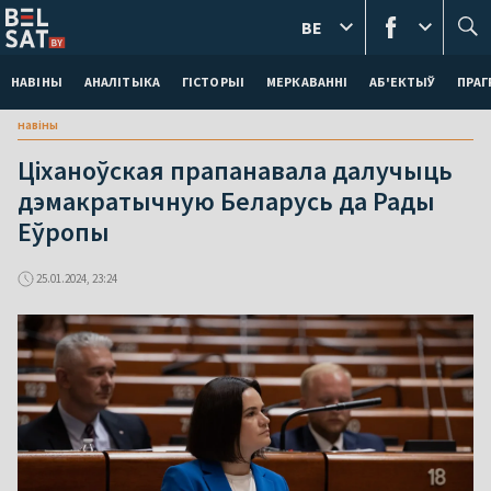
BE
НАВІНЫ
АНАЛІТЫКА
ГІСТОРЫІ
МЕРКАВАННI
АБ'ЕКТЫЎ
ПРАГ
навіны
Ціханоўская прапанавала далучыць
дэмакратычную Беларусь да Рады
Еўропы
25.01.2024, 23:24