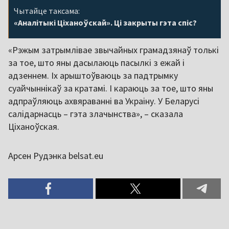
Чытайце таксама:
«Аналітыкі Ціханоўскай». Ці закрыты гэта спіс?
«Рэжым затрымлівае звычайных грамадзянаў толькі
за тое, што яны дасылаюць пасылкі з ежай і
адзеннем. Іх арыштоўваюць за падтрымку
суайчыннікаў за кратамі. І караюць за тое, што яны
адпраўляюць ахвяраванні ва Украіну. У Беларусі
салідарнасць – гэта злачынства», – сказала
Ціханоўская.
Арсен Рудэнка belsat.eu