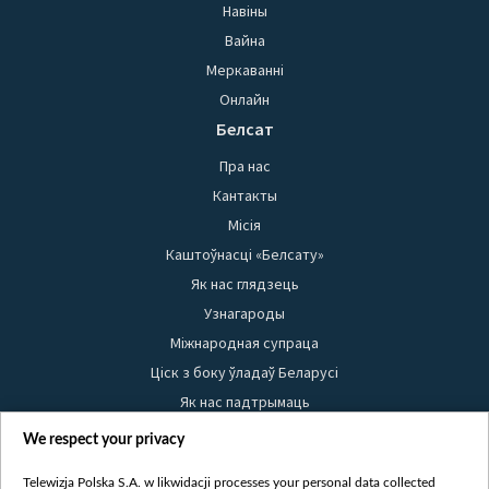
Навіны
Вайна
Меркаванні
Онлайн
Белсат
Пра нас
Кантакты
Місія
Каштоўнасці «Белсату»
Як нас глядзець
Узнагароды
Міжнародная супраца
Ціск з боку ўладаў Беларусі
Як нас падтрымаць
Правілы выкарыстання матэрыялаў
We respect your privacy
Інфармацыя аб адпраўніку
Telewizja Polska S.A. w likwidacji processes your personal data collected