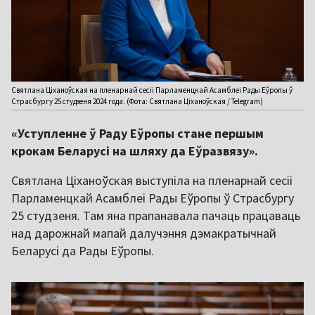
Святлана Ціханоўская на пленарнай сесіі Парламенцкай Асамблеі Рады Еўропы ў
Страсбургу 25 студзеня 2024 года. (Фота: Святлана Ціханоўская / Telegram)
«Уступленне ў Раду Еўропы стане першым
крокам Беларусі на шляху да Еўразвязу».
Святлана Ціханоўская выступіла на пленарнай сесіі
Парламенцкай Асамблеі Рады Еўропы ў Страсбургу
25 студзеня. Там яна прапанавала пачаць працаваць
над дарожнай мапай далучэння дэмакратычнай
Беларусі да Рады Еўропы.