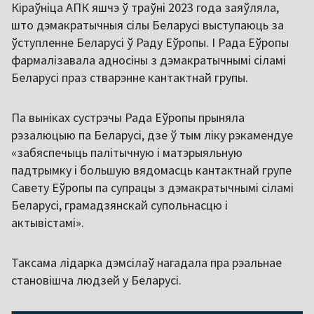
Кіраўніца АПК яшчэ ў траўні 2023 года заяўляла,
што дэмакратычныя сілы Беларусі выступаюць за
ўступленне Беларусі ў Раду Еўропы. І Рада Еўропы
фармалізавала адносіны з дэмакратычнымі сіламі
Беларусі праз стварэнне кантактнай групы.
Па выніках сустрэчы Рада Еўропы прыняла
рэзалюцыю па Беларусі, дзе ў тым ліку рэкамендуе
«забяспечыць палітычную і матэрыяльную
падтрымку і большую вядомасць кантактнай групе
Савету Еўропы па супрацы з дэмакратычнымі сіламі
Беларусі, грамадзянскай супольнасцю і
актывістамі».
Таксама лідарка дэмсілаў нагадала пра рэальнае
становішча людзей у Беларусі.