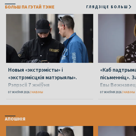
БОЛЬШ ПА ГЭТАЙ ТЭМЕ
ГЛЯДЗІЦЕ БОЛЬШ
Новыя «экстрэмісты» і
«Каб падтрыма
«экстрэмісцкія матэрыялы».
пісьменніц». З
Рэпрэсіі 7 жніўня
Евы Вежнавец
07 ЖНІЎНЯ 2026
НАВІНЫ
07 ЖНІЎНЯ 2026
НАВІНЫ
АПОШНІЯ