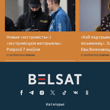
Новыя «экстрэмісты» і
«Каб падтрыма
«экстрэмісцкія матэрыялы».
пісьменніц». З
Рэпрэсіі 7 жніўня
Евы Вежнавец
07 ЖНІЎНЯ 2026
НАВІНЫ
07 ЖНІЎНЯ 2026
НАВІНЫ
Катэгорыі