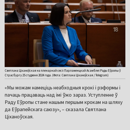
Святлана Ціханоўская на пленарнай сесіі Парламенцкай Асамблеі Рады Еўропы ў
Страсбургу 25 студзеня 2024 года. (Фота: Святлана Ціханоўская / Telegram)
«Мы можам намеціць неабходныя крокі і рэформы і
пачаць працаваць над імі ўжо зараз. Уступленне ў
Раду Еўропы стане нашым першым крокам на шляху
да Еўрапейскага саюзу», – сказала Святлана
Ціханоўская.