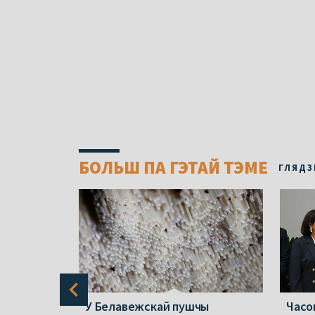
БОЛЬШ ПА ГЭТАЙ ТЭМЕ
ГЛЯДЗ
зноў
У Белавежскай пушчы
Часо