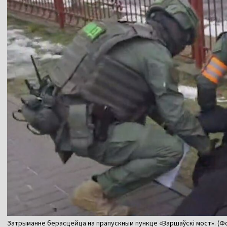
Затрыманне берасцейца на прапускным пункце «Варшаўскі мост». (Фот