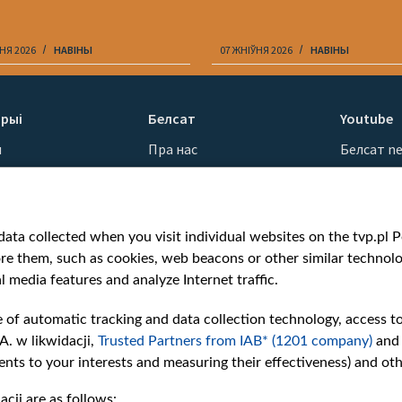
НЯ 2026
НАВІНЫ
07 ЖНІЎНЯ 2026
НАВІНЫ
рыі
Белсат
Youtube
ы
Пра нас
Белсат n
Кантакты
Белсат Sh
ванні
Місія
Белсат Li
н
Каштоўнасці «Белсату»
Жэстачай
ata collected when you visit individual websites on the tvp.pl Por
Як нас глядзець
Belsat En
re them, such as cookies, web beacons or other similar technolog
Узнагароды
Biełsat PL
l media features and analyze Internet traffic.
Міжнародная супраца
Белсат N
Ціск з боку ўладаў
Белсат Hi
e of automatic tracking and data collection technology, access t
Беларусі
Белсат Mu
A. w likwidacji,
Trusted Partners from IAB* (1201 company)
and
Як нас падтрымаць
Белсат D
nts to your interests and measuring their effectiveness) and ot
Правілы выкарыстання
cji are as follows: