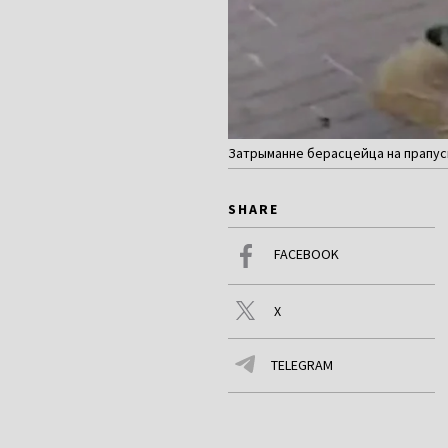
Затрыманне берасцейца на прапуск
SHARE
FACEBOOK
X
TELEGRAM