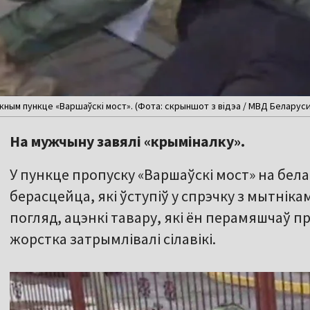
ным пункце «Варшаўскі мост». (Фота: скрыншот з відэа / МВД Беларуси 
На мужчыну завялі «крыміналку».
У пункце пропуску «Варшаўскі мост» на бе
берасцейца, які ўступіў у спрэчку з мытніка
погляд, ацэнкі тавару, які ён перамяшчаў п
жорстка затрымлівалі сілавікі.