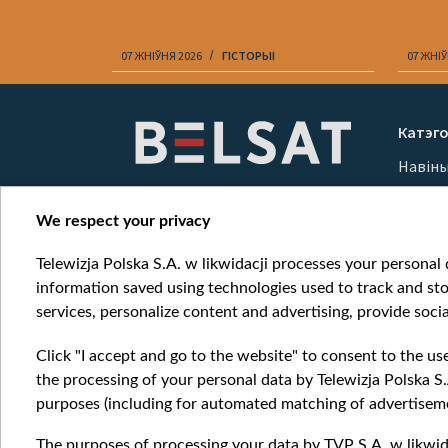
А
07 ЖНІЎНЯ 2026
ГІСТОРЫІ
07 ЖНІЎ
Item
1
Катэго
of
Навін
10
Вайна
Мерка
We respect your privacy
Онлай
Telewizja Polska S.A. w likwidacji processes your personal d
information saved using technologies used to track and sto
services, personalize content and advertising, provide socia
Click "I accept and go to the website" to consent to the us
the processing of your personal data by Telewizja Polska S.
purposes (including for automated matching of advertiseme
The purposes of processing your data by TVP S.A. w likwida