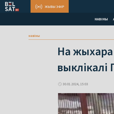
ЖЫВЫ ЭФІР
НАВІНЫ
навіны
На жыхара 
выклікалі 
30.01.2024, 15:03