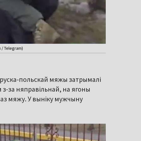
/ Telegram)
ларуска-польскай мяжы затрымалі
м з-за няправільнай, на ягоны
раз мяжу. У выніку мужчыну