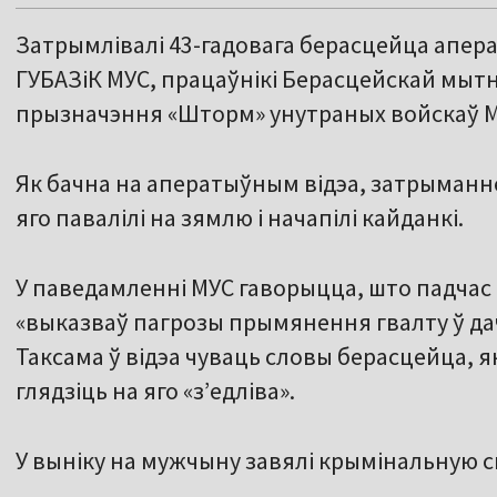
Затрымлівалі 43-гадовага берасцейца апер
ГУБАЗіК МУС, працаўнікі Берасцейскай мытн
прызначэння «Шторм» унутраных войскаў М
Як бачна на аператыўным відэа, затрыманн
яго павалілі на зямлю і начапілі кайданкі.
У паведамленні МУС гаворыцца, што падчас
«выказваў пагрозы прымянення гвалту ў да
Таксама ў відэа чуваць словы берасцейца, 
глядзіць на яго «з’едліва».
У выніку на мужчыну завялі крымінальную с