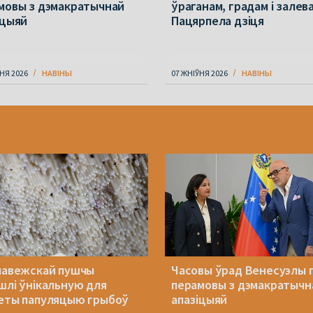
мовы з дэмакратычнай
ўраганам, градам і залев
іцыяй
Пацярпела дзіця
НЯ 2026
НАВІНЫ
07 ЖНІЎНЯ 2026
НАВІНЫ
лавежскай пушчы
Часовы ўрад Венесуэлы 
шлі ўнікальную для
перамовы з дэмакратычн
еты папуляцыю грыбоў
апазіцыяй