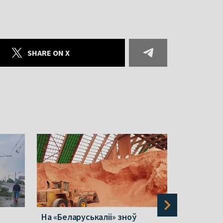
SHARE ON X
На «Беларуськаліі» зноў
У Белаве