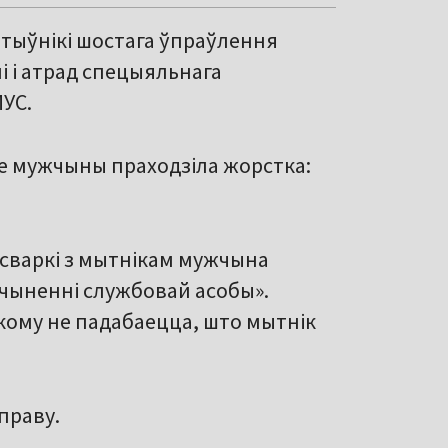
атыўнікі шостага ўпраўлення
і і атрад спецыяльнага
УС.
е мужчыны праходзіла жорстка:
 сваркі з мытнікам мужчына
чыненні службовай асобы».
якому не падабаецца, што мытнік
праву.