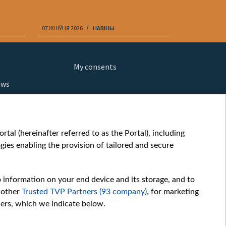
07 ЖНІЎНЯ 2026
НАВІНЫ
07 ЖНІЎНЯ 202
My consents
ews
orts
fe
шы мульт
tal (hereinafter referred to as the Portal), including
glish
ies enabling the provision of tailored and secure
ow
story
o information on your end device and its storage, and to
sic
 other
Trusted TVP Partners (93 company)
, for marketing
oc
hers, which we indicate below.