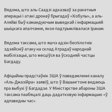
Вядома, што аль-Саадзі адказваў за ракетныя
аперацыі і атакі дронаў брыгадаў «Хізбулы», а аль-
Аляйві быў камандуючым выведкай і інфармацыяй
шыіцкага апалчэння, якое падтрымлівалася Іранам.
Вядома таксама, што яшчэ адзін беспілотнік
здзейсніў атаку на склад Атрадаў народнай
мабілізацыі, што месціўся ва ўсходняй частцы
Багдаду.
Афіцыйны прадстаўнік ЗША ў паведамленні каналу
«Аль-Джазійра» заявіў, што ў Вашынгтоне ведаюць
пра выбухі ў Багдадзе. У Міністэрстве абароны ЗША
таксама паабяцалі даць дадатковую інфармацыю «ў
адпаведны час».