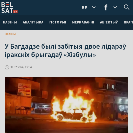
BE
НАВІНЫ
АНАЛІТЫКА
ГІСТОРЫІ
МЕРКАВАННI
АБ'ЕКТЫЎ
ПРАГ
навіны
У Багдадзе былі забітыя двое лідараў
іракскіх брыгадаў «Хізбулы»
08.02.2024, 12:04