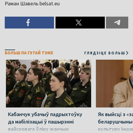
Раман Шавель belsat.eu
БОЛЬШ ПА ГЭТАЙ ТЭМЕ
ГЛЯДЗІЦЕ БОЛЬШ
Кабанчук убачыў падрыхтоўку
Як выйсці з «
да мабілізацыі ў пашырэнні
беларушчыны
вайсковага ўліку жанчын
культуру іншаг