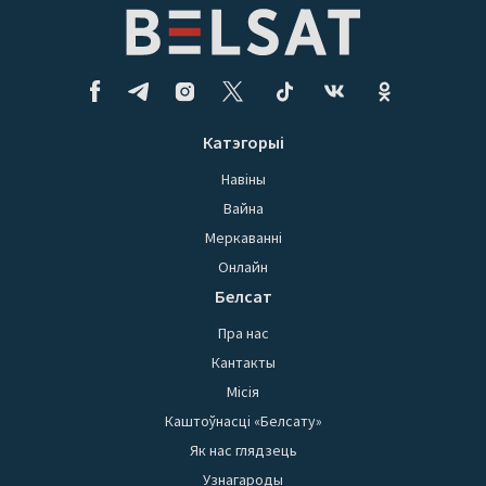
Катэгорыі
Навіны
Вайна
Меркаванні
Онлайн
Белсат
Пра нас
Кантакты
Місія
Каштоўнасці «Белсату»
Як нас глядзець
Узнагароды