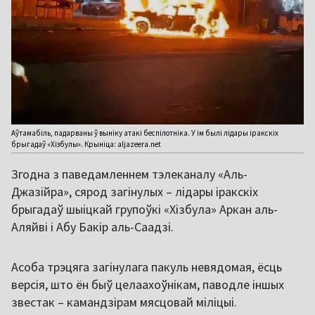
Аўтамабіль, падарваны ў выніку атакі беспілотніка. У ім былі лідары іракскіх
брыгадаў «Хізбулы». Крыніца: aljazeera.net
Згодна з паведамленнем тэлеканалу «Аль-
Джазійра», сярод загінулых – лідары іракскіх
брыгадаў шыіцкай групоўкі «Хізбула» Аркан аль-
Аляйві і Абу Бакір аль-Саадзі.
Асоба трэцяга загінулага пакуль невядомая, ёсць
версія, што ён быў целаахоўнікам, паводле іншых
звестак – камандзірам мясцовай міліцыі.