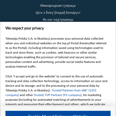
Міжнародная супраца
Ціск з боку ўладаў Беларусі
Як нас падтрымаць
Правілы выкарыстання матэрыялаў
We respect your privacy
Інфармацыя аб адпраўніку
Telewizja Polska S.A. w likwidacji processes your personal data collected
Бяспека
when you visit individual websites on the tvp.pl Portal (hereinafter referred
Youtube
to as the Portal), including information saved using technologies used to
track and store them, such as cookies, web beacons or other similar
Белсат news
technologies enabling the provision of tailored and secure services,
personalize content and advertising, provide social media features and
Белсат Shorts
analyze Internet traffic.
Белсат Life
Click "I accept and go to the website" to consent to the use of automatic
Жэстачайшы мульт
tracking and data collection technology, access to information on your end
Belsat English
device and its storage, and to the processing of your personal data by
Telewizja Polska S.A. w likwidacji,
Trusted Partners from IAB* (1201
Biełsat PL
company)
and other
Trusted TVP Partners (93 company)
, for marketing
Белсат Now
purposes (including for automated matching of advertisements to your
interests and measuring their effectiveness) and others, which we indicate
Белсат History
below.
Белсат Music