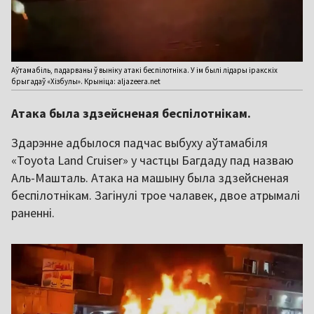
Аўтамабіль, падарваны ў выніку атакі беспілотніка. У ім былі лідары іракскіх
брыгадаў «Хізбулы». Крыніца: aljazeera.net
Атака была здзейсненая беспілотнікам.
Здарэнне адбылося падчас выбуху аўтамабіля
«Toyota Land Cruiser» у частцы Багдаду пад назваю
Аль-Машталь. Атака на машыну была здзейсненая
беспілотнікам. Загінулі трое чалавек, двое атрымалі
раненні.