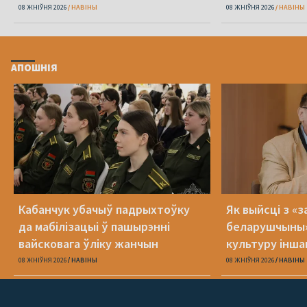
свет уласную
08 ЖНІЎНЯ 2026
НАВІНЫ
08 ЖНІЎНЯ 2026
НАВІНЫ
АПОШНІЯ
Кабанчук убачыў падрыхтоўку
Як выйсці з «
да мабілізацыі ў пашырэнні
беларушчыны
вайсковага ўліку жанчын
культуру іншаг
свет уласную
08 ЖНІЎНЯ 2026
НАВІНЫ
08 ЖНІЎНЯ 2026
НАВІНЫ