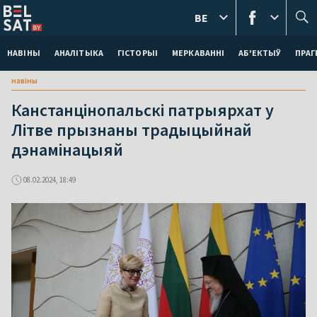
BE
НАВІНЫ
АНАЛІТЫКА
ГІСТОРЫІ
МЕРКАВАННI
АБ'ЕКТЫЎ
ПРАГ
навіны
Канстанцінопальскі патрыярхат у
Літве прызнаны традыцыйнай
дэнамінацыяй
08.02.2024, 18:49