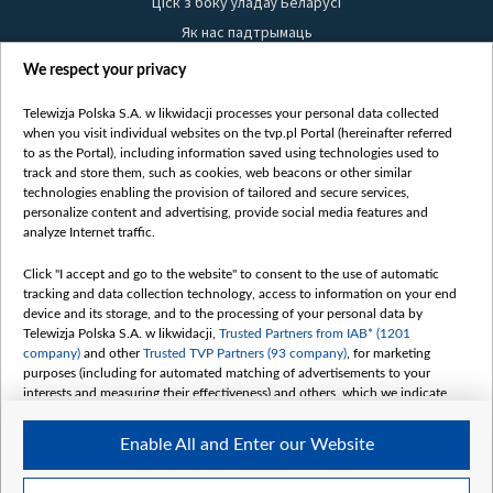
Ціск з боку ўладаў Беларусі
Як нас падтрымаць
Правілы выкарыстання матэрыялаў
We respect your privacy
Інфармацыя аб адпраўніку
Telewizja Polska S.A. w likwidacji processes your personal data collected
Бяспека
when you visit individual websites on the tvp.pl Portal (hereinafter referred
Youtube
to as the Portal), including information saved using technologies used to
track and store them, such as cookies, web beacons or other similar
Белсат news
technologies enabling the provision of tailored and secure services,
personalize content and advertising, provide social media features and
Белсат Shorts
analyze Internet traffic.
Белсат Life
Жэстачайшы мульт
Click "I accept and go to the website" to consent to the use of automatic
tracking and data collection technology, access to information on your end
Belsat English
device and its storage, and to the processing of your personal data by
Biełsat PL
Telewizja Polska S.A. w likwidacji,
Trusted Partners from IAB* (1201
company)
and other
Trusted TVP Partners (93 company)
, for marketing
Белсат Now
purposes (including for automated matching of advertisements to your
Белсат History
interests and measuring their effectiveness) and others, which we indicate
below.
Белсат Music
Enable All and Enter our Website
Белсат Doc
The purposes of processing your data by TVP S.A. w likwidacji are as
follows:
My consents
Store and/or access information on a device