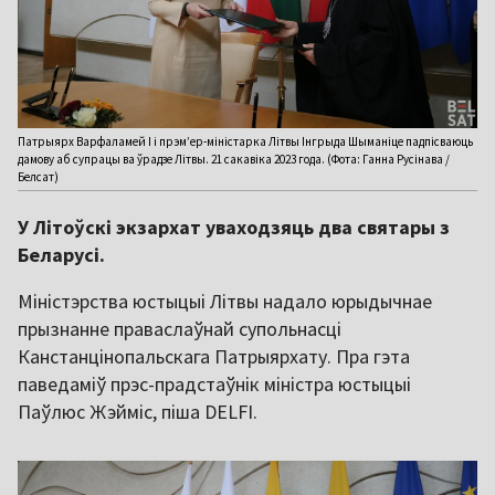
Патрыярх Варфаламей І і прэм’ер-міністарка Літвы Інгрыда Шыманіце падпісваюць
дамову аб супрацы ва ўрадзе Літвы. 21 сакавіка 2023 года. (Фота: Ганна Русінава /
Белсат)
У Літоўскі экзархат уваходзяць два святары з
Беларусі.
Міністэрства юстыцыі Літвы надало юрыдычнае
прызнанне праваслаўнай супольнасці
Канстанцінопальскага Патрыярхату. Пра гэта
паведаміў прэс-прадстаўнік міністра юстыцыі
Паўлюс Жэйміс, піша DELFI.