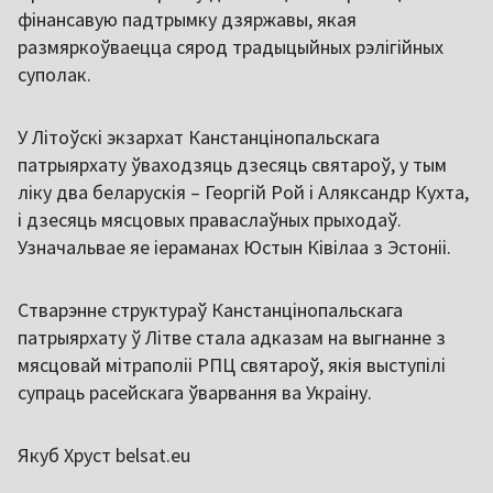
фінансавую падтрымку дзяржавы, якая
размяркоўваецца сярод традыцыйных рэлігійных
суполак.
У Літоўскі экзархат Канстанцінопальскага
патрыярхату ўваходзяць дзесяць святароў, у тым
ліку два беларускія – Георгій Рой і Аляксандр Кухта,
і дзесяць мясцовых праваслаўных прыходаў.
Узначальвае яе іераманах Юстын Ківілаа з Эстоніі.
Стварэнне структураў Канстанцінопальскага
патрыярхату ў Літве стала адказам на выгнанне з
мясцовай мітраполіі РПЦ святароў, якія выступілі
супраць расейскага ўварвання ва Украіну.
Якуб Хруст belsat.eu