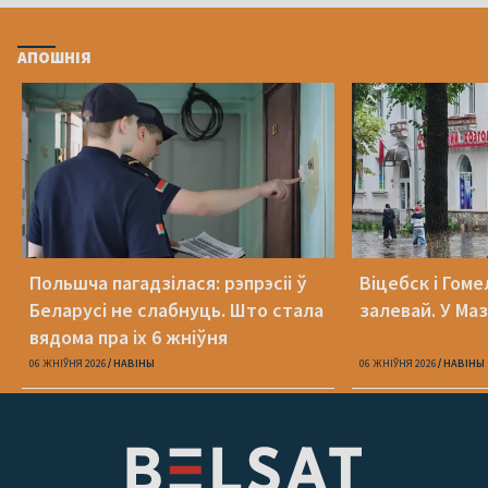
АПОШНІЯ
Польшча пагадзілася: рэпрэсіі ў
Віцебск і Гоме
Беларусі не слабнуць. Што стала
залевай. У Ма
вядома пра іх 6 жніўня
06 ЖНІЎНЯ 2026
НАВІНЫ
06 ЖНІЎНЯ 2026
НАВІНЫ