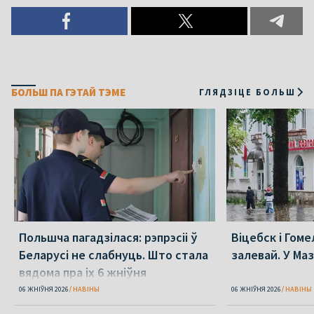
БОЛЬШ ПА ГЭТАЙ ТЭМЕ
ГЛЯДЗІЦЕ БОЛЬШ
Польшча пагадзілася: рэпрэсіі ў
Віцебск і Гоме
Беларусі не слабнуць. Што стала
залевай. У Ма
вядома пра іх 6 жніўня
06 ЖНІЎНЯ 2026
НАВІНЫ
06 ЖНІЎНЯ 2026
НАВІНЫ