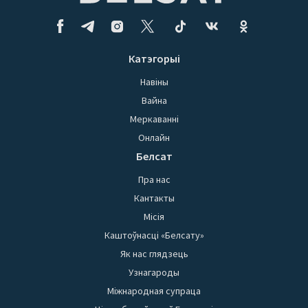
Катэгорыі
Навіны
Вайна
Меркаванні
Онлайн
Белсат
Пра нас
Кантакты
Місія
Каштоўнасці «Белсату»
Як нас глядзець
Узнагароды
Міжнародная супраца