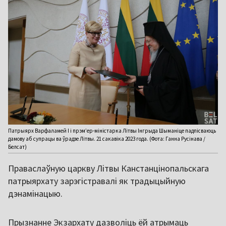
Патрыярх Варфаламей І і прэм’ер-міністарка Літвы Інгрыда Шыманіце падпісваюць
дамову аб супрацы ва ўрадзе Літвы. 21 сакавіка 2023 года. (Фота: Ганна Русінава /
Белсат)
Праваслаўную царкву Літвы Канстанцінопальскага
патрыярхату зарэгістравалі як традыцыйную
дэнамінацыю.
Прызнанне Экзархату дазволіць ёй атрымаць