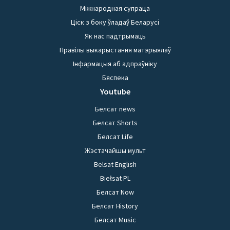
Міжнародная супраца
Ціск з боку ўладаў Беларусі
Як нас падтрымаць
Правілы выкарыстання матэрыялаў
Інфармацыя аб адпраўніку
Бяспека
Youtube
Белсат news
Белсат Shorts
Белсат Life
Жэстачайшы мульт
Belsat English
Biełsat PL
Белсат Now
Белсат History
Белсат Music