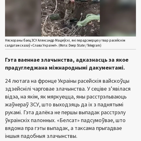
Няскораны баец ЗСУ Аляксандр Маціеўскі, які перад смерцю у твар расейскім
салдатам сказаў «Слава Украіне!». (Фота: Deep State / Telegram)
Гэта ваеннае злачынства, адказнасць за якое
прадугледжана міжнароднымі дакументамі.
24 лютага на фронце Украіны расейскія вайскоўцы
здзейснілі чарговае злачынства. У сеціве з’явілася
відэа, на якім, як мяркуецца, яны расстрэльваюць
жаўнераў ЗСУ, што выходзяць да іх з паднятымі
рукамі. Гэта далёка не першы выпадак расстрэлу
ўкраінскіх палонных. «Белсат» падсумоўвае, што
вядома пра гэты выпадак, а таксама прыгадвае
іншыя падобныя злачынствы.