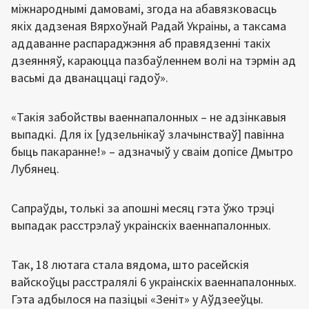
міжнароднымі дамовамі, згода на абавязковасць
якіх дадзеная Вярхоўнай Радай Украіны, а таксама
аддаванне распараджэння аб правядзенні такіх
дзеянняў, караюцца пазбаўленнем волі на тэрмін ад
васьмі да дванаццаці гадоў».
«Такія забойствы ваеннапалонных – не адзінкавыя
выпадкі. Для іх [удзельнікаў злачынстваў] павінна
быць пакаранне!» – адзначыў у сваім допісе Дмытро
Лубянец.
Сапраўды, толькі за апошні месяц гэта ўжо трэці
выпадак расстрэлаў украінскіх ваеннапалонных.
Так, 18 лютага стала вядома, што расейскія
вайскоўцы расстралялі 6 украінскіх ваеннапалонных.
Гэта адбылося на пазіцыі «Зеніт» у Аўдзееўцы.