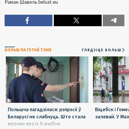
Раман Шавель belsat.eu
БОЛЬШ ПА ГЭТАЙ ТЭМЕ
ГЛЯДЗІЦЕ БОЛЬШ
Польшча пагадзілася: рэпрэсіі ў
Віцебск і Гоме
Беларусі не слабнуць. Што стала
залевай. У Ма
вядома пра іх 6 жніўня