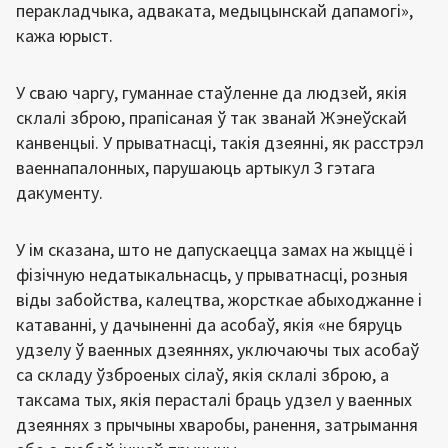
перакладчыка, адваката, медыцынскай дапамогі»,
кажа юрыст.
У сваю чаргу, гуманнае стаўленне да людзей, якія
склалі зброю, прапісаная ў так званай Жэнеўскай
канвенцыі. У прыватнасці, такія дзеянні, як расстрэл
ваеннапалонных, парушаюць артыкул 3 гэтага
дакументу.
У ім сказана, што не дапускаецца замах на жыццё і
фізічную недатыкальнасць, у прыватнасці, розныя
віды забойства, калецтва, жорсткае абыходжанне і
катаванні, у дачыненні да асобаў, якія «не бяруць
удзелу ў ваенных дзеяннях, уключаючы тых асобаў
са складу ўзброеных сілаў, якія склалі зброю, а
таксама тых, якія перасталі браць удзел у ваенных
дзеяннях з прычыны хваробы, ранення, затрымання