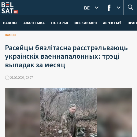
BE
НАВІНЫ
АНАЛІТЫКА
ГІСТОРЫІ
МЕРКАВАННI
АБ'ЕКТЫЎ
ПРАГ
навіны
Расейцы бязлітасна расстрэльваюць
украінскіх ваеннапалонных: трэці
выпадак за месяц
27.02.2024, 22:27