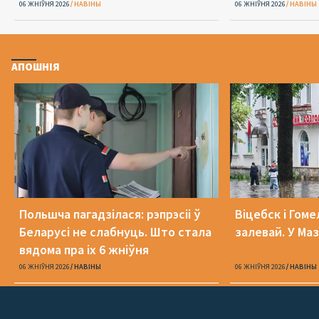
06 ЖНІЎНЯ 2026
НАВІНЫ
06 ЖНІЎНЯ 2026
НАВІНЫ
АПОШНІЯ
Польшча пагадзілася: рэпрэсіі ў
Віцебск і Гоме
Беларусі не слабнуць. Што стала
залевай. У Ма
вядома пра іх 6 жніўня
06 ЖНІЎНЯ 2026
НАВІНЫ
06 ЖНІЎНЯ 2026
НАВІНЫ