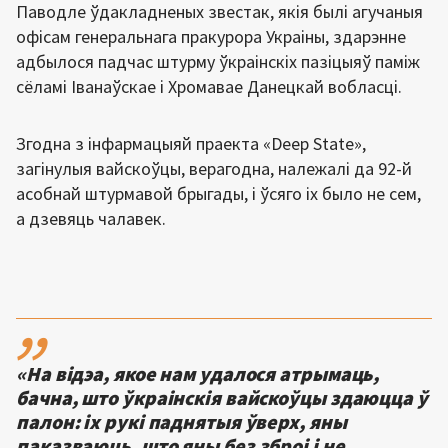
Паводле ўдакладненых звестак, якія былі агучаныя
офісам генеральнага пракурора Украіны, здарэнне
адбылося падчас штурму ўкраінскіх пазіцыяў паміж
сёламі Іванаўскае і Хромавае Данецкай вобласці.
Згодна з інфармацыяй праекта «Deep State»,
загінулыя вайскоўцы, верагодна, належалі да 92-й
асобнай штурмавой брыгады, і ўсяго іх было не сем,
а дзевяць чалавек.
,,
«На відэа, якое нам удалося атрымаць,
бачна, што ўкраінскія вайскоўцы здаюцца ў
палон: іх рукі паднятыя ўверх, яны
паказваюць, што яны без зброі і не