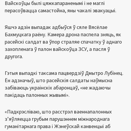
Вайскоўцы былі цяжкапараненымі і не маглі
перасоўвацца самастойна, яны чакалі эвакуацыі.
Яшчэ адзін выпадак адбыўся ў сяле Вясёлае
Бахмуцкага раёну. Камера дрона паспела зняць, як
расейскі салдат ва ўпор страляе спачатку ў аднаго
захопленага ў палон вайскоўца ЗСУ, а пасля ў
другога.
Гэтыя выпадкі таксама пацвердзіў Дмытро Лубінец.
Ён адзначыў, што расейскія салдаты наўмысна
забіваюць украінскіх абаронцаў, «не жадаючы
пакідаць палонных жывымі».
«Падкрэсліваю, што расстрэл ваеннапалонных
з’яўляецца грубым парушэннем міжнароднага
гуманітарнага права і Жэнеўскай канвенцыі аб