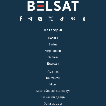
Катэгорыі
Навіны
Вайна
Меркаванні
Онлайн
Белсат
Пра нас
Кантакты
Місія
Каштоўнасці «Белсату»
Як нас глядзець
Узнагароды