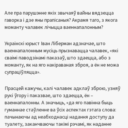
Але пра парушэнне якіх звычаяў вайны вядзецца
гаворка і дзе яны прапісаныя? Акрамя таго, з якога
моманту чалавек лічыцца ваеннапалонным?
Украінскі юрыст Іван Ліберман адзначае, што
ваеннапалонным мусіць прызнавацца чалавек, «які
сваімі паводзінамі паказаў, што здаецца, або з
моманту, як на яго накіраваная зброя, а ён не можа
супраціўляцца».
Прасцей кажучы, калі чалавек адклаў зброю, узняў
рукі ўгору і паказвае, што здаецца, ён –
ваеннапалонны. А значыць, «да яго павінна быць
гуманнае стаўленне ва ўсіх аспектах гэтага слова:
пачынаючы ад неабходнасці надання доступу да
туалету, заканчваючы такімі рэчамі, як наданне