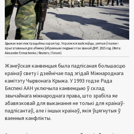
Здымак мае ілюстрацыйны характар. Украінскія вайскоўцы, узятыя ў палон і
прыгатаваныя для абмену ўзброенымі людзьмі з так званай ДНР, 2015 год. (Фота:
Alexander Ermochenko / Reuters / Forum)
Жэнеўская канвенцыя была падпісаная большасцю
краінаў свету і дзейнічае пад эгідай Міжнароднага
камітэту Чырвонага Крыжа. У 1993 годзе Рада
Бяспекі ААН уключыла канвенцыю ў склад
звычайнага міжнароднага права, што зрабіла яе
абавязковай для выканання не толькі для краінаў-
падпісантаў, але і іншых краінаў, якія ўцягнутыя ў
ваенныя канфлікты.