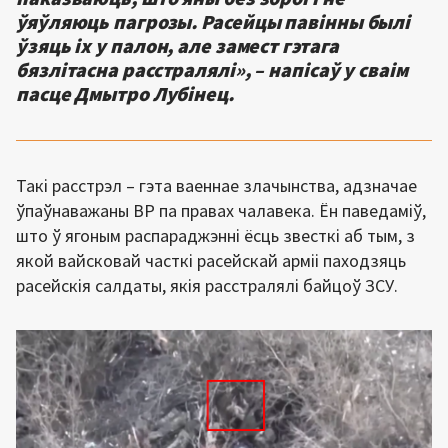
ўяўляюць пагрозы. Расейцы павінны былі
ўзяць іх у палон, але замест гэтага
бязлітасна расстралялі», – напісаў у сваім
пасце Дмытро Лубінец.
Такі расстрэл – гэта ваеннае злачынства, адзначае
ўпаўнаважаны ВР па правах чалавека. Ён паведаміў,
што ў ягоным распараджэнні ёсць звесткі аб тым, з
якой вайсковай часткі расейскай арміі паходзяць
расейскія салдаты, якія расстралялі байцоў ЗСУ.