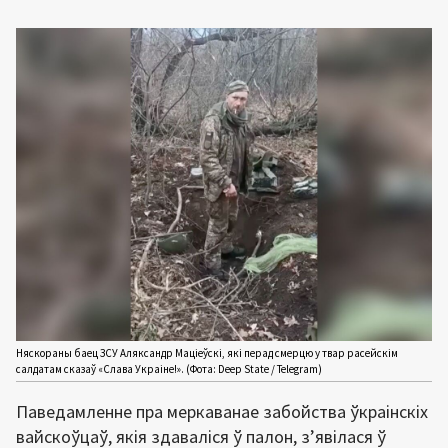
Няскораны баец ЗСУ Аляксандр Маціеўскі, які перад смерцю у твар расейскім
салдатам сказаў «Слава Украіне!». (Фота: Deep State / Telegram)
Паведамленне пра меркаванае забойства ўкраінскіх
вайскоўцаў, якія здаваліся ў палон, з’явілася ў