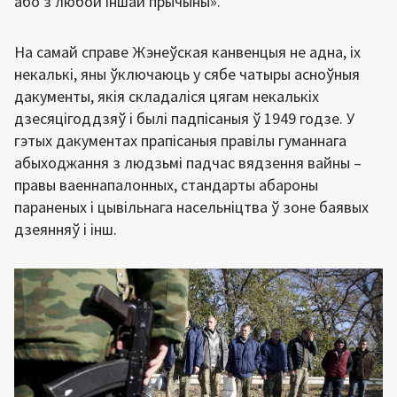
або з любой іншай прычыны».
На самай справе Жэнеўская канвенцыя не адна, іх
некалькі, яны ўключаюць у сябе чатыры асноўныя
дакументы, якія складаліся цягам некалькіх
дзесяцігоддзяў і былі падпісаныя ў 1949 годзе. У
гэтых дакументах прапісаныя правілы гуманнага
абыходжання з людзьмі падчас вядзення вайны –
правы ваеннапалонных, стандарты абароны
параненых і цывільнага насельніцтва ў зоне баявых
дзеянняў і інш.