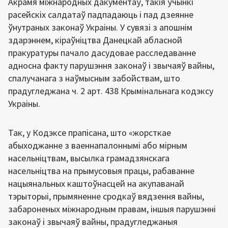
Акрамя міжнародных дакументаў, такія ўчынкі
расейскіх салдатаў падпадаюць і пад дзеянне
ўнутраных законаў Украіны. У сувязі з апошнім
здарэннем, кіраўніцтва Данецкай абласной
пракуратуры пачало дасудовае расследаванне
адносна факту парушэння законаў і звычаяў вайны,
спалучанага з наўмысным забойствам, што
прадугледжана ч. 2 арт. 438 Крымінальнага кодэксу
Украіны.
Так, у Кодэксе прапісана, што «жорсткае
абыходжанне з ваеннапалоннымі або мірным
насельніцтвам, высылка грамадзянскага
насельніцтва на прымусовыя працы, рабаванне
нацыянальных каштоўнасцей на акупаванай
тэрыторыі, прымяненне сродкаў вядзення вайны,
забароненых міжнародным правам, іншыя парушэнні
законаў і звычаяў вайны, прадугледжаныя