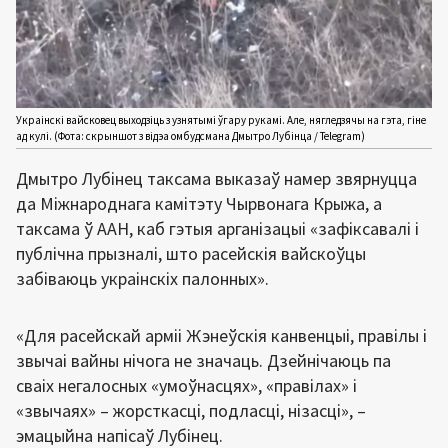
Украінскі вайсковец выходзіць з узнятымі ўгару рукамі. Але, нягледзячы на гэта, гіне
ад кулі. (Фота: скрыншот з відэа омбудсмана Дмытро Лубінца / Telegram)
Дмытро Лубінец таксама выказаў намер звярнуцца
да Міжнароднага камітэту Чырвонага Крыжа, а
таксама ў ААН, каб гэтыя арганізацыі «зафіксавалі і
публічна прызналі, што расейскія вайскоўцы
забіваюць украінскіх палонных».
«Для расейскай арміі Жэнеўскія канвенцыі, правілы і
звычаі вайны нічога не значаць. Дзейнічаюць па
сваіх негалосных «умоўнасцях», «правілах» і
«звычаях» – жорсткасці, подласці, нізасці», –
эмацыйна напісаў Лубінец.