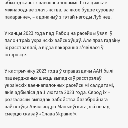
абыходжанні з ваеннапалоннымі. Гэта цяжкае
міжнароднае злачынства, за якое будзе суровае
пакаранне», – адзначыў з гэтай нагоды Лубінец.
У канцы 2023 года пад Рабоціна расейцы ўзялі ў
палон траіх украінскіх вайскоўцаў. Але праз гадзіну
іх расстралялі, а відэа пакарання з’явілася ў
інтэрнэце.
У кастрычніку 2023 года ў справаздачы ААН былі
пацверджаныя шэсць выпадкаў расстрэлаў
украінскіх ваеннапалонных расейскімі салдатамі,
якія адбыліся да 1 лютага 2023 года. Сярод іх –
розгаласны выпадак забойства бяззбройнага
вайскоўца Аляксандра Мацыеўскага, які перад
смерцю сказаў «Слава Украіне!».