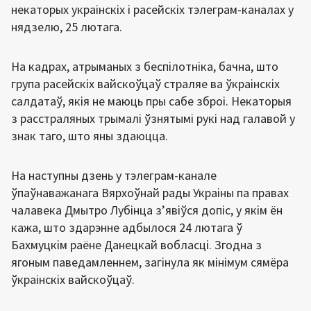
некаторых украінскіх і расейскіх тэлеграм-каналах у
нядзелю, 25 лютага.
На кадрах, атрыманых з беспілотніка, бачна, што
група расейскіх вайскоўцаў страляе ва ўкраінскіх
салдатаў, якія не маюць пры сабе зброі. Некаторыя
з расстраляных трымалі ўзнятымі рукі над галавой у
знак таго, што яны здаюцца.
На наступны дзень у тэлеграм-канале
ўпаўнаважанага Вярхоўнай рады Украіны па правах
чалавека Дмытро Лубінца з’явіўся допіс, у якім ён
кажа, што здарэнне адбылося 24 лютага ў
Бахмуцкім раёне Данецкай вобласці. Згодна з
ягоным паведамленнем, загінула як мінімум сямёра
ўкраінскіх вайскоўцаў.