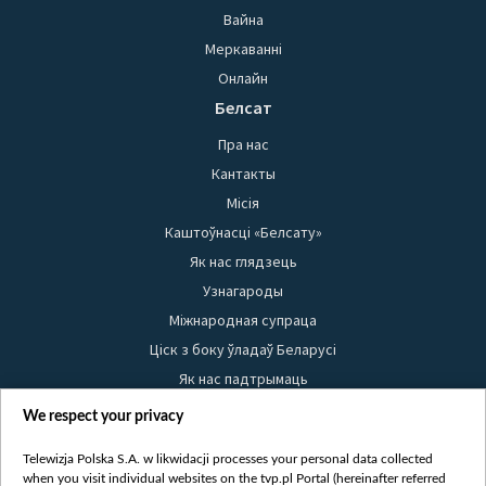
Вайна
Меркаванні
Онлайн
Белсат
Пра нас
Кантакты
Місія
Каштоўнасці «Белсату»
Як нас глядзець
Узнагароды
Міжнародная супраца
Ціск з боку ўладаў Беларусі
Як нас падтрымаць
Правілы выкарыстання матэрыялаў
We respect your privacy
Інфармацыя аб адпраўніку
Telewizja Polska S.A. w likwidacji processes your personal data collected
Бяспека
when you visit individual websites on the tvp.pl Portal (hereinafter referred