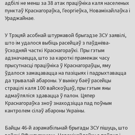
адбілі не менш за 38 атак праціўніка каля населеных
пунктаў Краснагораўка, Георгіеўка, Новаміхайлаўка і
Ураджайнае.
У Трэцяй асобнай штурмавой брыгадзе ЗСУ заявілі,
што ім удалося выбіць расейцаў з паўднёва-
ўсходняй часткі Краснагораўкі. Пры гэтым
адзначаецца, што за кароткі прамежак часу
прысутнасці праціўніка ў Краснагораўцы, яму
ўдалося замацавацца на пазіцыях і падрыхтавацца
да трывалай абароны. У выніку баёў расейцы
страцілі каля 100 вайскоўцаў, пры гэтым яны
адмаўляліся здавацца ў палон. Цяпер
Краснагораўка зноў знаходзіцца пад поўным
кантролем сілаў абароны Украіны.
Байцы 46-й аэрамабільнай брыгады ЗСУ пішуць, што