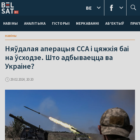
BE
НАВІНЫ
АНАЛІТЫКА
ГІСТОРЫІ
МЕРКАВАННI
АБ'ЕКТЫЎ
ПРАГ
навіны
Няўдалая аперацыя ССА і цяжкія баі
на ўсходзе. Што адбываецца ва
Украіне?
29.02.2024, 20:20