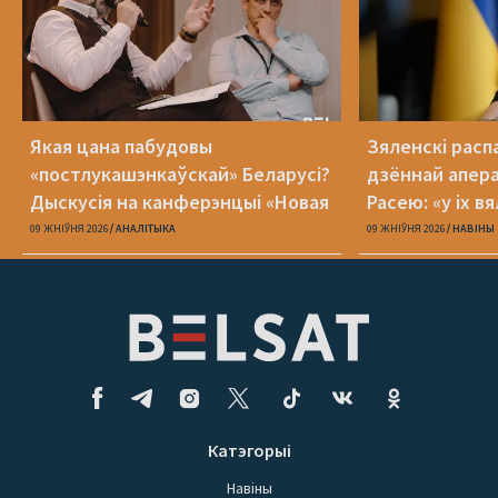
Якая цана пабудовы
Зяленскі распа
«постлукашэнкаўскай» Беларусі?
дзённай апера
Дыскусія на канферэнцыі «Новая
Расею: «у іх в
Беларусь»
09 ЖНІЎНЯ 2026
АНАЛІТЫКА
09 ЖНІЎНЯ 2026
НАВІНЫ
Катэгорыі
Навіны