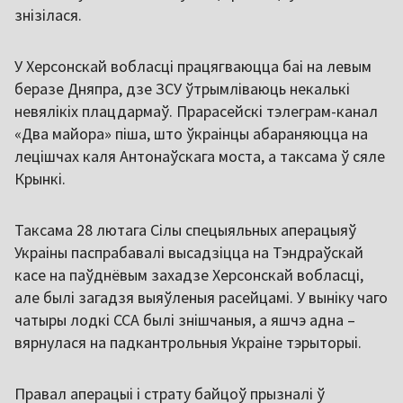
знізілася.
У Херсонскай вобласці працягваюцца баі на левым
беразе Дняпра, дзе ЗСУ ўтрымліваюць некалькі
невялікіх плацдармаў. Прарасейскі тэлеграм-канал
«Два майора» піша, што ўкраінцы абараняюцца на
лецішчах каля Антонаўскага моста, а таксама ў сяле
Крынкі.
Таксама 28 лютага Сілы спецыяльных аперацыяў
Украіны паспрабавалі высадзіцца на Тэндраўскай
касе на паўднёвым захадзе Херсонскай вобласці,
але былі загадзя выяўленыя расейцамі. У выніку чаго
чатыры лодкі ССА былі знішчаныя, а яшчэ адна –
вярнулася на падкантрольныя Украіне тэрыторыі.
Правал аперацыі і страту байцоў прызналі ў