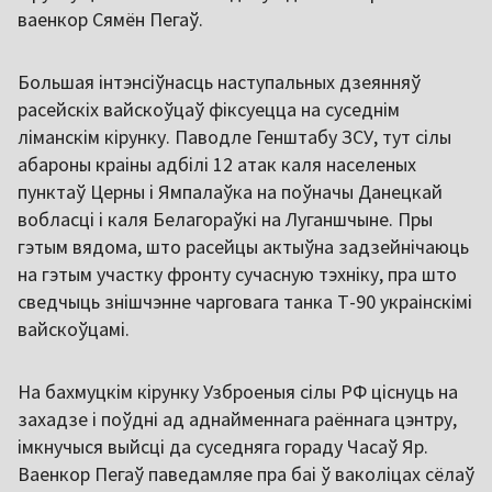
ваенкор Сямён Пегаў.
Большая інтэнсіўнасць наступальных дзеянняў
расейскіх вайскоўцаў фіксуецца на суседнім
ліманскім кірунку. Паводле Генштабу ЗСУ, тут сілы
абароны краіны адбілі 12 атак каля населеных
пунктаў Церны і Ямпалаўка на поўначы Данецкай
вобласці і каля Белагораўкі на Луганшчыне. Пры
гэтым вядома, што расейцы актыўна задзейнічаюць
на гэтым участку фронту сучасную тэхніку, пра што
сведчыць знішчэнне чарговага танка Т-90 украінскімі
вайскоўцамі.
На бахмуцкім кірунку Узброеныя сілы РФ ціснуць на
захадзе і поўдні ад аднайменнага раённага цэнтру,
імкнучыся выйсці да суседняга гораду Часаў Яр.
Ваенкор Пегаў паведамляе пра баі ў ваколіцах сёлаў