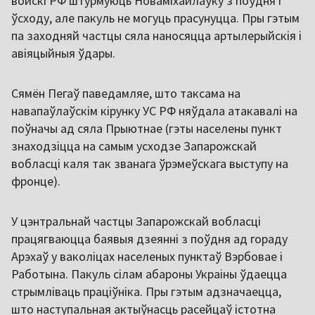
войскі РФ штурмуюць Новаміхайлаўку з поўдня і
ўсходу, але пакуль не могуць прасунуцца. Пры гэтым
па заходняй частцы сяла наносяцца артылерыйскія і
авіяцыйныя ўдары.
Сямён Пегаў паведамляе, што таксама на
навапаўлаўскім кірунку УС РФ няўдала атакавалі на
поўначы ад сяла Прыютнае (гэты населены пункт
знаходзіцца на самым усходзе Запарожскай
вобласці каля так званага ўрэмеўскага выступу на
фронце).
У цэнтральнай частцы Запарожскай вобласці
працягваюцца баявыя дзеянні з поўдня ад гораду
Арэхаў у ваколіцах населеных пунктаў Вэрбовае і
Работына. Пакуль сілам абароны Украіны ўдаецца
стрымліваць праціўніка. Пры гэтым адзначаецца,
што наступальная актыўнасць расейцаў істотна