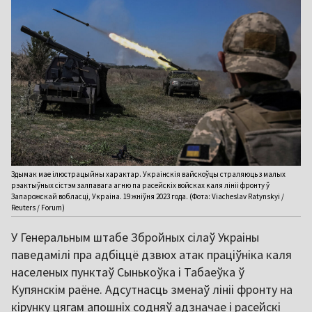
Здымак мае ілюстрацыйны характар. Украінскія вайскоўцы страляюць з малых
рэактыўных сістэм залпавага агню па расейскіх войсках каля лініі фронту ў
Запарожскай вобласці, Украіна. 19 жніўня 2023 года. (Фота: Viacheslav Ratynskyi /
Reuters / Forum)
У Генеральным штабе Збройных сілаў Украіны
паведамілі пра адбіццё дзвюх атак праціўніка каля
населеных пунктаў Сынькоўка і Табаеўка ў
Купянскім раёне. Адсутнасць зменаў лініі фронту на
кірунку цягам апошніх содняў адзначае і расейскі