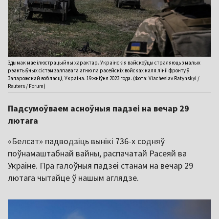
Здымак мае ілюстрацыйны характар. Украінскія вайскоўцы страляюць з малых
рэактыўных сістэм залпавага агню па расейскіх войсках каля лініі фронту ў
Запарожскай вобласці, Украіна. 19 жніўня 2023 года. (Фота: Viacheslav Ratynskyi /
Reuters / Forum)
Падсумоўваем асноўныя падзеі на вечар 29
лютага
«Белсат» падводзіць вынікі 736-х содняў
поўнамаштабнай вайны, распачатай Расеяй ва
Украіне. Пра галоўныя падзеі станам на вечар 29
лютага чытайце ў нашым аглядзе.