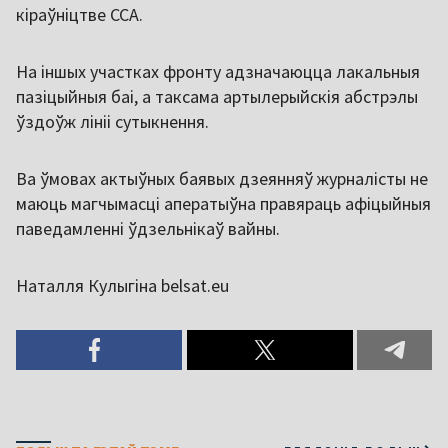
кіраўніцтве ССА.
На іншых участках фронту адзначаюцца лакальныя
пазіцыйныя баі, а таксама артылерыйскія абстрэлы
ўздоўж лініі сутыкнення.
Ва ўмовах актыўных баявых дзеянняў журналісты не
маюць магчымасці аператыўна правяраць афіцыйныя
паведамленні ўдзельнікаў вайны.
Наталля Кулыгіна belsat.eu