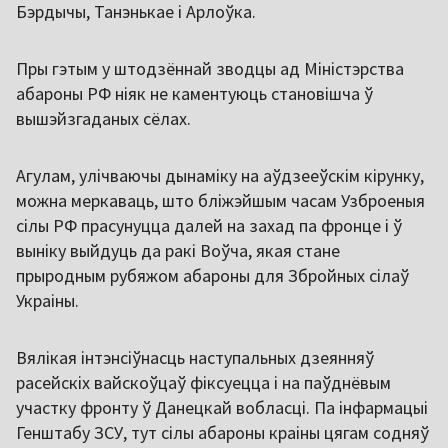
Бэрдычы, Танэнькае і Арлоўка.
Пры гэтым у штодзённай зводцы ад Міністэрства
абароны РФ ніяк не каментуюць становішча ў
вышэйзгаданых сёлах.
Агулам, улічваючы дынаміку на аўдзееўскім кірунку,
можна меркаваць, што бліжэйшым часам Узброеныя
сілы РФ прасунуцца далей на захад па фронце і ў
выніку выйдуць да ракі Воўча, якая стане
прыродным рубяжом абароны для Збройных сілаў
Украіны.
Вялікая інтэнсіўнасць наступальных дзеянняў
расейскіх вайскоўцаў фіксуецца і на паўднёвым
участку фронту ў Данецкай вобласці. Па інфармацыі
Генштабу ЗСУ, тут сілы абароны краіны цягам содняў