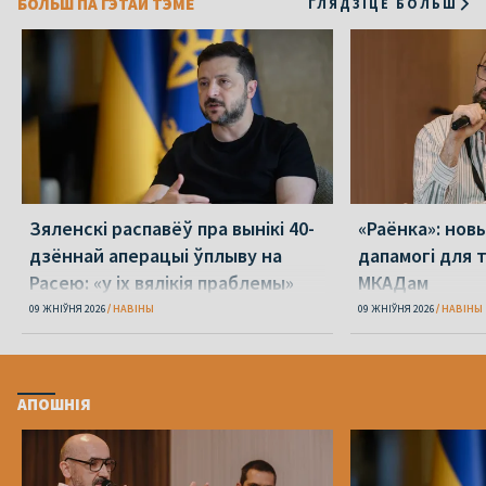
БОЛЬШ ПА ГЭТАЙ ТЭМЕ
ГЛЯДЗІЦЕ БОЛЬШ
Зяленскі распавёў пра вынікі 40-
«Раёнка»: нов
дзённай аперацыі ўплыву на
дапамогі для 
Расею: «у іх вялікія праблемы»
МКАДам
09 ЖНІЎНЯ 2026
НАВІНЫ
09 ЖНІЎНЯ 2026
НАВІНЫ
АПОШНІЯ