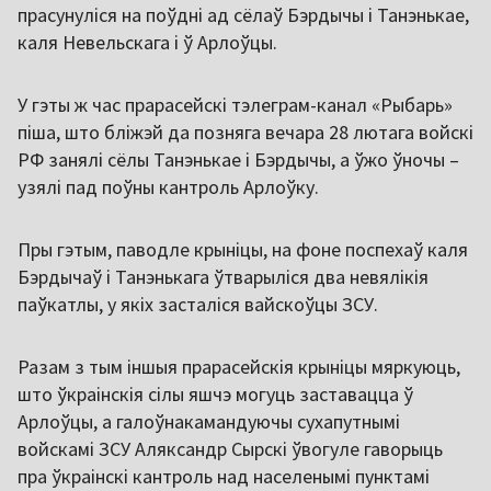
прасунуліся на поўдні ад сёлаў Бэрдычы і Танэнькае,
каля Невельскага і ў Арлоўцы.
У гэты ж час прарасейскі тэлеграм-канал «Рыбарь»
піша, што бліжэй да позняга вечара 28 лютага войскі
РФ занялі сёлы Танэнькае і Бэрдычы, а ўжо ўночы –
узялі пад поўны кантроль Арлоўку.
Пры гэтым, паводле крыніцы, на фоне поспехаў каля
Бэрдычаў і Танэнькага ўтварыліся два невялікія
паўкатлы, у якіх засталіся вайскоўцы ЗСУ.
Разам з тым іншыя прарасейскія крыніцы мяркуюць,
што ўкраінскія сілы яшчэ могуць заставацца ў
Арлоўцы, а галоўнакамандуючы сухапутнымі
войскамі ЗСУ Аляксандр Сырскі ўвогуле гаворыць
пра ўкраінскі кантроль над населенымі пунктамі