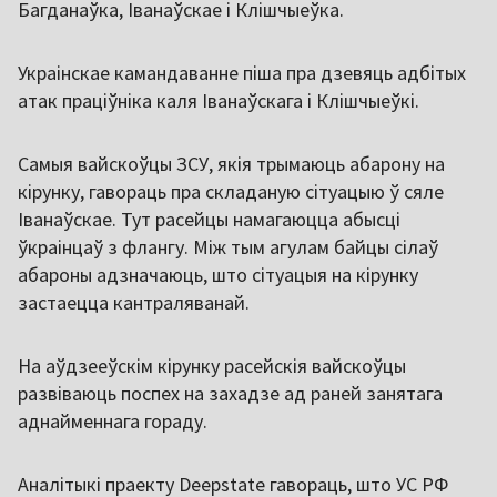
Багданаўка, Іванаўскае і Клішчыеўка.
Украінскае камандаванне піша пра дзевяць адбітых
атак праціўніка каля Іванаўскага і Клішчыеўкі.
Самыя вайскоўцы ЗСУ, якія трымаюць абарону на
кірунку, гавораць пра складаную сітуацыю ў сяле
Іванаўскае. Тут расейцы намагаюцца абысці
ўкраінцаў з флангу. Між тым агулам байцы сілаў
абароны адзначаюць, што сітуацыя на кірунку
застаецца кантраляванай.
На аўдзееўскім кірунку расейскія вайскоўцы
развіваюць поспех на захадзе ад раней занятага
аднайменнага гораду.
Аналітыкі праекту Deepstate гавораць, што УС РФ