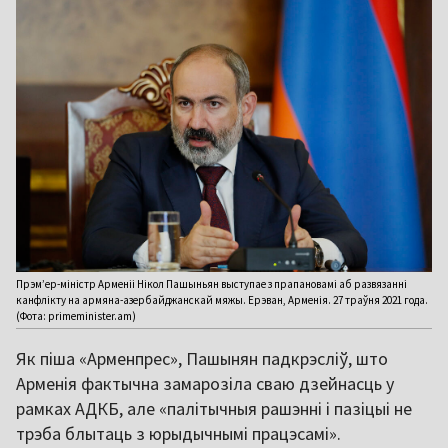
Прэм’ер-міністр Арменіі Нікол Пашыньян выступае з прапановамі аб развязанні
канфлікту на армяна-азербайджанскай мяжы. Ерэван, Арменія. 27 траўня 2021 года.
(Фота: primeminister.am)
Як піша «Арменпрес», Пашынян падкрэсліў, што
Арменія фактычна замарозіла сваю дзейнасць у
рамках АДКБ, але «палітычныя рашэнні і пазіцыі не
трэба блытаць з юрыдычнымі працэсамі».