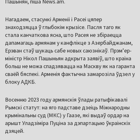
Пашынян, піша News.am.
Нагадаем, стасункі Арменіі і Расеі цяпер
знаходзяцца ў глыбокім крызісе. Пасля таго як
стала канчаткова ясна, што Расея не збіраецца
дапамагаць армянам у канфлікце з Азербайджанам,
Ерэван стаў шукаць сабе новых саюзнікаў. Прэмʼер-
міністр Нікол Пашыньян адкрыта заявіў, што краіна
больш не можа спадзявацца на Маскву як на гаранта
сваёй бяспекі. Арменія фактычна замарозіла ўдзел у
блоку АДКБ.
Восенню 2023 году армянскія ўлады ратыфікавалі
Рымскі статут: на яго падставе дзеіць Міжнародны
крымінальны суд (МКС) у Гаазе, які выдаў ордар на
арышт Уладзіміра Пуціна за дэпартацыю ўкраінскіх
дзяцей.