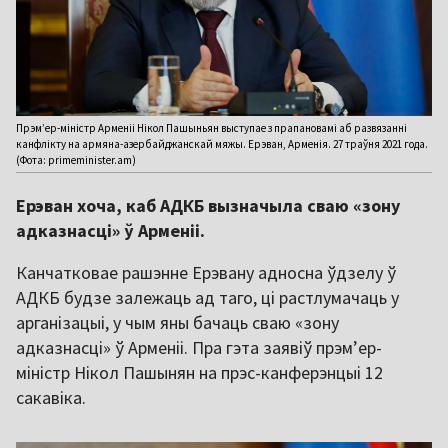
Прэм’ер-міністр Арменіі Нікол Пашыньян выступае з прапановамі аб развязанні
канфлікту на армяна-азербайджанскай мяжы. Ерэван, Арменія. 27 траўня 2021 года.
(Фота: primeminister.am)
Ерэван хоча, каб АДКБ вызначыла сваю «зону
адказнасці» ў Арменіі.
Канчатковае рашэнне Ерэвану адносна ўдзелу ў
АДКБ будзе залежаць ад таго, ці растлумачаць у
арганізацыі, у чым яны бачаць сваю «зону
адказнасці» ў Арменіі. Пра гэта заявіў прэм’ер-
міністр Нікол Пашынян на прэс-канферэнцыі 12
сакавіка.