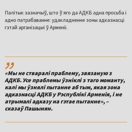
Палітык зазначыў, што ў яго да АДКБ адна просьба і
адно патрабаванне: удакладненне зоны адказнасці
гэтай арганізацыі ў Арменіі.
,,
«Мы не стваралі праблему, звязаную з
АДКБ. Усе праблемы ўзніклі з таго моманту,
калі мы ўзнялі пытанне аб тым, якая зона
адказнасці АДКБ у Рэспублікі Арменія, і не
атрымалі адказу на гэтае пытанне», –
сказаў Пашынян.