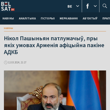
BE
НАВІНЫ
АНАЛІТЫКА
ГІСТОРЫІ
МЕРКАВАННI
АБ'ЕКТЫЎ
ПРАГ
навіны
Нікол Пашыньян патлумачыў, пры
якіх умовах Арменія афіцыйна пакіне
АДКБ
12.03.2024, 21:27