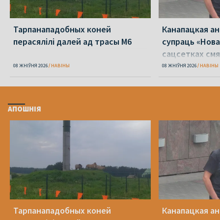
Тарпанападобных коней
Канапацкая а
перасялілі далей ад трасы М6
супраць «Нова
сацсетках см
адзін Пятрухі
08 ЖНІЎНЯ 2026
НАВІНЫ
08 ЖНІЎНЯ 2026
НАВІНЫ
АПОШНІЯ
Тарпанападобных коней
Канапацкая а