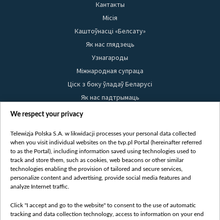
Кантакты
Місія
Каштоўнасці «Белсату»
Як нас глядзець
Узнагароды
Міжнародная супраца
Ціск з боку ўладаў Беларусі
Як нас падтрымаць
Правілы выкарыстання матэрыялаў
We respect your privacy
Інфармацыя аб адпраўніку
Telewizja Polska S.A. w likwidacji processes your personal data collected
Бяспека
when you visit individual websites on the tvp.pl Portal (hereinafter referred
Youtube
to as the Portal), including information saved using technologies used to
track and store them, such as cookies, web beacons or other similar
Белсат news
technologies enabling the provision of tailored and secure services,
personalize content and advertising, provide social media features and
Белсат Shorts
analyze Internet traffic.
Белсат Life
Жэстачайшы мульт
Click "I accept and go to the website" to consent to the use of automatic
tracking and data collection technology, access to information on your end
Belsat English