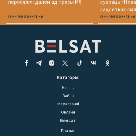
перасялілі далей ад трасы М6
супраць «Нова
сацсетках см
адзін Пятрухі
08 ЖНІЎНЯ 2026
НАВІНЫ
08 ЖНІЎНЯ 2026
НАВІНЫ
Катэгорыі
Навіны
Вайна
Меркаванні
Онлайн
Белсат
Пра нас