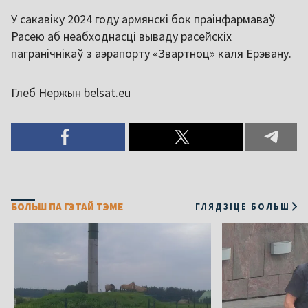
У сакавіку 2024 году армянскі бок праінфармаваў
Расею аб неабходнасці вываду расейскіх
пагранічнікаў з аэрапорту «Звартноц» каля Ерэвану.
Глеб Нержын belsat.eu
БОЛЬШ ПА ГЭТАЙ ТЭМЕ
ГЛЯДЗІЦЕ БОЛЬШ