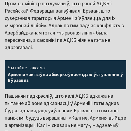
Прэмʼер-міністр патлумачыў, што раней АДКБ і
Расейскай Федэрацыі запэўнівалі Ерэван, што
суверэнная тэрыторыя Арменіі зʼяўляецца для іх
«чырвонай лініяй». Аднак потым падчас канфлікту з
Азербайджанам гэтая «чырвоная лінія» была
перасечана, а саюзнікі па АДКБ ніяк на гэта не
адрэагавалі.
Чытайце таксама:
Арменія «актыўна абмяркоўвае» ідэю ўступлення ў
Еўразвяз
Пашынян падкрэсліў, што калі АДКБ адкажа на
пытанне аб зоне адказнасці ў Арменіі і гэты адказ
будзе адпавядаць уяўленням Ерэвана, то пытанні
паміж імі будуць вырашаны. «Калі не, Арменія выйдзе
з арганізацыі. Калі – сказаць не магу», – адзначыў