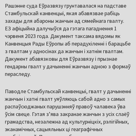
Рашэнне суда Еўразвязу грунтавалася на падставе
Стамбульскай канвенцыі, якая абавязвае рабіць
захады для абароны жанчын ад сямейнага гвалту.
ЕЗ афіцыйна далучыўся да гэтага пагаднення 1
чэрвеня 2023 года. Дакумент таксама вядомы як
Канвенцыя Рады Еўропы аб перадухіленні і барацьбе
з гвалтам у адносінах да жанчын і хатнім гвалтам.
Дакумент абавязковы для Еўразвязу і прызнае
гендарны гвалт у дачыненні жанчын адною з формаў
пераследу.
Паводле Стамбульскай канвенцыі, гвалт у дачыненні
жанчын і хатні гвалт уяўляюць сабой адно з самых
распаўсюджаных парушэнняў правоў чалавека ўва
ўсім свеце. Гэтая зʼява закранае жанчын з усіх слаёў
грамадства, незалежна ад культурніцкіх, рэлігійных,
эканамічных, сацыяльных ці геаграфічных