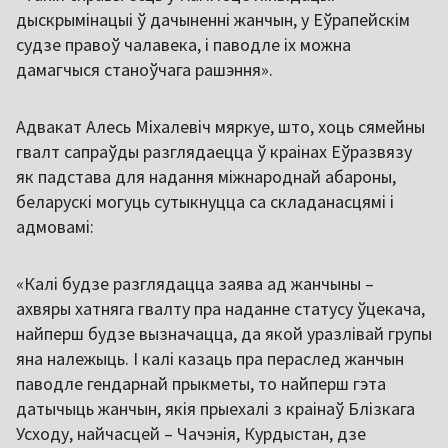
дыскрымінацыі ў дачыненні жанчын, у Еўрапейскім
судзе правоў чалавека, і паводле іх можна
дамагчыся станоўчага рашэння».
Адвакат Алесь Міхалевіч мяркуе, што, хоць сямейны
гвалт сапраўды разглядаецца ў краінах Еўразвязу
як падстава для надання міжнароднай абароны,
беларускі могуць сутыкнуцца са складанасцямі і
адмовамі:
«Калі будзе разглядацца заява ад жанчыны –
ахвяры хатняга гвалту пра наданне статусу ўцекача,
найперш будзе вызначацца, да якой уразлівай групы
яна належыць. І калі казаць пра пераслед жанчын
паводле гендарнай прыкметы, то найперш гэта
датычыць жанчын, якія прыехалі з краінаў Блізкага
Усходу, найчасцей – Чачэнія, Курдыстан, дзе