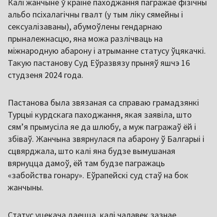
Калі жанчыне ў краіне паходжання пагражае фізічны
альбо псіхалагічны гвалт (у тым ліку сямейны і
сексуалізаваны), абумоўлены гендарнаю
прыналежнасцю, яна можа разлічваць на
міжнародную абарону і атрыманне статусу ўцякачкі.
Такую пастанову Суд Еўразвязу прыняў яшчэ 16
студзеня 2024 года.
Пастанова была звязаная са справаю грамадзянкі
Турцыі курдскага паходжання, якая заявіла, што
сям’я прымусіла яе да шлюбу, а муж пагражаў ёй і
збіваў. Жанчына звярнулася па абарону ў Балгарыі і
сцвярджала, што калі яна будзе вымушаная
вярнуцца дамоў, ёй там будзе пагражаць
«забойства гонару». Еўрапейскі суд стаў на бок
жанчыны.
Статус уцекача даецца, калі чалавек зазнае