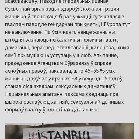
асаблівасцяў. Паводле глабальных ацэнак
Сусветнай арганізацыі здароўя, кожная трэцяя
жанчына ў свеце хаця б раз у жыцці сутыкалася з
гвалтам паводле гендарнай прыкметы, і Еўропа тут
не выключэнне. Па ўсім кантыненце жанчыны
штодня зазнаюць псіхалагічны і фізічны гвалт,
дамаганні, пераслед, згвалтаванні, калецтва, іхныя
семʼі прымушаюць уступаць у шлюб. Апытанне,
праведзенае Агенцтвам Еўразвязу ў справе
асноўных правоў, паказала, што 45–55 % усіх
жанчын і дзяўчат у краінах ЕЗ у веку ад 15 гадоў
станавіліся ахвярамі сексуальных дамаганняў.
Нацыянальныя апытанні таксама сведчаць пра
шырокі распаўсюд хатняй, сексуальнай ды іншых
формаў гвалту ў адносінах да жанчын.