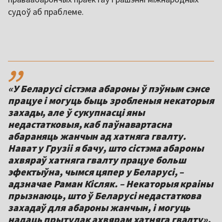
судоў аб праблеме.
,,
«У Беларусі сістэма абароны ў пэўным сэнсе
працуе і могуць быць зробленыя некаторыя
захады, але ў сукупнасці яны
недастатковыя, каб паўнавартасна
абараняць жанчын ад хатняга гвалту.
Нават у Грузіі я бачу, што сістэма абароны
ахвяраў хатняга гвалту працуе больш
эфектыўна, чымся цяпер у Беларусі, –
адзначае Раман Кісляк. – Некаторыя краіны
прызнаюць, што ў Беларусі недастаткова
захадаў для абароны жанчын, і могуць
надаць прытулак ахвярам хатняга гвалту».