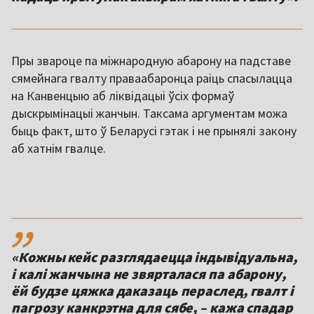
Пры звароце па міжнародную абарону на падставе
сямейнага гвалту праваабаронца раіць спасылацца
на Канвенцыю аб ліквідацыі ўсіх формаў
дыскрымінацыі жанчын. Таксама аргументам можа
быць факт, што ў Беларусі гэтак і не прынялі закону
аб хатнім гвалце.
,,
«Кожны кейс разглядаецца індывідуальна,
і калі жанчына не звярталася па абарону,
ёй будзе цяжка даказаць пераслед, гвалт і
пагрозу канкрэтна для сябе, – кажа спадар