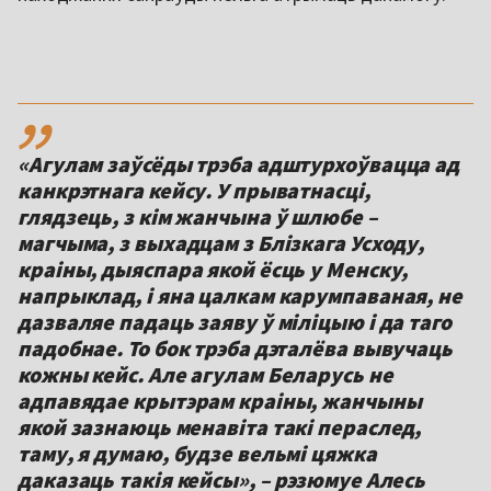
,,
«Агулам заўсёды трэба адштурхоўвацца ад
канкрэтнага кейсу. У прыватнасці,
глядзець, з кім жанчына ў шлюбе –
магчыма, з выхадцам з Блізкага Усходу,
краіны, дыяспара якой ёсць у Менску,
напрыклад, і яна цалкам карумпаваная, не
дазваляе падаць заяву ў міліцыю і да таго
падобнае. То бок трэба дэталёва вывучаць
кожны кейс. Але агулам Беларусь не
адпавядае крытэрам краіны, жанчыны
якой зазнаюць менавіта такі пераслед,
таму, я думаю, будзе вельмі цяжка
даказаць такія кейсы», – рэзюмуе Алесь