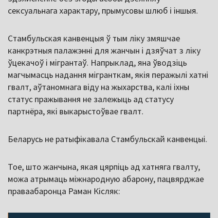
сексуальнага характару, прымусовы шлюб і іншыя.
Стамбульская канвенцыя ў тым ліку змяшчае
канкрэтныя палажэнні для жанчын і дзяўчат з ліку
ўцекачоў і мігрантаў. Напрыклад, яна ўводзіць
магчымасць надання мігранткам, якія перажылі хатні
гвалт, аўтаномнага віду на жыхарства, калі іхны
статус пражывання не залежыць ад статусу
партнёра, які выкарыстоўвае гвалт.
Беларусь не ратыфікавала Стамбульскай канвенцыі.
Тое, што жанчына, якая цярпіць ад хатняга гвалту,
можа атрымаць міжнародную абарону, пацвярджае
праваабаронца Раман Кісляк: