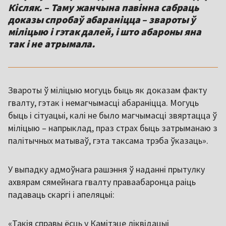
Кісляк. – Таму жанчына павінна сабраць
доказы спробаў абараніцца – звароты ў
міліцыю і гэтак далей, і што абароны яна
так і не атрымала.
Звароты ў міліцыю могуць быць як доказам факту
гвалту, гэтак і немагчымасці абараніцца. Могуць
быць і сітуацыі, калі не было магчымасці звяртацца ў
міліцыю – напрыклад, праз страх быць затрыманаю з
палітычных матываў, гэта таксама трэба ўказаць».
У выпадку адмоўнага рашэння ў наданні прытулку
ахвярам сямейнага гвалту праваабаронца раіць
падаваць скаргі і апеляцыі:
«Такія справы ёсць у Камітэце ліквідацыі