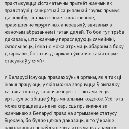
практыкуецца сістэматычны прыгнёт жанчын як
прадстаўніц канкрэтнай сацыяльнай групы: прымус
да шлюбу, сістэматычнае згвалтаванне,
правядзенне хірургічных аперацыяў, звязаных з
жаночым абразаннем і гэтак далей. То бок тут трэба
даказаць, што жанчыну пераследуюць сямейнікі,
супольнасць, і яна не можа атрымаць абароны з боку
дзяржавы, бо гэтая дзяржава ўхваляе такія нормы
стасункаў у сям’і».
У Беларусі існуюць праваахоўныя органы, якія так ці
інакш працуюць, у якія можна звярнуцца ў выпадку
хатняга гвалту, зазначае юрыст. Таксама ёсць
артыкул за збіццё ў Крымінальным кодэксе. Усё гэта
можа спрацаваць не на карысць прызнання за
жанчынаю з Беларусі права на атрыманне статусу
ўцекача, бо будзе цяжка даказаць, што ў краіне
паходжання сапраўды нельга атрымаць дапамогу.