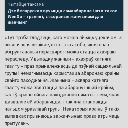
Чытайце таксама:
Дзе беларускам вучыцца самаабароне і што такое
WenDo – трэнінгі, створаныя жанчынамі для
жанчын?
«Тут трэба глядзець, каго можна лічыць уцекачом. З
вызначэння вынікае, што гэта асоба, якая праз
абгрунтаваныя перасцярогі можа стацца ахвяраю
пераследу. У выпадку жанчын – ахвяраў хатняга
гвалту – праз прыналежнасць да пэўнай сацыяльнай
групы і немагчымасць карыстацца абаронаю краіны
свайго паходжання. Жанчына – ахвяра хатняга
гвалту можа звяртацца па абарону іншай краіны,
калі ў краіне ейнага паходжання няма сістэмы, якая
дазваляе ёй абараняцца, і так яна становіцца
чальцом уразлівай групы. Некаторыя краіны ў такіх
выпадках прызнаюць за жанчынаю права атрымаць
прытулак».