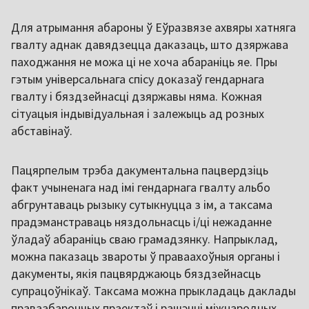
Для атрымання абароны ў Еўразвязе ахвяры хатняга
гвалту аднак давядзецца даказаць, што дзяржава
паходжання не можа ці не хоча абараніць яе. Пры
гэтым універсальнага спісу доказаў гендарнага
гвалту і бяздзейнасці дзяржавы няма. Кожная
сітуацыя індывідуальная і залежыць ад розных
абставінаў.
Пацярпелым трэба дакументальна пацвердзіць
факт учыненага над імі гендарнага гвалту альбо
абгрунтаваць рызыку сутыкнуцца з ім, а таксама
прадэманстраваць няздольнасць і/ці нежаданне
ўладаў абараніць сваю грамадзянку. Напрыклад,
можна паказаць звароты ў праваахоўныя органы і
дакументы, якія пацвярджаюць бяздзейнасць
супрацоўнікаў. Таксама можна прыкладаць даклады
праваабарончых праектаў і рашэнні міжнародных