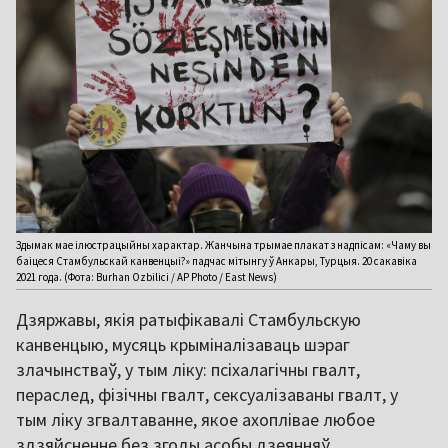
Здымак мае ілюстрацыйны характар. Жанчына трымае плакат з надпісам: «Чаму вы
баіцеся Стамбульскай канвенцыі?» падчас мітынгу ў Анкары, Турцыя. 20 сакавіка
2021 года. (Фота: Burhan Ozbilici / AP Photo / East News)
Дзяржавы, якія ратыфікавалі Стамбульскую
канвенцыю, мусяць крыміналізаваць шэраг
злачынстваў, у тым ліку: псіхалагічны гвалт,
пераслед, фізічны гвалт, сексуалізаваны гвалт, у
тым ліку згвалтаванне, якое ахоплівае любое
здзяйсненне без згоды асобы дзеянняў