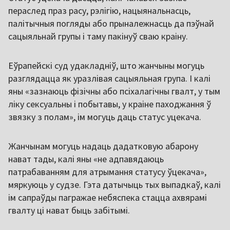
пераслед праз расу, рэлігію, нацыянальнасць,
палітычныя погляды або прыналежнасць да пэўнай
сацыяльнай групы і таму пакінуў сваю краіну.
Еўрапейскі суд удакладніў, што жанчыны могуць
разглядацца як уразлівая сацыяльная група. І калі
яны «зазнаюць фізічны або псіхалагічны гвалт, у тым
ліку сексуальны і побытавы, у краіне паходжання ў
звязку з полам», ім могуць даць статус уцекача.
Жанчынам могуць надаць дадатковую абарону
нават тады, калі яны «не адпавядаюць
патрабаванням для атрымання статусу ўцекача»,
мяркуюць у судзе. Гэта датычыць тых выпадкаў, калі
ім сапраўды пагражае небяспека стацца ахвярамі
гвалту ці нават быць забітымі.