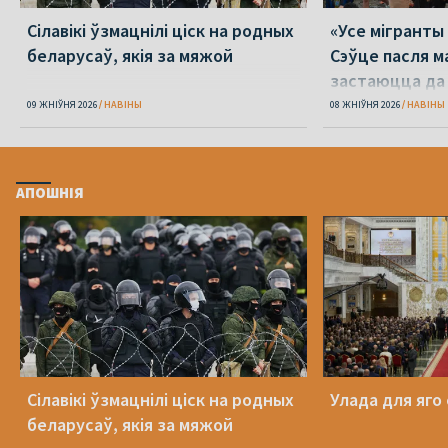
Сілавікі ўзмацнілі ціск на родных
«Усе мігранты 
беларусаў, якія за мяжой
Сэўце пасля м
застаюцца да 
09 ЖНІЎНЯ 2026
НАВІНЫ
08 ЖНІЎНЯ 2026
НАВІНЫ
АПОШНІЯ
Сілавікі ўзмацнілі ціск на родных
Улада для яго
беларусаў, якія за мяжой