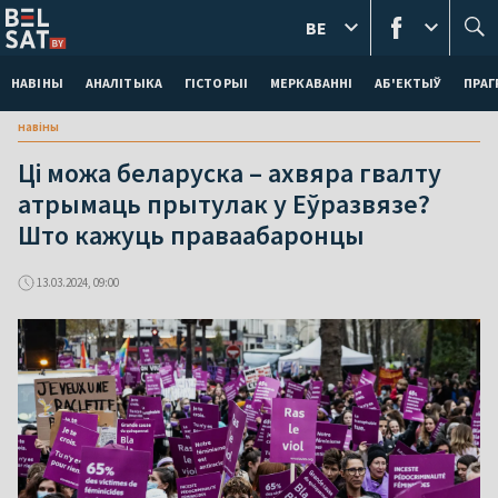
BE
НАВІНЫ
АНАЛІТЫКА
ГІСТОРЫІ
МЕРКАВАННI
АБ'ЕКТЫЎ
ПРАГ
навіны
Ці можа беларуска – ахвяра гвалту
атрымаць прытулак у Еўразвязе?
Што кажуць праваабаронцы
13.03.2024, 09:00