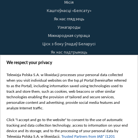
Місія
Каштоўнасці «Белсату»
Як нас глядзець
Узнагароды
Міжнародная супраца
Ціск з боку ўладаў Беларусі
Як нас падтрымаць
Правілы выкарыстання матэрыялаў
We respect your privacy
Інфармацыя аб адпраўніку
Telewizja Polska S.A. w likwidacji processes your personal data collected
Бяспека
when you visit individual websites on the tvp.pl Portal (hereinafter referred
Youtube
to as the Portal), including information saved using technologies used to
track and store them, such as cookies, web beacons or other similar
Белсат news
technologies enabling the provision of tailored and secure services,
personalize content and advertising, provide social media features and
Белсат Shorts
analyze Internet traffic.
Белсат Life
Жэстачайшы мульт
Click "I accept and go to the website" to consent to the use of automatic
tracking and data collection technology, access to information on your end
Belsat English
device and its storage, and to the processing of your personal data by
Biełsat PL
Telewizja Polska S.A. w likwidacji,
Trusted Partners from IAB* (1201