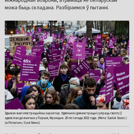
можа быць складана. Разбіраемся ў пытанні.
Здымак мае ілюстрацыйны характар. Удзельнікі дэманстрацыі супраць гвалту ў
адносінах да жанчын у Парыж, Францыя. 20 лістапада 2021 года. (Фота: Sadak Souici /
Le Pictorium / East News)