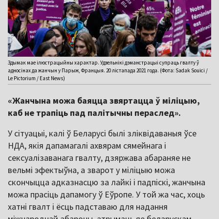
Здымак мае ілюстрацыйны характар. Удзельнікі дэманстрацыі супраць гвалту ў
адносінах да жанчын у Парыж, Францыя. 20 лістапада 2021 года. (Фота: Sadak Souici /
Le Pictorium / East News)
«Жанчына можа баяцца звяртацца ў міліцыю,
каб не трапіць пад палітычны пераслед».
У сітуацыі, калі ў Беларусі былі зліквідаваныя ўсе
НДА, якія дапамагалі ахвярам сямейнага і
сексуалізаванага гвалту, дзяржава абараняе не
вельмі эфектыўна, а зварот у міліцыю можа
скончыцца адказнасцю за лайкі і падпіскі, жанчына
можа прасіць дапамогу ў Еўропе. У той жа час, хоць
хатні гвалт і ёсць падставаю для надання
міжнароднай абароны, атрымаць яе беларускам