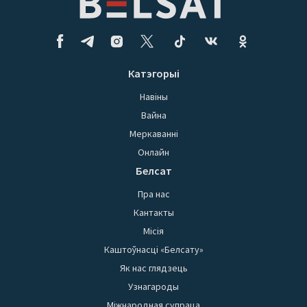
Катэгорыі
Навіны
Вайна
Меркаванні
Онлайн
Белсат
Пра нас
Кантакты
Місія
Каштоўнасці «Белсату»
Як нас глядзець
Узнагароды
Міжнародная супраца