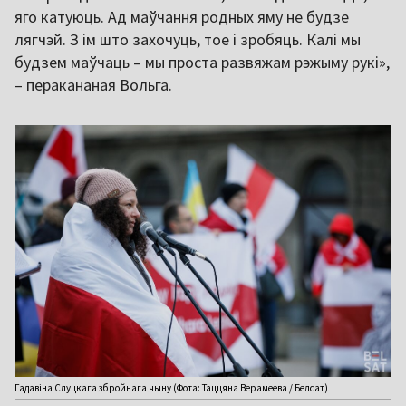
яго катуюць. Ад маўчання родных яму не будзе
лягчэй. З ім што захочуць, тое і зробяць. Калі мы
будзем маўчаць – мы проста развяжам рэжыму рукі»,
– перакананая Вольга.
Гадавіна Слуцкага збройнага чыну (Фота: Таццяна Верамеева / Белсат)