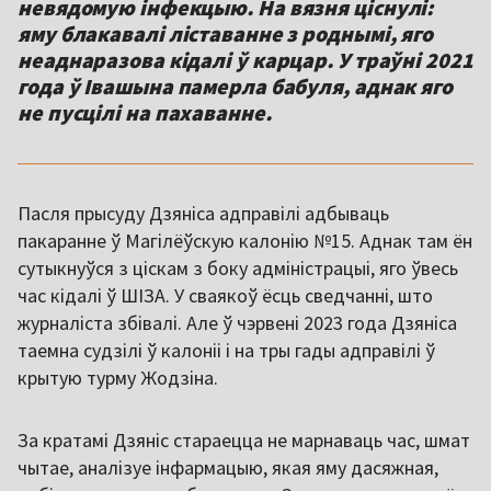
невядомую інфекцыю. На вязня ціснулі:
яму блакавалі ліставанне з роднымі, яго
неаднаразова кідалі ў карцар. У траўні 2021
года ў Івашына памерла бабуля, аднак яго
не пусцілі на пахаванне.
Пасля прысуду Дзяніса адправілі адбываць
пакаранне ў Магілёўскую калонію №15. Аднак там ён
сутыкнуўся з ціскам з боку адміністрацыі, яго ўвесь
час кідалі ў ШІЗА. У сваякоў ёсць сведчанні, што
журналіста збівалі. Але ў чэрвені 2023 года Дзяніса
таемна судзілі ў калоніі і на тры гады адправілі ў
крытую турму Жодзіна.
За кратамі Дзяніс стараецца не марнаваць час, шмат
чытае, аналізуе інфармацыю, якая яму дасяжная,