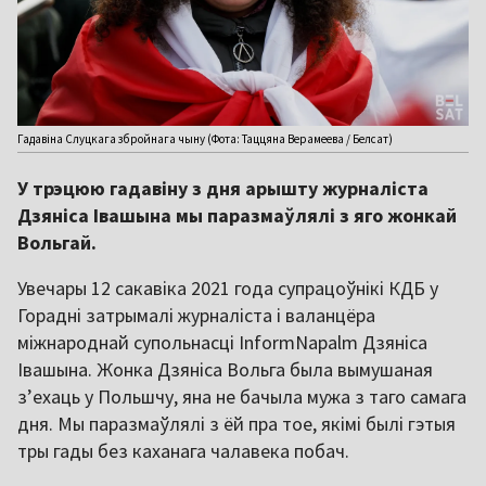
Гадавіна Слуцкага збройнага чыну (Фота: Таццяна Верамеева / Белсат)
У трэцюю гадавіну з дня арышту журналіста
Дзяніса Івашына мы паразмаўлялі з яго жонкай
Вольгай.
Увечары 12 сакавіка 2021 года супрацоўнікі КДБ у
Горадні затрымалі журналіста і валанцёра
міжнароднай супольнасці InformNapalm Дзяніса
Івашына. Жонка Дзяніса Вольга была вымушаная
з’ехаць у Польшчу, яна не бачыла мужа з таго самага
дня. Мы паразмаўлялі з ёй пра тое, якімі былі гэтыя
тры гады без каханага чалавека побач.