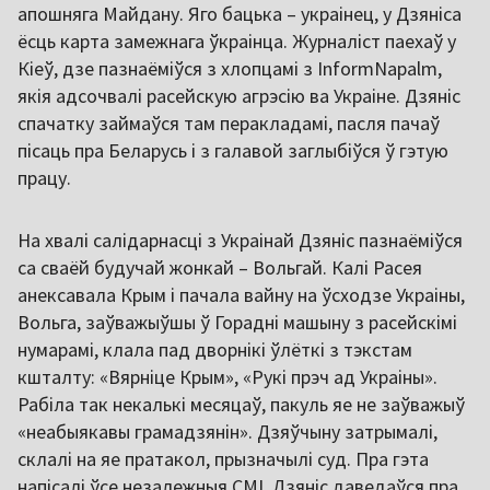
апошняга Майдану. Яго бацька – украінец, у Дзяніса
ёсць карта замежнага ўкраінца. Журналіст паехаў у
Кіеў, дзе пазнаёміўся з хлопцамі з InformNapalm,
якія адсочвалі расейскую агрэсію ва Украіне. Дзяніс
спачатку займаўся там перакладамі, пасля пачаў
пісаць пра Беларусь і з галавой заглыбіўся ў гэтую
працу.
На хвалі салідарнасці з Украінай Дзяніс пазнаёміўся
са сваёй будучай жонкай – Вольгай. Калі Расея
анексавала Крым і пачала вайну на ўсходзе Украіны,
Вольга, заўважыўшы ў Горадні машыну з расейскімі
нумарамі, клала пад дворнікі ўлёткі з тэкстам
кшталту: «Вярніце Крым», «Рукі прэч ад Украіны».
Рабіла так некалькі месяцаў, пакуль яе не заўважыў
«неабыякавы грамадзянін». Дзяўчыну затрымалі,
склалі на яе пратакол, прызначылі суд. Пра гэта
напісалі ўсе незалежныя СМІ. Дзяніс даведаўся пра