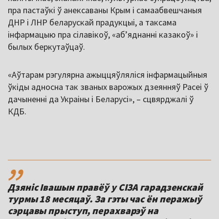
пра пастаўкі ў анексаваны Крым і самаабвешчаныя
ДНР і ЛНР беларускай прадукцыі, а таксама
інфармацыю пра сілавікоў, «аб’яднанні казакоў» і
былых беркутаўцаў.
«Аўтарам рэгулярна ажыццяўляліся інфармацыйныя
ўкіды адносна так званых варожых дзеянняў Расеі ў
дачыненні да Украіны і Беларусі», – сцвярджалі ў
КДБ.
,,
Дзяніс Івашын правёў у СІЗА гарадзенскай
турмы 18 месяцаў. За гэты час ён перажыў
сэрцавы прыступ, перахварэў на