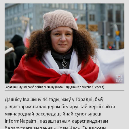
Гадавіна Слуцкага збройнага чыну (Фота: Таццяна Верамеева / Белсат)
Дзянісу Івашыну 44 гады, жыў у Горадні, быў
рэдактарам-валанцёрам беларускай версіі сайта
міжнароднай расследацыйнай супольнасці
InformNapalm і пазаштатным карэспандэнтам
беларускага выдання «Новы Час». Ён вядомы