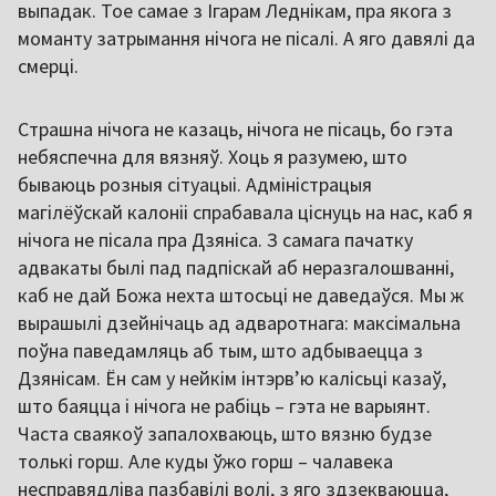
выпадак. Тое самае з Ігарам Леднікам, пра якога з
моманту затрымання нічога не пісалі. А яго давялі да
смерці.
Страшна нічога не казаць, нічога не пісаць, бо гэта
небяспечна для вязняў. Хоць я разумею, што
бываюць розныя сітуацыі. Адміністрацыя
магілёўскай калоніі спрабавала ціснуць на нас, каб я
нічога не пісала пра Дзяніса. З самага пачатку
адвакаты былі пад падпіскай аб неразгалошванні,
каб не дай Божа нехта штосьці не даведаўся. Мы ж
вырашылі дзейнічаць ад адваротнага: максімальна
поўна паведамляць аб тым, што адбываецца з
Дзянісам. Ён сам у нейкім інтэрв’ю калісьці казаў,
што баяцца і нічога не рабіць – гэта не варыянт.
Часта сваякоў запалохваюць, што вязню будзе
толькі горш. Але куды ўжо горш – чалавека
несправядліва пазбавілі волі, з яго здзекваюцца,