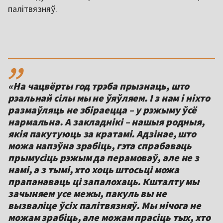
палітвязняў.
,,
«На чацвёрты год трэба прызнаць, што
рэальнай сілы мы не ўяўляем. І з нам і ніхто
размаўляць не збіраецца – у рэжыму ўсё
нармальна. А закладнікі – нашыя родныя,
якія пакутуюць за кратамі. Адзінае, што
можа напэўна зрабіць, гэта спрабаваць
прымусіць рэжым да перамоваў, але не з
намі, а з тымі, хто хоць штосьці можа
прапанаваць ці запалохаць. Кшталту мы
зачыняем усе межы, пакуль вы не
вызваліце ўсіх палітвязняў. Мы нічога не
можам зрабіць, але можам прасіць тых, хто