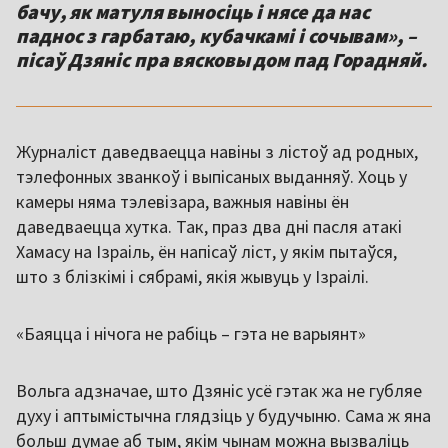
бачу, як матуля выносіць і нясе да нас
паднос з гарбатаю, кубачкамі і сочывам», –
пісаў Дзяніс пра вясковы дом пад Горадняй.
Журналіст даведваецца навіны з лістоў ад родных,
тэлефонных званкоў і выпісаных выданняў. Хоць у
камеры няма тэлевізара, важныя навіны ён
даведваецца хутка. Так, праз два дні пасля атакі
Хамасу на Ізраіль, ён напісаў ліст, у якім пытаўся,
што з блізкімі і сябрамі, якія жывуць у Ізраілі.
«Баяцца і нічога не рабіць – гэта не варыянт»
Вольга адзначае, што Дзяніс усё гэтак жа не губляе
духу і аптымістычна глядзіць у будучыню. Сама ж яна
больш думае аб тым, якім чынам можна вызваліць