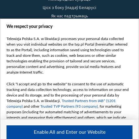
Ціск з боку ўладаў Беларусі
Як нас падтрымаць
Правілы выкарыстання матэрыялаў
We respect your privacy
Інфармацыя аб адпраўніку
Telewizja Polska S.A. w likwidacji processes your personal data collected
Бяспека
when you visit individual websites on the tvp.pl Portal (hereinafter referred
Youtube
to as the Portal), including information saved using technologies used to
track and store them, such as cookies, web beacons or other similar
Белсат news
technologies enabling the provision of tailored and secure services,
personalize content and advertising, provide social media features and
Белсат Shorts
analyze Internet traffic.
Белсат Life
Click "I accept and go to the website" to consent to the use of automatic
Жэстачайшы мульт
tracking and data collection technology, access to information on your end
Belsat English
device and its storage, and to the processing of your personal data by
Telewizja Polska S.A. w likwidacji,
Trusted Partners from IAB* (1201
Biełsat PL
company)
and other
Trusted TVP Partners (93 company)
, for marketing
Белсат Now
purposes (including for automated matching of advertisements to your
interests and measuring their effectiveness) and others, which we indicate
Белсат History
below.
Белсат Music
Enable All and Enter our Website
The purposes of processing your data by TVP S.A. w likwidacji are as
Белсат Doc
follows: