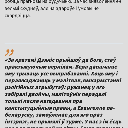
робіць прагнозы на будучыню. За час зняволення ён
вельмі схуднеў, але на здароўе і ўмовы не
скардзіцца.
,,
«За кратамі Дзяніс прыйшоў да Бога, стаў
практыкуючым вернікам. Вера дапамагае
яму трываць усе выпрабаванні. Хоць яму і
перашкаджаюць у малітвах, выкарыстанні
рэлігійных атрыбутаў: ружанец у яго
забіралі двойчы, малітоўнік перадалі
толькі пасля нагадвання пра
канстытуцыйныя правы, а Евангелле па-
беларуску, замоўленае для яго праз
інтэрнэт, не прынялі ў турме. У нас з ім ёсць