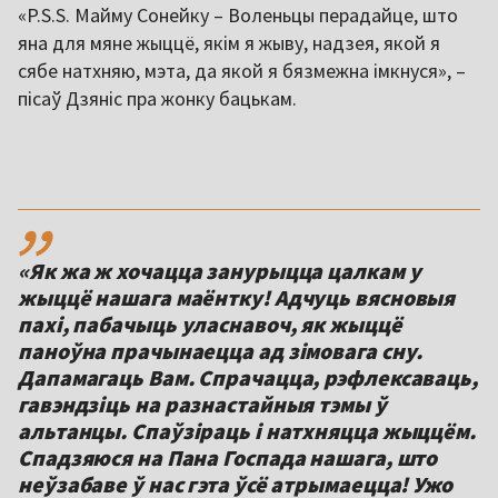
«P.S.S. Майму Сонейку – Воленьцы перадайце, што
яна для мяне жыццё, якім я жыву, надзея, якой я
сябе натхняю, мэта, да якой я бязмежна імкнуся», –
пісаў Дзяніс пра жонку бацькам.
,,
«Як жа ж хочацца занурыцца цалкам у
жыццё нашага маёнтку! Адчуць вясновыя
пахі, пабачыць уласнавоч, як жыццё
паноўна прачынаецца ад зімовага сну.
Дапамагаць Вам. Спрачацца, рэфлексаваць,
гавэндзіць на разнастайныя тэмы ў
альтанцы. Спаўзіраць і натхняцца жыццём.
Спадзяюся на Пана Госпада нашага, што
неўзабаве ў нас гэта ўсё атрымаецца! Ужо