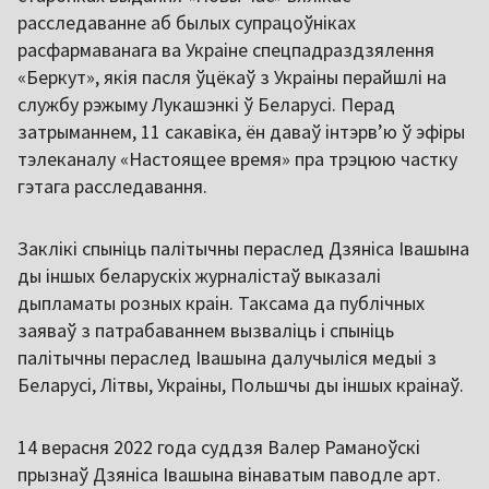
расследаванне аб былых супрацоўніках
расфармаванага ва Украіне спецпадраздзялення
«Беркут», якія пасля ўцёкаў з Украіны перайшлі на
службу рэжыму Лукашэнкі ў Беларусі. Перад
затрыманнем, 11 сакавіка, ён даваў інтэрв’ю ў эфіры
тэлеканалу «Настоящее время» пра трэцюю частку
гэтага расследавання.
Заклікі спыніць палітычны пераслед Дзяніса Івашына
ды іншых беларускіх журналістаў выказалі
дыпламаты розных краін. Таксама да публічных
заяваў з патрабаваннем вызваліць і спыніць
палітычны пераслед Івашына далучыліся медыі з
Беларусі, Літвы, Украіны, Польшчы ды іншых краінаў.
14 верасня 2022 года суддзя Валер Раманоўскі
прызнаў Дзяніса Івашына вінаватым паводле арт.