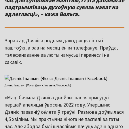
час для супольнай малітвы, і гэта дапамагае
падтрымліваць духоўную сувязь нават на
адлегласці», – кажа Вольга.
Зараз ад Дзяніса родным даходзяць лісты і
паштоўкі, а раз на месяц ён ім тэлефануе. Праўда,
тэлефанаванне за люты чамусьці перанеслі на
сакавік.
Дзяніс Івашын. (Фота: Дзяніс Івашын / Facebook)
«Маці бачыла Дзяніса двойчы: пасля прысуду і
першай апеляцыі ўвосень 2022 году. Упершыню
Дзяніс пазваніў сёлета ў траўні. Размова доўжылася
4,5 хвіліны. Мы практычна нічога не паспелі за гэты
час. Але абодва былі шчаслівыя пачуць адзін аднаго