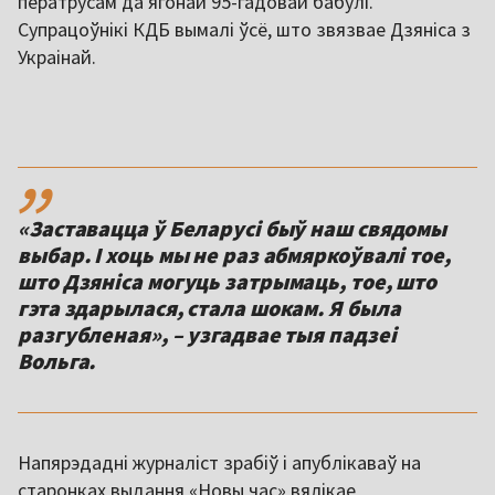
ператрусам да ягонай 95-гадовай бабулі.
Супрацоўнікі КДБ вымалі ўсё, што звязвае Дзяніса з
Украінай.
,,
«Заставацца ў Беларусі быў наш свядомы
выбар. І хоць мы не раз абмяркоўвалі тое,
што Дзяніса могуць затрымаць, тое, што
гэта здарылася, стала шокам. Я была
разгубленая», – узгадвае тыя падзеі
Вольга.
Напярэдадні журналіст зрабіў і апублікаваў на
старонках выдання «Новы час» вялікае