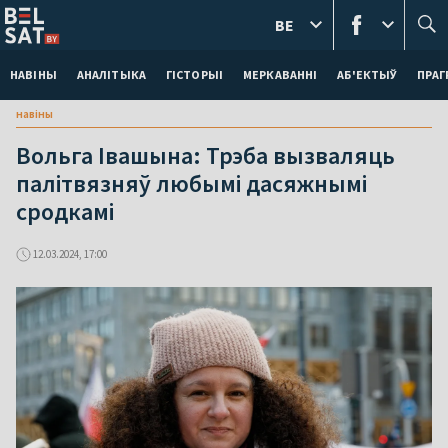
BE
НАВІНЫ
АНАЛІТЫКА
ГІСТОРЫІ
МЕРКАВАННI
АБ'ЕКТЫЎ
ПРАГ
навіны
Вольга Івашына: Трэба вызваляць
палітвязняў любымі дасяжнымі
сродкамі
12.03.2024, 17:00