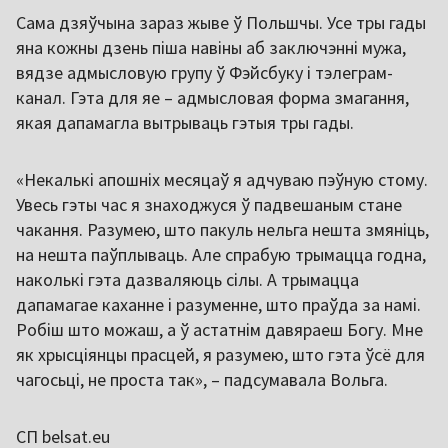
Сама дзяўчына зараз жыве ў Польшчы. Усе тры гады
яна кожны дзень піша навіны аб заключэнні мужа,
вядзе адмысловую групу ў Фэйсбуку і тэлеграм-
канал. Гэта для яе – адмысловая форма змагання,
якая дапамагла вытрываць гэтыя тры гады.
«Некалькі апошніх месяцаў я адчуваю пэўную стому.
Увесь гэты час я знаходжуся ў падвешаным стане
чакання. Разумею, што пакуль нельга нешта змяніць,
на нешта паўплываць. Але спрабую трымацца годна,
наколькі гэта дазваляюць сілы. А трымацца
дапамагае каханне і разуменне, што праўда за намі.
Робіш што можаш, а ў астатнім давяраеш Богу. Мне
як хрысціянцы прасцей, я разумею, што гэта ўсё для
чагосьці, не проста так», – падсумавала Вольга.
СП belsat.eu