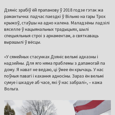
Дзяніс зрабіў ёй прапанову ў 2018 годзе гэтак жа
рамантычна: падчас паездкі ў Вільню на гары Трох
крыжоў, стаўшы на адно калена. Маладзёны ладзілі
вяселле ў нацыянальных традыцыях, шылі
спецыяльныя строі з арнаментам, а святкаваць
вырашылі ў вёсцы.
«У сямейных стасунках Дзяніс вельмі адказны і
надзейны. Для яго няма праблемы з дапамогай па
дому. Я нават не ведаю, ці ўмее ён крычаць. У нас
поўныя павагі і кахання адносіны. Зараз ён вельмі
сумуе і шкадуе аб часе, які ў нас забралі», – кажа
Вольга.