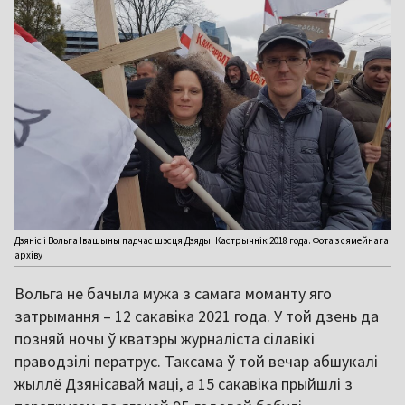
Дзяніс і Вольга Івашыны падчас шэсця Дзяды. Кастрычнік 2018 года. Фота з сямейнага
архіву
Вольга не бачыла мужа з самага моманту яго
затрымання – 12 сакавіка 2021 года. У той дзень да
позняй ночы ў кватэры журналіста сілавікі
праводзілі ператрус. Таксама ў той вечар абшукалі
жыллё Дзянісавай маці, а 15 сакавіка прыйшлі з