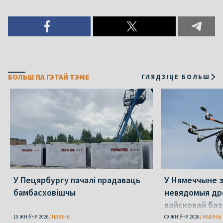
БОЛЬШ ПА ГЭТАЙ ТЭМЕ
ГЛЯДЗІЦЕ БОЛЬШ
У Пецярбургу пачалі прадаваць
У Нямеччыне 
бамбасховішчы
невядомыя др
вайсковай баз
10 ЖНІЎНЯ 2026
НАВІНЫ
09 ЖНІЎНЯ 2026
НАВІНЫ