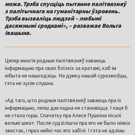
можа. Трэба спусціць пытанне палітвязняў
з палітычнага на гуманітарны ўзровень.
Трэба вызваліць людзей – любымі
дасяжнымі сродкамі», – разважае Вольга
Івашына.
Цяпер многія родныя палітвязняў хаваюць
інфармацыю пра сваіх блізкіх за кратамі, каб ім
нібыта не нашкодзіць. На думку нашай суразмоўцы,
гэта не зусім слушна.
«Ад таго, што родныя палітвязняў хаваюць пра іх
інфармацыю, лепш дакладна не становіцца. І хаця б
не стала горш. Спачатку пра Алеся Пушкіна пісалі
вельмі шмат. Пасля судзілішча пра яго не было ніякіх
звестак, і праз нейкі час яго забілі. І гэта не адзіны