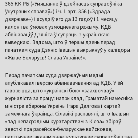
365 КК РБ («Умяшанне ў дзейнасць супрацоўніка
ўнутраных справаў») і ч. 1 арт. 356 («Здрада
дзяржаве») і асудзіў яго да 13 гадоў і 1 месяцу
калоніі ва ўмовах узмоцненага рэжыму. КДБ
абвінаваціў Дзяніса ў супрацы з украінскаю
выведкаю. Вядома, што ў першы дзень перад
пачаткам суда Дзяніс Івашын выкрыкнуў у калідоры
«Жыве Беларусь! Слава Украіне!».
Перад пачаткам суда дзяржаўныя медыі
апублікавалі версію абвінавачвання ад КДБ. У ёй
гаворыцца, што «украінскі бок» «заахвочваў»
журналіста за працу: напрыклад, Граматай намесніка
міністра абароны Украіны Ігара Далгова і картай
замежнага ўкраінца. Сілавікі распавялі, што Івашын
«пад непасрэдным куратарствам з Кіева» збіраў
звесткі пра расейска-беларускае вайсковае,
палітычнае, эканамічнае, культурнае супрацоўніцтва,