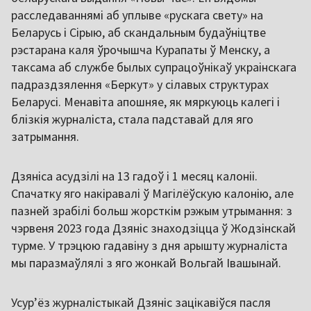
расследаваннямі аб уплыве «рускага свету» на
Беларусь і Сірыю, аб скандальным будаўніцтве
рэстарана каля ўрочышча Курапаты ў Менску, а
таксама аб службе былых супрацоўнікаў украінскага
падраздзялення «Беркут» у сілавых структурах
Беларусі. Менавіта апошняе, як мяркуюць калегі і
блізкія журналіста, стала падставай для яго
затрымання.
Дзяніса асудзілі на 13 гадоў і 1 месяц калоніі.
Спачатку яго накіравалі ў Магілёўскую калонію, але
пазней зрабілі больш жорсткім рэжым утрымання: з
чэрвеня 2023 года Дзяніс знаходзіцца ў Жодзінскай
турме. У трэцюю гадавіну з дня арышту журналіста
мы паразмаўлялі з яго жонкай Вольгай Івашынай.
Усур’ёз журналістыкай Дзяніс зацікавіўся пасля