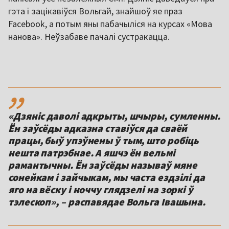
гэта і зацікавіўся Вольгай, знайшоў яе праз
Facebook, а потым яны пабачыліся на курсах «Мова
нанова». Неўзабаве пачалі сустракацца.
,,
«Дзяніс даволі адкрыты, шчыры, сумленны.
Ён заўсёды адказна ставіўся да сваёй
працы, быў упэўнены ў тым, што робіць
нешта патрэбнае. А яшчэ ён вельмі
рамантычны. Ён заўсёды называў мяне
сонейкам і зайчыкам, мы часта ездзілі да
яго на вёску і ноччу глядзелі на зоркі ў
тэлескоп», – распавядае Вольга Івашына.