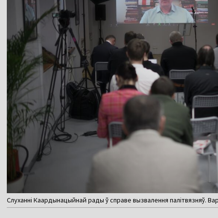
Слуханні Каардынацыйнай рады ў справе вызвалення палітвязняў. Вар