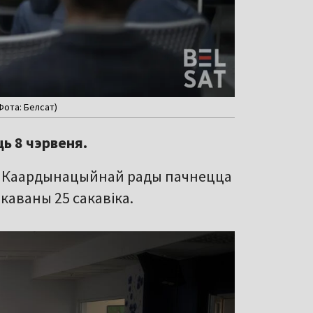
Фота: Белсат)
ь 8 чэрвеня.
ду Каардынацыйнай рады пачнецца
ікаваны 25 сакавіка.