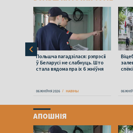
раўся ў
Польшча пагадзілася: рэпрэсіі
Віцеб
па зброю
ў Беларусі не слабнуць. Што
зале
стала вядома пра іх 6 жніўня
спёкі
06 ЖНІЎНЯ 2026
НАВІНЫ
06 ЖНІЎ
Item
1
АПОШНІЯ
of
4