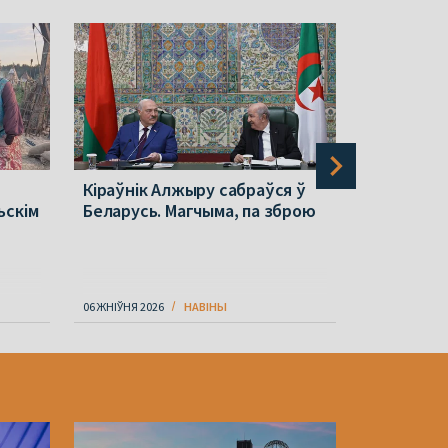
Кіраўнік Алжыру сабраўся ў
Польшча п
ьскім
Беларусь. Магчыма, па зброю
ў Беларус
стала вяд
06 ЖНІЎНЯ 2026
НАВІНЫ
06 ЖНІЎНЯ 202