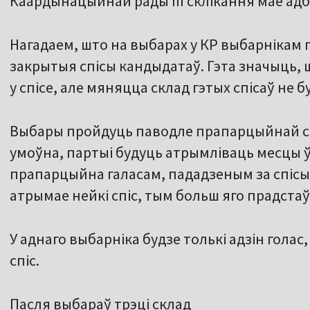
Каардынацыйнай рады ІІІ склікання мае адб
Нагадаем, што на выбарах у КР выбарнікам
закрытыя спісы кандыдатаў. Гэта значыць, ш
у спісе, але мяняцца склад гэтых спісаў не б
Выбары пройдуць паводле прапарцыйнай сіст
умоўна, партыі будуць атрымліваць месцы
прапарцыйна галасам, пададзеным за спісы
атрымае нейкі спіс, тым больш яго прадстаў
У аднаго выбарніка будзе толькі адзін голас
спіс.
Пасля выбараў трэці склад