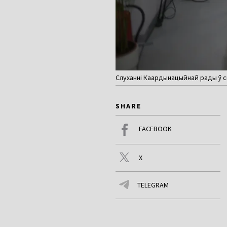
Слуханні Каардынацыйнай рады ў сп
SHARE
FACEBOOK
X
TELEGRAM