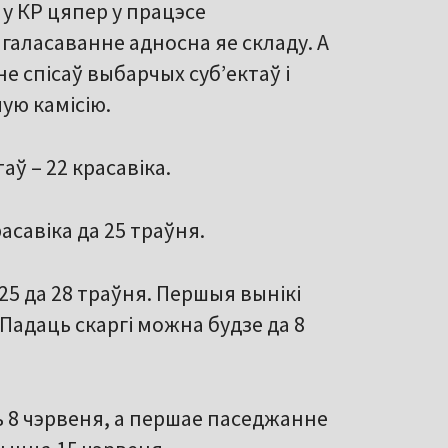
у КР цяпер у працэсе
галасаванне адносна яе складу. А
е спісаў выбарчых суб’ектаў і
ую камісію.
ў – 22 красавіка.
асавіка да 25 траўня.
25 да 28 траўня. Першыя вынікі
Падаць скаргі можна будзе да 8
 8 чэрвеня, а першае паседжанне