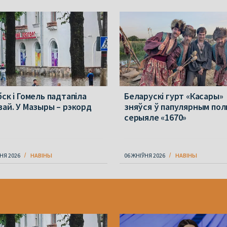
ск і Гомель падтапіла
Беларускі гурт «Касары»
вай. У Мазыры – рэкорд
зняўся ў папулярным пол
серыяле «1670»
НЯ 2026
НАВІНЫ
06 ЖНІЎНЯ 2026
НАВІНЫ