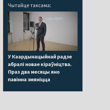
Чытайце таксама:
У Каардынацыйнай радзе
абралі новае кіраўніцтва.
Праз два месяцы яно
павінна змяніцца