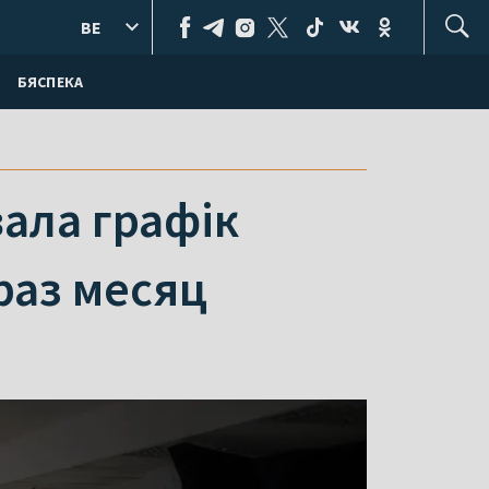
BE
БЯСПЕКА
ала графік
раз месяц