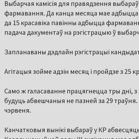
Выбарчая камісія для правядзення выбараў 
фармавання. Да канца месяца мае адбыцца 
да 15 красавіка павінны адбыцца фармаванн
падача дакументаў на рэгістрацыю ў выбарч
Запланаваны дэдлайн рэгістрацыі кандыдата
Агітацыя зойме адзін месяц і пройдзе з 25 кр
Само ж галасаванне працягнецца тры дні, з 
будуць абвешчаныя не пазней за 29 траўня. 
чэрвеня.
Канчатковыя вынікі выбараў у КР абвесцяць