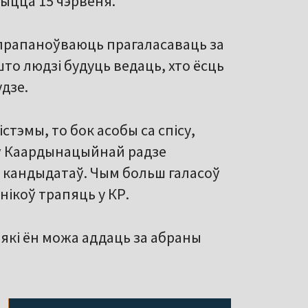
ыцца 15 чэрвеня.
 прапаноўваюць прагаласаваць за
то людзі будуць ведаць, хто ёсць
удзе.
эмы, то бок асобы са спісу,
 ў Каардынацыйнай радзе
 кандыдатаў. Чым больш галасоў
нікоў трапяць у КР.
, які ён можа аддаць за абраны