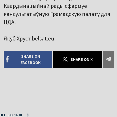
Каардынацыйнай рады сфармуе
кансультатыўную Грамадскую палату для
НДА.
Якуб Хруст belsat.eu
SHARE ON
SHARE ON X
FACEBOOK
ІЦЕ БОЛЬШ