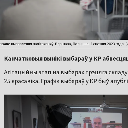
раве вызвалення палітвязняў. Варшава, Польшча. 2 снежня 2023 года. (
Канчатковыя вынікі выбараў у КР абвесцяц
Агітацыйны этап на выбарах трэцяга скла
25 красавіка. Графік выбараў у КР быў апубл