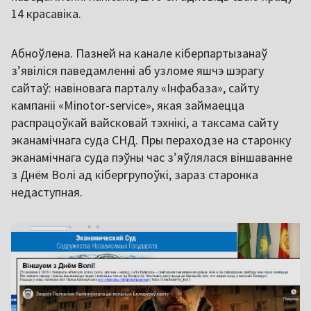
14 красавіка.
Абноўлена. Пазней на канале кіберпартызанаў
з’явіліся паведамленні аб узломе яшчэ шэрагу
сайтаў: навіновага парталу «Інфабаза», сайту
кампаніі «Minotor-service», якая займаецца
распрацоўкай вайсковай тэхнікі, а таксама сайту
эканамічнага суда СНД. Пры пераходзе на старонку
эканамічнага суда пэўны час з’яўлялася віншаванне
з Днём Волі ад кібергрупоўкі, зараз старонка
недаступная.