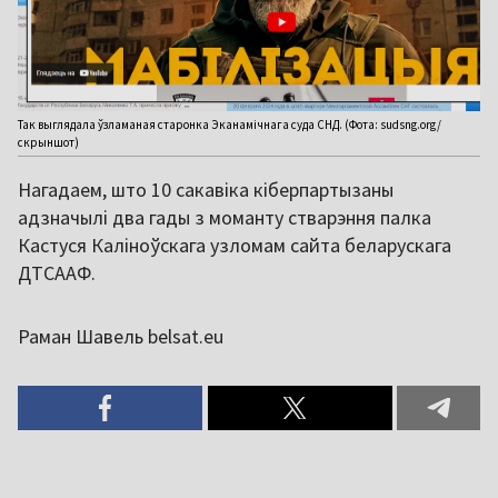
Так выглядала ўзламаная старонка Эканамічнага суда СНД. (Фота: sudsng.org/
скрыншот)
Нагадаем, што 10 сакавіка кіберпартызаны
адзначылі два гады з моманту стварэння палка
Кастуся Каліноўскага узломам сайта беларускага
ДТСААФ.
Раман Шавель belsat.eu