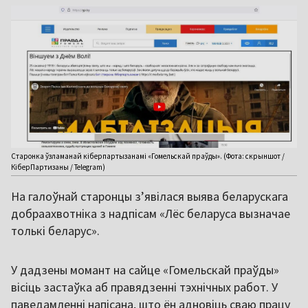
Старонка ўзламанай кіберпартызанамі «Гомельскай праўды». (Фота: скрыншот /
КіберПартизаны / Telegram)
На галоўнай старонцы з’явілася выява беларускага
добраахвотніка з надпісам «Лёс беларуса вызначае
толькі беларус».
У дадзены момант на сайце «Гомельскай праўды»
вісіць застаўка аб правядзенні тэхнічных работ. У
паведамленні напісана, што ён адновіць сваю працу