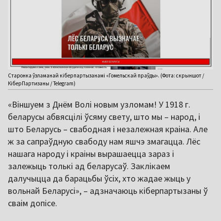
Старонка ўзламанай кіберпартызанамі «Гомельскай праўды». (Фота: скрыншот /
КіберПартизаны / Telegram)
«Віншуем з Днём Волі новым узломам! У 1918 г.
беларусы абвясцілі ўсяму свету, што мы – народ, і
што Беларусь – свабодная і незалежная краіна. Але
ж за сапраўдную свабоду нам яшчэ змагацца. Лёс
нашага народу і краіны вырашаецца зараз і
залежыць толькі ад беларусаў. Заклікаем
далучыцца да барацьбы ўсіх, хто жадае жыць у
вольнай Беларусі», – адзначаюць кіберпартызаны ў
сваім допісе.