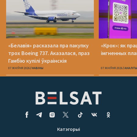
«Белавія» расказала пра пакупку
«Крок»: як пра
трох Boeing 737. Аказалася, праз
імгненных пла
Гамбію купілі ўкраінскія
07 ЖНІЎНЯ 2026
НАВІНЫ
07 ЖНІЎНЯ 2026
АНАЛІТ
Катэгорыі