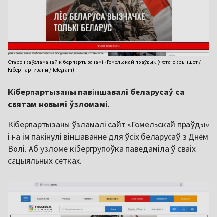
Старонка ўзламанай кіберпартызанамі «Гомельскай праўды». (Фота: скрыншот /
КіберПартизаны / Telegram)
Кіберпартызаны павіншавалі беларусаў са
святам новымі ўзломамі.
Кіберпартызаны ўзламалі сайт «Гомельскай праўды»
і на ім пакінулі віншаванне для ўсіх беларусаў з Днём
Волі. Аб узломе кібергрупоўка паведаміла ў сваіх
сацыяльных сетках.