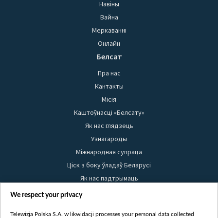
Навіны
Вайна
Меркаванні
Онлайн
Белсат
Пра нас
Кантакты
Місія
Каштоўнасці «Белсату»
Як нас глядзець
Узнагароды
Міжнародная супраца
Ціск з боку ўладаў Беларусі
Як нас падтрымаць
Правілы выкарыстання матэрыялаў
We respect your privacy
Інфармацыя аб адпраўніку
Telewizja Polska S.A. w likwidacji processes your personal data collected
Бяспека