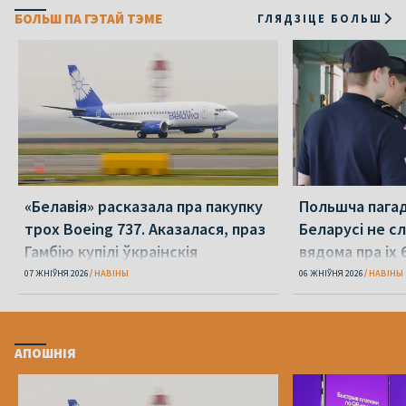
БОЛЬШ ПА ГЭТАЙ ТЭМЕ
ГЛЯДЗІЦЕ БОЛЬШ
«Белавія» расказала пра пакупку
Польшча пагадз
трох Boeing 737. Аказалася, праз
Беларусі не с
Гамбію купілі ўкраінскія
вядома пра іх 
07 ЖНІЎНЯ 2026
НАВІНЫ
06 ЖНІЎНЯ 2026
НАВІНЫ
АПОШНІЯ