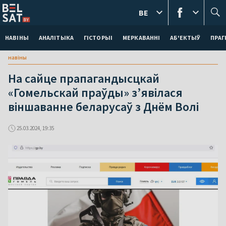
BE
НАВІНЫ
АНАЛІТЫКА
ГІСТОРЫІ
МЕРКАВАННI
АБ'ЕКТЫЎ
ПРАГ
навіны
На сайце прапагандысцкай
«Гомельскай праўды» з’явілася
віншаванне беларусаў з Днём Волі
25.03.2024, 19:35