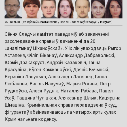
«Аналітыкі Ціханоўскай». (Фота: Вясна / Правы чалавека ў Беларусі / Telegram)
Сёння Следчы камітэт паведаміў аб заканчэнні
расследаванне справы ў дачыненні да 20
«аналітыкаў Ціханоўскай». У іх лік уваходзяць Рыгор
Астапеня, Філіп Біканаў, Аляксандр Дабравольскі,
Юрый Дракахруст, Андрэй Казакевіч, Ганна
Красуліна, Яўген Крыжаноўскі, Дзяніс Кучынскі,
Вераніка Лапуцька, Аляксандр Лагвінец, Ганна
Любакова, Васіль Навумаў, Марыя Рогава, Пётр
Рудкоўскі, Алеся Руднік, Наталля Рабава, Павел
Усаў, Таццяна Чуліцкая, Аляксандр Шлык, Кацярына
Шмаціна. Крымінальная справа перададзена ў суд,
фігурантаў абвінавачваюць па чатырох артыкулах
Крымінальнага кодэксу.