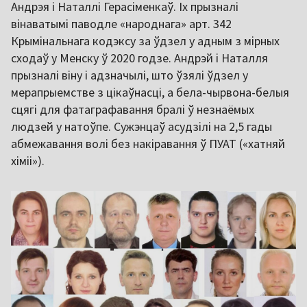
Андрэя і Наталлі Герасіменкаў. Іх прызналі
вінаватымі паводле «народнага» арт. 342
Крымінальнага кодэксу за ўдзел у адным з мірных
сходаў у Менску ў 2020 годзе. Андрэй і Наталля
прызналі віну і адзначылі, што ўзялі ўдзел у
мерапрыемстве з цікаўнасці, а бела-чырвона-белыя
сцягі для фатаграфавання бралі ў незнаёмых
людзей у натоўпе. Сужэнцаў асудзілі на 2,5 гады
абмежавання волі без накіравання ў ПУАТ («хатняй
хіміі»).