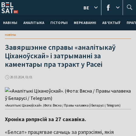
BE
НАВІНЫ
АНАЛІТЫКА
ГІСТОРЫІ
МЕРКАВАННI
АБ'ЕКТЫЎ
ПРАГ
навіны
Завяршэнне справы «аналітыкаў
Ціханоўскай» і затрыманні за
каментары пра тэракт у Расеі
28.03.2024, 01:01
«Аналітыкі Ціханоўскай». (Фота: Вясна / Правы чалавека ў Беларусі / Telegram)
Хроніка рэпрэсій за 27 сакавіка.
«Белсат» працягвае сачыць за рэпрэсіямі, якія