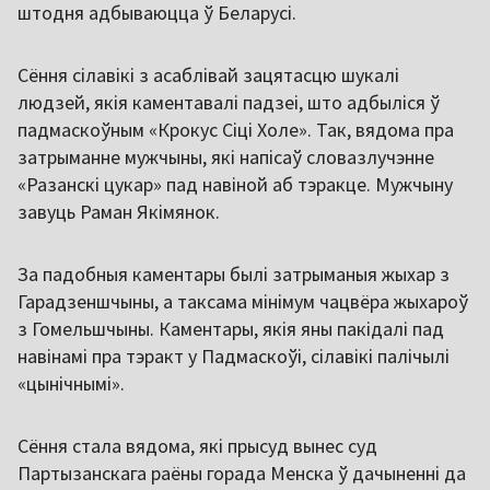
штодня адбываюцца ў Беларусі.
Сёння сілавікі з асаблівай зацятасцю шукалі
людзей, якія каментавалі падзеі, што адбыліся ў
падмаскоўным «Крокус Сіці Холе». Так, вядома пра
затрыманне мужчыны, які напісаў словазлучэнне
«Разанскі цукар» пад навіной аб тэракце. Мужчыну
завуць Раман Якімянок.
За падобныя каментары былі затрыманыя жыхар з
Гарадзеншчыны, а таксама мінімум чацвёра жыхароў
з Гомельшчыны. Каментары, якія яны пакідалі пад
навінамі пра тэракт у Падмаскоўі, сілавікі палічылі
«цынічнымі».
Сёння стала вядома, які прысуд вынес суд
Партызанскага раёны горада Менска ў дачыненні да