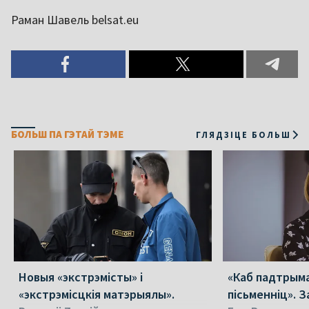
Раман Шавель belsat.eu
БОЛЬШ ПА ГЭТАЙ ТЭМЕ
ГЛЯДЗІЦЕ БОЛЬШ
Новыя «экстрэмісты» і
«Каб падтрыма
«экстрэмісцкія матэрыялы».
пісьменніц». З