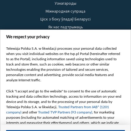
Узнагароды
Міжнародная супраца
Ціск з боку ўладаў Беларусі
Як нас падтрымаць
Правілы выкарыстання матэрыялаў
We respect your privacy
Інфармацыя аб адпраўніку
Telewizja Polska S.A. w likwidacji processes your personal data collected
Бяспека
when you visit individual websites on the tvp.pl Portal (hereinafter referred
Youtube
to as the Portal), including information saved using technologies used to
track and store them, such as cookies, web beacons or other similar
Белсат news
technologies enabling the provision of tailored and secure services,
personalize content and advertising, provide social media features and
Белсат Shorts
analyze Internet traffic.
Белсат Life
Click "I accept and go to the website" to consent to the use of automatic
Жэстачайшы мульт
tracking and data collection technology, access to information on your end
Belsat English
device and its storage, and to the processing of your personal data by
Telewizja Polska S.A. w likwidacji,
Trusted Partners from IAB* (1201
Biełsat PL
company)
and other
Trusted TVP Partners (93 company)
, for marketing
Белсат Now
purposes (including for automated matching of advertisements to your
interests and measuring their effectiveness) and others, which we indicate
Белсат History
below.