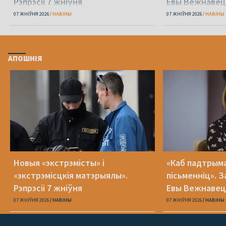
Рэпрэсіі 7 жніўня
Евы Вежнавец
07 ЖНІЎНЯ 2026
НАВІНЫ
07 ЖНІЎНЯ 2026
НАВІНЫ
АПОШНІЯ
Новыя «экстрэмісты» і
«Каб падтрыма
«экстрэмісцкія матэрыялы».
пісьменніц». З
Рэпрэсіі 7 жніўня
Евы Вежнавец
07 ЖНІЎНЯ 2026
НАВІНЫ
07 ЖНІЎНЯ 2026
НАВІНЫ