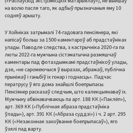
(«Распаўсюд экстрэмісцкіх матэрыялаў»), не выйшаў
на волю пасля таго, як адбыў прызначаныя яму 10
содняў арышту.
У Хойніках затрымалі 74-гадовага пенсіянера, які
напісаў больш за 1500 каментароў аб прадстаўніках
улады. Паводле следства, з кастрычніка 2020-га па
люты 2022-га мужчына сістэматычна размяшчаў
каментары пад фотаздымкамі прадстаўнікоў улады,
дзе, «не саромеючыся ў выразах, абражаў, публічна
прыніжаў і ганьбіў іх гонар і годнасць». Падчас
ператрусу ў яго дома знайшлі боепрыпасы.
Пенсіянер расказаў следчым, што калекцыянаваў іх.
Мужчыну абвінавачваюць па арт. 188 КК («Паклёп»),
арт. 369 КК («Публічная абраза прадстаўніка
ўлады»), арт. 391 КК («Абраза суддзі») і ч. 2 арт. 295
КК («Незаконнае захоўванне боепрыпасаў»), яго
ўзялі пад варту.