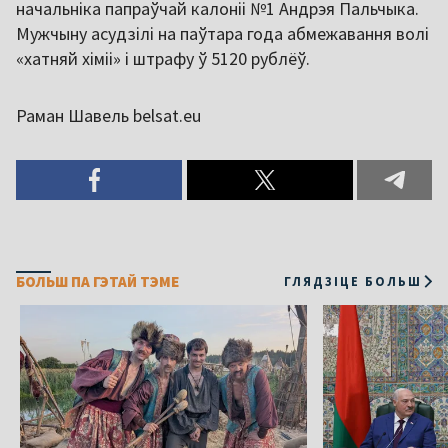
начальніка папраўчай калоніі №1 Андрэя Пальчыка.
Мужчыну асудзілі на паўтара года абмежавання волі
«хатняй хіміі» і штрафу ў 5120 рублёў.
Раман Шавель belsat.eu
БОЛЬШ ПА ГЭТАЙ ТЭМЕ
ГЛЯДЗІЦЕ БОЛЬШ