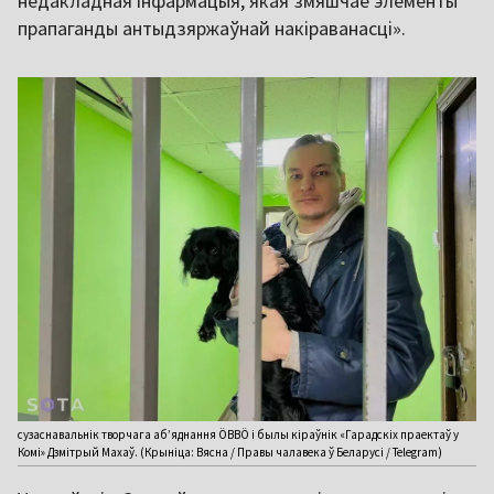
недакладная інфармацыя, якая змяшчае элементы
прапаганды антыдзяржаўнай накіраванасці».
сузаснавальнік творчага аб’яднання ÖВВÖ і былы кіраўнік «Гарадскіх праектаў у
Комі» Дзмітрый Махаў. (Крыніца: Вясна / Правы чалавека ў Беларусі / Telegram)