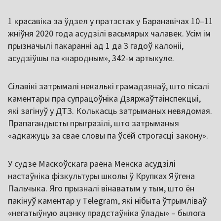
1 красавіка за ўдзел у пратэстах у Баранавічах 10–11
жніўня 2020 года асудзілі васьмярых чалавек. Усім ім
прызначылі пакаранні ад 1 да 3 гадоў калоніі,
асудзіўшы па «народным», 342-м артыкуле.
Сілавікі затрымалі некалькі грамадзянаў, што пісалі
каментары пра супрацоўніка Дзяржаўтаінспекцыі,
які загінуў у ДТЗ. Колькасць затрыманых невядомая.
Прапагандысты прыгразілі, што затрыманыя
«адкажуць за свае словы па ўсёй строгасці закону».
У судзе Маскоўскага раёна Менска асудзілі
настаўніка фізкультуры школы ў Крупках Яўгена
Пальчыка. Яго прызналі вінаватым у тым, што ён
пакінуў каментар у Telegram, які нібыта ўтрымліваў
«негатыўную ацэнку прадстаўніка ўлады» – былога