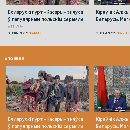
Беларускі гурт «Касары» зняўся
Кіраўнік Алжы
ў папулярным польскім серыяле
Беларусь. Маг
«1670»
06 ЖНІЎНЯ 2026
НАВІНЫ
06 ЖНІЎНЯ 2026
НАВІНЫ
АПОШНІЯ
Беларускі гурт «Касары» зняўся
Кіраўнік Алжы
ў папулярным польскім серыяле
Беларусь. Маг