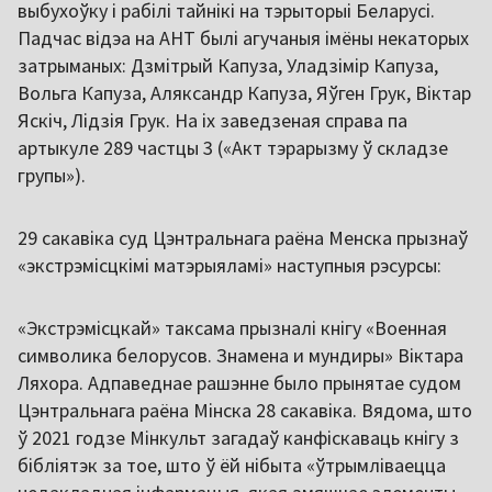
выбухоўку і рабілі тайнікі на тэрыторыі Беларусі.
Падчас відэа на АНТ былі агучаныя імёны некаторых
затрыманых: Дзмітрый Капуза, Уладзімір Капуза,
Вольга Капуза, Аляксандр Капуза, Яўген Грук, Віктар
Яскіч, Лідзія Грук. На іх заведзеная справа па
артыкуле 289 частцы 3 («Акт тэрарызму ў складзе
групы»).
29 сакавіка суд Цэнтральнага раёна Менска прызнаў
«экстрэмісцкімі матэрыяламі» наступныя рэсурсы:
«Экстрэмісцкай» таксама прызналі кнігу «Военная
символика белорусов. Знамена и мундиры» Віктара
Ляхора. Адпаведнае рашэнне было прынятае судом
Цэнтральнага раёна Мінска 28 сакавіка. Вядома, што
ў 2021 годзе Мінкульт загадаў канфіскаваць кнігу з
бібліятэк за тое, што ў ёй нібыта «ўтрымліваецца