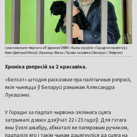
сузаснавальнік творчага аб’яднання ÖВВÖ і былы кіраўнік «Гарадскіх праектаў у
Комі» Дзмітрый Махаў. (Крыніца: Вясна / Правы чалавека ў Беларусі / Telegram)
Хроніка рэпрэсій за 2 красавіка.
«Белсат» штодня расказвае пра палітычныя рэпрэсіі,
якія чыняцца ў Беларусі рэжымам Аляксандра
Лукашэнкі.
У Горадні за падпал чырвона-зялёнага сцяга
затрымалі дзвюх дзяўчат 22 і 23 гадоў. Для гэтага
яны ўзялі швабру, абматалі яе папяровым ручніком,
падпалілі яго і такім чынам дацягнуліся да сцяга на