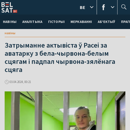
BE
НАВІНЫ
АНАЛІТЫКА
ГІСТОРЫІ
МЕРКАВАННI
АБ'ЕКТЫЎ
ПРАГ
навіны
Затрыманне актывіста ў Расеі за
аватарку з бела-чырвона-белым
сцягам і падпал чырвона-зялёнага
сцяга
03.04.2024, 00:21