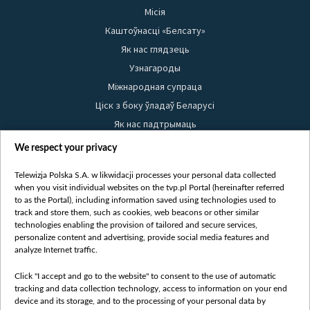
Місія
Каштоўнасці «Белсату»
Як нас глядзець
Узнагароды
Міжнародная супраца
Ціск з боку ўладаў Беларусі
Як нас падтрымаць
Правілы выкарыстання матэрыялаў
We respect your privacy
Інфармацыя аб адпраўніку
Telewizja Polska S.A. w likwidacji processes your personal data collected
Бяспека
when you visit individual websites on the tvp.pl Portal (hereinafter referred
Youtube
to as the Portal), including information saved using technologies used to
track and store them, such as cookies, web beacons or other similar
Белсат news
technologies enabling the provision of tailored and secure services,
personalize content and advertising, provide social media features and
Белсат Shorts
analyze Internet traffic.
Белсат Life
Жэстачайшы мульт
Click "I accept and go to the website" to consent to the use of automatic
tracking and data collection technology, access to information on your end
Belsat English
device and its storage, and to the processing of your personal data by