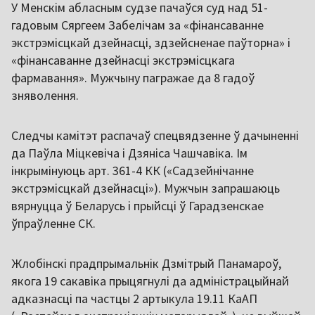
У Менскім абласным судзе пачаўся суд над 51-
гадовым Сяргеем Забелічам за «фінансаванне
экстрэмісцкай дзейнасці, здзейсненае паўторна» і
«фінансаванне дзейнасці экстрэмісцкага
фармавання». Мужчыну пагражае да 8 гадоў
зняволення.
Следчы камітэт распачаў спецвядзенне ў дачыненні
да Паўла Міцкевіча і Дзяніса Чашчавіка. Ім
інкрымінуюць арт. 361-4 КК («Садзейнічанне
экстрэмісцкай дзейнасці»). Мужчын запрашаюць
вярнуцца ў Беларусь і прыйсці ў Гарадзенскае
ўпраўленне СК.
Жлобінскі прадпрымальнік Дзмітрый Панамароў,
якога 19 сакавіка прыцягнулі да адміністрацыйнай
адказнасці па частцы 2 артыкула 19.11 КаАП