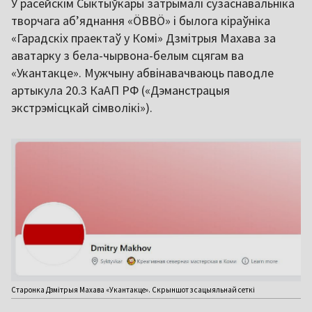
У расейскім Сыктыўкары затрымалі сузаснавальніка
творчага аб’яднання «ÖВВÖ» і былога кіраўніка
«Гарадскіх праектаў у Комі» Дзмітрыя Махава за
аватарку з бела-чырвона-белым сцягам ва
«Укантакце». Мужчыну абвінавачваюць паводле
артыкула 20.3 КаАП РФ («Дэманстрацыя
экстрэмісцкай сімволікі»).
Старонка Дзмітрыя Махава «Укантакце». Скрыншот з сацыяльнай сеткі