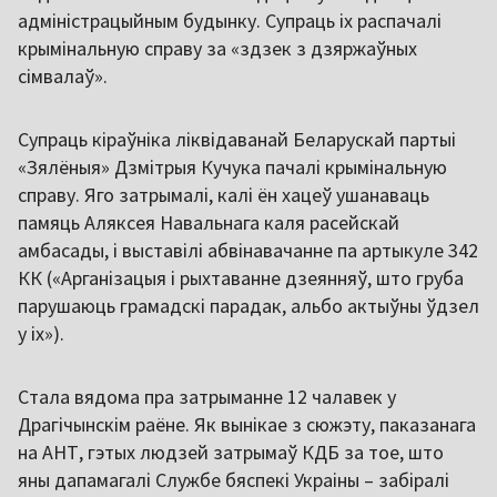
адміністрацыйным будынку. Супраць іх распачалі
крымінальную справу за «здзек з дзяржаўных
сімвалаў».
Супраць кіраўніка ліквідаванай Беларускай партыі
«Зялёныя» Дзмітрыя Кучука пачалі крымінальную
справу. Яго затрымалі, калі ён хацеў ушанаваць
памяць Аляксея Навальнага каля расейскай
амбасады, і выставілі абвінавачанне па артыкуле 342
КК («Арганізацыя і рыхтаванне дзеянняў, што груба
парушаюць грамадскі парадак, альбо актыўны ўдзел
у іх»).
Стала вядома пра затрыманне 12 чалавек у
Драгічынскім раёне. Як вынікае з сюжэту, паказанага
на АНТ, гэтых людзей затрымаў КДБ за тое, што
яны дапамагалі Службе бяспекі Украіны – забіралі