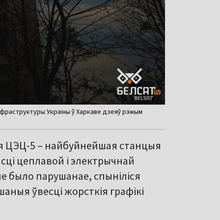
нфраструктуры Украіны ў Харкаве дзеяў рэжым
ая ЦЭЦ-5 – найбуйнейшая станцыя
асці цеплавой і электрычнай
нне было парушанае, спыніліся
шаныя ўвесці жорсткія графікі