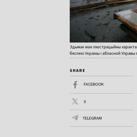
Здымак мае ілюстрацыйны характар
бяспекі Украіны і абласной Управы п
SHARE
FACEBOOK
X
TELEGRAM