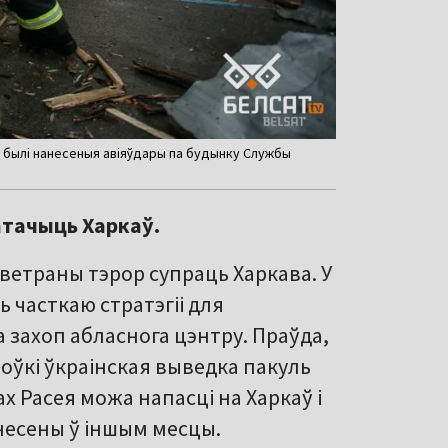
е былі нанесеныя авіяўдары па будынку Службы
атачыць Харкаў.
аветраны тэрор супраць Харкава. У
 часткаю стратэгіі для
а захоп абласнога цэнтру. Праўда,
оўкі ўкраінская выведка пакуль
ах Расея можа напасці на Харкаў і
анесены ў іншым месцы.