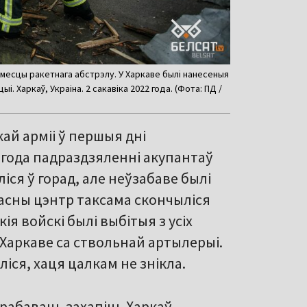
месцы ракетнага абстрэлу. У Харкаве былі нанесеныя
. Харкаў, Украіна. 2 сакавіка 2022 года. (Фота: ПД /
ай арміі ў першыя дні
года падраздзяленні акупантаў
іся ў горад, але неўзабаве былі
асны цэнтр таксама скончыліся
ія войскі былі выбітыя з усіх
а Харкаве са ствольнай артылерыі.
ліся, хаця цалкам не знікла.
рабаваць захапіць Харкаў,