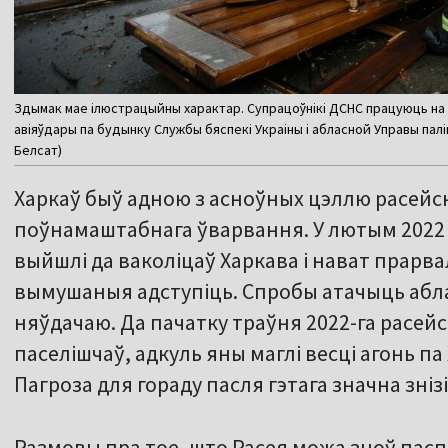
Здымак мае ілюстрацыйны характар. Супрацоўнікі ДСНС працуюць на 
авіяўдары па будынку Службы бяспекі Украіны і абласной Управы паліцыі
Белсат)
Харкаў быў адною з асноўных цэллю расейск
поўнамаштабнага ўварвання. У лютым 2022 
выйшлі да ваколіцаў Харкава і нават прарвал
вымушаныя адступіць. Спробы атачыць абл
няўдачаю. Да пачатку траўня 2022-га расейск
паселішчаў, адкуль яны маглі весці агонь п
Пагроза для гораду пасля гэтага значна знізі
Размовы пра тое, што Расея можа зноў пасп