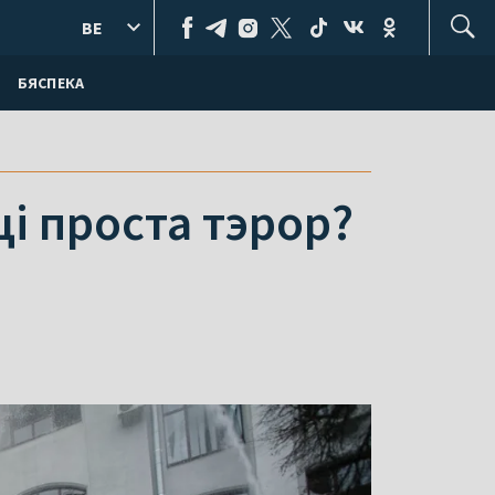
BE
БЯСПЕКА
ці проста тэрор?