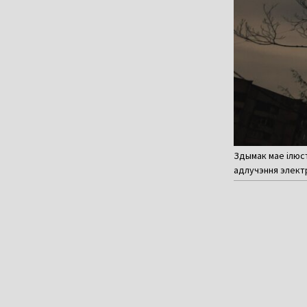
Здымак мае ілюс
адлучэння электра