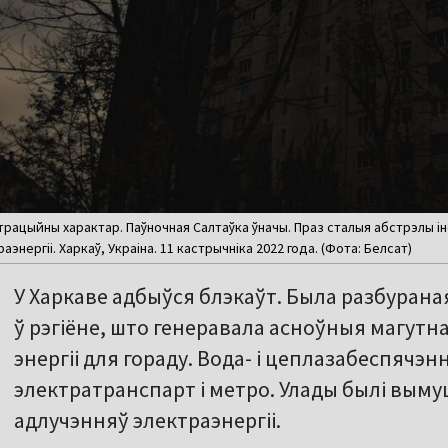
трацыйны характар. Паўночная Салтаўка ўначы. Праз сталыя абстрэлы і
энергіі. Харкаў, Украіна. 11 кастрычніка 2022 года. (Фота: Белсат)
У Харкаве адбыўся блэкаўт. Была разбуран
ў рэгіёне, што генеравала асноўныя магутн
энергіі для гораду. Вода- і цеплазабеспячэ
электратранспарт і метро. Улады былі выму
адлучэнняў электраэнергіі.