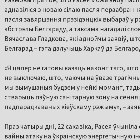
аднавіліся з новаю сілаю пасля пераабрання
пасля завяршэння прэзідэнцкіх выбараў у ра
абстрэлы Белгараду, а таксама нагадалі сл
Вячаслава Гладкова, які аднойчы заявіў, ш
Белгарад – гэта далучыць Харкаў да Белгаро
«Я цяпер не гатовы казаць наконт таго, што і
не выключаю, што, маючы на ўвазе трагічны
мы вымушаныя будзем у нейкі момант, тады
стварыць пэўную санітарную зону на сёння
падпарадкаваных кіеўскаму рэжыму», – заяві
Праз чатыры дні, 22 сакавіка, Расея ўчыніл
вайны атаку на ўкраінскую энергетычную і