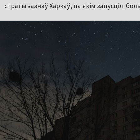
страты зазнаў Харкаў, па якім запусцілі боль