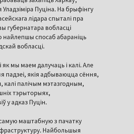
 Уладзіміра Пуціна. На брыфінгу
сейскага лідара спыталі пра
овы губернатара вобласці
то найлепшы спосаб абараніць
дскай вобласці.
 як мы маем далучаць і калі. Але
я падзеі, якія адбываюцца сёння,
, калі палічым мэтазгодным,
шніх тэрыторыях,
ў у адказ Пуцін.
а самую маштабную з пачатку
нфраструктуру. Найбольшыя