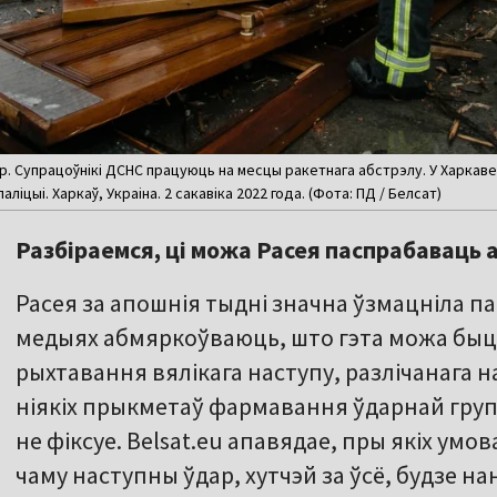
. Супрацоўнікі ДСНС працуюць на месцы ракетнага абстрэлу. У Харкав
аліцыі. Харкаў, Украіна. 2 сакавіка 2022 года. (Фота: ПД / Белсат)
Разбіраемся, ці можа Расея паспрабаваць 
Расея за апошнія тыдні значна ўзмацніла п
медыях абмяркоўваюць, што гэта можа быць
рыхтавання вялікага наступу, разлічанага н
ніякіх прыкметаў фармавання ўдарнай груп
не фіксуе. Belsat.eu апавядае, пры якіх умов
чаму наступны ўдар, хутчэй за ўсё, будзе н