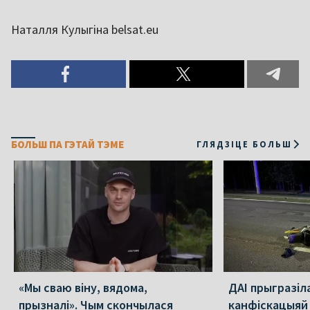
Наталля Кулыгіна belsat.eu
БОЛЬШ ПА ГЭТАЙ ТЭМЕ
ГЛЯДЗІЦЕ БОЛЬШ
«Мы сваю віну, вядома,
ДАІ прыгразіл
прызналі». Чым скончылася
канфіскацыяй