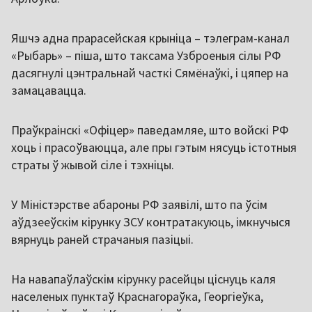
Яшчэ адна прарасейская крыніца – тэлеграм-канал
«Рыбарь» – піша, што таксама Узброеныя сілы РФ
дасягнулі цэнтральнай часткі Сямёнаўкі, і цяпер на
замацавацца.
Праўкраінскі «Офіцер» паведамляе, што войскі РФ
хоць і прасоўваюцца, але пры гэтым нясуць істотныя
страты ў жывой сіле і тэхніцы.
У Міністэрстве абароны РФ заявілі, што па ўсім
аўдзееўскім кірунку ЗСУ контратакуюць, імкнучыся
вярнуць раней страчаныя пазіцыі.
На навапаўлаўскім кірунку расейцы ціснуць каля
населеных пунктаў Краснагораўка, Георгіеўка,