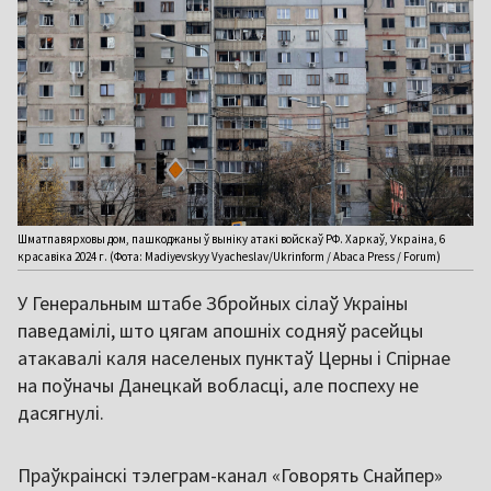
Шматпавярховы дом, пашкоджаны ў выніку атакі войскаў РФ. Харкаў, Украіна, 6
красавіка 2024 г. (Фота: Madiyevskyy Vyacheslav/Ukrinform / Abaca Press / Forum)
У Генеральным штабе Збройных сілаў Украіны
паведамілі, што цягам апошніх содняў расейцы
атакавалі каля населеных пунктаў Церны і Спірнае
на поўначы Данецкай вобласці, але поспеху не
дасягнулі.
Праўкраінскі тэлеграм-канал «Говорять Снайпер»