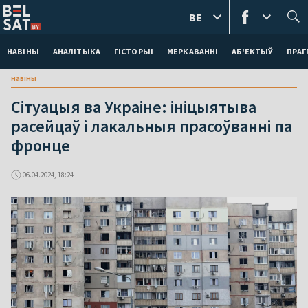
BE
НАВІНЫ
АНАЛІТЫКА
ГІСТОРЫІ
МЕРКАВАННI
АБ'ЕКТЫЎ
ПРАГ
навіны
Сітуацыя ва Украіне: ініцыятыва
расейцаў і лакальныя прасоўванні па
фронце
06.04.2024, 18:24