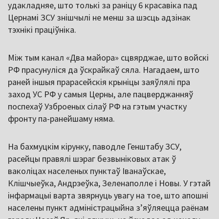
удакладняе, што толькі за раніцу 6 красавіка пад
Цернамі ЗСУ знішчылі не менш за шэсць адзінак
тэхнікі праціўніка.
Між тым канал «Два майора» сцвярджае, што войскі
РФ прасунуліся да ўскрайкаў сяла. Нагадаем, што
раней іншыя прарасейскія крыніцы заяўлялі пра
заход УС РФ у самыя Церны, але пацверджанняў
поспехаў Узброеных сілаў РФ на гэтым участку
фронту па-ранейшаму няма.
На бахмуцкім кірунку, паводле Генштабу ЗСУ,
расейцы правялі шэраг безвыніковых атак ў
ваколіцах населеных пунктаў Іванаўскае,
Клішчыеўка, Андрэеўка, Зеленаполле і Новы. У гэтай
інфармацыі варта звярнуць увагу на тое, што апошні
населены пункт адміністрацыйна з’яўляецца раёнам