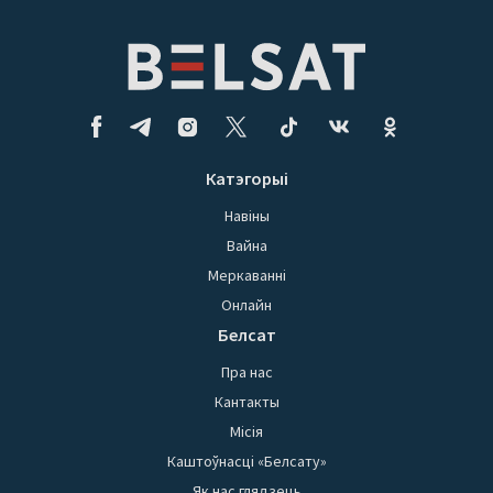
Катэгорыі
Навіны
Вайна
Меркаванні
Онлайн
Белсат
Пра нас
Кантакты
Місія
Каштоўнасці «Белсату»
Як нас глядзець