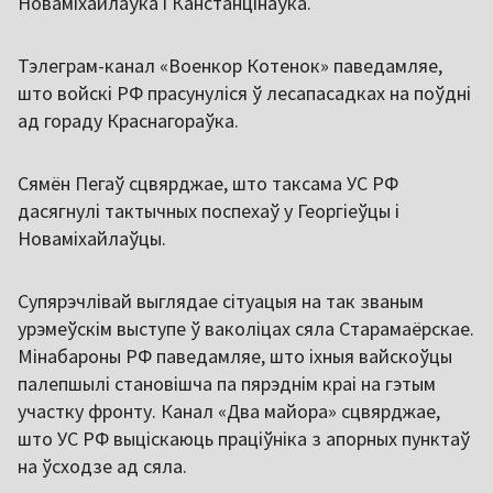
Новаміхайлаўка і Канстанцінаўка.
Тэлеграм-канал «Военкор Котенок» паведамляе,
што войскі РФ прасунуліся ў лесапасадках на поўдні
ад гораду Краснагораўка.
Сямён Пегаў сцвярджае, што таксама УС РФ
дасягнулі тактычных поспехаў у Георгіеўцы і
Новаміхайлаўцы.
Супярэчлівай выглядае сітуацыя на так званым
урэмеўскім выступе ў ваколіцах сяла Старамаёрскае.
Мінабароны РФ паведамляе, што іхныя вайскоўцы
палепшылі становішча па пярэднім краі на гэтым
участку фронту. Канал «Два майора» сцвярджае,
што УС РФ выціскаюць праціўніка з апорных пунктаў
на ўсходзе ад сяла.