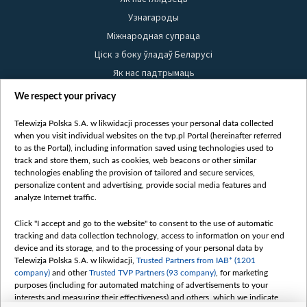
Узнагароды
Міжнародная супраца
Ціск з боку ўладаў Беларусі
Як нас падтрымаць
Правілы выкарыстання матэрыялаў
We respect your privacy
Інфармацыя аб адпраўніку
Telewizja Polska S.A. w likwidacji processes your personal data collected
Бяспека
when you visit individual websites on the tvp.pl Portal (hereinafter referred
Youtube
to as the Portal), including information saved using technologies used to
track and store them, such as cookies, web beacons or other similar
Белсат news
technologies enabling the provision of tailored and secure services,
personalize content and advertising, provide social media features and
Белсат Shorts
analyze Internet traffic.
Белсат Life
Жэстачайшы мульт
Click "I accept and go to the website" to consent to the use of automatic
tracking and data collection technology, access to information on your end
Belsat English
device and its storage, and to the processing of your personal data by
Biełsat PL
Telewizja Polska S.A. w likwidacji,
Trusted Partners from IAB* (1201
company)
and other
Trusted TVP Partners (93 company)
, for marketing
Белсат Now
purposes (including for automated matching of advertisements to your
Белсат History
interests and measuring their effectiveness) and others, which we indicate