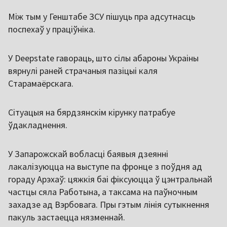
Між тым у Генштабе ЗСУ пішуць пра адсутнасць
поспехаў у праціўніка.
У Deepstate гавораць, што сілы абароны Украіны
вярнулі раней страчаныя пазіцыі каля
Старамаёрскага.
Сітуацыя на бярдзянскім кірунку патрабуе
ўдакладнення.
У Запарожскай вобласці баявыя дзеянні
лакалізуюцца на выступе па фронце з поўдня ад
гораду Арэхаў: цяжкія баі фіксуюцца ў цэнтральнай
частцы сяла Работына, а таксама на паўночным
захадзе ад Вэрбовага. Пры гэтым лінія сутыкнення
пакуль застаецца нязменнай.