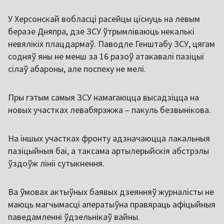
У Херсонскай вобласці расейцы ціснуць на левым
беразе Дняпра, дзе ЗСУ ўтрымліваюць некалькі
невялікіх плацдармаў. Паводле Генштабу ЗСУ, цягам
содняў яны не менш за 16 разоў атакавалі пазіцыі
сілаў абароны, але поспеху не мелі.
Пры гэтым самыя ЗСУ намагаюцца высадзіцца на
новых участках левабярэжжа – пакуль безвынікова.
На іншых участках фронту адзначаюцца лакальныя
пазіцыйныя баі, а таксама артылерыйскія абстрэлы
ўздоўж лініі сутыкнення.
Ва ўмовах актыўных баявых дзеянняў журналісты не
маюць магчымасці аператыўна правяраць афіцыйныя
паведамленні ўдзельнікаў вайны.