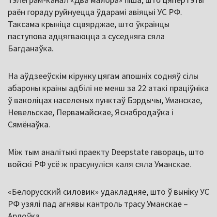
раён гораду руйнуецца ўдарамі авіяцыі УС РФ.
Таксама крыніца сцвярджае, што ўкраінцы
паступова адцягваюцца з суседняга сяла
Багданаўка.
На аўдзееўскім кірунку цягам апошніх содняў сілы
абароны краіны адбілі не менш за 22 атакі праціўніка
ў ваколіцах населеных пунктаў Бэрдычы, Уманскае,
Невельскае, Первамайскае, Яснабродаўка і
Сямёнаўка.
Між тым аналітыкі праекту Deepstate гавораць, што
войскі РФ усё ж прасунуліся каля сяла Уманскае.
«Белорусский силовик» удакладняе, што ў выніку УС
РФ узялі пад агнявы кантроль трасу Уманскае –
Арлоўка.