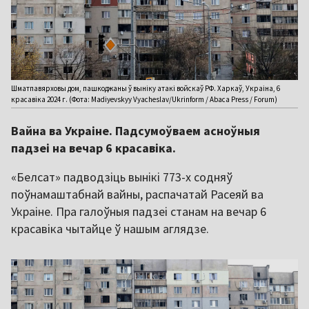
Шматпавярховы дом, пашкоджаны ў выніку атакі войскаў РФ. Харкаў, Украіна, 6
красавіка 2024 г. (Фота: Madiyevskyy Vyacheslav/Ukrinform / Abaca Press / Forum)
Вайна ва Украіне. Падсумоўваем асноўныя
падзеі на вечар 6 красавіка.
«Белсат» падводзіць вынікі 773-х содняў
поўнамаштабнай вайны, распачатай Расеяй ва
Украіне. Пра галоўныя падзеі станам на вечар 6
красавіка чытайце ў нашым аглядзе.