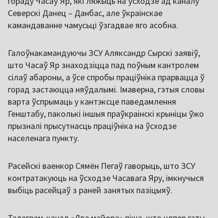
гораду Часаў Яр, які ляжыць на ўсходзе ад каналу
Северскі Данец – Данбас, але ўкраінскае
камандаванне чамусьці ўзгадвае яго асобна.
Галоўнакамандуючы ЗСУ Аляксандр Сырскі заявіў,
што Часаў Яр знаходзіцца пад поўным кантролем
сілаў абароны, а ўсе спробы праціўніка прарвацца ў
горад застаюцца няўдалымі. Імаверна, гэтыя словы
варта ўспрымаць у кантэксце паведамлення
Генштабу, паколькі іншыя праўкраінскі крыніцы ўжо
прызналі прысутнасць праціўніка на ўсходзе
населенага пункту.
Расейскі ваенкор Сямён Пегаў гаворыць, што ЗСУ
контратакуюць на ўсходзе Часавага Яру, імкнучыся
выбіць расейцаў з раней занятых пазіцыяў.
Тэлеграм-канал «Два майора» піша, што цяпер гэты