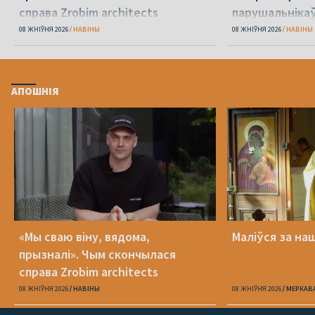
справа Zrobim architects
парушальніка
дронамі
08 ЖНІЎНЯ 2026
НАВІНЫ
08 ЖНІЎНЯ 2026
НАВІНЫ
АПОШНІЯ
«Мы сваю віну, вядома,
Маліўся за на
прызналі». Чым скончылася
справа Zrobim architects
08 ЖНІЎНЯ 2026
НАВІНЫ
08 ЖНІЎНЯ 2026
МЕРКАВ