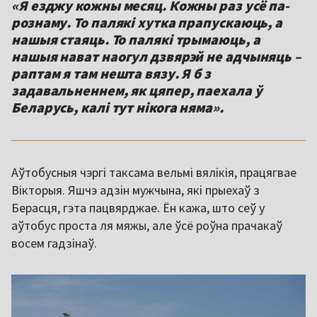
«Я езджу кожны месяц. Кожны раз усё па-
рознаму. То палякі хутка прапускаюць, а
нашыя стаяць. То палякі трымаюць, а
нашыя нават наогул дзвярэй не адчыняць –
раптам я там нешта вязу. Я б з
задавальненнем, як цяпер, паехала ў
Беларусь, калі тут нікога няма».
Аўтобусныя чэргі таксама вельмі вялікія, працягвае
Вікторыя. Яшчэ адзін мужчына, які прыехаў з
Берасця, гэта пацвярджае. Ён кажа, што сеў у
аўтобус проста ля мяжы, але ўсё роўна прачакаў
восем гадзінаў.