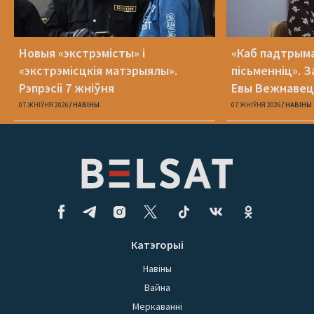
Новыя «экстрэмісты» і
«Каб падтрыма
«экстрэмісцкія матэрыялы».
пісьменніц». З
Рэпрэсіі 7 жніўня
Евы Вежнавец
07 ЖНІЎНЯ 2026
НАВІНЫ
07 ЖНІЎНЯ 2026
НАВІНЫ
Катэгорыі
Навіны
Вайна
Меркаванні