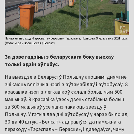
Памежны пераход «Тэрэспаль – Берасце». Тэрэспаль, Польшча. 9 красавіка 2024 года.
(Фота: Міра Ляселішская / Белсат)
За дзве гадзіны з беларускага боку выехаў
толькі адзін аўтобус.
На выездзе з Беларусі ў Польшчу апошнімі днямі не
знікаюць вялізныя чэргі з аўтамабіляў і аўтобусаў. 8
красавіка чэргі з легкавікоў склалі больш чым 500
машынаў. 9 красавіка ўвесь дзень стабільна больш
за 300 машынаў усё яшчэ чакаюць заезду ў
Польшчу. У гэтыя два дні аўтобусаў у чарзе было ад
30 да 40 штук. «Белсат» адправіўся да памежнага
пераходу «Тэрэспаль – Берасце», і даведаўся, чаму