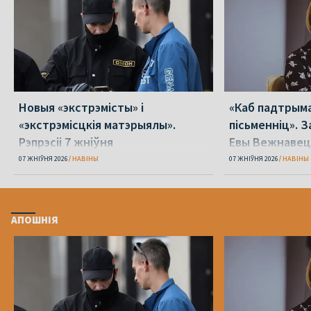
Новыя «экстрэмісты» і
«Каб падтрыма
«экстрэмісцкія матэрыялы».
пісьменніц». З
Рэпрэсіі 7 жніўня
Евы Вежнавец
07 ЖНІЎНЯ 2026
НАВІНЫ
07 ЖНІЎНЯ 2026
НАВІНЫ
АПОШНІЯ