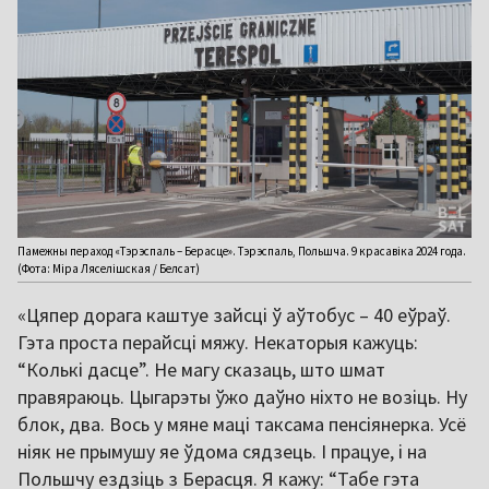
Памежны пераход «Тэрэспаль – Берасце». Тэрэспаль, Польшча. 9 красавіка 2024 года.
(Фота: Міра Ляселішская / Белсат)
«Цяпер дорага каштуе зайсці ў аўтобус – 40 еўраў.
Гэта проста перайсці мяжу. Некаторыя кажуць:
“Колькі дасце”. Не магу сказаць, што шмат
правяраюць. Цыгарэты ўжо даўно ніхто не возіць. Ну
блок, два. Вось у мяне маці таксама пенсіянерка. Усё
ніяк не прымушу яе ўдома сядзець. І працуе, і на
Польшчу ездзіць з Берасця. Я кажу: “Табе гэта