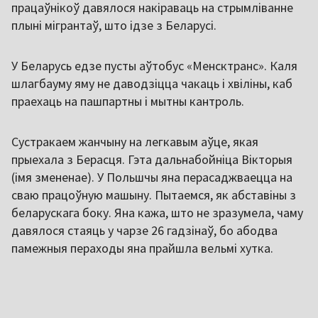
працаўнікоў давялося накіраваць на стрымліванне
плыні мігрантаў, што ідзе з Беларусі.
У Беларусь едзе пусты аўтобус «Менсктранс». Каля
шлагбауму яму не даводзіцца чакаць і хвіліны, каб
праехаць на пашпартны і мытны кантроль.
Сустракаем жанчыну на легкавым аўце, якая
прыехала з Берасця. Гэта дальнабойніца Вікторыя
(імя змененае). У Польшчы яна перасаджваецца на
сваю працоўную машыну. Пытаемся, як абставіны з
беларускага боку. Яна кажа, што не зразумела, чаму
давялося стаяць у чарзе 26 гадзінаў, бо абодва
памежныя пераходы яна прайшла вельмі хутка.