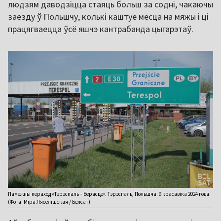
людзям даводзіцца стаяць больш за содні, чакаючы
заезду ў Польшчу, колькі каштуе месца на мяжы і ці
працягваецца ўсё яшчэ кантрабанда цыгарэтаў.
Памежны пераход «Тэрэспаль – Берасце». Тэрэспаль, Польшча. 9 красавіка 2024 года.
(Фота: Міра Ляселішская / Белсат)