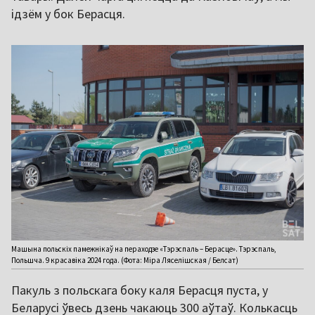
ідзём у бок Берасця.
Машына польскіх памежнікаў на пераходзе «Тэрэспаль – Берасце». Тэрэспаль,
Польшча. 9 красавіка 2024 года. (Фота: Міра Ляселішская / Белсат)
Пакуль з польскага боку каля Берасця пуста, у
Беларусі ўвесь дзень чакаюць 300 аўтаў. Колькасць