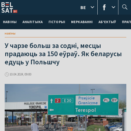
BE
НАВІНЫ
АНАЛІТЫКА
ГІСТОРЫІ
МЕРКАВАННI
АБ'ЕКТЫЎ
ПРАГ
навіны
У чарзе больш за содні, месцы
прадаюць за 150 еўраў. Як беларусы
едуць у Польшчу
10.04.2024, 09:00