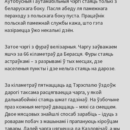
Аўтобусныя і аўтамабільныя чэргі стаяць толькі з
беларускага боку. Пасля абеду ля памежнага
пераходу з польскага боку пуста. Працаўнік
польскай памежнай службы кажа, што гэта
назіраецца ўжо некалькі дзён.
Затое чэргі з фураў велізарныя. Чаргу заўважаем
яшчэ за 66 кіламетраў да Берасця. Фуры стаяць
астраўкамі – з разрывамі ў тых месцах, дзе
населеныя пункты і дзе нельга стаяць на дарозе.
За кіламетраў пятнаццаць ад Тэрэспалю ўздоўж
дарогі таксама расцягваецца чарга, у якой
дальнабойнікі стаяць шмат гадзінаў. На ўзбочыне
праз кожныя метраў дваццаць – мяхі са смеццем.
Двое мясцовых знайшлі спосаб зарабіць – ідуць з
роварам побач з машынамі і прапануюць кіроўцам
тавары. Далей чарга цягнецца да Казловічаў, а мы