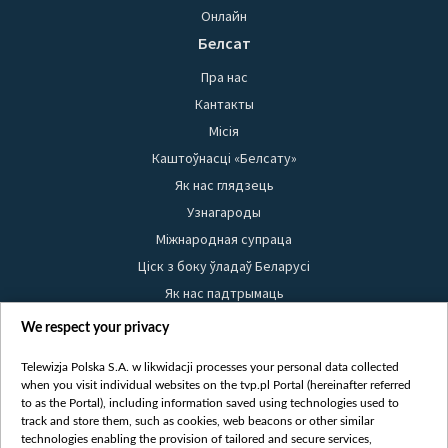
Онлайн
Белсат
Пра нас
Кантакты
Місія
Каштоўнасці «Белсату»
Як нас глядзець
Узнагароды
Міжнародная супраца
Ціск з боку ўладаў Беларусі
Як нас падтрымаць
Правілы выкарыстання матэрыялаў
We respect your privacy
Інфармацыя аб адпраўніку
Telewizja Polska S.A. w likwidacji processes your personal data collected
Бяспека
when you visit individual websites on the tvp.pl Portal (hereinafter referred
Youtube
to as the Portal), including information saved using technologies used to
track and store them, such as cookies, web beacons or other similar
Белсат news
technologies enabling the provision of tailored and secure services,