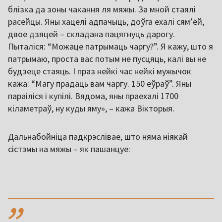
блізка да зоны чакання ля мяжы. За мной стаялі
расейцы. Яны хацелі адпачыць, доўга ехалі сям’ёй,
двое дзяцей – складана пацягнуць дарогу.
Пыталіся: “Можаце патрымаць чаргу?”. Я кажу, што я
патрымаю, проста вас потым не пусцяць, калі вы не
будзеце стаяць. І праз нейкі час нейкі мужычок
кажа: “Магу прадаць вам чаргу. 150 еўраў”. Яны
параіліся і купілі. Вядома, яны праехалі 1700
кіламетраў, ну куды яму», – кажа Вікторыя.
Дальнабойніца падкрэслівае, што няма ніякай
сістэмы на мяжы – як пашанцуе:
,,