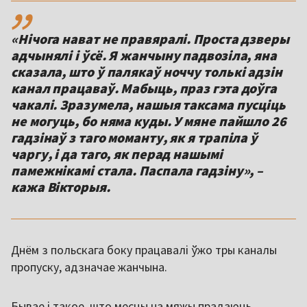
,,
«Нічога нават не правяралі. Проста дзверы
адчынялі і ўсё. Я жанчыну падвозіла, яна
сказала, што ў палякаў ноччу толькі адзін
канал працаваў. Мабыць, праз гэта доўга
чакалі. Зразумела, нашыя таксама пусціць
не могуць, бо няма куды. У мяне пайшло 26
гадзінаў з таго моманту, як я трапіла ў
чаргу, і да таго, як перад нашымі
памежнікамі стала. Паспала гадзіну», –
кажа Вікторыя.
Днём з польскага боку працавалі ўжо тры каналы
пропуску, адзначае жанчына.
Бывае і такое, што месцы на мяжы прадаюць,