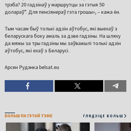
трэба? 20 гадзінаў у маршрутцы за гэтыя 50
долараў”. Для пенсіянераў гэта грошы», – кажа ён.
Тым часам быў толькі адзін аўтобус, які выехаў з
беларускага боку амаль за дзве гадзіны. На шляху
да мяжы за тры гадзіны мы заўважылі толькі адзін
аўтобус, які ехаў з Беларусі.
Арсен Рудэнка belsat.eu
БОЛЬШ ПА ГЭТАЙ ТЭМЕ
ГЛЯДЗІЦЕ БОЛЬШ