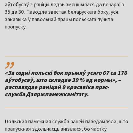
аўтобусаў з раніцы ледзь зменшылася да вечара: з
35 да 30. Паводле звестак беларускага боку, уся
закавыка ў павольнай працы польскага пункта
пропуску.
,,
«За содні польскі бок прыняў усяго 67 са 170
аўтобусаў, што складае 39 % ад нормы», –
распавядае раніцай 9 красавіка прэс-
служба Дзяржпамежкамітэту.
Польская памежная служба раней паведамляла, што
прапускная здольнасць знізілася, бо частку