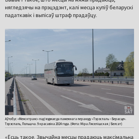
нягледзячы на прэцэдэнт, калі месца купіў беларускі
падаткавік і выпісаў штраф прадаўцу.
Аўтобус «Менсктранс» пад’язджае да памежнага пераходу «Тэрэспаль – Берасце».
Тэрэспаль, Польшча. 9 красавіка 2024 года. (Фота: Міра Ляселішская / Белсат)
«Ёсць такое. Звычайна месцы прадаюць максімальна