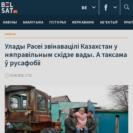
BE
НАВІНЫ
АНАЛІТЫКА
ГІСТОРЫІ
МЕРКАВАННI
АБ'ЕКТЫЎ
ПРАГ
навіны
Улады Расеі звінавацілі Казахстан у
няправільным скідзе вады. А таксама
ў русафобіі
10.04.2024, 17:51