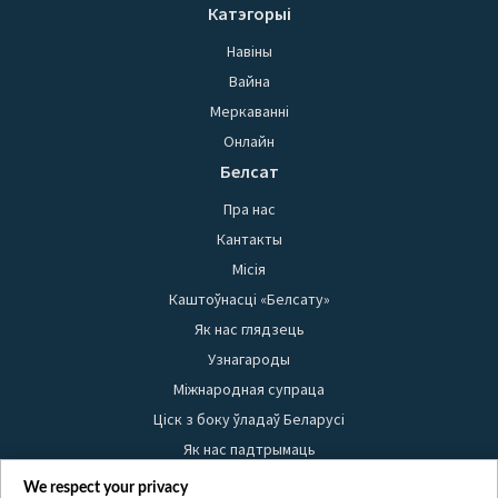
Катэгорыі
Навіны
Вайна
Меркаванні
Онлайн
Белсат
Пра нас
Кантакты
Місія
Каштоўнасці «Белсату»
Як нас глядзець
Узнагароды
Міжнародная супраца
Ціск з боку ўладаў Беларусі
Як нас падтрымаць
Правілы выкарыстання матэрыялаў
We respect your privacy