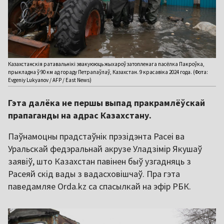
Казахстанскія ратавальнікі эвакуююць жыхароў затопленага пасёлка Пакроўка,
прыкладна ў 90 км ад гораду Петрапаўлаў, Казахстан. 9 красавіка 2024 года. (Фота:
Evgeniy Lukyanov / AFP / East News)
Гэта далёка не першы выпад пракрамлёўскай
прапаганды на адрас Казахстану.
Паўнамоцны прадстаўнік прэзідэнта Расеі ва
Уральскай федэральнай акрузе Уладзімір Якушаў
заявіў, што Казахстан павінен быў узгадняць з
Расеяй скід вады з вадасховішчаў. Пра гэта
паведамляе Orda.kz са спасылкай на эфір РБК.