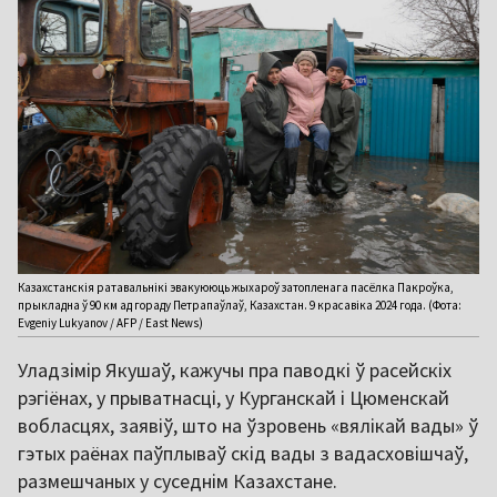
Казахстанскія ратавальнікі эвакуююць жыхароў затопленага пасёлка Пакроўка,
прыкладна ў 90 км ад гораду Петрапаўлаў, Казахстан. 9 красавіка 2024 года. (Фота:
Evgeniy Lukyanov / AFP / East News)
Уладзімір Якушаў, кажучы пра паводкі ў расейскіх
рэгіёнах, у прыватнасці, у Курганскай і Цюменскай
вобласцях, заявіў, што на ўзровень «вялікай вады» ў
гэтых раёнах паўплываў скід вады з вадасховішчаў,
размешчаных у суседнім Казахстане.