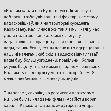
«Калі мы кажам пра Курганскую і Цюменскую
вобласці, трэба ўлічваць такі фактар, як сістэму
вадасховішчаў, якія на тэрыторыі суседняга
Казахстану. Калі ў нас вось такія зімы і калі ў нас
дастаткова вялікая колькасць снегу, і ў
вадасховішчы збіраецца дастаткова вялікі запас
вады, то нам ёсць у гэтым плане што адпрацаваць з
нашымі калегамі, каб скід з вадасховішчаў гэтай
вады быў больш узгоднены, правільны і больш
роўны. Ёсць тут яшчэ момант, над чым працаваць.
Калі мы тут падкарэктуем, то такіх праблемаў
можна пазбегнуць», – сказаў чыноўнік.
Тым часам у сакавіку на расейскай платформе
RuTube быў выкладзены фільм «Асабісты вораг
караля. Казахстанскі залом» аўтарства Андрэя