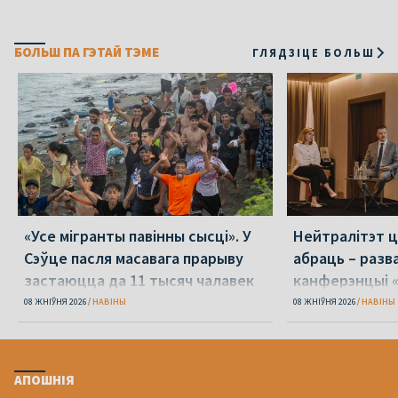
БОЛЬШ ПА ГЭТАЙ ТЭМЕ
ГЛЯДЗІЦЕ БОЛЬШ
«Усе мігранты павінны сысці». У
Нейтралітэт ц
Сэўце пасля масавага прарыву
абраць – разв
застаюцца да 11 тысяч чалавек
канферэнцыі 
08 ЖНІЎНЯ 2026
НАВІНЫ
08 ЖНІЎНЯ 2026
НАВІНЫ
АПОШНІЯ