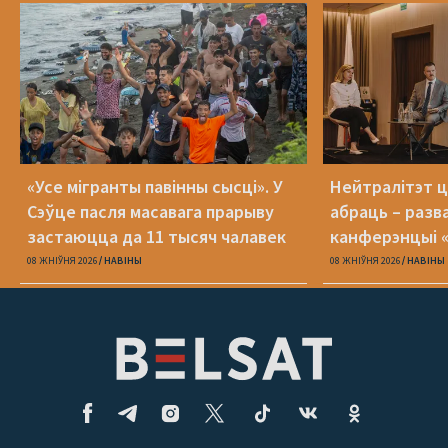
«Усе мігранты павінны сысці». У
Нейтралітэт ц
Сэўце пасля масавага прарыву
абраць – разв
застаюцца да 11 тысяч чалавек
канферэнцыі 
08 ЖНІЎНЯ 2026
НАВІНЫ
08 ЖНІЎНЯ 2026
НАВІНЫ