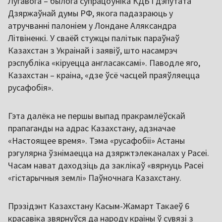
Лугавога – былога супрацоўніка КДБ і дэпутата
Дзяржаўнай думы РФ, якога падазраюць у
атручванні палоніем у Лондане Аляксандра
Літвіненкі. У сваёй стужцы палітык параўнаў
Казахстан з Украінай і заявіў, што насамрэч
рэспубліка «кіруецца англасаксамі». Паводле яго,
Казахстан – краіна, «дзе ўсё часцей праяўляецца
русафобія».
Гэта далёка не першы выпад пракрамлёўскай
прапаганды на адрас Казахстану, адзначае
«Настоящее время». Тэма «русафобіі» Астаны
рэгулярна ўзнімаецца на дзяржтэлеканалах у Расеі.
Часам нават даходзіць да заклікаў «вярнуць Расеі
«гістарычныя землі» Паўночнага Казахстану.
Прэзідэнт Казахстану Касым-Жамарт Такаеў 6
красавіка звярнуўся да народу краіны ў сувязі з