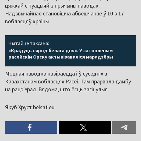
цяжкай сітуацыяй з прычыны паводак.
Надзвычайнае становішча абвешчанае ў 10 з 17
вобласцяў краіны.
Чытайце таксама:
«Крадуць сярод белага дня». У затопленым
расейскім Орску актывізаваліся марадзёры
Моцная паводка назіраецца і ў суседніх з
Казахстанам вобласцях Расеі. Там прарвала дамбу
на рацэ Урал. Вядома, што ёсць загінулыя.
Якуб Хруст belsat.eu