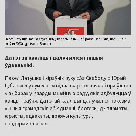
Павел Латушка падчас слуханняў у Каардынацыйнай радзе. Варшава, Польшча. 4
жніўня 2023 года. (Фота: Белсат)
Да гэтай кааліцыі далучыліся і іншыя
ўдзельнікі.
Павел Латушка і кіраўнік руху «За Свабоду!» Юрый
Губарэвіч у сумесным відэазвароце заявілі пра ўдзел
у выбарах у Каардынацыйную раду, якія адбудуцца ў
канцы траўня. Да гэтай кааліцыі далучыліся таксама
«іншыя грамадскія аб’яднанні, блогеры, дыпламаты,
юрысты, адвакаты, дзеячы культуры,
прадпрымальнікі».