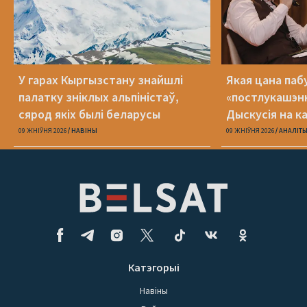
У гарах Кыргызстану знайшлі
Якая цана па
палатку зніклых альпіністаў,
«постлукашэнк
сярод якіх былі беларусы
Дыскусія на к
Беларусь»
09 ЖНІЎНЯ 2026
НАВІНЫ
09 ЖНІЎНЯ 2026
АНАЛІТ
Катэгорыі
Навіны