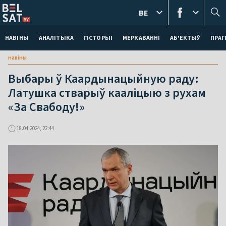
BE
НАВІНЫ
АНАЛІТЫКА
ГІСТОРЫІ
МЕРКАВАННI
АБ'ЕКТЫЎ
ПРАГ
навіны
Выбары ў Каардынацыйную раду:
Латушка стварыў кааліцыю з рухам
«За Свабоду!»
18.04.2024, 22:44