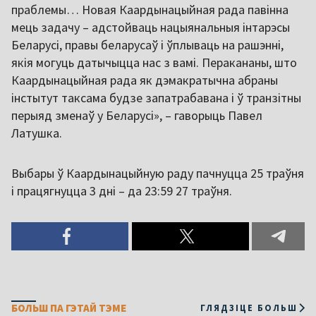
праблемы… Новая Каардынацыйная рада павінна
мець задачу – адстойваць нацыянальныя інтарэсы
Беларусі, правы беларусаў і ўплываць на рашэнні,
якія могуць датычыцца нас з вамі. Перакананы, што
Каардынацыйная рада як дэмакратычна абраны
інстытут таксама будзе запатрабавана і ў транзітны
перыяд зменаў у Беларусі», – гаворыць Павел
Латушка.
Выбары ў Каардынацыйную раду пачнуцца 25 траўня
і працягнуцца 3 дні – да 23:59 27 траўня.
БОЛЬШ ПА ГЭТАЙ ТЭМЕ
ГЛЯДЗІЦЕ БОЛЬШ