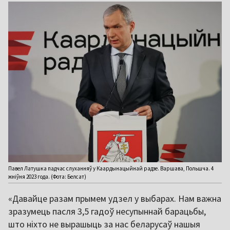
Павел Латушка падчас слуханняў у Каардынацыйнай радзе. Варшава, Польшча. 4
жніўня 2023 года. (Фота: Белсат)
«Давайце разам прымем удзел у выбарах. Нам важна
зразумець пасля 3,5 гадоў несупыннай барацьбы,
што ніхто не вырашыць за нас беларусаў нашыя