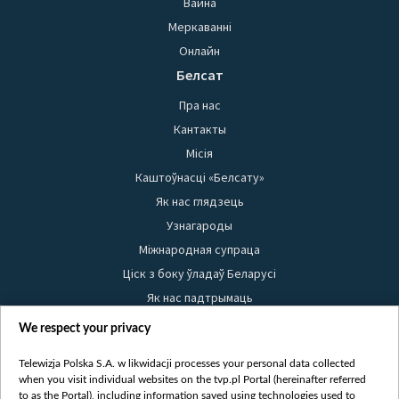
Вайна
Меркаванні
Онлайн
Белсат
Пра нас
Кантакты
Місія
Каштоўнасці «Белсату»
Як нас глядзець
Узнагароды
Міжнародная супраца
Ціск з боку ўладаў Беларусі
Як нас падтрымаць
Правілы выкарыстання матэрыялаў
We respect your privacy
Інфармацыя аб адпраўніку
Telewizja Polska S.A. w likwidacji processes your personal data collected
Бяспека
when you visit individual websites on the tvp.pl Portal (hereinafter referred
Youtube
to as the Portal), including information saved using technologies used to