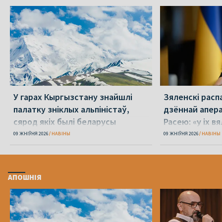
У гарах Кыргызстану знайшлі
Зяленскі распа
палатку зніклых альпіністаў,
дзённай апера
сярод якіх былі беларусы
Расею: «у іх в
09 ЖНІЎНЯ 2026
НАВІНЫ
09 ЖНІЎНЯ 2026
НАВІНЫ
АПОШНІЯ