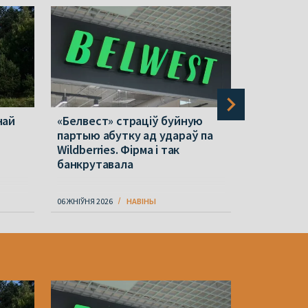
най
«Белвест» страціў буйную
Беларускі
і
партыю абутку ад удараў па
зняўся ў 
Wildberries. Фірма і так
серыяле 
банкрутавала
06 ЖНІЎНЯ 2026
НАВІНЫ
06 ЖНІЎНЯ 202