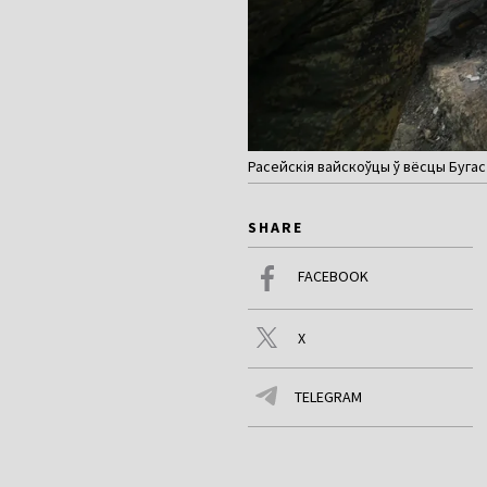
Расейскія вайскоўцы ў вёсцы Бугас 
SHARE
FACEBOOK
X
TELEGRAM