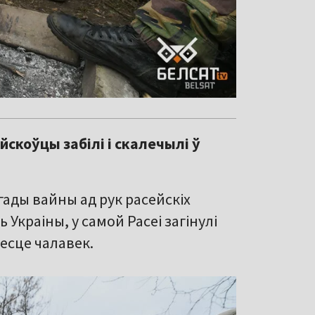
йскоўцы забілі і скалечылі ў
гады вайны ад рук расейскіх
ь Украіны, у самой Расеі загінулі
есце чалавек.