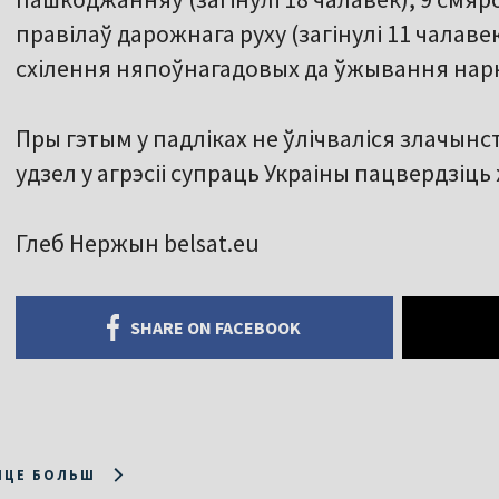
правілаў дарожнага руху (загінулі 11 чалаве
схілення няпоўнагадовых да ўжывання нар
Пры гэтым у падліках не ўлічваліся злачынс
удзел у агрэсіі супраць Украіны пацвердзіць
Глеб Нержын belsat.eu
SHARE ON FACEBOOK
ІЦЕ БОЛЬШ