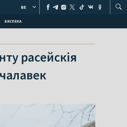
BE
БЯСПЕКА
нту расейскія
 чалавек