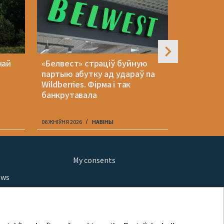
най
«Белвест» страціў буйную
Што стры
і
партыю абутку ад удараў па
ад уступл
Wildberries. Фірма і так
банкрутавала
06 ЖНІЎНЯ 2026
НАВІНЫ
06 ЖНІЎНЯ 202
My consents
ews
orts
fe
шы мульт