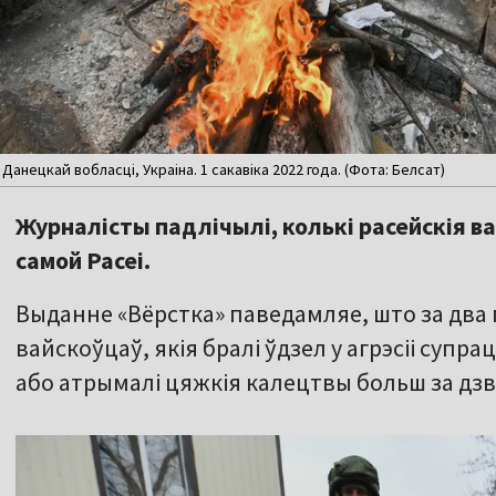
Данецкай вобласці, Украіна. 1 сакавіка 2022 года. (Фота: Белсат)
Журналісты падлічылі, колькі расейскія ва
самой Расеі.
Выданне «Вёрстка» паведамляе, што за два 
вайскоўцаў, якія бралі ўдзел у агрэсіі супрац
або атрымалі цяжкія калецтвы больш за дзв