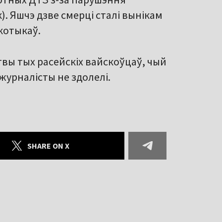
к). Яшчэ дзве смерці сталі вынікам
котыкаў.
твы тых расейскіх вайскоўцаў, чый
 журналісты не здолелі.
SHARE ON X