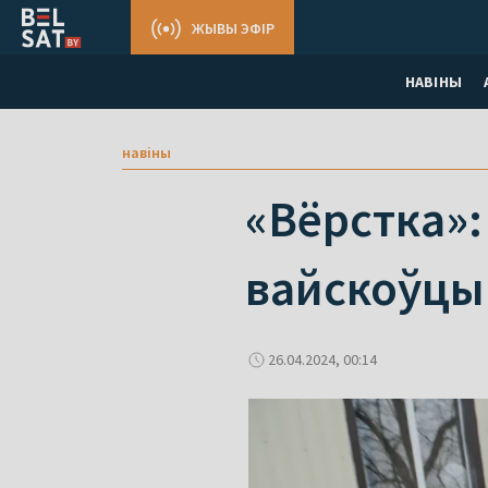
ЖЫВЫ ЭФІР
НАВІНЫ
навіны
«Вёрстка»:
вайскоўцы 
26.04.2024, 00:14