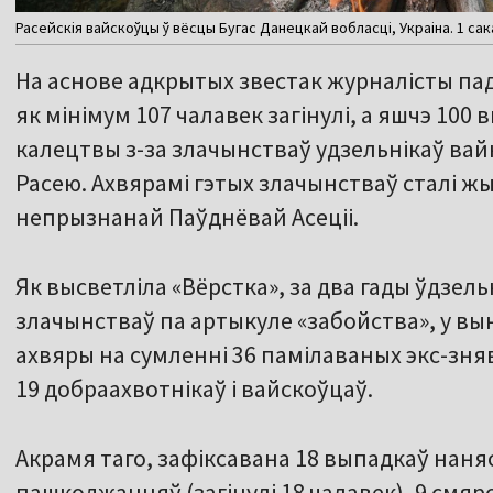
Расейскія вайскоўцы ў вёсцы Бугас Данецкай вобласці, Украіна. 1 сака
На аснове адкрытых звестак журналісты пад
як мінімум 107 чалавек загінулі, а яшчэ 100
калецтвы з-за злачынстваў удзельнікаў вайн
Расею. Ахвярамі гэтых злачынстваў сталі жы
непрызнанай Паўднёвай Асеціі.
Як высветліла «Вёрстка», за два гады ўдзельн
злачынстваў па артыкуле «забойства», у вынік
ахвяры на сумленні 36 памілаваных экс-зняв
19 добраахвотнікаў і вайскоўцаў.
Акрамя таго, зафіксавана 18 выпадкаў нан
пашкоджанняў (загінулі 18 чалавек), 9 смя