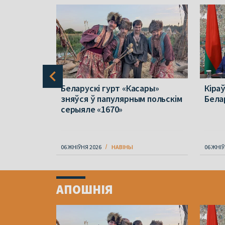
буйную
Беларускі гурт «Касары»
Кіра
дараў па
зняўся ў папулярным польскім
Бела
ак
серыяле «1670»
06 ЖНІЎНЯ 2026
НАВІНЫ
06 ЖНІЎ
Item
1
АПОШНІЯ
of
4