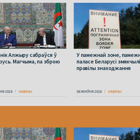
ўнік Алжыру сабраўся ў
У памежнай зоне, памеж
русь. Магчыма, па зброю
паласе Беларусі змякчыл
правілы знаходжання
НЯ 2026
НАВІНЫ
06 ЖНІЎНЯ 2026
НАВІНЫ