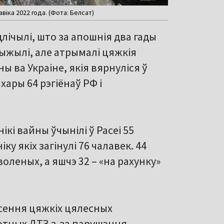
віка 2022 года. (Фота: Белсат)
лічылі, што за апошнія два гады
 выжылі, але атрымалі цяжкія
ы ва Украіне, якія вярнуліся ў
хары 64 рэгіёнаў РФ і
ікі вайны ўчынілі ў Расеі 55
у якіх загінулі 76 чалавек. 44
оленых, а яшчэ 32 – «на рахунку»
ясення цяжкіх цялесных
ротных ДТЗ з-за парушэння