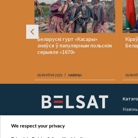
джаць».
Беларускі гурт «Касары»
Кіра
 інтэрв’ю
зняўся ў папулярным польскім
Бела
 Zeit
серыяле «1670»
06 ЖНІЎНЯ 2026
НАВІНЫ
06 ЖНІЎ
Item
1
Катэго
of
Навін
10
Вайна
Мерка
We respect your privacy
Онлай