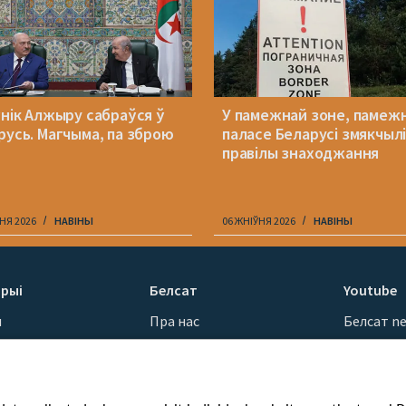
ўнік Алжыру сабраўся ў
У памежнай зоне, памеж
русь. Магчыма, па зброю
паласе Беларусі змякчыл
правілы знаходжання
НЯ 2026
НАВІНЫ
06 ЖНІЎНЯ 2026
НАВІНЫ
рыі
Белсат
Youtube
ы
Пра нас
Белсат n
Кантакты
Белсат Sh
ванні
Місія
Белсат Li
н
Каштоўнасці «Белсату»
Жэстачай