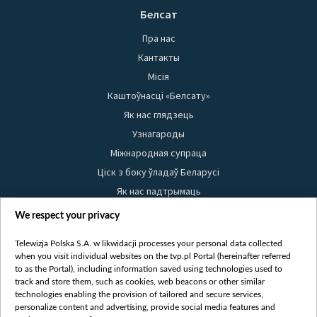
Белсат
Пра нас
Кантакты
Місія
Каштоўнасці «Белсату»
Як нас глядзець
Узнагароды
Міжнародная супраца
Ціск з боку ўладаў Беларусі
Як нас падтрымаць
Правілы выкарыстання матэрыялаў
We respect your privacy
Інфармацыя аб адпраўніку
Telewizja Polska S.A. w likwidacji processes your personal data collected
Бяспека
when you visit individual websites on the tvp.pl Portal (hereinafter referred
Youtube
to as the Portal), including information saved using technologies used to
track and store them, such as cookies, web beacons or other similar
Белсат news
technologies enabling the provision of tailored and secure services,
personalize content and advertising, provide social media features and
Белсат Shorts