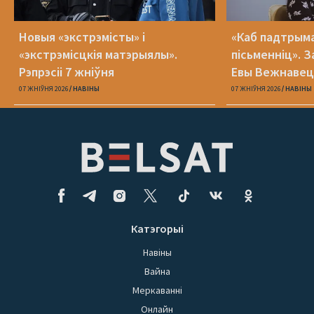
Новыя «экстрэмісты» і
«Каб падтрыма
«экстрэмісцкія матэрыялы».
пісьменніц». З
Рэпрэсіі 7 жніўня
Евы Вежнавец
07 ЖНІЎНЯ 2026
НАВІНЫ
07 ЖНІЎНЯ 2026
НАВІНЫ
Катэгорыі
Навіны
Вайна
Меркаванні
Онлайн