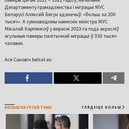
Дэпартаменту грамадзянства і міграцыі МУС
Беларусі Аляксей Бягун адзначыў: «больш за 200
тысяч». А сумнавядомы намеснік міністра МУС
Мікалай Карпянкоў у верасні 2023-га года акрэсліў
агульныя памеры палітычнай міграцыі ў 350 тысяч
чалавек.
Ася Саковіч belsat.eu
БОЛЬШ ПА ГЭТАЙ ТЭМЕ
ГЛЯДЗІЦЕ БОЛЬШ