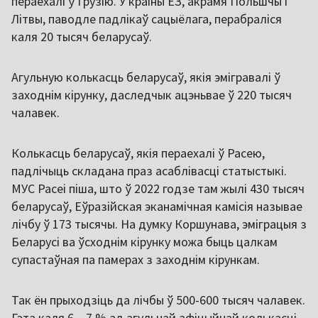
пераехалі ў Грузію. У краіны ЕЗ, акрамя Польшчы і
Літвы, паводле падлікаў сацыёлага, перабраліся
каля 20 тысяч беларусаў.
Агульную колькасць беларусаў, якія эмігравалі ў
заходнім кірунку, даследчык ацэньвае ў 220 тысяч
чалавек.
Колькасць беларусаў, якія пераехалі ў Расею,
падлічыць складана праз асаблівасці статыстыкі.
МУС Расеі піша, што ў 2022 годзе там жылі 430 тысяч
беларусаў, Еўразійская эканамічная камісія называе
лічбу ў 173 тысячы. На думку Коршунава, эміграцыя з
Беларусі ва ўсходнім кірунку можа быць цалкам
супастаўная па памерах з заходнім кірункам.
Так ён прыходзіць да лічбы ў 500-600 тысяч чалавек.
Гэта каля 6 – 7 % ад агульнай афіцыйнай колькасці