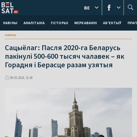
BE
НАВІНЫ
АНАЛІТЫКА
ГІСТОРЫІ
МЕРКАВАННI
АБ'ЕКТЫЎ
ПРАГ
навіны
Сацыёлаг: Пасля 2020-га Беларусь
пакінулі 500-600 тысяч чалавек – як
Горадня і Берасце разам узятыя
08.05.2024, 21:48