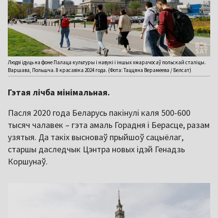
Людзі ідуць на фоне Палаца культуры і навукі і іншых хмарачосаў польскай сталіцы.
Варшава, Польшча. 8 красавіка 2024 года. (Фота: Таццяна Верамеева / Белсат)
Гэтая лічба мінімальная.
Пасля 2020 года Беларусь пакінулі каля 500-600
тысяч чалавек – гэта амаль Горадня і Берасце, разам
узятыя. Да такіх высноваў прыйшоў сацыёлаг,
старшы даследчык Цэнтра новых ідэй Генадзь
Коршунаў.