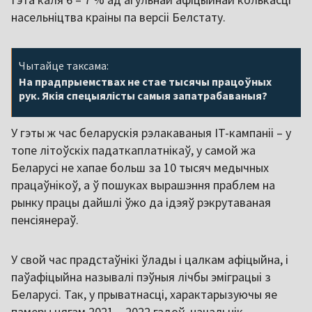
насельніцтва краіны па версіі Белстату.
Чытайце таксама:
На прадпрыемствах не стае тысячы працоўных
рук. Якія спецыялісты самыя запатрабаваныя?
У гэты ж час беларускія рэлакаваныя IT-кампаніі – у
топе літоўскіх падаткаплатнікаў, у самой жа
Беларусі не хапае больш за 10 тысяч медычных
працаўнікоў, а ў пошуках вырашэння праблем на
рынку працы дайшлі ўжо да ідэяў рэкрутаваная
пенсіянераў.
У свой час прадстаўнікі ўлады і цалкам афіцыйна, і
паўафіцыйна называлі пэўныя лічбы эміграцыі з
Беларусі. Так, у прыватнасці, характарызуючы яе
памеры цягам 2021 – 2022 гадоў, начальнік