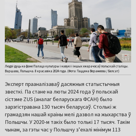
Людзі ідуць на фоне Палаца культуры і навукі і іншых хмарачосаў польскай сталіцы.
Варшава, Польшча. 8 красавіка 2024 года. (Фота: Таццяна Верамеева / Белсат)
Эксперт прааналізаваў дасяжныя статыстычныя
звесткі. Па стане на люты 2024 года ў польскай
сістэме ZUS (аналаг беларускага ФСАН) было
зарэгістравана 130 тысяч беларусаў. Столькі ж
грамадзян нашай краіны мелі дазвол на жыхарства ў
Польшчы. У 2020-м такіх было толькі 17 тысяч. Такім
чынам, за гэты час у Польшчу з’ехалі мінімум 113