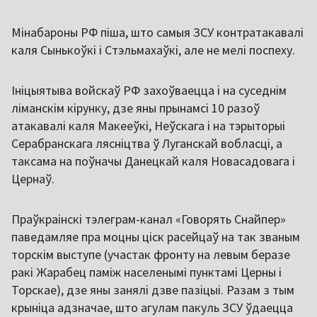
Мінабароны РФ піша, што самыя ЗСУ контратакавалі
каля Сынькоўкі і Стэльмахаўкі, але не мелі поспеху.
Ініцыятыва войскаў РФ захоўваецца і на суседнім
ліманскім кірунку, дзе яны прынамсі 10 разоў
атакавалі каля Макееўкі, Неўскага і на тэрыторыі
Серабранскага лясніцтва ў Луганскай вобласці, а
таксама на поўначы Данецкай каля Новасадовага і
Цернаў.
Праўкраінскі тэлеграм-канал «Говорять Снайпер»
паведамляе пра моцны ціск расейцаў на так званым
торскім выступе (участак фронту на левым беразе
ракі Жарабец паміж населенымі пунктамі Церны і
Торскае), дзе яны занялі дзве пазіцыі. Разам з тым
крыніца адзначае, што агулам пакуль ЗСУ ўдаецца