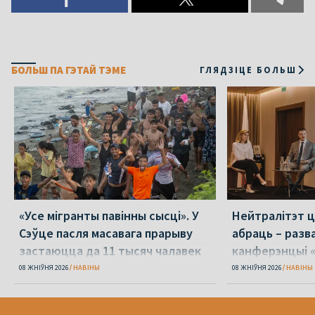
БОЛЬШ ПА ГЭТАЙ ТЭМЕ
ГЛЯДЗІЦЕ БОЛЬШ
«Усе мігранты павінны сысці». У
Нейтралітэт ц
Сэўце пасля масавага прарыву
абраць – разв
застаюцца да 11 тысяч чалавек
канферэнцыі 
08 ЖНІЎНЯ 2026
НАВІНЫ
08 ЖНІЎНЯ 2026
НАВІНЫ