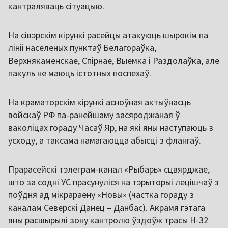
кантраляваць сітуацыю.
На сівэрскім кірункі расейцы атакуюць шырокім па
лініі населеных пунктаў Белагораўка,
Верхнякаменскае, Спірнае, Выемка і Раздолаўка, але
пакуль не маюць істотных поспехаў.
На краматорскім кірункі асноўная актыўнасць
войскаў РФ па-ранейшаму засяроджаная ў
ваколіцах гораду Часаў Яр, на які яны наступаюць з
усходу, а таксама намагаюцца абысці з флангаў.
Прарасейскі тэлеграм-канал «Рыбарь» сцвярджае,
што за содні УС прасунуліся на тэрыторыі лецішчаў з
поўдня ад мікрараёну «Новы» (частка гораду з
каналам Северскі Данец – Данбас). Акрамя гэтага
яны расшырылі зону кантролю ўздоўж трасы Н-32