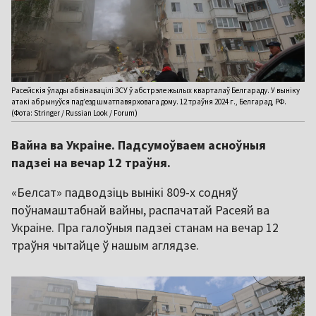
Расейскія ўлады абвінавацілі ЗСУ ў абстрэле жылых кварталаў Белгараду. У выніку
атакі абрынуўся пад’езд шматпавярховага дому. 12 траўня 2024 г., Белгарад, РФ.
(Фота: Stringer / Russian Look / Forum)
Вайна ва Украіне. Падсумоўваем асноўныя
падзеі на вечар 12 траўня.
«Белсат» падводзіць вынікі 809-х содняў
поўнамаштабнай вайны, распачатай Расеяй ва
Украіне. Пра галоўныя падзеі станам на вечар 12
траўня чытайце ў нашым аглядзе.