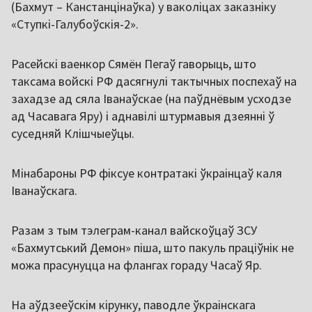
(Бахмут – Канстанцінаўка) у ваколіцах заказніку
«Ступкі-Галубоўскія-2».
Расейскі ваенкор Сямён Пегаў гаворыць, што
таксама войскі РФ дасягнулі тактычных поспехаў на
захадзе ад сяла Іванаўскае (на паўднёвым усходзе
ад Часавага Яру) і аднавілі штурмавыя дзеянні ў
суседняй Клішчыеўцы.
Мінабароны РФ фіксуе контратакі ўкраінцаў каля
Іванаўскага.
Разам з тым тэлеграм-канал вайскоўцаў ЗСУ
«Бахмутський Демон» піша, што пакуль праціўнік не
можа прасунуцца на флангах гораду Часаў Яр.
На аўдзееўскім кірунку, паводле ўкраінскага