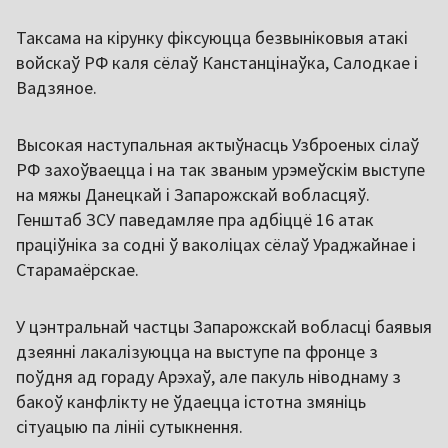
Таксама на кірунку фіксуюцца безвыніковыя атакі
войскаў РФ каля сёлаў Канстанцінаўка, Салодкае і
Вадзяное.
Высокая наступальная актыўнасць Узброеных сілаў
РФ захоўваецца і на так званым урэмеўскім выступе
на мяжы Данецкай і Запарожскай вобласцяў.
Генштаб ЗСУ паведамляе пра адбіццё 16 атак
праціўніка за содні ў ваколіцах сёлаў Ураджайнае і
Старамаёрскае.
У цэнтральнай частцы Запарожскай вобласці баявыя
дзеянні лакалізуюцца на выступе па фронце з
поўдня ад гораду Арэхаў, але пакуль ніводнаму з
бакоў канфлікту не ўдаецца істотна змяніць
сітуацыю па лініі сутыкнення.