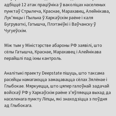
адбіццё 12 атак праціўніка ў ваколіцах населеных
пунктаў Стрылеча, Краснае, Марахавец, Алейнікава,
Лук’янцы і Пыльна ў Харкаўскім раёне і каля
Бугруваткі, Гатышча, Плэтэніўкі і Ваўчанску ў
Чугуеўскім.
Між тым у Міністэрстве абароны РФ заявілі, што
сёлы Гатышча, Краснае, Марахавец і Алейнікава
перайшлі пад іхны кантроль.
Аналітыкі праекту Deepstate пішуць, што таксама
расейцы намагаюцца замацавацца сёлах Зялёнае і
Глыбокае. Мяркуецца, што цяпер галоўнай задачай
войскаў РФ у Харкаўскім раёне з’яўляецца выхад да
населенага пункту Ліпцы, які знаходзіцца з поўдня
ад Глыбокага.