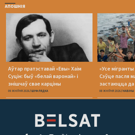
АПОШНІЯ
Аўтар пратэставай «Евы» Хаім
«Усе мігранты 
Суцін: быў «белай варонай» і
Сэўце пасля м
знішчаў свае карціны
застаюцца да 
09 ЖНІЎНЯ 2026
ШУФЛЯДКА
08 ЖНІЎНЯ 2026
НАВІНЫ