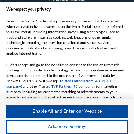
Правілы выкарыстання матэрыялаў
We respect your privacy
Інфармацыя аб адпраўніку
Telewizja Polska S.A. w likwidacji processes your personal data collected
Бяспека
when you visit individual websites on the tvp.pl Portal (hereinafter referred
Youtube
to as the Portal), including information saved using technologies used to
track and store them, such as cookies, web beacons or other similar
Белсат news
technologies enabling the provision of tailored and secure services,
personalize content and advertising, provide social media features and
Белсат Shorts
analyze Internet traffic.
Белсат Life
Жэстачайшы мульт
Click "I accept and go to the website" to consent to the use of automatic
tracking and data collection technology, access to information on your end
Belsat English
device and its storage, and to the processing of your personal data by
Biełsat PL
Telewizja Polska S.A. w likwidacji,
Trusted Partners from IAB* (1201
company)
and other
Trusted TVP Partners (93 company)
, for marketing
Белсат Now
purposes (including for automated matching of advertisements to your
Белсат History
interests and measuring their effectiveness) and others, which we indicate
below.
Белсат Music
Enable All and Enter our Website
Белсат Doc
The purposes of processing your data by TVP S.A. w likwidacji are as
follows:
My consents
Store and/or access information on a device
Advanced settings
Use limited data to select advertising