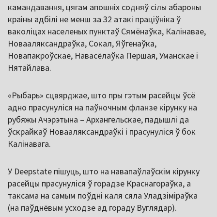
камандавання, цягам апошніх содняў сілы абароны
краіны адбілі не менш за 32 атакі праціўніка ў
ваколіцах населеных пунктаў Сямёнаўка, Калінавае,
Новааляксандраўка, Сокал, Яўгенаўка,
Новапакроўскае, Навасёлаўка Першая, Уманскае і
Нятайлава.
«Рыбарь» сцвярджае, што пры гэтым расейцы ўсё
адно прасунуліся на паўночным фланзе кірунку на
рубяжы Ачэрэтына – Архангельскае, падышлі да
ўскрайкаў Новааляксандраўкі і прасунуліся ў бок
Калінавага.
У Deepstate пішуць, што на навапаўлаўскім кірунку
расейцы прасунуліся ў горадзе Краснагораўка, а
таксама на самым поўдні каля сяла Уладзіміраўка
(на паўднёвым усходзе ад гораду Вуглядар).