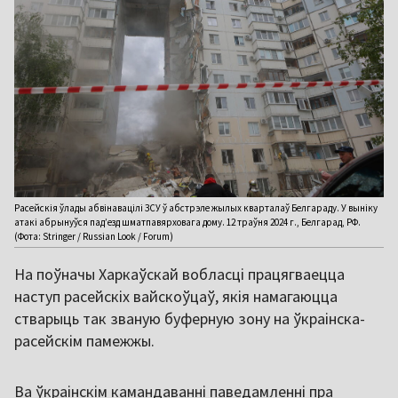
Расейскія ўлады абвінавацілі ЗСУ ў абстрэле жылых кварталаў Белгараду. У выніку
атакі абрынуўся пад’езд шматпавярховага дому. 12 траўня 2024 г., Белгарад, РФ.
(Фота: Stringer / Russian Look / Forum)
На поўначы Харкаўскай вобласці працягваецца
наступ расейскіх вайскоўцаў, якія намагаюцца
стварыць так званую буферную зону на ўкраінска-
расейскім памежжы.
Ва ўкраінскім камандаванні паведамленні пра