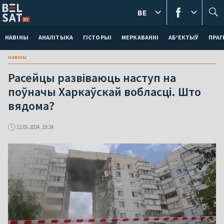
BE
НАВІНЫ
АНАЛІТЫКА
ГІСТОРЫІ
МЕРКАВАННI
АБ'ЕКТЫЎ
ПРАГ
навіны
Расейцы развіваюць наступ на
поўначы Харкаўскай вобласці. Што
вядома?
12.05.2024, 19:24