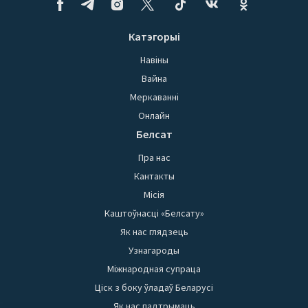
Катэгорыі
Навіны
Вайна
Меркаванні
Онлайн
Белсат
Пра нас
Кантакты
Місія
Каштоўнасці «Белсату»
Як нас глядзець
Узнагароды
Міжнародная супраца
Ціск з боку ўладаў Беларусі
Як нас падтрымаць