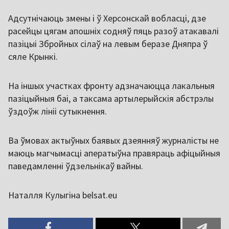
Адсутнічаюць змены і ў Херсонскай вобласці, дзе
расейцы цягам апошніх содняў пяць разоў атакавалі
пазіцыі Збройных сілаў на левым беразе Дняпра ў
сяле Крынкі.
На іншых участках фронту адзначаюцца лакальныя
пазіцыйныя баі, а таксама артылерыйскія абстрэлы
ўздоўж лініі сутыкнення.
Ва ўмовах актыўных баявых дзеянняў журналісты не
маюць магчымасці аператыўна правяраць афіцыйныя
паведамленні ўдзельнікаў вайны.
Наталля Кулыгіна belsat.eu