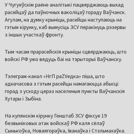
У Чугуеўскім раёне аналітыкі пацвярджаюць выхад
расейцаў да паўночных ваколіцаў гораду Ваўчанск.
Агулам, на думку крыніцы, расейцы наступаюць на
гэтым кірунку, каб вымусіць ЗСУ перакінуць рэзервы
з іншых участкаў фронту.
Тым часам прарасейскія крыніцы сцвярджаюць, што
войскі РФ ужо вядуць баі на тэрыторыі Ваўчанску.
Тэлеграм-канал «НгП раZVедка» піша, што
адначасова з гэтым расейцы намагаюцца абысці
горад з усходу цераз населеныя пункты Ваўчанскія
Хутары і Зыбіна.
На купянскім кірунку Генштаб ЗСУ фіксуе 19
безвыніковых атак войскаў РФ каля сёлаў
Сынькоўка, Новаягораўка, Іванаўка і Стэльмахаўка.