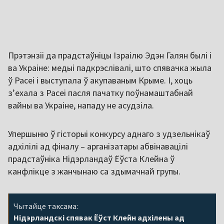
Прэтэнзіі да прадстаўніцы Ізраілю Эдэн Галян былі і
ва Украіне: медыі падкрэслівалі, што спявачка жыла
ў Расеі і выступала ў акупаваным Крыме. І, хоць
з’ехала з Расеі пасля пачатку поўнамаштабнай
вайны ва Украіне, нападу не асудзіла.
Упершыню ў гісторыі конкурсу аднаго з удзельнікаў
адхілілі ад фіналу – арганізатары абвінавацілі
прадстаўніка Нідэрландаў Ёўста Клейна ў
канфлікце з жанчынаю са здымачнай групы.
Чытайце таксама:
Нідэрландскі спявак Ёўст Клейн адхілены ад