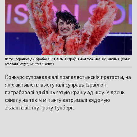
Nemo – пераможца «Еўрабачання-2024». 12 траўня 2024 года. Мальмё, Швецыя. (Фота:
Leonhard Foeger / Reuters / Forum)
Конкурс суправаджалі прапалестынскія пратэсты, на
якіх актывісты выступалі супраць Ізраілю і
патрабавалі адхіліць гэтую краіну ад шоу. У дзень
фіналу на такім мітынгу затрымалі вядомую
экаактывістку Грэту Тунберг.