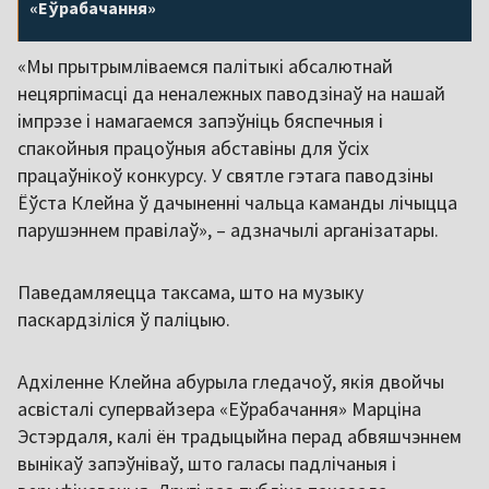
«Еўрабачання»
«Мы прытрымліваемся палітыкі абсалютнай
нецярпімасці да неналежных паводзінаў на нашай
імпрэзе і намагаемся запэўніць бяспечныя і
спакойныя працоўныя абставіны для ўсіх
працаўнікоў конкурсу. У святле гэтага паводзіны
Ёўста Клейна ў дачыненні чальца каманды лічыцца
парушэннем правілаў», – адзначылі арганізатары.
Паведамляецца таксама, што на музыку
паскардзіліся ў паліцыю.
Адхіленне Клейна абурыла гледачоў, якія двойчы
асвісталі супервайзера «Еўрабачання» Марціна
Эстэрдаля, калі ён традыцыйна перад абвяшчэннем
вынікаў запэўніваў, што галасы падлічаныя і