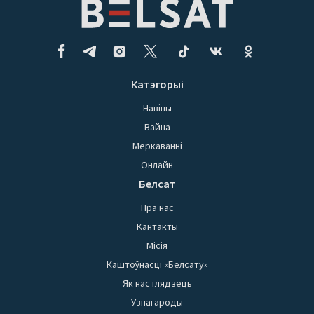
Катэгорыі
Навіны
Вайна
Меркаванні
Онлайн
Белсат
Пра нас
Кантакты
Місія
Каштоўнасці «Белсату»
Як нас глядзець
Узнагароды