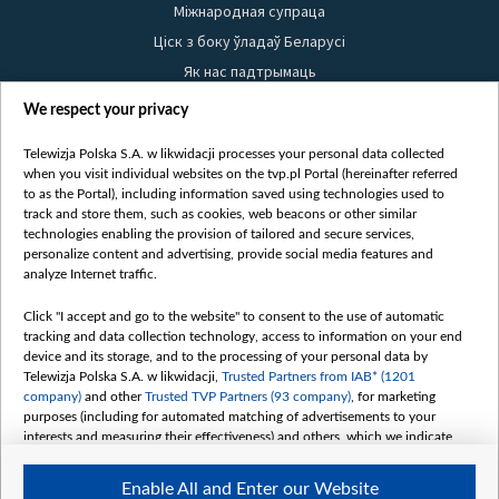
Міжнародная супраца
Ціск з боку ўладаў Беларусі
Як нас падтрымаць
Правілы выкарыстання матэрыялаў
We respect your privacy
Інфармацыя аб адпраўніку
Telewizja Polska S.A. w likwidacji processes your personal data collected
Бяспека
when you visit individual websites on the tvp.pl Portal (hereinafter referred
Youtube
to as the Portal), including information saved using technologies used to
track and store them, such as cookies, web beacons or other similar
Белсат news
technologies enabling the provision of tailored and secure services,
personalize content and advertising, provide social media features and
Белсат Shorts
analyze Internet traffic.
Белсат Life
Жэстачайшы мульт
Click "I accept and go to the website" to consent to the use of automatic
tracking and data collection technology, access to information on your end
Belsat English
device and its storage, and to the processing of your personal data by
Biełsat PL
Telewizja Polska S.A. w likwidacji,
Trusted Partners from IAB* (1201
company)
and other
Trusted TVP Partners (93 company)
, for marketing
Белсат Now
purposes (including for automated matching of advertisements to your
Белсат History
interests and measuring their effectiveness) and others, which we indicate
below.
Белсат Music
Enable All and Enter our Website
The purposes of processing your data by TVP S.A. w likwidacji are as