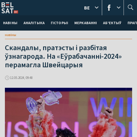
BE
НАВІНЫ
АНАЛІТЫКА
ГІСТОРЫІ
МЕРКАВАННI
АБ'ЕКТЫЎ
ПРАГ
навіны
Скандалы, пратэсты і разбітая
ўзнагарода. На «Еўрабачанні-2024»
перамагла Швейцарыя
12.05.2024, 09:48