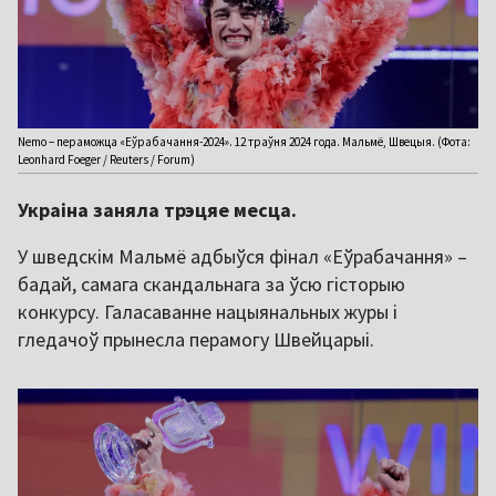
Nemo – пераможца «Еўрабачання-2024». 12 траўня 2024 года. Мальмё, Швецыя. (Фота:
Leonhard Foeger / Reuters / Forum)
Украіна заняла трэцяе месца.
У шведскім Мальмё адбыўся фінал «Еўрабачання» –
бадай, самага скандальнага за ўсю гісторыю
конкурсу. Галасаванне нацыянальных журы і
гледачоў прынесла перамогу Швейцарыі.