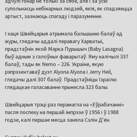
адчулі гонар не толькі за сябе, але і за ўсю
супольнасць небінарных людзей, якія, як спадзяецца
артыст, зазнаюць спагаду і паразуменне.
І хаця Швейцарыя атрымала бальшыню балаў ад
журы, гледачы аддалі перавагу Харватыі,
прадстаўнік якой Марка Пурышыч (Baby Lasagna)
быў адным з галоўных фаварытаў. Яму налічылі 337
балаў, тады як Nemo – 226. Украіне, якую
рэпрэзентаваў дуэт Alyona Alyona і Jerry Heil,
гледачы далі 307 балаў. Прадстаўніцы Ізраілю
глядацкае галасаванне прынесла 323 балы.
Швейцарыя трэці раз перамагла на «Еўрабачанні»
пасля поспеху на першай імпрэзе ў 1956 і ў 1988
годзе, калі першае месца заняла Сэлін Д’ён.