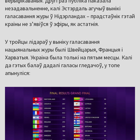
верыфікаваныя. Другі раз публіка паказала
незадавальненне, калі Эстэрдаль агучыў вынікі
галасавання журы ў Нідэрландах – прадстаўнік гэтай
краіны не з’явіўся ў эфіры, як астатнія.
У тройцы лідараў у выніку галасавання
нацыянальных журы былі Швейцарыя, Францыя і
Харватыя. Украіна была толькі на пятым месцы. Калі
да гэтых балаў дадалі галасы гледачоў, у топе
апынуліся: