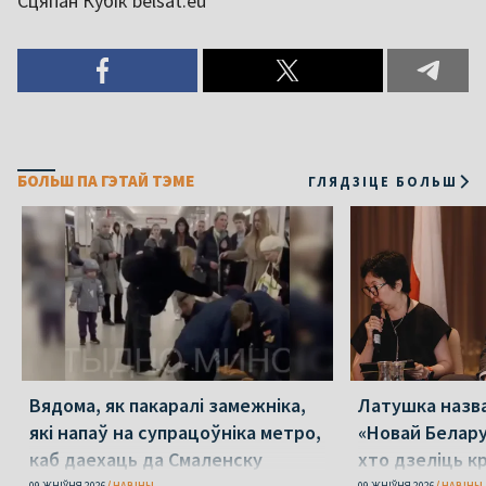
Сцяпан Кубік belsat.eu
БОЛЬШ ПА ГЭТАЙ ТЭМЕ
ГЛЯДЗІЦЕ БОЛЬШ
Вядома, як пакаралі замежніка,
Латушка назва
які напаў на супрацоўніка метро,
«Новай Белару
каб даехаць да Смаленску
хто дзеліць к
09 ЖНІЎНЯ 2026
НАВІНЫ
09 ЖНІЎНЯ 2026
НАВІНЫ