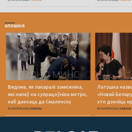
АПОШНІЯ
Вядома, як пакаралі замежніка,
Латушка назва
які напаў на супрацоўніка метро,
«Новай Белару
каб даехаць да Смаленску
хто дзеліць к
09 ЖНІЎНЯ 2026
НАВІНЫ
09 ЖНІЎНЯ 2026
НАВІНЫ