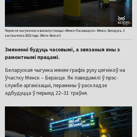
Перон ля чыгуначнага вакзалу станцыі «Менск-Пасажырскі». Менск, Беларусь. 3
кастрычніка 2022 года. (Фота: Белсат)
Змяненні будуць часовымі, а звязаныя яны з
рамонтнымі працамі.
Беларуская чыгунка мяняе графік руху цягнікоў на
ўчастку Менск – Берасце. Як паведамілі ў прэс-
службе арганізацыі, перамены ў раскладзе
адбудуцца ў перыяд 22–31 траўня.