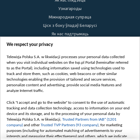
Узнагароды
Міжнародная супраца
Ціск з боку ўладаў Беларусі
Як нас падтрымаць
Правілы выкарыстання матэрыялаў
We respect your privacy
Інфармацыя аб адпраўніку
Telewizja Polska S.A. w likwidacji processes your personal data collected
Бяспека
when you visit individual websites on the tvp.pl Portal (hereinafter referred
Youtube
to as the Portal), including information saved using technologies used to
track and store them, such as cookies, web beacons or other similar
Белсат news
technologies enabling the provision of tailored and secure services,
personalize content and advertising, provide social media features and
Белсат Shorts
analyze Internet traffic.
Белсат Life
Жэстачайшы мульт
Click "I accept and go to the website" to consent to the use of automatic
tracking and data collection technology, access to information on your end
Belsat English
device and its storage, and to the processing of your personal data by
Biełsat PL
Telewizja Polska S.A. w likwidacji,
Trusted Partners from IAB* (1201
company)
and other
Trusted TVP Partners (93 company)
, for marketing
Белсат Now
purposes (including for automated matching of advertisements to your
Белсат History
interests and measuring their effectiveness) and others, which we indicate