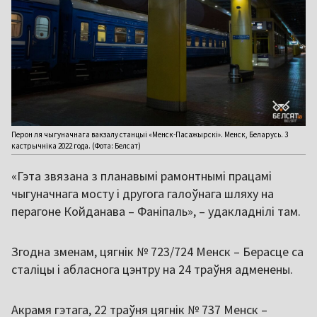
Перон ля чыгуначнага вакзалу станцыі «Менск-Пасажырскі». Менск, Беларусь. 3
кастрычніка 2022 года. (Фота: Белсат)
«Гэта звязана з планавымі рамонтнымі працамі
чыгуначнага мосту і другога галоўнага шляху на
перагоне Койданава – Фаніпаль», – удакладнілі там.
Згодна зменам, цягнік № 723/724 Менск – Берасце са
сталіцы і абласнога цэнтру на 24 траўня адменены.
Акрамя гэтага, 22 траўня цягнік № 737 Менск –