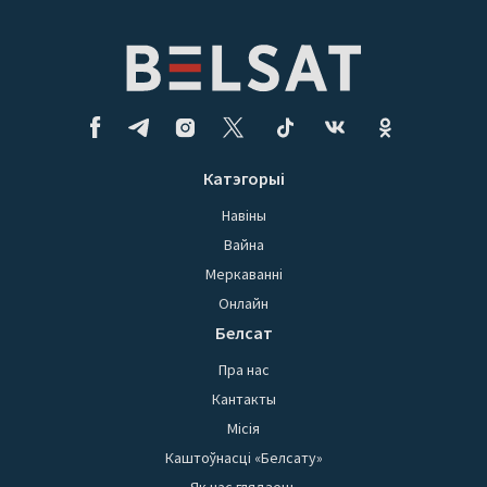
Катэгорыі
Навіны
Вайна
Меркаванні
Онлайн
Белсат
Пра нас
Кантакты
Місія
Каштоўнасці «Белсату»
Як нас глядзець