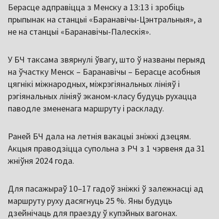
Берасце адправіцца з Менску а 13:13 і зробіць
прыпынак на станцыі «Баранавічы-Цэнтральныя», а
не на станцыі «Баранавічы-Палескія».
У БЧ таксама звярнулі ўвагу, што ў названы перыяд
на ўчастку Менск – Баранавічы – Берасце асобныя
цягнікі міжнародных, міжрэгіянальных лініяў і
рэгіянальных лініяў эканом-класу будуць рухацца
паводле змененага маршруту і раскладу.
Раней БЧ дала на летнія вакацыі зніжкі дзецям.
Акцыя праводзіцца супольна з РЧ з 1 чэрвеня да 31
жніўня 2024 года.
Для пасажыраў 10–17 гадоў зніжкі ў залежнасці ад
маршруту руху дасягнуць 25 %. Яны будуць
дзейнічаць для праезду ў купэйных вагонах.