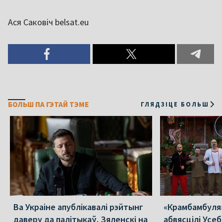
Ася Саковіч belsat.eu
БОЛЬШ ПА ГЭТАЙ ТЭМЕ
ГЛЯДЗІЦЕ БОЛЬШ
Ва Украіне апублікавалі рэйтынг
«Крамбамбуля»
даверу да палітыкаў. Зяленскі на
абвясцілі Усе