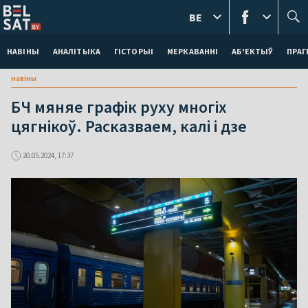
BE
НАВІНЫ
АНАЛІТЫКА
ГІСТОРЫІ
МЕРКАВАННI
АБ'ЕКТЫЎ
ПРАГ
навіны
БЧ мяняе графік руху многіх
цягнікоў. Расказваем, калі і дзе
20.05.2024, 17:37