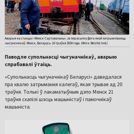
Аварыя на станцыі «Менск-Сартавальны», за перасылку фота якой затрымліваюць
чыгуначнікаў. Менск, Беларусь. 10 траўня 2024 года. (Фота: Belzhd.link)
Паводле супольнасці чыгуначнікаў, аварыю
спрабавалі ўтаіць.
«Супольнасць чыгуначнікаў Беларусі» даведалася
пра хвалю затрымання калегаў, якая трывае ад 20
траўня. Толькі ў лакаматыўным дэпо Менск 21
траўня схапілі шэсць машыністаў і памочнікаў
машыніста.