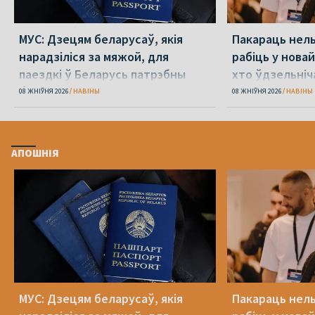
МУС: Дзецям беларусаў, якія
Пакараць нель
нарадзіліся за мяжой, для
рабіць у новай
паездкі ў Беларусь патрэбны
хто ўдзельніча
беларускі пашпарт
08 ЖНІЎНЯ 2026
НАВІНЫ
08 ЖНІЎНЯ 2026
НАВІНЫ
АПОШНІЯ
МУС: Дзецям беларусаў, якія
Пакараць нель