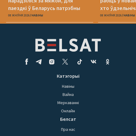
нарадзіліся за мяжой, для
рабіць у новай
паездкі ў Беларусь патрэбны
хто ўдзельніча
беларускі пашпарт
08 ЖНІЎНЯ 2026
НАВІНЫ
08 ЖНІЎНЯ 2026
НАВІНЫ
Катэгорыі
Навіны
Вайна
Меркаванні
Онлайн
Белсат
Пра нас