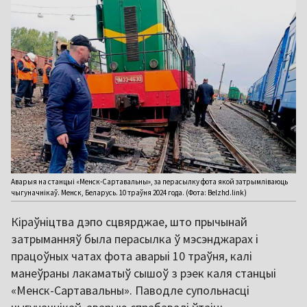
Аварыя на станцыі «Менск-Сартавальны», за перасылку фота якой затрымліваюць
чыгуначнікаў. Менск, Беларусь. 10 траўня 2024 года. (Фота: Belzhd.link)
Кіраўніцтва дэпо сцвярджае, што прычынай
затрыманняў была перасылка ў мэсэнджарах і
працоўных чатах фота аварыі 10 траўня, калі
манеўраны лакаматыў сышоў з рэек каля станцыі
«Менск-Сартавальны». Паводле супольнасці