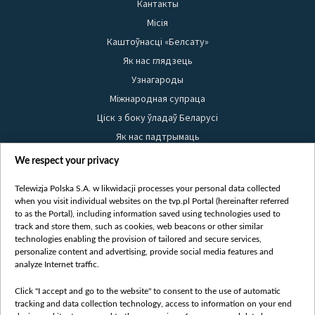
Кантакты
Місія
Каштоўнасці «Белсату»
Як нас глядзець
Узнагароды
Міжнародная супраца
Ціск з боку ўладаў Беларусі
Як нас падтрымаць
Правілы выкарыстання матэрыялаў
We respect your privacy
Інфармацыя аб адпраўніку
Telewizja Polska S.A. w likwidacji processes your personal data collected
Бяспека
when you visit individual websites on the tvp.pl Portal (hereinafter referred
Youtube
to as the Portal), including information saved using technologies used to
track and store them, such as cookies, web beacons or other similar
Белсат news
technologies enabling the provision of tailored and secure services,
personalize content and advertising, provide social media features and
Белсат Shorts
analyze Internet traffic.
Белсат Life
Жэстачайшы мульт
Click "I accept and go to the website" to consent to the use of automatic
tracking and data collection technology, access to information on your end
Belsat English