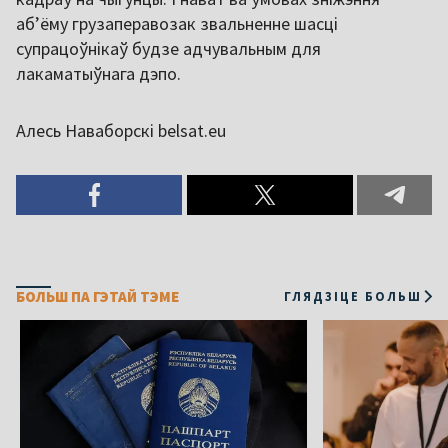
аб’ёму грузаперавозак звальненне шасці
супрацоўнікаў будзе адчувальным для
лакаматыўнага дэпо.
Алесь Наваборскі belsat.eu
БОЛЬШ ПА ГЭТАЙ ТЭМЕ
ГЛЯДЗІЦЕ БОЛЬШ