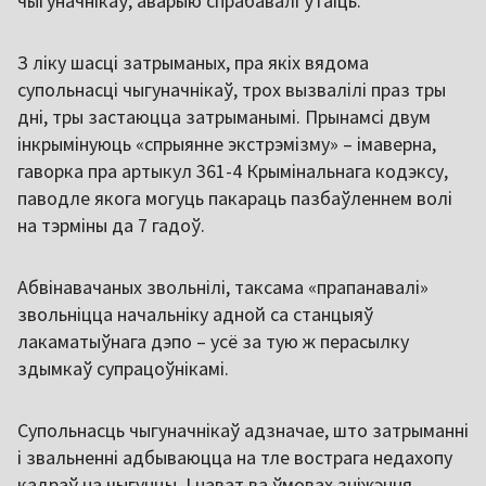
чыгуначнікаў, аварыю спрабавалі ўтаіць.
З ліку шасці затрыманых, пра якіх вядома
супольнасці чыгуначнікаў, трох вызвалілі праз тры
дні, тры застаюцца затрыманымі. Прынамсі двум
інкрымінуюць «спрыянне экстрэмізму» – імаверна,
гаворка пра артыкул 361-4 Крымінальнага кодэксу,
паводле якога могуць пакараць пазбаўленнем волі
на тэрміны да 7 гадоў.
Абвінавачаных звольнілі, таксама «прапанавалі»
звольніцца начальніку адной са станцыяў
лакаматыўнага дэпо – усё за тую ж перасылку
здымкаў супрацоўнікамі.
Супольнасць чыгуначнікаў адзначае, што затрыманні
і звальненні адбываюцца на тле вострага недахопу
кадраў на чыгунцы. І нават ва ўмовах зніжэння