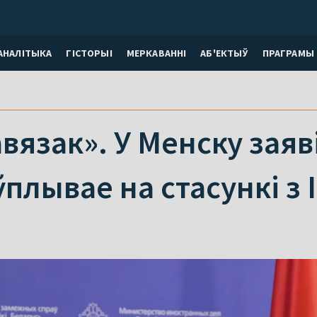
АНАЛІТЫКА
ГІСТОРЫІ
МЕРКАВАННI
АБ'ЕКТЫЎ
ПРАГРАМЫ
вязак». У Менску заяві
аўплывае на стасункі з