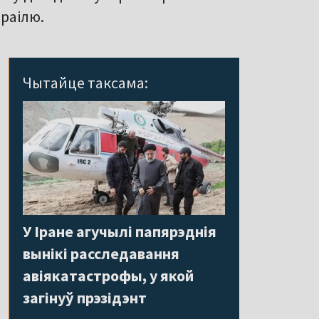
раілю.
Чытайце таксама:
У Іране агучылі папярэднія
вынікі расследавання
авіякатастрофы, у якой
загінуў прэзідэнт