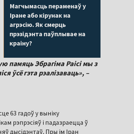
Магчымасць пераменаў у
Іране або кірунак на
агрэсію. Як смерць
прэзідэнта паўплывае на
краіну?
лую памяць Эбрагіма Раісі мы з
ся ўсё гэта рэалізаваць», –
сце 63 гадоў у выніку
кам рэпрэсіяў і падазраецца ў
ў дысідэнтаў. Пры ім Іран