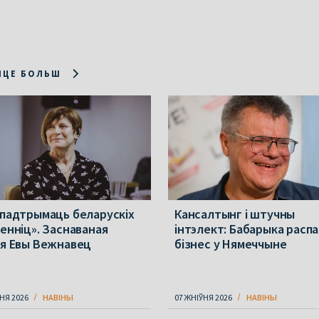
ІЦЕ БОЛЬШ
 падтрымаць беларускіх
Кансалтынг і штучны
менніц». Заснаваная
інтэлект: Бабарыка расп
ія Евы Вежнавец
бізнес у Нямеччыне
НЯ 2026
НАВІНЫ
07 ЖНІЎНЯ 2026
НАВІНЫ