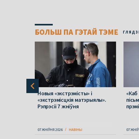
БОЛЬШ ПА ГЭТАЙ ТЭМЕ
ГЛЯДЗ
 ў
Новыя «экстрэмісты» і
«Каб
лік
«экстрэмісцкія матэрыялы».
пісь
у
Рэпрэсіі 7 жніўня
прэм
не
07 ЖНІЎНЯ 2026
НАВІНЫ
07 ЖНІЎ