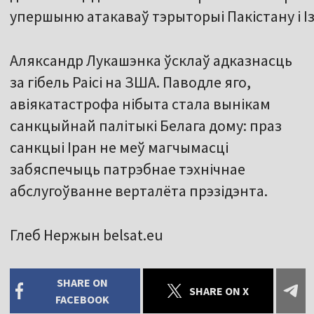
упершыню атакаваў тэрыторыі Пакістану і Із
Аляксандр Лукашэнка ўсклаў адказнасць
за гібель Раісі на ЗША. Паводле яго,
авіякатастрофа нібыта стала вынікам
санкцыйнай палітыкі Белага дому: праз
санкцыі Іран не меў магчымасці
забяспечыць патрэбнае тэхнічнае
абслугоўванне верталёта прэзідэнта.
Глеб Нержын belsat.eu
SHARE ON
SHARE ON X
FACEBOOK