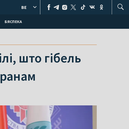
BE
БЯСПЕКА
лі, што гібель
 Іранам