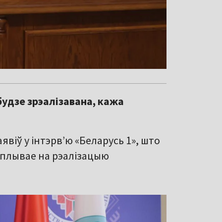
 будзе зрэалізавана, кажа
явіў у інтэрв’ю «Беларусь 1», што
аўплывае на рэалізацыю