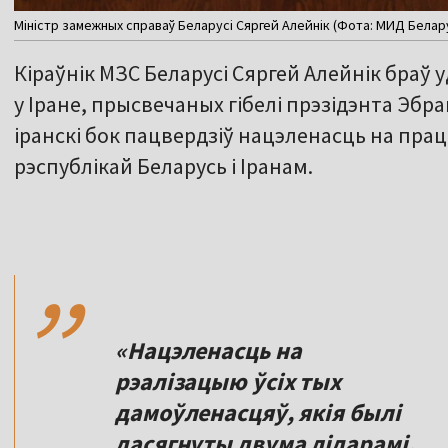
Міністр замежных справаў Беларусі Сяргей Алейнік (Фота: МИД Белару
Кіраўнік МЗС Беларусі Сяргей Алейнік браў
у Іране, прысвечаных гібелі прэзідэнта Эбраг
іранскі бок пацвердзіў нацэленасць на прац
рэспублікай Беларусь і Іранам.
,,
«Нацэленасць на
рэалізацыю ўсіх тых
дамоўленасцяў, якія былі
дасягнуты двума лідарамі.