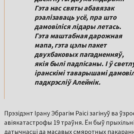
Гэта нас святы абавязак
рэалізаваць усё, пра што
дамовіліся лідары летась.
Гэта маштабная дарожная
мапа, гэта цэлы пакет
двухбаковых пагадненняў,
якія былі падпісаны. І ў свет
іранскімі таварышамі дамовілі
падкрэсліў Алейнік.
Прэзідэнт Ірану Эбрагім Раісі загінуў ва ўзро
авіякатастрофы 19 траўня. Ён быў прыхільні
датычнасці да масавых смяротных пакарання