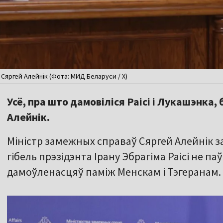
 Сяргей Алейнік (Фота: МИД Беларуси / X)
Усё, пра што дамовіліся Раісі і Лукашэнка,
Алейнік.
Міністр замежных справаў Сяргей Алейнік за
гібель прэзідэнта Ірану Эбрагіма Раісі не п
дамоўленасцяў паміж Менскам і Тэгеранам.