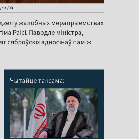
си / X)
 удзел у жалобных мерапрыемствах
іма Раісі. Паводле міністра,
яг сяброўскіх адносінаў паміж
Чытайце таксама: