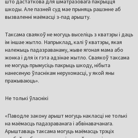
што дастаткова для шматразовага пакрыцця
шкоды. Але пазней суд мае прыняць рашэнне аб
вызваленні маёмасці з-пад арышту.
Таксама сваякоў не могуць выселіць з кватэры і даць
ім іншае жытло. Напрыклад, калі ў кватэры, якая
належыць падазраванаму, жыве ягоная мама або
жонка і для іх гэта адзінае жытло. Сваякоў таксама
не могуць прымусіць пакрыць шкоду, нібыта
нанесеную ўласнікам нерухомасці, у якой яны
пражываюць».
Не толькі ўласнікі
«Паводле закону арышт могуць накласці не толькі
на маёмасць падазраванага і абвінавачанага.
Арыштаваць таксама могуць маёмасць трэціх