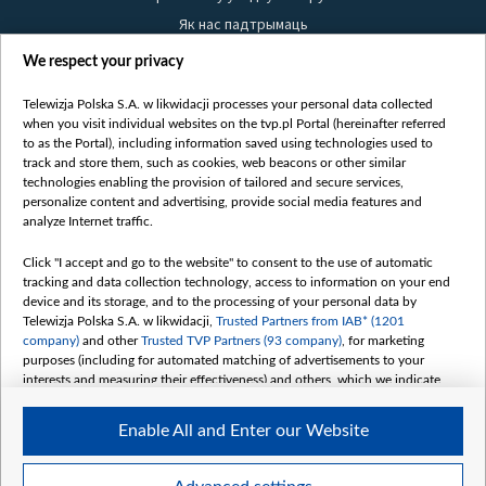
Як нас падтрымаць
Правілы выкарыстання матэрыялаў
We respect your privacy
Інфармацыя аб адпраўніку
Telewizja Polska S.A. w likwidacji processes your personal data collected
Бяспека
when you visit individual websites on the tvp.pl Portal (hereinafter referred
Youtube
to as the Portal), including information saved using technologies used to
track and store them, such as cookies, web beacons or other similar
Белсат news
technologies enabling the provision of tailored and secure services,
personalize content and advertising, provide social media features and
Белсат Shorts
analyze Internet traffic.
Белсат Life
Жэстачайшы мульт
Click "I accept and go to the website" to consent to the use of automatic
tracking and data collection technology, access to information on your end
Belsat English
device and its storage, and to the processing of your personal data by
Biełsat PL
Telewizja Polska S.A. w likwidacji,
Trusted Partners from IAB* (1201
company)
and other
Trusted TVP Partners (93 company)
, for marketing
Белсат Now
purposes (including for automated matching of advertisements to your
Белсат History
interests and measuring their effectiveness) and others, which we indicate
below.
Белсат Music
Enable All and Enter our Website
Белсат Doc
The purposes of processing your data by TVP S.A. w likwidacji are as
follows:
My consents
Store and/or access information on a device