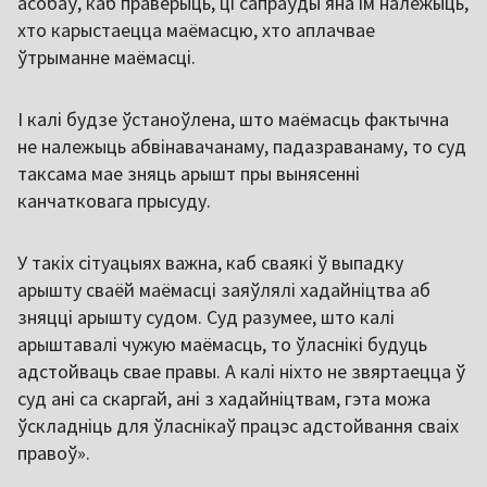
асобаў, каб праверыць, ці сапраўды яна ім належыць,
хто карыстаецца маёмасцю, хто аплачвае
ўтрыманне маёмасці.
І калі будзе ўстаноўлена, што маёмасць фактычна
не належыць абвінавачанаму, падазраванаму, то суд
таксама мае зняць арышт пры вынясенні
канчатковага прысуду.
У такіх сітуацыях важна, каб сваякі ў выпадку
арышту сваёй маёмасці заяўлялі хадайніцтва аб
зняцці арышту судом. Суд разумее, што калі
арыштавалі чужую маёмасць, то ўласнікі будуць
адстойваць свае правы. А калі ніхто не звяртаецца ў
суд ані са скаргай, ані з хадайніцтвам, гэта можа
ўскладніць для ўласнікаў працэс адстойвання сваіх
правоў».