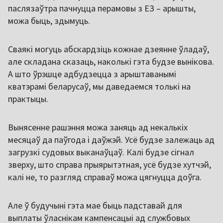
паслязаўтра пачнуцца перамовы з ЕЗ – арышты,
можа быць, здымуць.
Сваякі могуць абскардзіць кожнае дзеянне ўладаў,
але складана сказаць, наколькі гэта будзе вынікова.
А што ўрэшце адбудзецца з арыштаванымі
кватэрамі беларусаў, мы даведаемся толькі на
практыцы.
Вынясенне рашэння можа заняць ад некалькіх
месяцаў да паўгода і даўжэй. Усё будзе залежаць ад
загрузкі судовых выканаўцаў. Калі будзе сігнал
зверху, што справа прыярытэтная, усё будзе хутчэй,
калі не, то разгляд справаў можа цягнуцца доўга.
Але ў будучыні гэта мае быць падставай для
выплаты ўласнікам кампенсацыі ад службовых