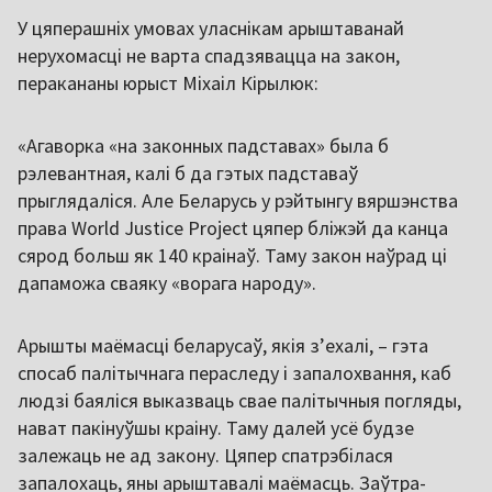
У цяперашніх умовах уласнікам арыштаванай
нерухомасці не варта спадзявацца на закон,
перакананы юрыст Міхаіл Кірылюк:
«Агаворка «на законных падставах» была б
рэлевантная, калі б да гэтых падставаў
прыглядаліся. Але Беларусь у рэйтынгу вяршэнства
права World Justice Project цяпер бліжэй да канца
сярод больш як 140 краінаў. Таму закон наўрад ці
дапаможа сваяку «ворага народу».
Арышты маёмасці беларусаў, якія з’ехалі, – гэта
спосаб палітычнага пераследу і запалохвання, каб
людзі баяліся выказваць свае палітычныя погляды,
нават пакінуўшы краіну. Таму далей усё будзе
залежаць не ад закону. Цяпер спатрэбілася
запалохаць, яны арыштавалі маёмасць. Заўтра-