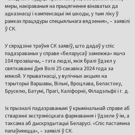
меры, накіраваныя на прыцягненне вінаватых да
адказнасці і кампенсацыі імі шкоды, у тым ліку ў
рамках працэдуры спецыяльнага вядзення», – заявілі
ў СК.
У сярэдзіне траўня СК заявіў, што дадаў у спіс
падазраваных у справе «беларусаў замежжа» яшчэ
104 прозвішчы, – гэта людзі, якія бралі ўдзел у
святкаванні Дня Волі 25 сакавіка 2024 года за
мяжой. У прыватнасці, у вулічных акцыях на
тэрыторыі Варшавы, Вільні, Вроцлава, Беластоку,
Бруселю, Батумі, Прагі, Каліфорніі, Філадэльфіі і г. д.
Іх прызналі падазраванымі ў крымінальнай справе аб
стварэнні экстрэмісцкага фармавання і ўдзеле ў ім, а
таксама аб дыскрэдытацыі Беларусі. «Спіс пастаянна
папаўняецца», – заявілі ў СК.