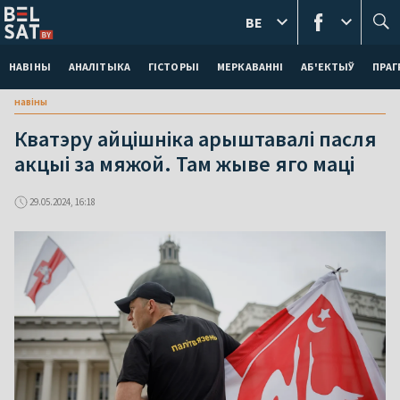
BE
НАВІНЫ
АНАЛІТЫКА
ГІСТОРЫІ
МЕРКАВАННI
АБ'ЕКТЫЎ
ПРАГ
навіны
Кватэру айцішніка арыштавалі пасля
акцыі за мяжой. Там жыве яго маці
29.05.2024, 16:18