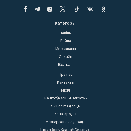
Катэгорыі
Навіны
Вайна
Меркаванні
Онлайн
Белсат
Пра нас
Кантакты
Місія
Каштоўнасці «Белсату»
Як нас глядзець
Узнагароды
Міжнародная супраца
Ціск з боку ўладаў Беларусі