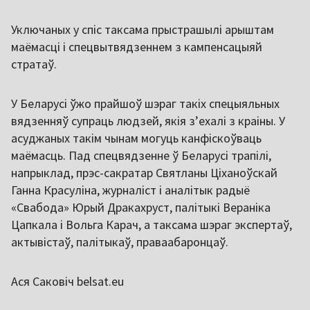
Уключаных у спіс таксама прыстрашылі арыштам
маёмасці і спецвытвядзеннем з кампенсацыяй
стратаў.
У Беларусі ўжо прайшоў шэраг такіх спецыяльных
вядзенняў супраць людзей, якія зʼехалі з краіны. У
асуджаных такім чынам могуць канфіскоўваць
маёмасць. Пад спецвядзенне ў Беларусі трапілі,
напрыклад, прэс-сакратар Святланы Ціханоўскай
Ганна Красуліна, журналіст і аналітык радыё
«Свабода» Юрый Дракахруст, палітыкі Вераніка
Цапкала і Вольга Карач, а таксама шэраг экспертаў,
актывістаў, палітыкаў, праваабаронцаў.
Ася Саковіч belsat.eu