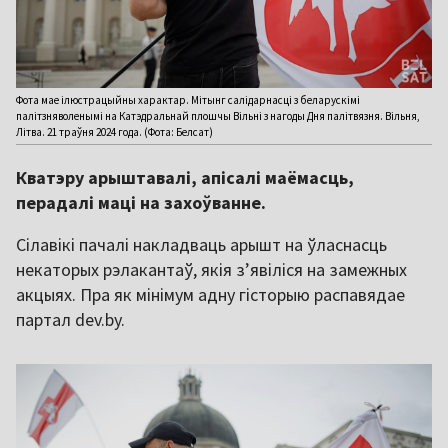
Фота мае ілюстрацыйны характар. Мітынг салідарнасці з беларускімі
палітзняволенымі на Катэдральнай плошчы Вільні з нагоды Дня палітвязня. Вільня,
Літва. 21 траўня 2024 года. (Фота: Белсат)
Кватэру арыштавалі, апісалі маёмасць,
перадалі маці на захоўванне.
Сілавікі пачалі накладваць арышт на ўласнасць
некаторых рэлакантаў, якія з’явіліся на замежных
акцыях. Пра як мінімум адну гісторыю распавядае
партал dev.by.