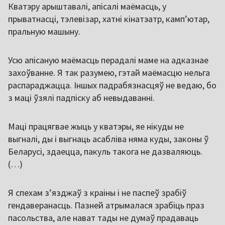
Кватэру арыштавалі, апісалі маёмасць, у
прыватнасці, тэлевізар, хатні кінатэатр, кампʼютар,
пральную машыну.
Усю апісаную маёмасць перадалі маме на адказнае
захоўванне. Я так разумею, гэтай маёмасцю нельга
распараджацца. Іншых падрабязнасцяў не ведаю, бо
з маці ўзялі падпіску аб невыдаванні.
Маці працягвае жыць у кватэры, яе нікуды не
выгналі, ды і выгнаць асабліва няма куды, законы ў
Беларусі, здаецца, пакуль такога не дазваляюць.
(…)
Я спехам зʼязджаў з краіны і не паспеў зрабіў
гендаверанасць. Пазней атрымалася зрабіць праз
пасольства, але нават тады не думаў прадаваць