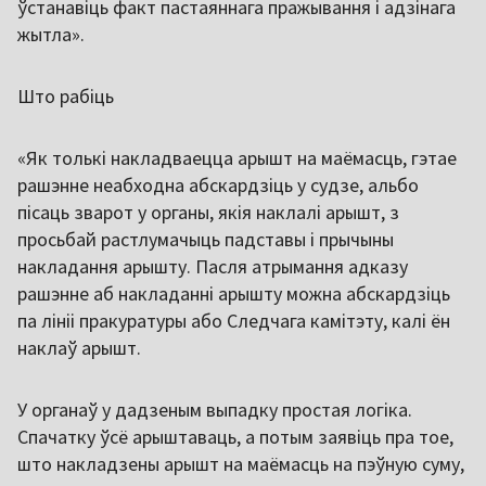
ўстанавіць факт пастаяннага пражывання і адзінага
жытла».
Што рабіць
«Як толькі накладваецца арышт на маёмасць, гэтае
рашэнне неабходна абскардзіць у судзе, альбо
пісаць зварот у органы, якія наклалі арышт, з
просьбай растлумачыць падставы і прычыны
накладання арышту. Пасля атрымання адказу
рашэнне аб накладанні арышту можна абскардзіць
па лініі пракуратуры або Следчага камітэту, калі ён
наклаў арышт.
У органаў у дадзеным выпадку простая логіка.
Спачатку ўсё арыштаваць, а потым заявіць пра тое,
што накладзены арышт на маёмасць на пэўную суму,