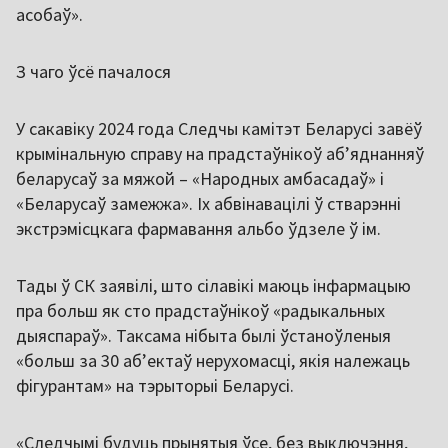
асобаў».
З чаго ўсё пачалося
У сакавіку 2024 года Следчы камітэт Беларусі завёў
крымінальную справу на прадстаўнікоў аб’яднанняў
беларусаў за мяжой – «Народных амбасадаў» і
«Беларусаў замежжа». Іх абвінавацілі ў стварэнні
экстрэмісцкага фармавання альбо ўдзеле ў ім.
Тады ў СК заявілі, што сілавікі маюць інфармацыю
пра больш як сто прадстаўнікоў «радыкальных
дыяспараў». Таксама нібыта былі ўстаноўленыя
«больш за 30 аб’ектаў нерухомасці, якія належаць
фігурантам» на тэрыторыі Беларусі.
«Следчымі будуць прынятыя ўсе, без выключэння,