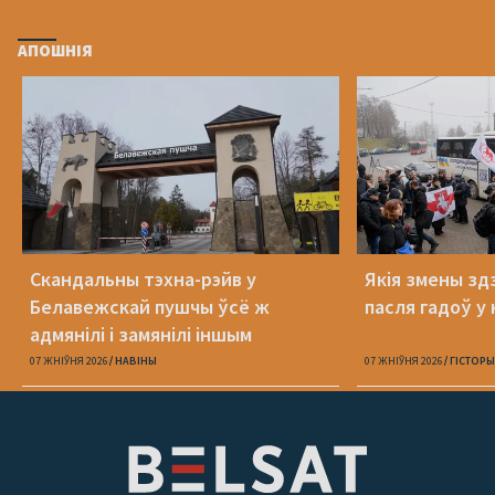
АПОШНІЯ
Скандальны тэхна-рэйв у
Якія змены здз
Белавежскай пушчы ўсё ж
пасля гадоў у 
адмянілі і замянілі іншым
07 ЖНІЎНЯ 2026
НАВІНЫ
07 ЖНІЎНЯ 2026
ГІСТОРЫ