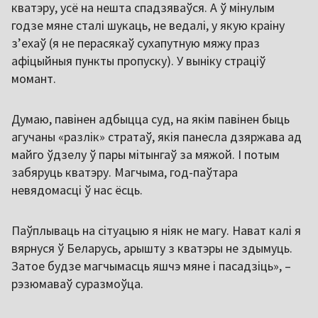
кватэру, усё на нешта спадзяваўся. А ў мінулым
годзе мяне сталі шукаць, не ведалі, у якую краіну
зʼехаў (я не перасякаў сухапутную мяжу праз
афіцыйныя пункты пропуску). У выніку страціў
момант.
Думаю, павінен адбыцца суд, на якім павінен быць
агучаны «разлік» стратаў, якія панесла дзяржава ад
майго ўдзелу ў пары мітынгаў за мяжой. І потым
забяруць кватэру. Магчыма, год-паўтара
невядомасці ў нас ёсць.
Паўплываць на сітуацыю я ніяк не магу. Нават калі я
вярнуся ў Беларусь, арышту з кватэры не здымуць.
Затое будзе магчымасць яшчэ мяне і пасадзіць», –
рэзюмаваў суразмоўца.