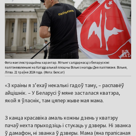
Фота мае ілюстрацыйны характар. Мітынг салідарнасці з беларускімі
палітзняволенымі на Катэдральнай плошчы Вільні з нагоды Дня палітвязня. Вільня,
Літва. 21 траўня 2024 года. (Фота: Белсат)
«З краіны я з’ехаў некалькі гадоў таму, – распавёў
айцішнік. – У Беларусі ў мяне засталася кватэра,
якой я ўласнік, там цяпер жыве мая мама.
З канца красавіка амаль кожны дзень у кватэру
пачаў нехта прыходзіць і стукаць у дзверы. Ні званка
ў дамафон, ні званка ў дзверы. Мама (яна прапісаная