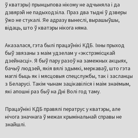
ў кватэры) прынцыпова нікому не адчыняла і да
дзвярэй не падыходзіла. Праз два тыдні ў дзверы
ўжо не стукалі. Яе адразу вынеслі, вырашыўшы,
відаць, што ў кватэры нікога няма.
Аказалася, гэта былі працаўнікі КДБ. Іхны прыход
быў звязаны з маім удзелам у «экстрэмісцкай
дзейнасці». Я быў пару разоў на замежных акцыях,
бачыў людзей, якія вялі здымкі, меркаваў, што гэта
маглі быць як і мясцовыя спецслужбы, так і засланцы
з Беларусі. Такім чынам зацікавіліся і маім знаёмым,
які апошні раз быў на Дні Волі год таму.
Працаўнікі КДБ правялі ператрус у кватэры, але
нічога значнага ў межах крымінальнай справы не
знайшлі.