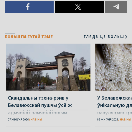
БОЛЬШ ПА ГЭТАЙ ТЭМЕ
ГЛЯДЗІЦЕ БОЛЬШ
Скандальны тэхна-рэйв у
У Белавежска
Белавежскай пушчы ўсё ж
ўнікальную д
адмянілі і замянілі іншым
папуляцыю гр
07 ЖНІЎНЯ 2026
НАВІНЫ
07 ЖНІЎНЯ 2026
НАВІНЫ