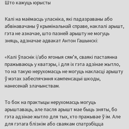
Што кажуць юрысты
Калі на маёмасць уласніка, які падазраваны або
абвінавачаны ў крымінальнай справе, наклалі арышт,
гэта не азначае, што пазней арышту не могуць
зняць, адзначае адвакат Антон Гашынскі:
«Калі ўласнік і/або ягоныя сям’я, сваякі пастаянна
пражываюць у кватэры, і для іх гэта адзінае жытло,
то на такую нерухомасць не могуць накласці арышту
ў мэтах забеспячэння кампенсацыі шкоды,
нанесенай злачынствам.
То бок на практыцы нерухомасць могуць
арыштаваць, але пасля арышт мае быць зняты, бо
гэта адзінае жытло для тых, хто пражывае ў ім. Але
для гэтага блізкім або сваякам спатрэбіцца