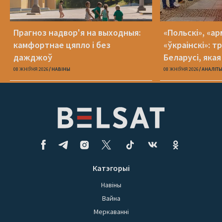
Прагноз надвор'я на выходныя:
«Польскі», «ар
камфортнае цяпло і без
«ўкраінскі»: 
дажджоў
Беларусі, яка
08 ЖНІЎНЯ 2026
НАВІНЫ
08 ЖНІЎНЯ 2026
АНАЛІТ
Катэгорыі
Навіны
Вайна
Меркаванні