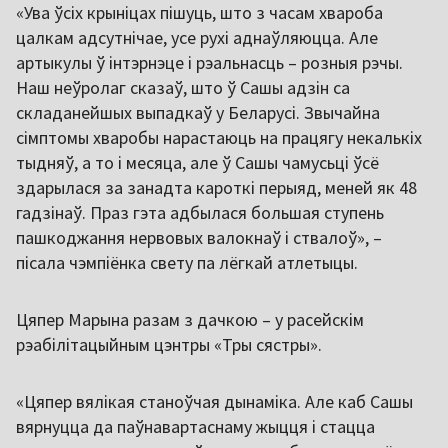
«Ува ўсіх крыніцах пішуць, што з часам хвароба
цалкам адсутнічае, усе рухі аднаўляюцца. Але
артыкулы ў інтэрнэце і рэальнасць – розныя рэчы.
Наш неўролаг сказаў, што ў Сашы адзін са
складанейшых выпадкаў у Беларусі. Звычайна
сімптомы хваробы нарастаюць на працягу некалькіх
тыдняў, а то і месяца, але ў Сашы чамусьці ўсё
здарылася за занадта кароткі перыяд, меней як 48
гадзінаў. Праз гэта адбылася большая ступень
пашкоджання нервовых валокнаў і ствалоў», –
пісала чэмпіёнка свету па лёгкай атлетыцы.
Цяпер Марына разам з дачкою – у расейскім
рэабілітацыйным цэнтры «Тры сястры».
«Цяпер вялікая станоўчая дынаміка. Але каб Сашы
вярнуцца да паўнавартаснаму жыцця і стацца