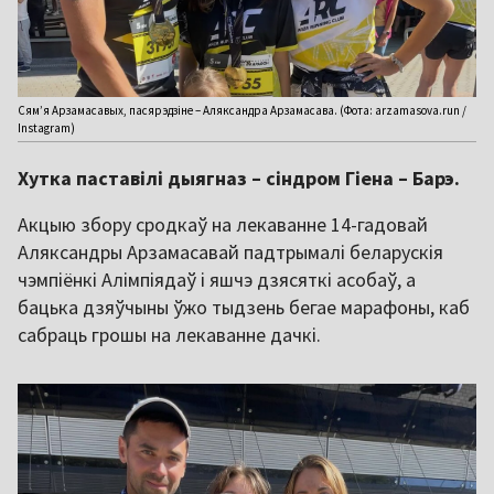
Сям’я Арзамасавых, пасярэдзіне – Аляксандра Арзамасава. (Фота: arzamasova.run /
Instagram)
Хутка паставілі дыягназ – сіндром Гіена – Барэ.
Акцыю збору сродкаў на лекаванне 14-гадовай
Аляксандры Арзамасавай падтрымалі беларускія
чэмпіёнкі Алімпіядаў і яшчэ дзясяткі асобаў, а
бацька дзяўчыны ўжо тыдзень бегае марафоны, каб
сабраць грошы на лекаванне дачкі.