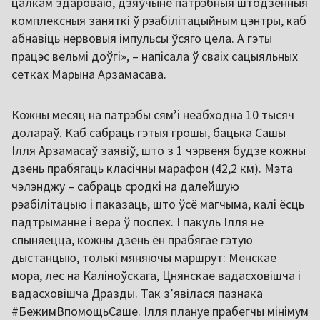
цалкам здароваю, дзяўчыне патрэбныя штодзённыя
комплексныя заняткі ў рэабілітацыйным цэнтры, каб
абнавіць нервовыя імпульсы ўсяго цела. А гэты
працэс вельмі доўгі», – напісала ў сваіх сацыяльных
сетках Марына Арзамасава.
Кожны месяц на патрэбы сямʼі неабходна 10 тысяч
долараў. Каб сабраць гэтыя грошы, бацька Сашы
Ілля Арзамасаў заявіў, што з 1 чэрвеня будзе кожны
дзень прабягаць класічны марафон (42,2 км). Мэта
чэлэнджу – сабраць сродкі на далейшую
рэабілітацыю і паказаць, што ўсё магчыма, калі ёсць
падтрыманне і вера ў поспех. І пакуль Ілля не
спыняецца, кожны дзень ён прабягае гэтую
дыстанцыю, толькі мяняючы маршрут: Менскае
мора, лес на Каліноўскага, Цнянскае вадасховішча і
вадасховішча Дразды. Так зʼявілася пазнака
#БежимВпомощьСаше. Ілля плануе прабегчы мінімум