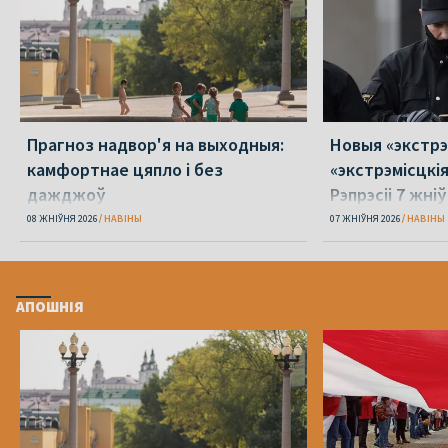
Прагноз надвор'я на выходныя:
Новыя «экстрэ
камфортнае цяпло і без
«экстрэмісцкі
дажджоў
Рэпрэсіі 7 жні
08 ЖНІЎНЯ 2026
НАВІНЫ
07 ЖНІЎНЯ 2026
НАВІНЫ
АПОШНІЯ