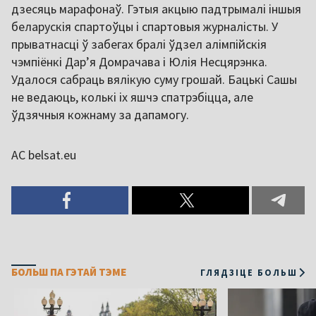
дзесяць марафонаў. Гэтыя акцыю падтрымалі іншыя
беларускія спартоўцы і спартовыя журналісты. У
прыватнасці ў забегах бралі ўдзел алімпійскія
чэмпіёнкі Дарʼя Домрачава і Юлія Несцярэнка.
Удалося сабраць вялікую суму грошай. Бацькі Сашы
не ведаюць, колькі іх яшчэ спатрэбіцца, але
ўдзячныя кожнаму за дапамогу.
АС belsat.eu
БОЛЬШ ПА ГЭТАЙ ТЭМЕ
ГЛЯДЗІЦЕ БОЛЬШ