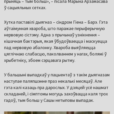
прыняць – тым больш», – пісала Марына Арзамасава
ў сацыяльных сетках.
Хутка паставілі дыягназ – сіндром Гіена – Барэ. Гэта
аўтаімунная хвароба, што паражае перыферычную
нервовую сістэму. Адна з прычынаў узнікнення –
кішачная бактэрыя, якая ўбудоўваецца і маскуецца
пад нервовую абалонку. Хвароба выяўляецца
цяглічнаю слабасцю, паколваннем у нагах, болямі ў
хрыбетніку, збоем сэрцавага рытму.
У бальшыні выпадкаў у пацыентаў з такім дыягназам
наступае паляпшэнне праз некалькі месяцаў. Але
гэта калі казаць пра дарослых. У дзяцей усё нашмат
складаней, і сімптомы могуць захоўвацца каля трох
гадоў, тым больш у Сашы нетыповы выпадак.