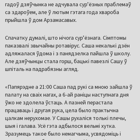
гадоў дзяўчынка не адчувала сурʼёзных праблемаў
са здароўем, але ў лютым гэтага года хвароба
прыйшла ў дом Арзамасавых.
Спачатку думалі, што нічога сурʼёзнага. Сімптомы
паказвалі звычайны ротавірус. Саша некалькі дзён
адляжалася ўдома і з панядзелка пайшла ў школу.
Але дзяўчынцы стала горш, бацькі павезлі Сашу ў
шпіталь на падрабязны агляд.
«Папярэдне а 21:00 Саша пад рукі са мною зайшла ў
палату на сваіх нагах, а 6-ай раніцы наступнага дня
ўжо не здолела ўстаць. А пазней перастала
працаваць і другая рука, цела было практычна
цалкам нерухомае. У Сашы рухаліся толькі плечы,
шыя і галава. Усё гэта адбылося вельмі хутка.
Зразумець такое было немагчыма, усвядоміць і