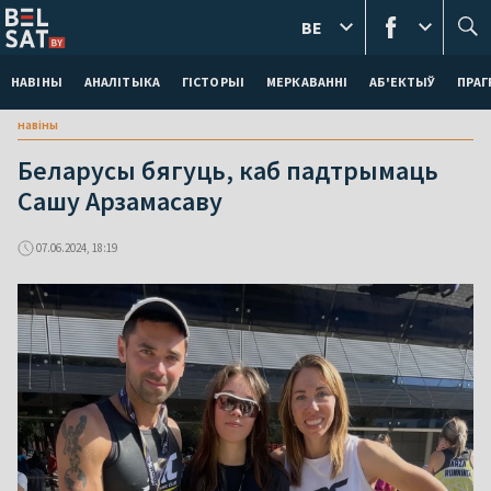
BE
НАВІНЫ
АНАЛІТЫКА
ГІСТОРЫІ
МЕРКАВАННI
АБ'ЕКТЫЎ
ПРАГ
навіны
Беларусы бягуць, каб падтрымаць
Сашу Арзамасаву
07.06.2024, 18:19