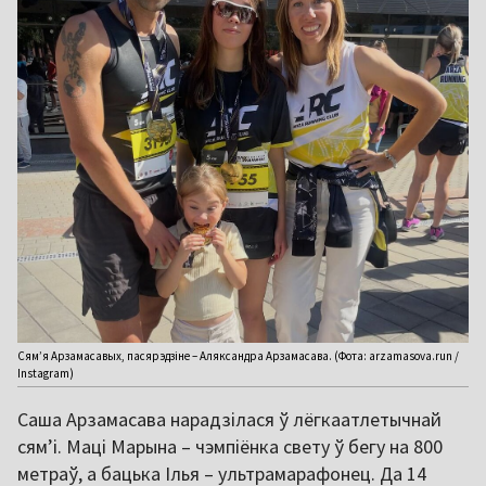
Сям’я Арзамасавых, пасярэдзіне – Аляксандра Арзамасава. (Фота: arzamasova.run /
Instagram)
Саша Арзамасава нарадзілася ў лёгкаатлетычнай
сямʼі. Маці Марына – чэмпіёнка свету ў бегу на 800
метраў, а бацька Ілья – ультрамарафонец. Да 14