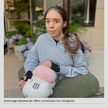
Аляксандра Арзамасава. (Фота: arzamasova.run / Instagram)