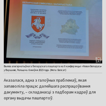
Выява альтэрнатыўнага беларускага пашпарта на II канферэнцыі «Новая Беларусь»
у Варшаве, Польшча. 6 жніўня 2023 года. (Фота: Белсат)
Аказалася, адна з галоўных праблемаў, якая
запаволіла працэс далейшага распрацоўвання
дакументу, – складанасці з падборам кадраў для
органу выдачы пашпартоў.