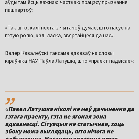
аўдытам ёсць важнаю часткаю працэсу прызнання
пашпартоў:
«Так што, калі нехта з чытачоў думае, што пасуе на
гэтую ролю, калі ласка, звяртайцеся да нас».
Валер Кавалеўскі таксама адказаў на словы
кіраўніка НАУ Паўла Латушкі, што «праект падвісае»:
,,
«Павел Латушка ніколі не меў дачынення да
гэтага праекту, гэта не ягоная зона
адказнасці. Сітуацыя не статычная, хоць
збоку можа выглядаць, што нічога не
адбываецца. Насамрэч вядзецца шмат