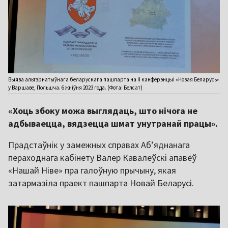
Выява альтэрнатыўнага беларускага пашпарта на II канферэнцыі «Новая Беларусь»
у Варшаве, Польшча. 6 жніўня 2023 года. (Фота: Белсат)
«Хоць збоку можа выглядаць, што нічога не
адбываецца, вядзецца шмат унутранай працы».
Прадстаўнік у замежных справах Аб’яднанага
пераходнага кабінету Валер Кавалеўскі апавёў
«Нашай Ніве» пра галоўную прычыну, якая
затармазіла праект пашпарта Новай Беларусі.