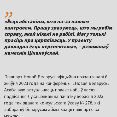
,,
«Ёсць абставіны, што па-за нашым
кантролем. Прашу зразумець, што мы робім
справу, якой ніколі не рабілі. Магу толькі
прасіць пра цярплівасць. У праекту
дакладна ёсць перспектыва», – рэзюмаваў
намеснік Ціханоўскай.
Пашпарт Новай Беларусі афіцыйна прэзентавалі 6
жніўня 2023 года на канферэнцыі «Новая Беларусь».
Асаблівую актуальнасць праект набыў пасля
падпісання Лукашэнкам на пачатку верасня 2023
года так званага консульскага ўказу № 278, які
забараніў беларусам абменьваць пашпарты за
мяжою.