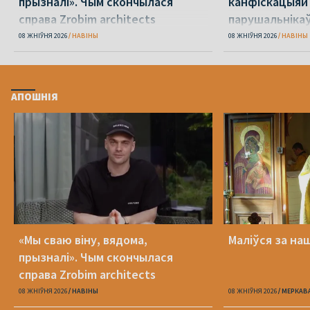
прызналі». Чым скончылася
канфіскацыяй
справа Zrobim architects
парушальніка
дронамі
08 ЖНІЎНЯ 2026
НАВІНЫ
08 ЖНІЎНЯ 2026
НАВІНЫ
АПОШНІЯ
«Мы сваю віну, вядома,
Маліўся за на
прызналі». Чым скончылася
справа Zrobim architects
08 ЖНІЎНЯ 2026
НАВІНЫ
08 ЖНІЎНЯ 2026
МЕРКАВ