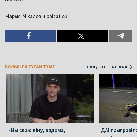
Марыя Міхалевіч belsat.eu
БОЛЬШ ПА ГЭТАЙ ТЭМЕ
ГЛЯДЗІЦЕ БОЛЬШ
«Мы сваю віну, вядома,
ДАІ прыгразіл