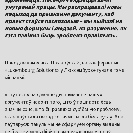
унутранай працы. Мы распрацавалі новы
падыход да прызнання дакументу, каб
праект стаўся паспяховым – мы выйшлі на
новыя формулы і людзей, на разуменне, як
гэта павінна быць зроблена правільна».
Паводле намесніка Ціханоўскай, на канферэнцыі
«Luxembourg Solutions» у Люксембурзе гучала тэма
міграцыі.
«І тут ёсць разуменне ды прыманне нашых
аргументаў наконт таго, што ў пашпарта ёсць
значны сэнс, што ён развяжа сур’ёзную праблему,
якая паўстала перад сотнямі тысяч беларусаў. Але
паўтаруся: пакуль мы не сфармуем органу выдачы і
не будзем мець фізічна выдрукаваных узораў