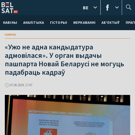
BE
НАВІНЫ
АНАЛІТЫКА
ГІСТОРЫІ
МЕРКАВАННI
АБ'ЕКТЫЎ
ПРАГ
навіны
«Ужо не адна кандыдатура
адмовілася». У орган выдачы
пашпарта Новай Беларусі не могуць
падабраць кадраў
07.06.2024, 17:47