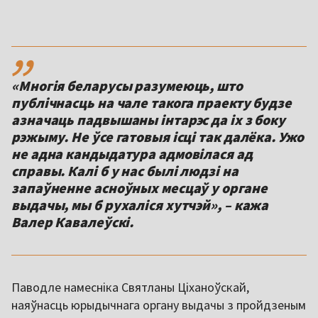
,,
«Многія беларусы разумеюць, што
публічнасць на чале такога праекту будзе
азначаць падвышаны інтарэс да іх з боку
рэжыму. Не ўсе гатовыя ісці так далёка. Ужо
не адна кандыдатура адмовілася ад
справы. Калі б у нас былі людзі на
запаўненне асноўных месцаў у органе
выдачы, мы б рухаліся хутчэй», – кажа
Валер Кавалеўскі.
Паводле намесніка Святланы Ціханоўскай,
наяўнасць юрыдычнага органу выдачы з пройдзеным