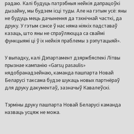
радаю. Калі будуць патрэбныя нейкія дапрацоўкі
дызайну, мы будзем ісці туды. Але на гэтым усё: яны
не будуць мець дачынення да тэхнічнай часткі, да
друку. У гэтым сэнсе ў нас няма ніякіх падставаў
казаць, што яны не спраўляюцца са сваймі
функцыямі ці ў іх нейкія праблемы з рэпутацыяй».
У выпадку, калі Дэпартамент дзяржбяспекі Літвы
прызнае кампанію «Garsų pasaulis»
нядобранадзейнаю, каманда пашпарта Новай
Беларусі таксама будзе шукаць новых партнёраў
для друку дакументаў, зазначыў Кавалеўскі.
Тэрміны друку пашпарта Новай Беларусі каманда
назваць усцяж не можа.