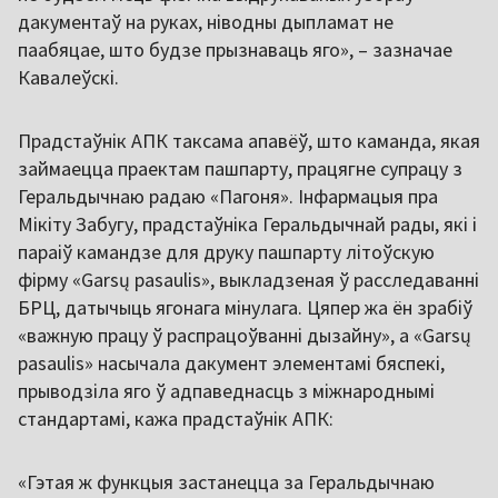
дакументаў на руках, ніводны дыпламат не
паабяцае, што будзе прызнаваць яго», – зазначае
Кавалеўскі.
Прадстаўнік АПК таксама апавёў, што каманда, якая
займаецца праектам пашпарту, працягне супрацу з
Геральдычнаю радаю «Пагоня». Інфармацыя пра
Мікіту Забугу, прадстаўніка Геральдычнай рады, які і
параіў камандзе для друку пашпарту літоўскую
фірму «Garsų pasaulis», выкладзеная ў расследаванні
БРЦ, датычыць ягонага мінулага. Цяпер жа ён зрабіў
«важную працу ў распрацоўванні дызайну», а «Garsų
pasaulis» насычала дакумент элементамі бяспекі,
прыводзіла яго ў адпаведнасць з міжнароднымі
стандартамі, кажа прадстаўнік АПК:
«Гэтая ж функцыя застанецца за Геральдычнаю