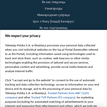
Як нас глядзець
Узнагароды
Міжнародная супраца
Ціск з боку ўладаў Беларусі
Як нас падтрымаць
Правілы выкарыстання матэрыялаў
We respect your privacy
Інфармацыя аб адпраўніку
Telewizja Polska S.A. w likwidacji processes your personal data collected
Бяспека
when you visit individual websites on the tvp.pl Portal (hereinafter referred
Youtube
to as the Portal), including information saved using technologies used to
track and store them, such as cookies, web beacons or other similar
Белсат news
technologies enabling the provision of tailored and secure services,
personalize content and advertising, provide social media features and
Белсат Shorts
analyze Internet traffic.
Белсат Life
Click "I accept and go to the website" to consent to the use of automatic
Жэстачайшы мульт
tracking and data collection technology, access to information on your end
Belsat English
device and its storage, and to the processing of your personal data by
Telewizja Polska S.A. w likwidacji,
Trusted Partners from IAB* (1201
Biełsat PL
company)
and other
Trusted TVP Partners (93 company)
, for marketing
Белсат Now
purposes (including for automated matching of advertisements to your
interests and measuring their effectiveness) and others, which we indicate
Белсат History