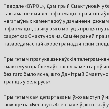
Паводле «BYPOL», Дзмітрый Смактуновіч у ба
Таксама не выявілі інфармацыі пра ягоны ўдз
негатыўных каментароў у дачыненні рэжым
інфармацыі, за якую яго могуць прыцягнуць у
сацсетках Смактуновіча. Сам ён раней прац
пазаведамаснай ахове грамадзянскім спец
Пры гэтым пралукашэнкаўскія тэлеграм-ка
«максімум праблемаў» пасля каментароў ягон
без таго было ясна, што Дзмітрый Смактунов
трапіць у Беларусь».
Пры гэтым сам дэпартаваны ўжо выступіў н
сюжэце на «Беларусь 4» ён заявіў, што жыў у