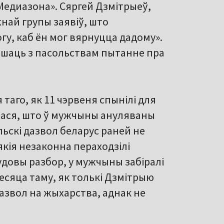
«Медиазона». Сяргей Дзмітрыеў,
ай групы заявіў, што
у, каб ён мог вярнуцца дадому».
рашаць з пасольствам пытанне пра
таго, як 11 чэрвеня спынілі для
лася, што ў мужчыны ануляваны
льскі дазвол беларус раней не
 якія незаконна пераходзілі
довы разбор, у мужчыны забіралі
месяца таму, як толькі Дзмітрыю
дазвол на жыхарства, аднак не