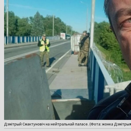
Дзмітрый Смактуновіч на нейтральнай паласе. (Фота: жонка Дзмітрыя