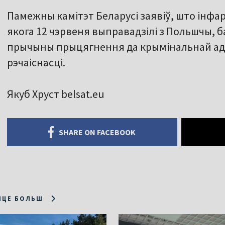
Памежны камітэт Беларусі заявіў, што інф
якога 12 чэрвеня выправадзілі з Польшчы, б
прычыны прыцягнення да крымінальнай адк
рэчаіснасці.
Якуб Хруст belsat.eu
SHARE ON FACEBOOK
ІЦЕ БОЛЬШ