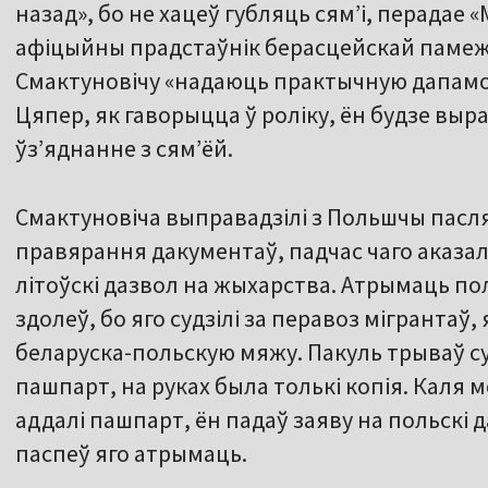
назад», бо не хацеў губляць сям’і, перадае 
афіцыйны прадстаўнік берасцейскай памежн
Смактуновічу «надаюць практычную дапамог
Цяпер, як гаворыцца ў роліку, ён будзе вы
ўзʼяднанне з сямʼёй.
Смактуновіча выправадзілі з Польшчы пасля 
правярання дакументаў, падчас чаго аказа
літоўскі дазвол на жыхарства. Атрымаць по
здолеў, бо яго судзілі за перавоз мігрантаў,
беларуска-польскую мяжу. Пакуль трываў су
пашпарт, на руках была толькі копія. Каля 
аддалі пашпарт, ён падаў заяву на польскі 
паспеў яго атрымаць.