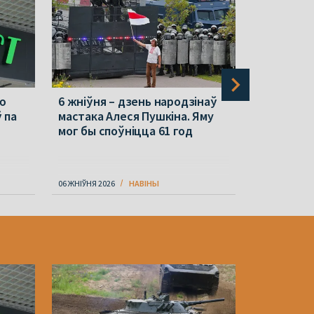
ую
6 жніўня – дзень народзінаў
Кіраўнік 
 па
мастака Алеся Пушкіна. Яму
Беларусь.
мог бы споўніцца 61 год
06 ЖНІЎНЯ 2026
НАВІНЫ
06 ЖНІЎНЯ 202