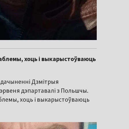
аблемы, хоць і выкарыстоўваюць
 дачыненні Дзмітрыя
чэрвеня дэпартавалі з Польшчы.
блемы, хоць і выкарыстоўваюць