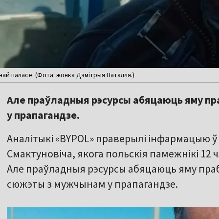
ай паласе. (Фота: жонка Дзмітрыя Наталля.)
Але праўладныя рэсурсы абяцаюць яму пр
у прапагандзе.
Аналітыкі «BYPOL» праверылі інфармацыю ў
Смактуновіча, якога польскія памежнікі 12 
Але праўладныя рэсурсы абяцаюць яму пра
сюжэты з мужчынам у прапагандзе.