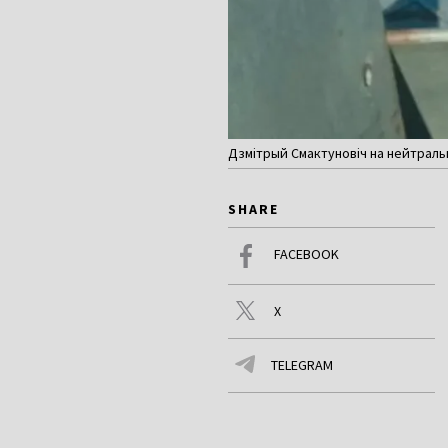
Дзмітрый Смактуновіч на нейтральн
SHARE
FACEBOOK
X
TELEGRAM