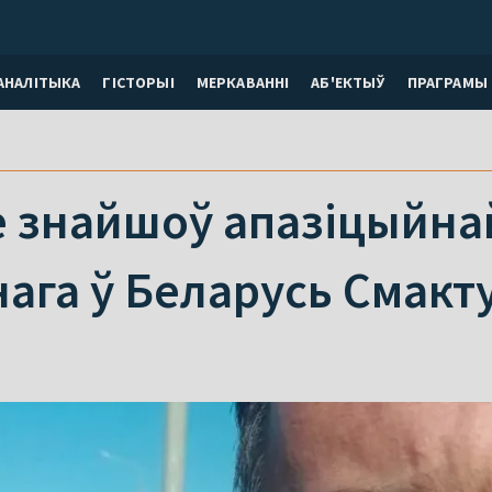
АНАЛІТЫКА
ГІСТОРЫІ
МЕРКАВАННI
АБ'ЕКТЫЎ
ПРАГРАМЫ
 знайшоў апазіцыйнай
ага ў Беларусь Смакт