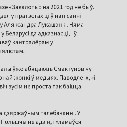
зе «Закалоты» на 2021 год не быў.
ел у пратэстах ці ў напісанні
у Аляксандра Лукашэнкі. Няма
 Беларусі да адказнасці, і ў
аваў кантралёрам у
ыялістам.
налы ўжо абяцаюць Смактуновічу
ай жонкі ў медыях. Паводле іх, «і
іч зусім не проста так баіцца
а дзяржаўным тэлебачанні. У
 Польшчы не адзін, і «ламаўся