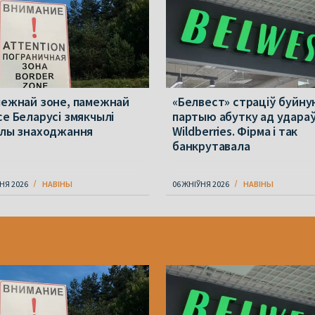
межнай зоне, памежнай
«Белвест» страціў буйн
се Беларусі змякчылі
партыю абутку ад удараў
ілы знаходжання
Wildberries. Фірма і так
банкрутавала
НЯ 2026
НАВІНЫ
06 ЖНІЎНЯ 2026
НАВІНЫ