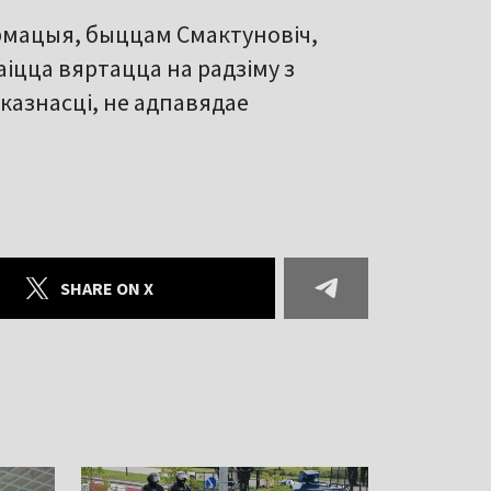
армацыя, быццам Смактуновіч,
аіцца вяртацца на радзіму з
азнасці, не адпавядае
SHARE ON X