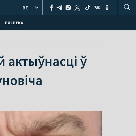
BE
БЯСПЕКА
 актыўнасці ў
уновіча