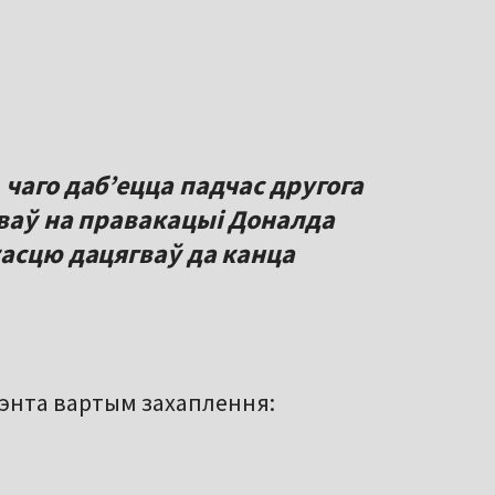
чаго даб’ецца падчас другога
зваў на правакацыі Доналда
касцю дацягваў да канца
дэнта вартым захаплення: