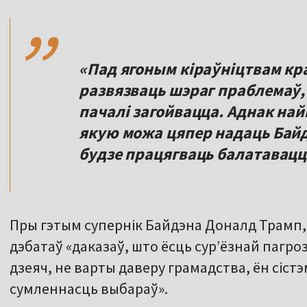
,,
«Пад ягоным кіраўніцтвам кра
развязваць шэраг праблемаў,
пачалі загойвацца. Аднак най
якую можа цяпер надаць Байдэ
будзе працягваць балатавацц
Пры гэтым супернік Байдэна Доналд Трамп, 
дэбатаў «даказаў, што ёсць сур’ёзнай пагро
дзеяч, не варты даверу грамадства, ён сіс
сумленнасць выбараў».