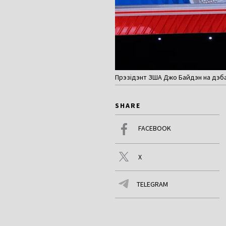
Прэзідэнт ЗША Джо Байдэн на дэбат
SHARE
FACEBOOK
X
TELEGRAM