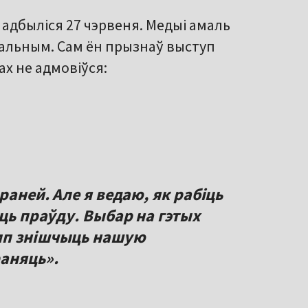
адбыліся 27 чэрвеня. Медыі амаль
вальным. Сам ён прызнаў выступ
ах не адмовіўся:
раней. Але я ведаю, як рабіць
аць праўду. Выбар на гэтых
мп знішчыць нашую
раняць».