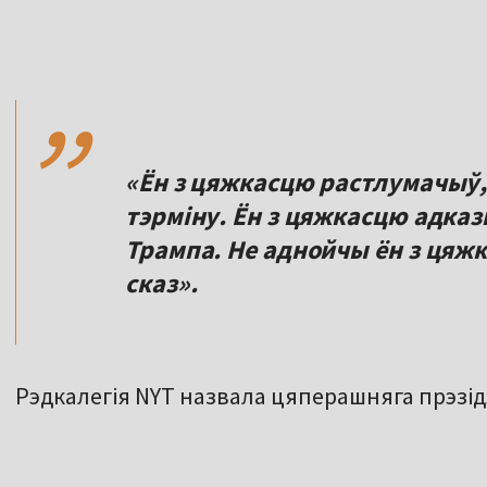
,,
«Ён з цяжкасцю растлумачыў, 
тэрміну. Ён з цяжкасцю адка
Трампа. Не аднойчы ён з цяж
сказ».
Рэдкалегія NYT назвала цяперашняга прэзі