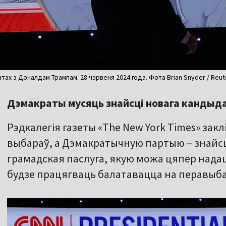
ах з Доналдам Трампам. 28 чэрвеня 2024 года. Фота Brian Snyder / Reut
Дэмакраты мусяць знайсці новага кандыд
Рэдкалегія газеты «The New York Times» зак
выбараў, а Дэмакратычную партыю – знайсц
грамадская паслуга, якую можа цяпер надаць
будзе працягваць балатавацца на перавыба