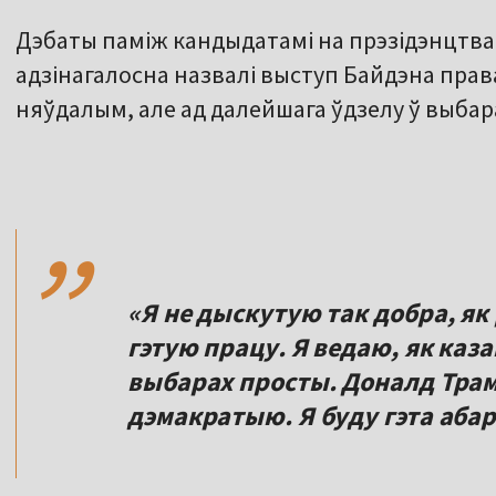
Дэбаты паміж кандыдатамі на прэзідэнцтва 
адзінагалосна назвалі выступ Байдэна пра
няўдалым, але ад далейшага ўдзелу ў выбар
,,
«Я не дыскутую так добра, як 
гэтую працу. Я ведаю, як каз
выбарах просты. Доналд Тра
дэмакратыю. Я буду гэта аба