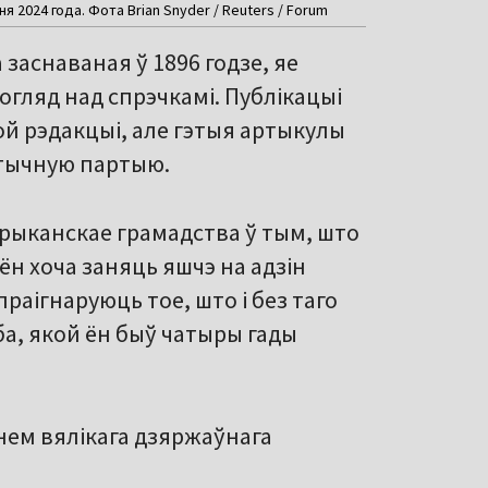
 2024 года. Фота Brian Snyder / Reuters / Forum
 заснаваная ў 1896 годзе, яе
гляд над спрэчкамі. Публікацыі
й рэдакцыі, але гэтыя артыкулы
атычную партыю.
ерыканскае грамадства ў тым, што
н хоча заняць яшчэ на адзін
праігнаруюць тое, што і без таго
ба, якой ён быў чатыры гады
нем вялікага дзяржаўнага