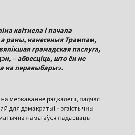
іна квітнела і пачала
 а раны, нанесеныя Трампам,
вялікшая грамадская паслуга,
н, – абвесціць, што ён не
а на перавыбары».
на меркаванне рэдкалегіі, падчас
зай для дэмакратыі – эгаістычны
тэматычна намагаўся падарваць