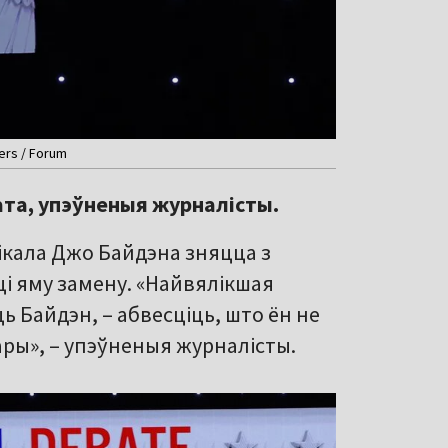
ers / Forum
ата, упэўненыя журналісты.
лікала Джо Байдэна зняцца з
і яму замену. «Найвялікшая
 Байдэн, – абвесціць, што ён не
ры», – упэўненыя журналісты.