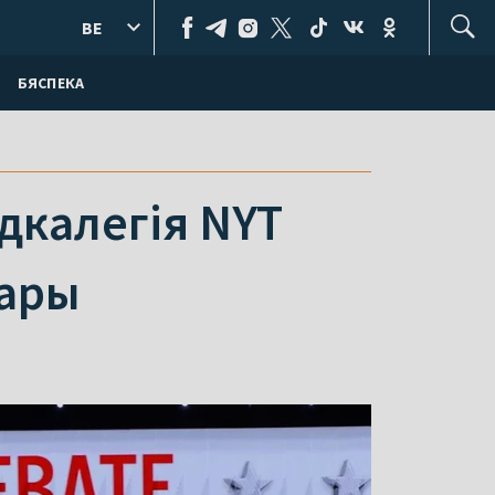
BE
БЯСПЕКА
дкалегія NYT
бары