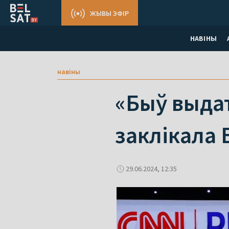
ЖЫВЫ ЭФІР
НАВІНЫ
навіны
«Быў выдат
заклікала 
29.06.2024, 12:35