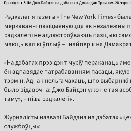
Прэзідэнт ЗША Джо Байдэн на дэбатах з Доналдам Трампам. 28 чэрвеня
Рэдкалегія газеты «The New York Times» была
меркаванні пазіцыянуюцца як незалежны по
рэдкалегіі не адлюстроўваюць пазіцыю само
маюць вялікі ўплыў – і найперш на Дэмакр
«На дэбатах прэзідэнт мусіў пераканаць ам
ён адпавядае патрабаванням пасады, якую ё
тэрмін. Аднак нельга чакаць, што выбарнікі 
было відавочна: Джо Байдэн ужо не тая асо
таму», – піша рэдкалегія.
Журналісты назвалі Байдэна на дэбатах «це
службоўцы»: