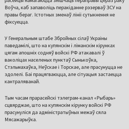
расейцы намагаюцца знішчаць пераправы цераз раку
Воўча, каб запаволіць перакіданне рэзерваў ЗСУ на
правы бераг. Істотных зменаў лініі сутыкнення не
фіксуецца.
У Генеральным штабе Збройных сілаў Украіны
паведамілі, што на купянскім і ліманскім кірунках
цягам апошніх содняў войскі РФ атакавалі ў
ваколіцах населеных пунктаў Сынькоўка,
Стэльмахаўка, Неўскае і Торскае, але прасунуцца не
здолелі. Баі працягваюцца, але сітуацыя застаецца
кантраляванай.
Тым часам прарасейскі тэлеграм-канал «Рыбарь»
сцвярджае, што на купянскім кірунку войскі РФ
прасунуліся да адміністратыўных межаў сяла
Мясажарыўка.