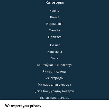
Катэгорыі
Навіны
Вайна
Меркаванні
Онлайн
Белсат
Пра нас
Кантакты
Місія
Каштоўнасці «Белсату»
Як нас глядзець
Узнагароды
Міжнародная супраца
Ціск з боку ўладаў Беларусі
Як нас падтрымаць
Правілы выкарыстання матэрыялаў
We respect your privacy