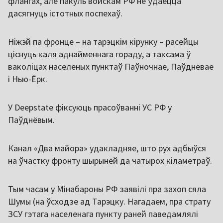
флангах, але пакуль войскам РФ не ўдаецца
дасягнуць істотных поспехаў.
Ніжэй па фронце – на тарэцкім кірунку – расейцы
ціснуць каля аднайменнага гораду, а таксама ў
ваколіцах населеных пунктаў Паўночнае, Паўднёвае
і Нью-Ёрк.
У Deepstate фіксуюць прасоўванні УС РФ у
Паўднёвым.
Канал «Два майора» удакладняе, што рух адбыўся
на ўчастку фронту шырынёй да чатырох кіламетраў.
Тым часам у Мінабароны РФ заявілі пра захоп сяла
Шумы (на ўсходзе ад Тарэцку. Нагадаем, пра страту
ЗСУ гэтага населенага пункту раней паведамлялі