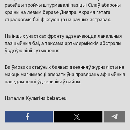
расейцы тройчы штурмавалі пазіцыі Сілаў абароны
краіны на левым беразе Дняпра. Акрамя гэтага
стралковыя баі фіксуюцца на рачных астравах.
На іншых участках фронту адзначаюцца лакальныя
пазіцыйныя баі, а таксама артылерыйскія абстрэлы
ўздоўж лініі сутыкнення.
Ва ўмовах актыўных баявых дзеянняў журналісты не
маюць магчымасці аператыўна правяраць афіцыйныя
паведамленні ўдзельнікаў вайны.
Наталля Кулыгіна belsat.eu