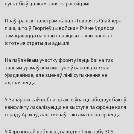
пункт быў цалкам заняты расейцамі.
Праўкраінскі тэлеграм-канал «Говорять Снайпер»
піша, што ў Георгіеўцы войскам РФ не ўдалося
замацавацца на новых пазіцыях – яны панеслі
істотныя страты ды адышлі.
На паўднёвым участку фронту ідуць баі на так
званым урэмаўскім выступе ў ваколіцах сяла
Ураджайнае, але зменаў лініі сутыкнення не
адзначаецца.
У Запарожскай вобласці актыўнасць абодвух бакоў
канфлікту лакалізуецца на выступе па фронце каля
гораду Арэхаў, але зменаў таксама не назіраецца.
У Херсонскай вобласці, паводле Генштабу ЗСУ,