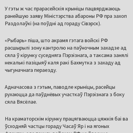
У гэты ж час прарасейскія крыніцы пацвярджаюць
ранейшую заяву Міністэрства абароны РФ пра захоп
Раздолаўкі (на поўдні ад гораду Сівэрск).
«Рыбарь» піша, што акрамя гэтага войскі РФ
расшырылі зону кантролю на паўночным захадзе ад
сяла ў кірунку суседняга Пэрэізнага, а таксама занялі
некалькі пазіцыяў каля ракі Бахмутка з захаду ад
чыгуначнага пераезду.
Адначасова з гэтым, паводле крыніцы, расейцы
рухаюцца да паўднёвых участкаў Пэрэізнага з боку
сяла Вясёлае.
На краматорскім кірунку працягваюцца цяжкія баі ва
ўсходняй частцы гораду Часаў Яр і на ягоных