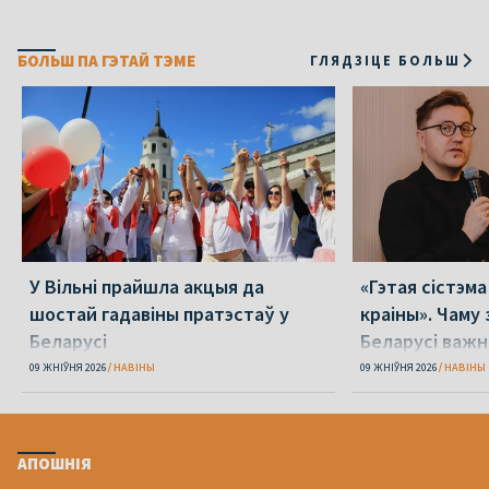
БОЛЬШ ПА ГЭТАЙ ТЭМЕ
ГЛЯДЗІЦЕ БОЛЬШ
У Вільні прайшла акцыя да
«Гэтая сістэм
шостай гадавіны пратэстаў у
краіны». Чаму 
Беларусі
Беларусі важн
міжнародным 
09 ЖНІЎНЯ 2026
НАВІНЫ
09 ЖНІЎНЯ 2026
НАВІНЫ
АПОШНІЯ