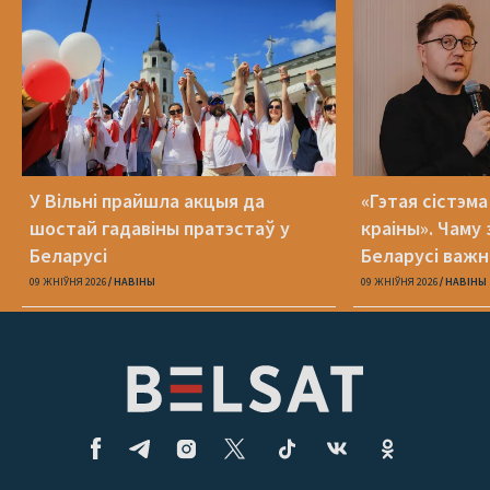
У Вільні прайшла акцыя да
«Гэтая сістэм
шостай гадавіны пратэстаў у
краіны». Чаму 
Беларусі
Беларусі важн
міжнародным 
09 ЖНІЎНЯ 2026
НАВІНЫ
09 ЖНІЎНЯ 2026
НАВІНЫ