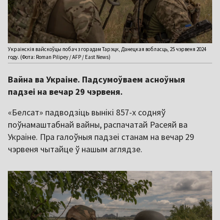
Украінскія вайскоўцы побач з горадам Тарэцк, Данецкая вобласць, 25 чэрвеня 2024
году. (Фота: Roman Pilipey / AFP / East News)
Вайна ва Украіне. Падсумоўваем асноўныя
падзеі на вечар 29 чэрвеня.
«Белсат» падводзіць вынікі 857-х содняў
поўнамаштабнай вайны, распачатай Расеяй ва
Украіне. Пра галоўныя падзеі станам на вечар 29
чэрвеня чытайце ў нашым аглядзе.