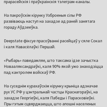
прарасейскія і праўкраінскія тэлеграм-каналы.
На пакроўскім кірунку Узброеныя сілы РФ
развіваюць наступ на захадзе ад раней занятага
гораду Аўдзееўка.
Deepstate фіксуе прасоўванні расейцаў у сяле Сокал
і каля Навасёлаўкі Першай.
«Рыбарь» паведамляе, што таксама ідзе зачыстка
Новааляксандраўкі, каля 90% якой ужо знаходзіцца
пад кантролем войскаў РФ.
На суседнім курахаўскім кірунку крыніца адзначае
рух УС РФ у цэнтральнай частцы Краснагораўкі, на
захадзе Георгіеўкі, каля Пабеды і Парасковіеўкі.
Пры гэтым сцвярджаецца, што апошні населеных