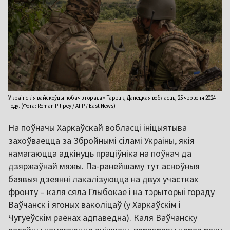
Украінскія вайскоўцы побач з горадам Тарэцк, Данецкая вобласць, 25 чэрвеня 2024
году. (Фота: Roman Pilipey / AFP / East News)
На поўначы Харкаўскай вобласці ініцыятыва
захоўваецца за Збройнымі сіламі Украіны, якія
намагаюцца адкінуць праціўніка на поўнач да
дзяржаўнай мяжы. Па-ранейшаму тут асноўныя
баявыя дзеянні лакалізуюцца на двух участках
фронту – каля сяла Глыбокае і на тэрыторыі гораду
Ваўчанск і ягоных ваколіцаў (у Харкаўскім і
Чугуеўскім раёнах адпаведна). Каля Ваўчанску