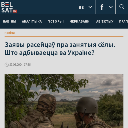
BE
НАВІНЫ
АНАЛІТЫКА
ГІСТОРЫІ
МЕРКАВАННI
АБ'ЕКТЫЎ
ПРАГ
навіны
Заявы расейцаў пра занятыя сёлы.
Што адбываецца ва Украіне?
29.06.2024, 17:36