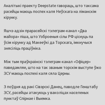
Аналітыкі праекту Deepstate гавораць, што таксама
расейцы маюць поспех каля Неўскага на ліманскім
кірунку.
Яшчэ адзін прарасейскі тэлеграм-канал «Два
майора» піша, што Узброеныя сілы РФ ціснуць па
ўсім кірунку ад Макееўкі да Торскага, імкнучыся
знясіліць праціўніка.
Між тым праўкраінскі тэлеграм-канал «Офіцер»
паведамляе, што на так званым торскім выступе ўжо
ЗСУ маюць поспехі каля сяла Церны.
З поўдня ад ракі Сівэрскі Данец, паводле Генштабу
ЗСУ, расейцы атакуюць у ваколіцах населеных
пунктаў Спірнае і Выемка.