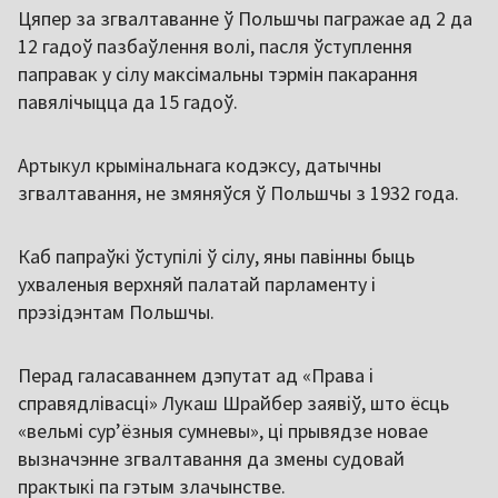
Цяпер за згвалтаванне ў Польшчы пагражае ад 2 да
12 гадоў пазбаўлення волі, пасля ўступлення
паправак у сілу максімальны тэрмін пакарання
павялічыцца да 15 гадоў.
Артыкул крымінальнага кодэксу, датычны
згвалтавання, не змяняўся ў Польшчы з 1932 года.
Каб папраўкі ўступілі ў сілу, яны павінны быць
ухваленыя верхняй палатай парламенту і
прэзідэнтам Польшчы.
Перад галасаваннем дэпутат ад «Права і
справядлівасці» Лукаш Шрайбер заявіў, што ёсць
«вельмі сур’ёзныя сумневы», ці прывядзе новае
вызначэнне згвалтавання да змены судовай
практыкі па гэтым злачынстве.