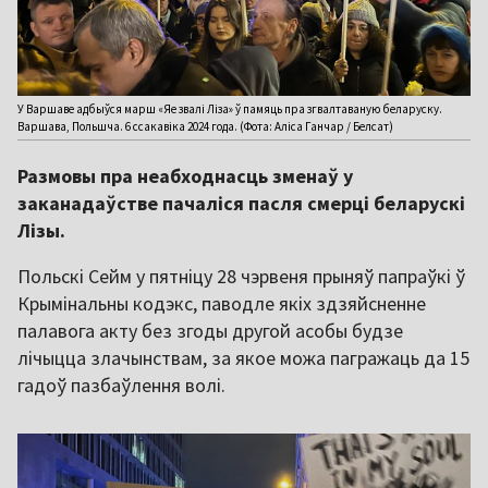
У Варшаве адбыўся марш «Яе звалі Ліза» ў памяць пра згвалтаваную беларуску.
Варшава, Польшча. 6 ссакавіка 2024 года. (Фота: Аліса Ганчар / Белсат)
Размовы пра неабходнасць зменаў у
заканадаўстве пачаліся пасля смерці беларускі
Лізы.
Польскі Сейм у пятніцу 28 чэрвеня прыняў папраўкі ў
Крымінальны кодэкс, паводле якіх здзяйсненне
палавога акту без згоды другой асобы будзе
лічыцца злачынствам, за якое можа пагражаць да 15
гадоў пазбаўлення волі.