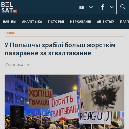
BE
НАВІНЫ
АНАЛІТЫКА
ГІСТОРЫІ
МЕРКАВАННI
АБ'ЕКТЫЎ
ПРАГ
навіны
У Польшчы зрабілі больш жорсткім
пакаранне за згвалтаванне
29.06.2024, 15:11