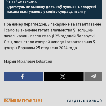
Чытайце таксама:
«Дагэтуль не выношу дотыкаў чужых». Беларускі
масава выступаюць у сеціве супраць гвалту
Пра намер перагледзець пакаранне за згвалтаванне
і само вызначэнне гэтага злачынства ў Польшчы
пачалі казаць пасля смерці 25-гадовай беларускі
Лізы, якая стала ахвярай нападу і згвалтавання ў
цэнтры Варшавы 25 студзеня 2024 года.
Марыя Міхалевіч belsat.eu
БОЛЬШ ПА ГЭТАЙ ТЭМЕ
ГЛЯДЗІЦЕ БОЛЬШ