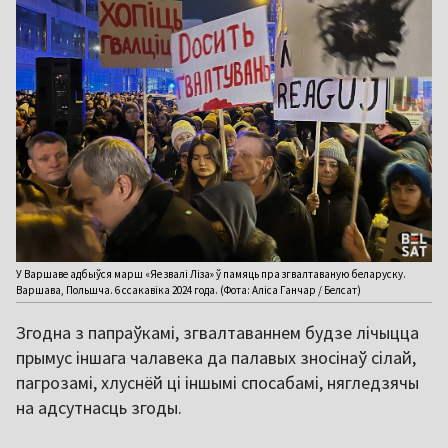
У Варшаве адбыўся марш «Яе звалі Ліза» ў памяць пра згвалтаваную беларуску.
Варшава, Польшча. 6 ссакавіка 2024 года. (Фота: Аліса Ганчар / Белсат)
Згодна з папраўкамі, згвалтаваннем будзе лічыцца
прымус іншага чалавека да палавых зносінаў сілай,
пагрозамі, хлуснёй ці іншымі спосабамі, нягледзячы
на адсутнасць згоды.