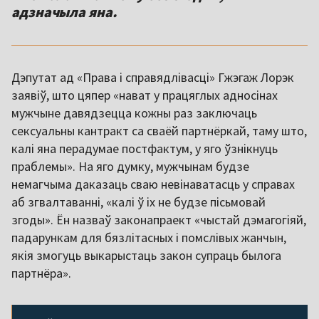
адзначыла яна.
Дэпутат ад «Права і справядлівасці» Гжэгаж Лорэк
заявіў, што цяпер «нават у працяглых адносінах
мужчыне давядзецца кожны раз заключаць
сексуальны кантракт са сваёй партнёркай, таму што,
калі яна перадумае постфактум, у яго ўзнікнуць
праблемы». На яго думку, мужчынам будзе
немагчыма даказаць сваю невінаватасць у справах
аб згвалтаванні, «калі ў іх не будзе пісьмовай
згоды». Ён назваў законапраект «чыстай дэмагогіяй,
падарункам для бязлітасных і помслівых жанчын,
якія змогуць выкарыстаць закон супраць былога
партнёра».