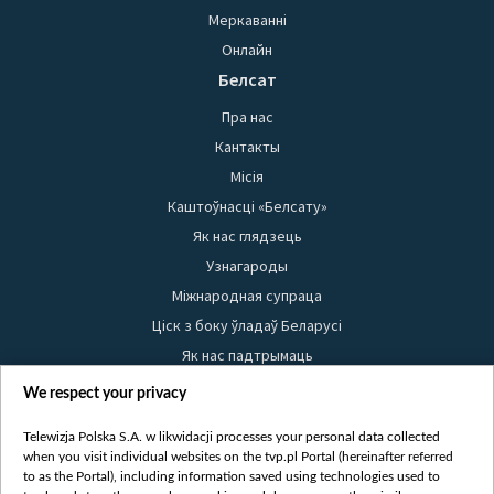
Меркаванні
Онлайн
Белсат
Пра нас
Кантакты
Місія
Каштоўнасці «Белсату»
Як нас глядзець
Узнагароды
Міжнародная супраца
Ціск з боку ўладаў Беларусі
Як нас падтрымаць
Правілы выкарыстання матэрыялаў
We respect your privacy
Інфармацыя аб адпраўніку
Telewizja Polska S.A. w likwidacji processes your personal data collected
Бяспека
when you visit individual websites on the tvp.pl Portal (hereinafter referred
Youtube
to as the Portal), including information saved using technologies used to