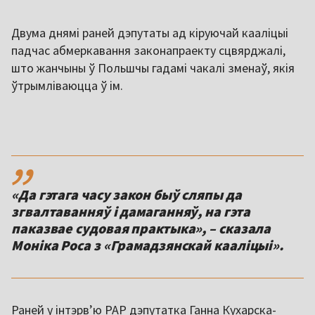
Двума днямі раней дэпутаты ад кіруючай кааліцыі
падчас абмеркавання законапраекту сцвярджалі,
што жанчыны ў Польшчы гадамі чакалі зменаў, якія
ўтрымліваюцца ў ім.
,,
«Да гэтага часу закон быў сляпы да
згвалтаванняў і дамаганняў, на гэта
паказвае судовая практыка», – сказала
Моніка Роса з «Грамадзянскай кааліцыі».
Раней у інтэрвʼю PAP дэпутатка Ганна Кухарска-