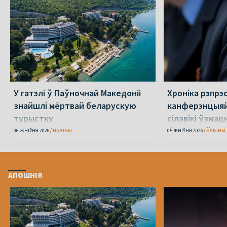
У гатэлі ў Паўночнай Македоніі
Хроніка рэпрэс
знайшлі мёртвай беларускую
канферэнцыяй
турыстку
сілавікі ўзмацн
беларусаў
06 ЖНІЎНЯ 2026
НАВІНЫ
05 ЖНІЎНЯ 2026
НАВІНЫ
АПОШНІЯ