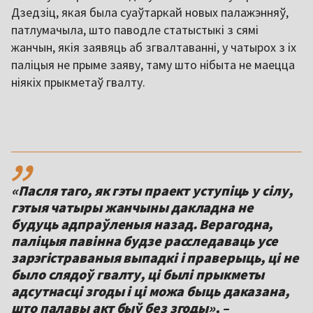
Дзедзіц, якая была суаўтаркай новых палажэнняў,
патлумачыла, што паводле статыстыкі з сямі
жанчын, якія заявяць аб згвалтаванні, у чатырох з іх
паліцыя не прыме заяву, таму што нібыта не маецца
ніякіх прыкметаў гвалту.
,,
«Пасля таго, як гэты праект уступіць у сілу,
гэтыя чатыры жанчыны дакладна не
будуць адпраўленыя назад. Верагодна,
паліцыя павінна будзе расследаваць усе
зарэгістраваныя выпадкі і праверыць, ці не
было слядоў гвалту, ці былі прыкметы
адсутнасці згоды і ці можа быць даказана,
што палавы акт быў без згоды», –