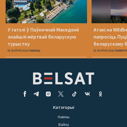
У гатэлі ў Паўночнай Македоніі
Атакі на Wildb
знайшлі мёртвай беларускую
папросіць Пуц
турыстку
беларускаму б
06 ЖНІЎНЯ 2026
НАВІНЫ
06 ЖНІЎНЯ 2026
КАМЕНТ
Катэгорыі
Навіны
Вайна