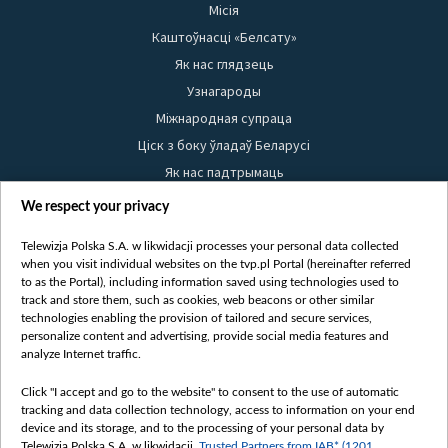
Місія
Каштоўнасці «Белсату»
Як нас глядзець
Узнагароды
Міжнародная супраца
Ціск з боку ўладаў Беларусі
Як нас падтрымаць
Правілы выкарыстання матэрыялаў
We respect your privacy
Інфармацыя аб адпраўніку
Telewizja Polska S.A. w likwidacji processes your personal data collected
Бяспека
when you visit individual websites on the tvp.pl Portal (hereinafter referred
Youtube
to as the Portal), including information saved using technologies used to
track and store them, such as cookies, web beacons or other similar
Белсат news
technologies enabling the provision of tailored and secure services,
personalize content and advertising, provide social media features and
Белсат Shorts
analyze Internet traffic.
Белсат Life
Жэстачайшы мульт
Click "I accept and go to the website" to consent to the use of automatic
tracking and data collection technology, access to information on your end
Belsat English
device and its storage, and to the processing of your personal data by
Telewizja Polska S.A. w likwidacji,
Trusted Partners from IAB* (1201