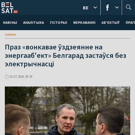
BE
НАВІНЫ
АНАЛІТЫКА
ГІСТОРЫІ
МЕРКАВАННI
АБ'ЕКТЫЎ
ПРАГ
навіны
Праз «вонкавае ўздзеянне на
энергааб'ект» Белгарад застаўся без
электрычнасці
01.07.2024, 08:34