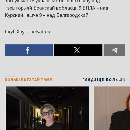
заглушылі 18 украінскіх беспілотнікаў над
тэрыторыяй Бранскай вобласці, 9 БПЛА – над
Курскай і яшчэ 9 – над Белгародскай.
Якуб Хруст belsat.eu
БОЛЬШ ПА ГЭТАЙ ТЭМЕ
ГЛЯДЗІЦЕ БОЛЬШ