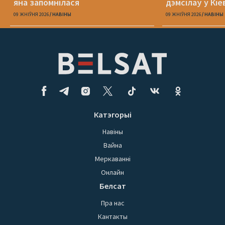
яна запомнілася
дэмсілаў у Кіе
Юлія Міцкевіч
09 ЖНІЎНЯ 2026
НАВІНЫ
09 ЖНІЎНЯ 2026
НАВІНЫ
Катэгорыі
Навіны
Вайна
Меркаванні
Онлайн
Белсат
Пра нас
Кантакты