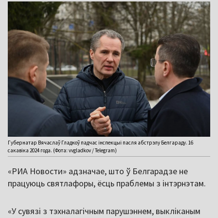
Губернатар Вячаслаў Гладкоў падчас інспекцыі пасля абстрэлу Белгараду. 16
сакавіка 2024 года. (Фота: vvgladkov / Telegram)
«РИА Новости» адзначае, што ў Белгарадзе не
працуюць святлафоры, ёсць праблемы з інтэрнэтам.
«У сувязі з тэхналагічным парушэннем, выкліканым