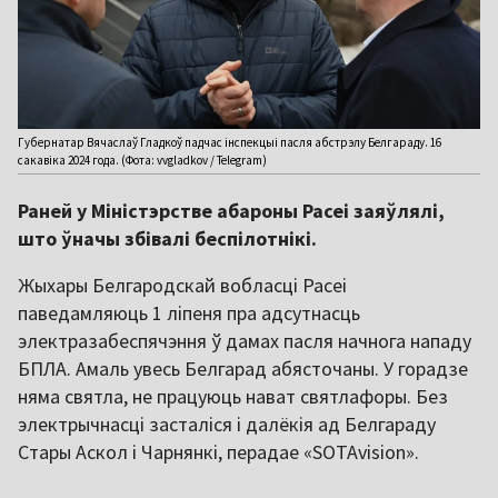
Губернатар Вячаслаў Гладкоў падчас інспекцыі пасля абстрэлу Белгараду. 16
сакавіка 2024 года. (Фота: vvgladkov / Telegram)
Раней у Міністэрстве абароны Расеі заяўлялі,
што ўначы збівалі беспілотнікі.
Жыхары Белгародскай вобласці Расеі
паведамляюць 1 ліпеня пра адсутнасць
электразабеспячэння ў дамах пасля начнога нападу
БПЛА. Амаль увесь Белгарад абясточаны. У горадзе
няма святла, не працуюць нават святлафоры. Без
электрычнасці засталіся і далёкія ад Белгараду
Стары Аскол і Чарнянкі, перадае «SOTAvision».