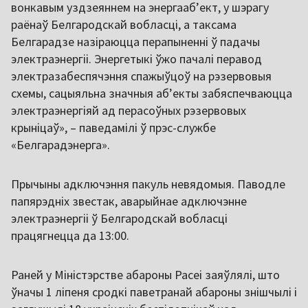
вонкавым уздзеяннем на энергаабʼект, у шэрагу
раёнаў Белгародскай вобласці, а таксама
Белгарадзе назіраюцца перапыненні ў падачы
электраэнергіі. Энергетыкі ўжо пачалі перавод
электразабеспячэння спажыўцоў на рэзервовыя
схемы, сацыяльна значныя абʼекты забяспечваюцца
электраэнергіяй ад перасоўных рэзервовых
крыніцаў», – паведамілі ў прэс-службе
«Белгарадэнерга».
Прычыны адключэння пакуль невядомыя. Паводле
папярэдніх звестак, аварыйнае адключэнне
электраэнергіі ў Белгародскай вобласці
працягнецца да 13:00.
Раней у Міністэрстве абароны Расеі заяўлялі, што
ўначы 1 ліпеня сродкі паветранай абароны знішчылі і