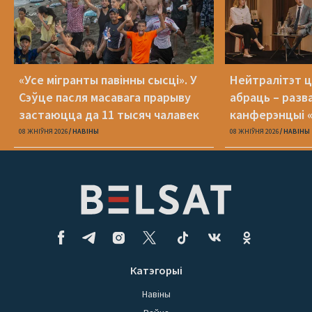
«Усе мігранты павінны сысці». У
Нейтралітэт ц
Сэўце пасля масавага прарыву
абраць – разв
застаюцца да 11 тысяч чалавек
канферэнцыі 
08 ЖНІЎНЯ 2026
НАВІНЫ
08 ЖНІЎНЯ 2026
НАВІНЫ
Катэгорыі
Навіны