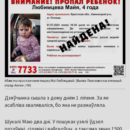
Абвестка пра сканчэнне пошуку Маі Любімцавай. (Выява: Поисково-спасательный
отряд «Ангел» / VK)
Дзяўчынка сышла з дому днём 1 ліпеня. За яе
асабліва хваляваліся, бо яна не размаўляла.
Шукалі Маю два дні. У пошуках узялі ўдзел
ратаўнікі, сілавікі і вайскоўцы, а таксама звыш 1500