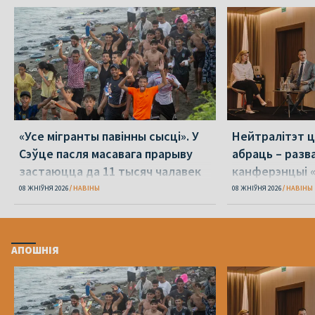
«Усе мігранты павінны сысці». У
Нейтралітэт ц
Сэўце пасля масавага прарыву
абраць – разв
застаюцца да 11 тысяч чалавек
канферэнцыі 
08 ЖНІЎНЯ 2026
НАВІНЫ
08 ЖНІЎНЯ 2026
НАВІНЫ
АПОШНІЯ