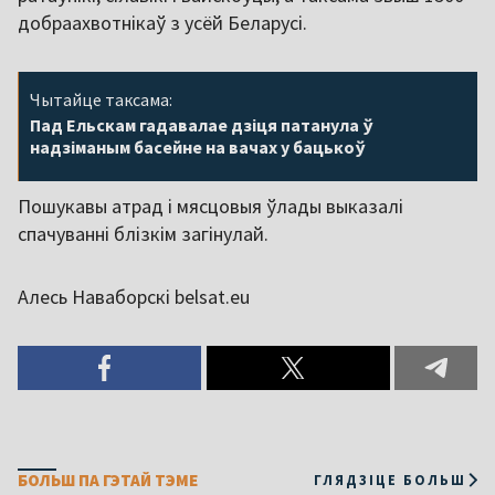
добраахвотнікаў з усёй Беларусі.
Чытайце таксама:
Пад Ельскам гадавалае дзіця патанула ў
надзіманым басейне на вачах у бацькоў
Пошукавы атрад і мясцовыя ўлады выказалі
спачуванні блізкім загінулай.
Алесь Наваборскі belsat.eu
БОЛЬШ ПА ГЭТАЙ ТЭМЕ
ГЛЯДЗІЦЕ БОЛЬШ