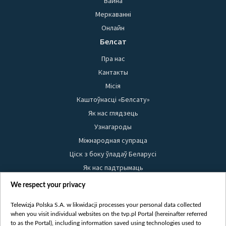
Вайна
Меркаванні
Онлайн
Белсат
Пра нас
Кантакты
Місія
Каштоўнасці «Белсату»
Як нас глядзець
Узнагароды
Міжнародная супраца
Ціск з боку ўладаў Беларусі
Як нас падтрымаць
Правілы выкарыстання матэрыялаў
We respect your privacy
Інфармацыя аб адпраўніку
Telewizja Polska S.A. w likwidacji processes your personal data collected
Бяспека
when you visit individual websites on the tvp.pl Portal (hereinafter referred
Youtube
to as the Portal), including information saved using technologies used to