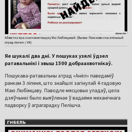
Абвестка пра сканчэнне пошуку Маі Любімцавай. (Выява: Поисково-спасательный
отряд «Ангел» / VK)
Яе шукалі два дні. У пошуках узялі ўдзел
ратавальнікі і звыш 1500 добраахвотнікаў.
Пошукава-ратавальны атрад «Анёл» паведаміў
ранкам 3 ліпеня, што знайшлі загінулай 4-гадовую
Маю Любімцаву. Паводле мясцовых уладаў, цела
дзяўчынкі было выяўленае ў вадаёме механічнага
падворку ў аграгарадку Пелішча.