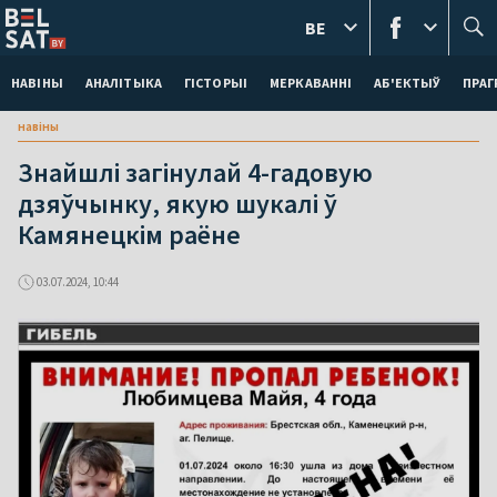
BE
НАВІНЫ
АНАЛІТЫКА
ГІСТОРЫІ
МЕРКАВАННI
АБ'ЕКТЫЎ
ПРАГ
навіны
Знайшлі загінулай 4-гадовую
дзяўчынку, якую шукалі ў
Камянецкім раёне
03.07.2024, 10:44