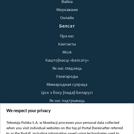
Вайна
Меркаванні
Онлайн
Белсат
Пра нас
Кантакты
Місія
Каштоўнасці «Белсату»
Як нас глядзець
Узнагароды
Міжнародная супраца
Ціск з боку ўладаў Беларусі
Як нас падтрымаць
Правілы выкарыстання матэрыялаў
We respect your privacy
Інфармацыя аб адпраўніку
Telewizja Polska S.A. w likwidacji processes your personal data collected
Бяспека
when you visit individual websites on the tvp.pl Portal (hereinafter referred
Youtube
to as the Portal), including information saved using technologies used to