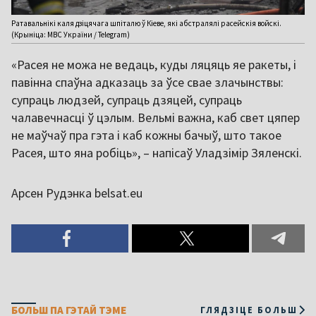
Ратавальнікі каля дзіцячага шпіталю ў Кіеве, які абстралялі расейскія войскі.
(Крыніца: МВС України / Telegram)
«Расея не можа не ведаць, куды ляцяць яе ракеты, і
павінна спаўна адказаць за ўсе свае злачынствы:
супраць людзей, супраць дзяцей, супраць
чалавечнасці ў цэлым. Вельмі важна, каб свет цяпер
не маўчаў пра гэта і каб кожны бачыў, што такое
Расея, што яна робіць», – напісаў Уладзімір Зяленскі.
Арсен Рудэнка belsat.eu
БОЛЬШ ПА ГЭТАЙ ТЭМЕ
ГЛЯДЗІЦЕ БОЛЬШ