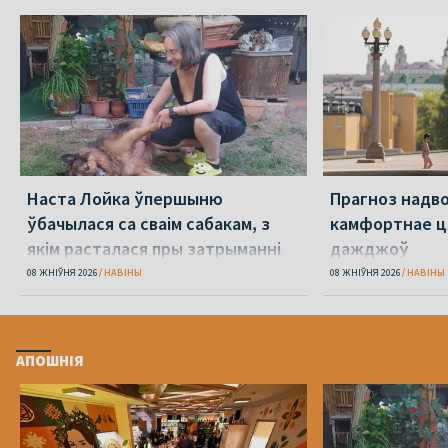
Наста Лойка ўпершыню
Прагноз надво
ўбачылася са сваім сабакам, з
камфортнае ця
якім расталася пры затрыманні
дажджоў
амаль 4 гады таму
08 ЖНІЎНЯ 2026
НАВІНЫ
08 ЖНІЎНЯ 2026
НАВІНЫ
АПОШНІЯ