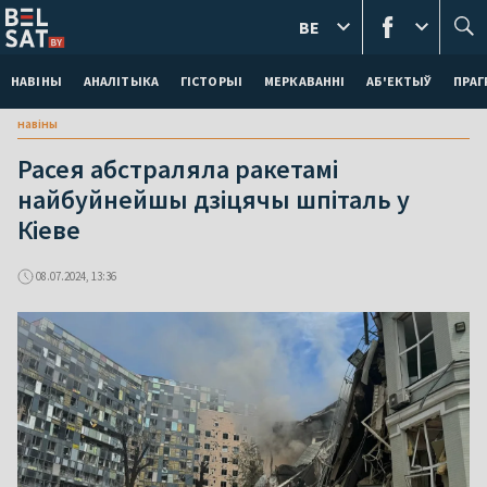
BE
НАВІНЫ
АНАЛІТЫКА
ГІСТОРЫІ
МЕРКАВАННI
АБ'ЕКТЫЎ
ПРАГ
навіны
Расея абстраляла ракетамі
найбуйнейшы дзіцячы шпіталь у
Кіеве
08.07.2024, 13:36