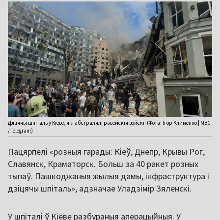
Дзіцячы шпіталь у Кіеве, які абстралялі расейскія войскі. (Фота: Ігор Клименко | МВС
/ Telegram)
Пацярпелі «розныя гарады: Кіеў, Днепр, Крывы Рог,
Славянск, Краматорск. Больш за 40 ракет розных
тыпаў. Пашкоджаныя жылыя дамы, інфраструктура і
дзіцячы шпіталь», адзначае Уладзімір Зяленскі.
У шпіталі ў Кіеве разбураныя аперацыйныя. У