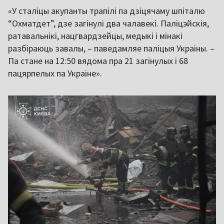
«У сталіцы акупанты трапілі па дзіцячаму шпіталю
“Охматдет”, дзе загінулі два чалавекі. Паліцэйскія,
ратавальнікі, нацгвардзейцы, медыкі і мінакі
разбіраюць завалы, – паведамляе паліцыя Украіны. –
Па стане на 12:50 вядома пра 21 загінулых і 68
пацярпелых па Украіне».