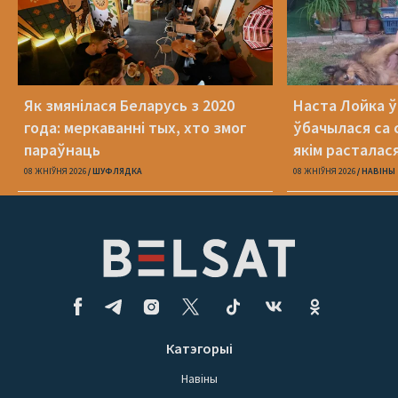
Як змянілася Беларусь з 2020
Наста Лойка 
года: меркаванні тых, хто змог
ўбачылася са с
параўнаць
якім расталас
амаль 4 гады 
08 ЖНІЎНЯ 2026
ШУФЛЯДКА
08 ЖНІЎНЯ 2026
НАВІНЫ
Катэгорыі
Навіны