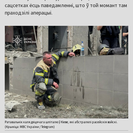
сацсетках ёсць паведамленні, што ў той момант там
праходзілі аперацыі.
Ратавальнік каля дзіцячага шпіталю ў Кіеве, які абстралялі расейскія войскі.
(Крыніца: МВС України / Telegram)